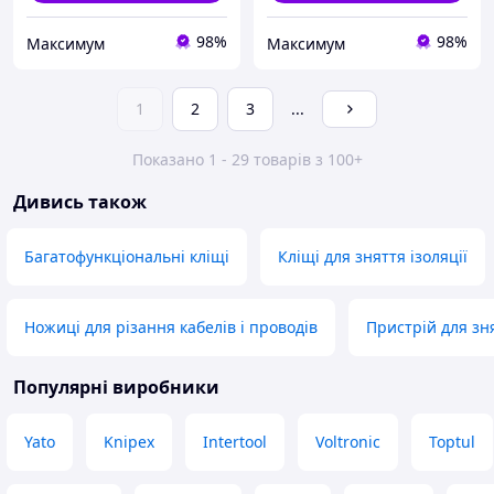
98%
98%
Максимум
Максимум
1
2
3
...
Показано 1 - 29 товарів з 100+
Дивись також
Багатофункціональні кліщі
Кліщі для зняття ізоляції
Ножиці для різання кабелів і проводів
Пристрій для зня
Популярні виробники
Yato
Knipex
Intertool
Voltronic
Toptul