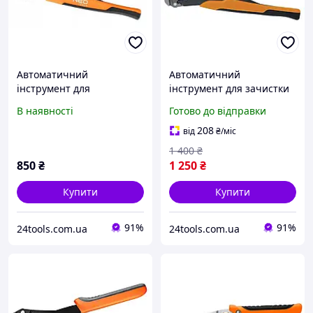
Автоматичний
Автоматичний
інструмент для
інструмент для зачистки
зачищення дротів Neo
дротів 205 мм передній
В наявності
Готово до відправки
Tools 01-542 200 мм
NEO Tools 01-500
роз'єми
208
від
₴
/міс
1 400
₴
850
₴
1 250
₴
Купити
Купити
91%
91%
24tools.com.ua
24tools.com.ua