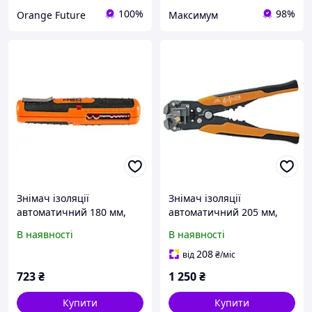
100%
98%
Orange Future
Максимум
Знімач ізоляції
Знімач ізоляції
автоматичний 180 мм,
автоматичний 205 мм,
торцевий
торцевий
В наявності
В наявності
208
від
₴
/міс
723
₴
1 250
₴
Купити
Купити