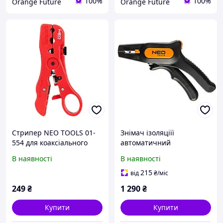
100%
100%
Orange Future
Orange Future
Стрипер NEO TOOLS 01-
Знімач ізоляціїї
554 для коаксіального
автоматичний
кабелю RG 6/7/11/59,
В наявності
В наявності
4P/6P/8P, 125 мм
215
від
₴
/міс
249
₴
1 290
₴
Купити
Купити