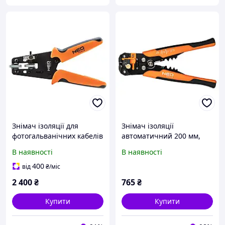
Знімач ізоляції для
Знімач ізоляції
фотогальванічних кабелів
автоматичний 200 мм,
NEO Tools 01-557
торцевий
В наявності
В наявності
400
від
₴
/міс
2 400
₴
765
₴
Купити
Купити