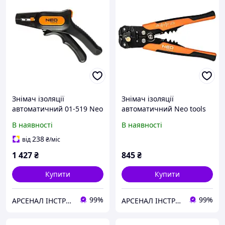
Знімач ізоляції
Знімач ізоляції
автоматичний 01-519 Neo
автоматичний Neo tools
Tools
200 мм (01-504)
В наявності
В наявності
238
від
₴
/міс
1 427
₴
845
₴
Купити
Купити
99%
99%
АРСЕНАЛ ІНСТРУМЕНТА
АРСЕНАЛ ІНСТРУМЕНТА