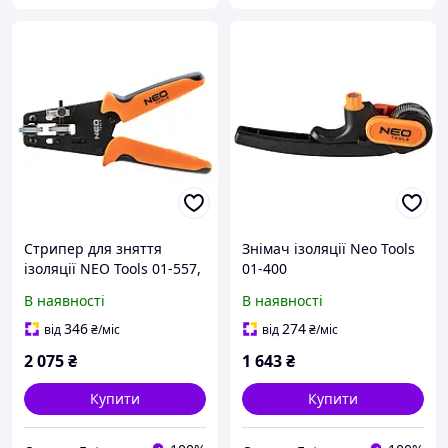
Стрипер для зняття
Знімач ізоляції Neo Tools
ізоляції NEO Tools 01-557,
01-400
200 мм, для кабелів 0.25 6
В наявності
В наявності
мм²
346
274
від
₴
/міс
від
₴
/міс
2 075
₴
1 643
₴
Купити
Купити