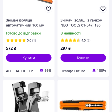
Знімач ізоляції
Знімач ізоляції з гачком
автоматичний 160 мм
NEO TOOLS 01-547, 180
NEO 01-534
мм, 8 28 мм², пластиковий
Готово до відправки
В наявності
корпус
5.0
(1)
4.5
(2)
572
₴
297
₴
Купити
Купити
99%
100%
АРСЕНАЛ ІНСТРУМЕНТА
Orange Future