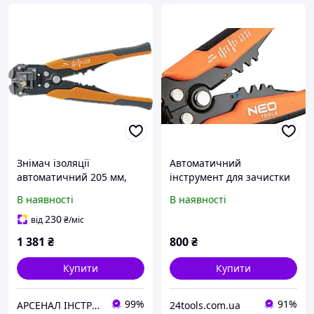
Знімач ізоляції
Автоматичний
автоматичний 205 мм,
інструмент для зачистки
Neo Tools (01-500)
дротів 200 мм, передній
В наявності
В наявності
NEO Tools 01-540
230
від
₴
/міс
1 381
₴
800
₴
Купити
Купити
99%
91%
АРСЕНАЛ ІНСТРУМЕНТА
24tools.com.ua