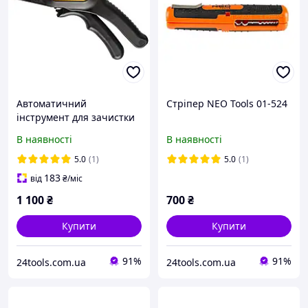
Автоматичний
Стріпер NEO Tools 01-524
інструмент для зачистки
дротів 195 мм NEO Tools
В наявності
В наявності
01-519
5.0
(1)
5.0
(1)
183
від
₴
/міс
1 100
₴
700
₴
Купити
Купити
91%
91%
24tools.com.ua
24tools.com.ua