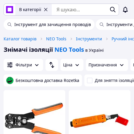
В категорії
Інструмент для зачищення проводів
Інструменти 
Каталог товарів
NEO Tools
Інструменти
Ручний ін
Знімачі ізоляції
NEO Tools
в Україні
Фільтри
Ціна
Призначення
Безкоштовна доставка Rozetka
Для зняття ізоляці