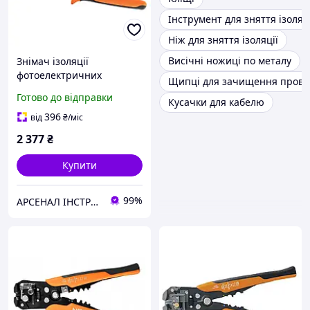
Інструмент для зняття ізоляці
Ніж для зняття ізоляції
Висічні ножиці по металу
Знімач ізоляції
фотоелектричних
Щипці для зачищення прово
проводів NEO 01-557
Готово до відправки
Кусачки для кабелю
396
від
₴
/міс
2 377
₴
Купити
99%
АРСЕНАЛ ІНСТРУМЕНТА