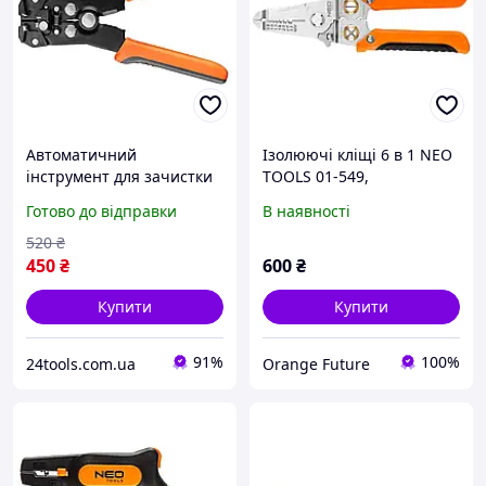
Автоматичний
Ізолюючі кліщі 6 в 1 NEO
інструмент для зачистки
TOOLS 01-549,
дротів 180 мм, передній
багатофункціональні, для
Готово до відправки
В наявності
NEO Tools 01-534
зняття ізоляції та обтиску
520
₴
450
₴
600
₴
Купити
Купити
91%
100%
24tools.com.ua
Orange Future