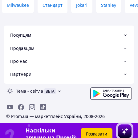
Milwaukee
Стандарт
Jokari
Stanley
Vev
Покупцям
Продавцям
Про нас
Партнери
Тема
-
світла
BETA
© Prom.ua — маркетплейс України, 2008-2026
Наскільки
Розказати
зручно на Промі?