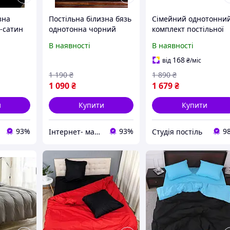
зна
Постільна білизна бязь
Сімейний однотонни
-сатин
однотонна чорний
комплект постільної
(полуторний,
білизни "Червоний,
В наявності
В наявності
двоспальний, євро,
чорний", бязь голд
вро,
сімейний комплект)
люкс "Віталіна"
168
від
₴
/міс
1 190
₴
1 890
₴
1 090
₴
1 679
₴
и
Купити
Купити
93%
93%
9
Інтернет- магазин "LunaShop"
Студія постіль