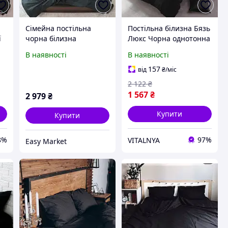
Сімейна постільна
Постільна білизна Бязь
ї
чорна білизна
Люкс Чорна однотонна
однотонна з страйп-
MERISET - Сімейний на
В наявності
В наявності
сатину 100%
резинці
бавовняна,
157
від
₴
/міс
Черешенька
2 122
₴
1 567
₴
2 979
₴
Купити
Купити
8%
97%
VITALNYA
Easy Market