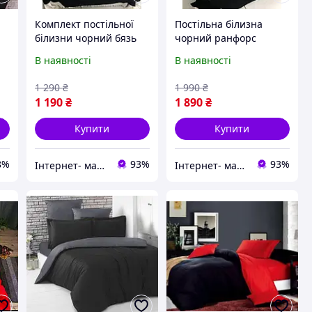
Комплект постільної
Постільна білизна
білизни чорний бязь
чорний ранфорс
однотонний
однотонний
В наявності
В наявності
з
(1,5,двоспальний,євро,
(полуторний,
сімейний)
двоспальний, євро,
1 290
₴
1 990
₴
сімейний)
1 190
₴
1 890
₴
Купити
Купити
8%
93%
93%
Інтернет- магазин "LunaShop"
Інтернет- магазин "LunaShop"