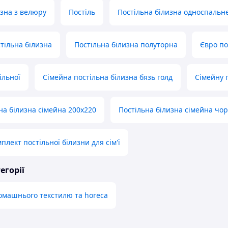
изна з велюру
Постіль
Постільна білизна односпальн
тільна білизна
Постільна білизна полуторна
Євро по
ільної
Сімейна постільна білизна бязь голд
Сімейну 
на білизна сімейна 200х220
Постільна білизна сімейна чо
лект постільної білизни для сім'ї
егорії
омашнього текстилю та horeca