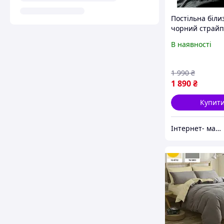
Постільна біли
чорний страйп
однотонний
В наявності
(полуторний,
двоспальний, є
сімейний)
1 990
₴
1 890
₴
Купит
Інтернет- магазин "LunaShop"