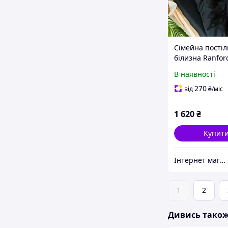
Сімейна пості
білизна Ranfor
однотонне чор
В наявності
270
від
₴
/міс
1 620
₴
Купит
Інтернет магазин GRAND-TREND
1
2
Дивись тако