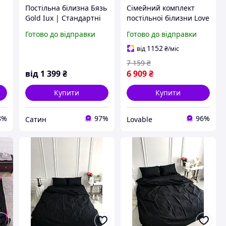
Постільна білизна Бязь
Сімейний комплект
Gold Iux | Стандартні
постільної білизни Love
розміри /
You Варена бавовна
Готово до відправки
Готово до відправки
індивідуальний пошив
Чорний, постіль
/ однотонна чорна +
однотонна на
1152
від
₴
/міс
червона / розмір
блискавці
7 159
₴
сімейний
від
1 399
₴
6 909
₴
Купити
Купити
8%
97%
96%
Сатин
Lovable