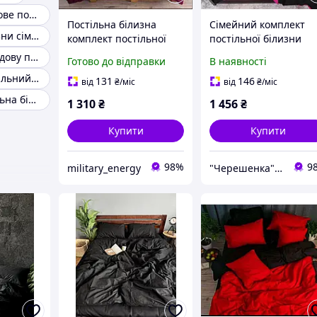
Сімейне сатинове постільна білизна
Постільна білизна
Сімейний комплект
Комплект білизни сімейний
комплект постільної
постільної білизни
білизни сімейний Бязь
однотонний
Сімейне жакардову постільну білизну
Готово до відправки
В наявності
GOLD Чорно-бордовий
двоколірний чорний 
Сімейний постільний комплект бязь
однотонний
яскраво-рожевим із
131
146
від
₴
/міс
від
₴
/міс
Бязі Gold з двома
Сімейна постільна білизна біле
1 310
₴
1 456
₴
підковдрами,
Черешенька
Купити
Купити
98%
9
military_energy
"Черешенка" интернет-магазин оптово-розничной торговли