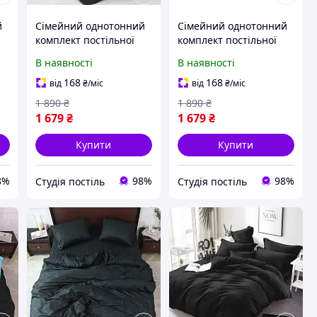
й
Сімейний однотонний
Сімейний однотонний
комплект постільної
комплект постільної
білизни "Сірий,
білизни "Червоний,
В наявності
В наявності
чорний, графітовий",
чорний", бязь голд
бязь голд люкс
люкс "Віталіна"
168
168
від
₴
/міс
від
₴
/міс
"Віталіна"
1 890
₴
1 890
₴
1 679
₴
1 679
₴
Купити
Купити
8%
98%
98%
Студія постіль
Студія постіль