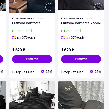
Сімейна постільна
Сімейна постільна
білизна Ranforce
білизна Ranforce чорне
однотонне чорне
однотонне
В наявності
В наявності
270
270
від
₴
/міс
від
₴
/міс
1 620
₴
1 620
₴
Купити
Купити
5%
95%
95%
Інтернет магазин GRAND-TREND
Інтернет магазин GRAND-TREND