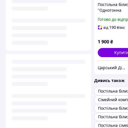
Постільна біли
"Однотонна
Чорна+Лілова ,
Готово до відп
Lux" Туреччин
Сімейний
190
від
₴
/міс
1 900
₴
Купит
Царський Дім -виробник постільної білизни із натуральних тканин
Дивись також
Постільна сім