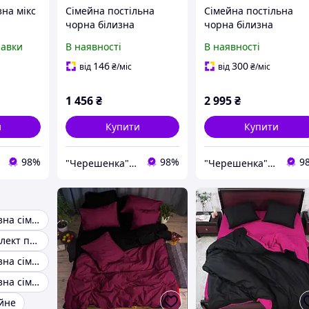
зна мікс
Сімейна постільна
Сімейна постільна
чорна білизна
чорна білизна
 поплін
однотонна бавовняна з
однотонна з страйп-
равки
В наявності
В наявності
а
Бязі Gold з двома
сатину 100%
підковдрами,
бавовняна,
146
300
від
₴
/міс
від
₴
/міс
Черешенька ТМ
Черешенька
1 456
₴
2 995
₴
и
Купити
Купити
98%
98%
9
"Черешенка" интернет-магазин оптово-розничной торговли
"Черешенка" интернет-магазин оптово-розничной торговли
Постільна білизна сімейне
Сімейний комплект постільної білизни
Постільна білизна сімейне Сатин
Постільна білизна сімейка
ейне