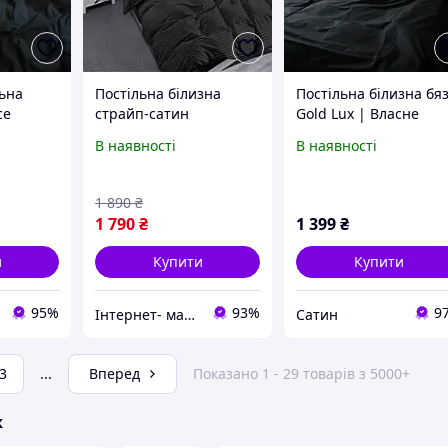
льна
Постільна білизна
Постільна білизна бя
ce
страйп-сатин
Gold Lux | Власне
не
однотонний комплект
виробництво сімейно
В наявності
В наявності
(полуторний,
розміру / однотонна
двоспальний, євро,
чорного кольору
сімейний)
1 890
₴
1 790
₴
1 399
₴
и
Купити
Купити
95%
93%
9
Інтернет- магазин "LunaShop"
Сатин
3
...
Вперед
Показано 1 - 29 товарів з 5000+
ж