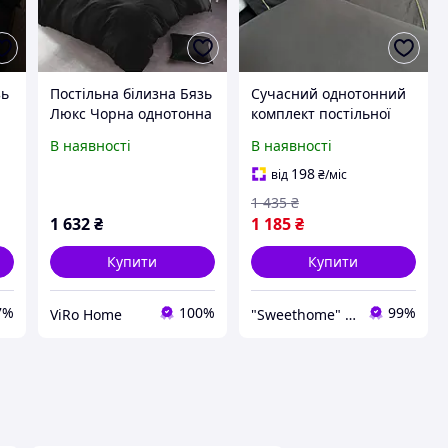
зь
Постільна білизна Бязь
Сучасний однотонний
Люкс Чорна однотонна
комплект постільної
го
MERISET - Сімейний на
білизни із сатину
В наявності
В наявності
резинці
сімейного розміру
чорного кольору
198
від
₴
/міс
1 435
₴
1 632
₴
1 185
₴
Купити
Купити
7%
100%
99%
ViRo Home
"Sweethome" Товари для дому