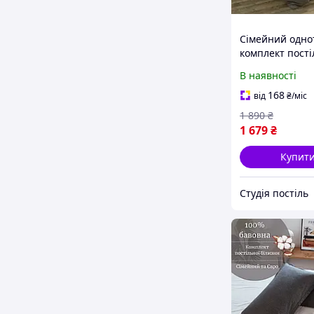
Сімейний одн
комплект пості
білизни " Сірий
В наявності
чорний ", б'зь 
люкс "Віталіна
168
від
₴
/міс
1 890
₴
1 679
₴
Купит
Студія постіль