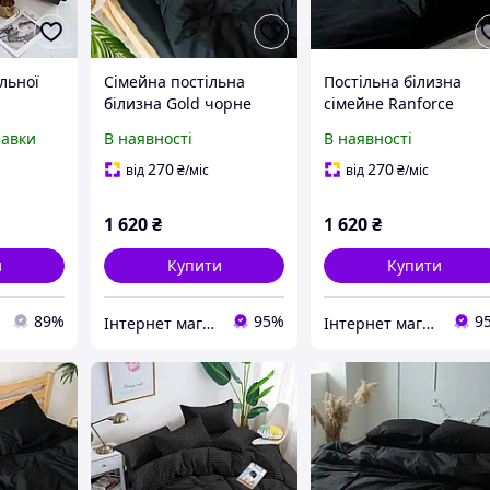
льної
Сімейна постільна
Постільна білизна
білизна Gold чорне
сімейне Ranforce
а,
однотонне
чорного кольору
равки
В наявності
В наявності
однотонне
е "Love
270
270
від
₴
/міс
від
₴
/міс
йного
 UM1
1 620
₴
1 620
₴
и
Купити
Купити
89%
95%
9
Інтернет магазин GRAND-TREND
Інтернет магазин GRAND-TREND