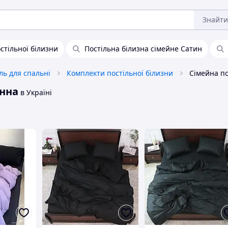
Знайти
стільної білизни
Постільна білизна сімейне Сатин
ль для спальні
Комплекти постільної білизни
онна
в Україні