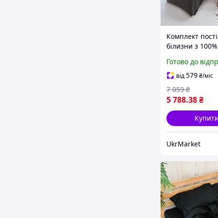
Комплект пості
білизни з 100%
вареного хлопк
Готово до відп
однотонне
антрацитно-біл
579
від
₴
/міс
You". Для сіме
7 059
₴
використання.
5 788
.38
₴
Купит
UkrMarket