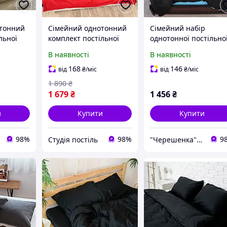
отонний
Сімейний однотонний
Сімейний набір
льної
комплект постільної
однотонної постільно
,
білизни "Червоний,
білизни з Бязі "Gold"
В наявності
В наявності
голд
чорний", бязь голд
№155532AB
"
люкс "Віталіна"
Черешенька
168
146
від
₴
/міс
від
₴
/міс
1 890
₴
1 679
₴
1 456
₴
и
Купити
Купити
98%
98%
9
Студія постіль
"Черешенка" интернет-магазин оптово-розничной торговли