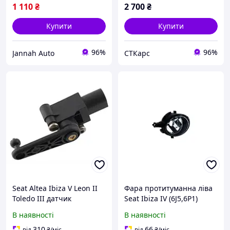
1 110
₴
2 700
₴
Купити
Купити
96%
96%
Jannah Auto
СТКарс
Seat Altea Ibiza V Leon II
Фара протитуманна ліва
Toledo III датчик
Seat Ibiza IV (6J5,6P1)
вирівнювання фар-
2008-2011; Leon (1P1)
В наявності
В наявності
ксенонові лампи, арт. DA-
2005-2012; Toledo III (5P2)
12949
2004-2009
310
66
від
₴
/міс
від
₴
/міс