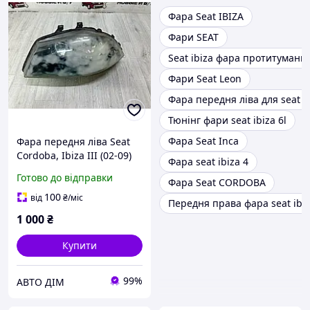
Фара Seat IBIZA
Фари SEAT
Seat ibiza фара протитуманн
Фари Seat Leon
Фара передня ліва для seat 
Тюнінг фари seat ibiza 6l
Фара Seat Inca
Фара передня ліва Seat
Cordoba, Ibiza III (02-09)
Фара seat ibiza 4
OE:6L1941006A,
Готово до відправки
Фара Seat CORDOBA
6L1941006C, 6L1941029,
ДЕФЕКТ!
100
від
₴
/міс
Передня права фара seat ibi
1 000
₴
Купити
99%
АВТО ДІМ