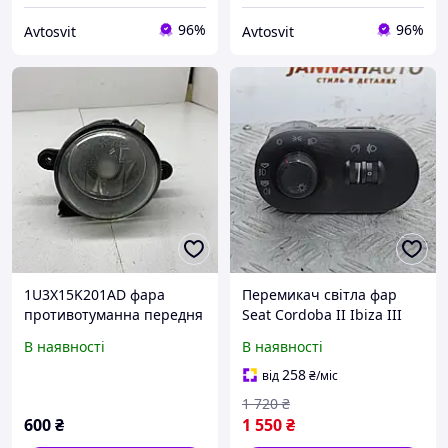
96%
96%
Avtosvit
Avtosvit
1U3X15K201AD фара
Перемикач світла фар
противотуманна передня
Seat Cordoba II Ibiza III
права seat ibiza III
блок управління
В наявності
В наявності
туманка птф галогенка
освітленням Сеат
6L0941699
Кордоба Ібіца
258
від
₴
/міс
6L1941531AF
1 720
₴
600
₴
1 550
₴