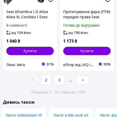
Seat Alhambra I II Altea
Протитуманна фара (ПТФ)
Altea XL Cordoba I Exeo
передня права Seat
Ibiza II III IV Leon I II
Cordoba, Ibiza II, VW Polo
В наявності
Готово до відправки
Toledo II III Насос
III, Caddy II 93-96р Depo
омивача фар
445-2007R-UE
104
196
від
₴
/міс
від
₴
/міс
1 040
₴
1 173
₴
Купити
Купити
91%
99%
Люкс Авто
eShop від LKQ інтернет-магазин автозапчастин
1
2
3
...
Показано 1 - 29 товарів з 100+
Дивись також
Насос volkswagen t5
Насос в бак audi a3
Насос фо