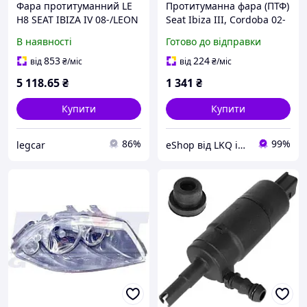
Фара протитуманний LE
Протитуманна фара (ПТФ)
H8 SEAT IBIZA IV 08-/LEON
Seat Ibiza III, Cordoba 02-
III 12- 1ND 011 157-031
09р Depo 445-2005N-UE
В наявності
Готово до відправки
853
224
від
₴
/міс
від
₴
/міс
5 118
.65
₴
1 341
₴
Купити
Купити
86%
99%
legcar
eShop від LKQ інтернет-магазин автозапчастин