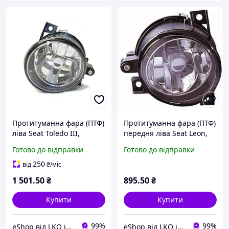
Протитуманна фара (ПТФ)
Протитуманна фара (ПТФ)
ліва Seat Toledo III,
передня ліва Seat Leon,
Cordoba, Ibiza III, Leon,
Altea, Toledo III, Ibiza III
Готово до відправки
Готово до відправки
Altea 02-15р Tyc 19-0298-
01-25р Depo 441-2017L-UE
15-2
250
від
₴
/міс
1 501
.50
₴
895
.50
₴
Купити
Купити
99%
99%
eShop від LKQ інтернет-магазин автозапчастин
eShop від LKQ інтернет-магазин автозапчастин