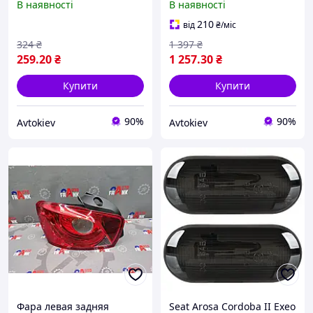
В наявності
В наявності
06р Starline KH6609 9954
05-2 UA
UA
210
від
₴
/міс
324
₴
1 397
₴
259
.20
₴
1 257
.30
₴
Купити
Купити
90%
90%
Avtokiev
Avtokiev
Фара левая задняя
Seat Arosa Cordoba II Exeo