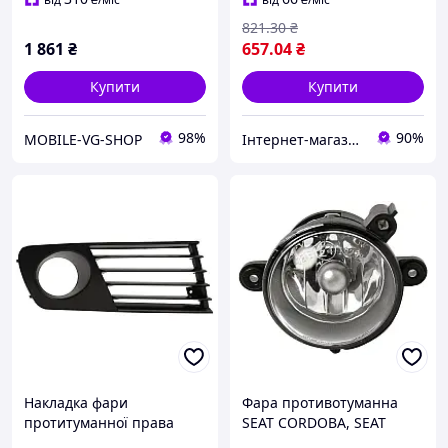
821
.30
₴
1 861
₴
657
.04
₴
Купити
Купити
98%
90%
MOBILE-VG-SHOP
Інтернет-магазин Prokuzov
Накладка фари
Фара противотуманна
протитуманної права
SEAT CORDOBA, SEAT
Seat Ibiza III, Cordoba 02-
IBIZA III TYC TYC 19-0615-