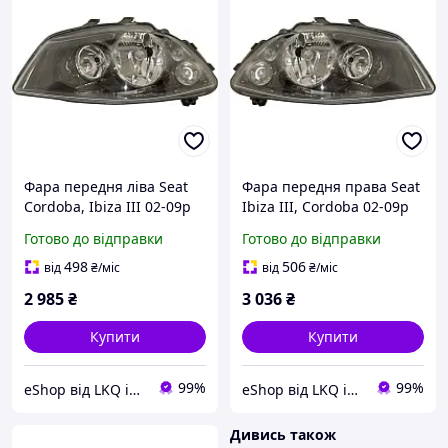
Фара передня ліва Seat
Фара передня права Seat
Cordoba, Ibiza III 02-09р
Ibiza III, Cordoba 02-09р
Depo 445-1115L-LD-EM
Depo 445-1115R-LD-EM
Готово до відправки
Готово до відправки
498
506
від
₴
/міс
від
₴
/міс
2 985
₴
3 036
₴
Купити
Купити
99%
99%
eShop від LKQ інтернет-магазин автозапчастин
eShop від LKQ інтернет-магазин автозапчастин
Дивись також