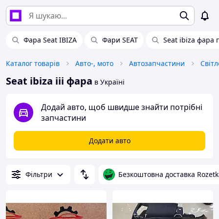
Фара Seat IBIZA
Фари SEAT
Seat ibiza фара
Каталог товарів
Авто-, мото
Автозапчастини
Світл
Seat ibiza iii фара
в Україні
Додай авто, щоб швидше знайти потрібні
запчастини
Додати авто
Фільтри
Безкоштовна доставка Rozetk