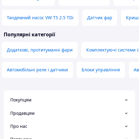
Тандемний насос VW T5 2.5 TDi
Датчик фар
Кришк
Популярні категорії
Додаткові, протитуманні фари
Комплектуючі системи 
Автомобільні реле і датчики
Блоки управління
Ав
Покупцям
Продавцям
Про нас