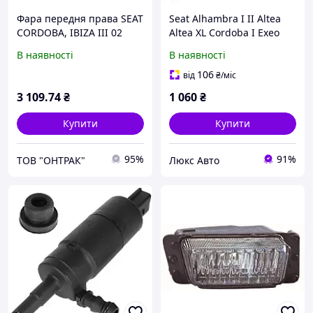
Фара передня права SEAT
Seat Alhambra I II Altea
CORDOBA, IBIZA III 02
Altea XL Cordoba I Exeo
Ibiza II III IV Leon I II
В наявності
В наявності
Toledo II III Насос
омивача фар
106
від
₴
/міс
3 109
.74
₴
1 060
₴
Купити
Купити
95%
91%
ТОВ "ОНТРАК"
Люкс Авто