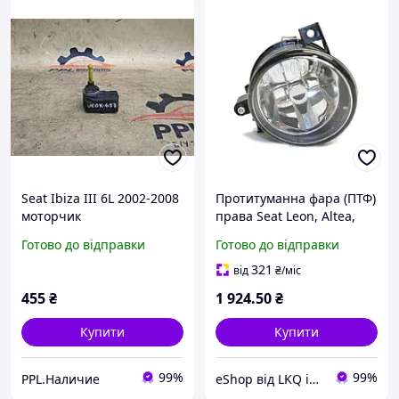
Seat Ibiza III 6L 2002-2008
Протитуманна фара (ПТФ)
моторчик
права Seat Leon, Altea,
электрокорректор фар
Toledo III, Ibiza III,
Готово до відправки
Готово до відправки
6L0941295
Cordoba 02-15р Tyc 19-
0297-15-2
321
від
₴
/міс
455
₴
1 924
.50
₴
Купити
Купити
99%
99%
PPL.Наличие
eShop від LKQ інтернет-магазин автозапчастин