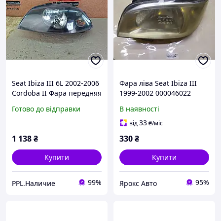
Seat Ibiza III 6L 2002-2006
Фара ліва Seat Ibiza III
Cordoba II Фара передняя
1999-2002 000046022
левая DEPO
Готово до відправки
В наявності
33
від
₴
/міс
1 138
₴
330
₴
Купити
Купити
99%
95%
PPL.Наличие
Ярокс Авто