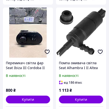
Перемикач світла фар
Помпа омивача світла
Seat Ibiza III Cordoba II
Seat Alhambra I II Altea
Altea XL Cordoba I Exeo
В наявності
В наявності
Ibiza II III IV Leon I II
Toledo II III
186
від
₴
/міс
800
₴
1 113
₴
Купити
Купити