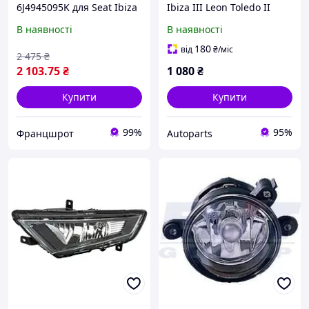
6J4945095K для Seat Ibiza
Ibiza III Leon Toledo II
III/ Ibiza IV/ Ibiza V
яскраві фари 2 шт.
В наявності
В наявності
комплект 2007-2010
180
від
₴
/міс
2 475
₴
2 103
.75
₴
1 080
₴
Купити
Купити
99%
95%
Францшрот
Autoparts