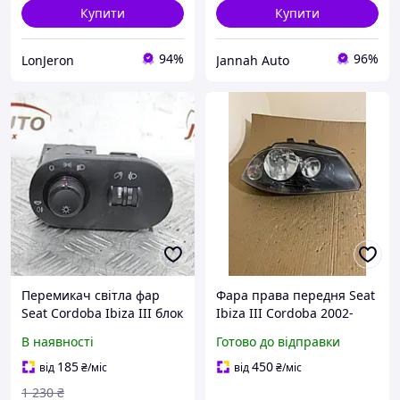
Купити
Купити
94%
96%
LonJeron
Jannah Auto
Перемикач світла фар
Фара права передня Seat
Seat Cordoba Ibiza III блок
Ibiza III Cordoba 2002-
управління освітленням
2006 89317405
В наявності
Готово до відправки
Сеат Кордоба Ібіца 3
6L1941752D
6L1941531AD
185
450
від
₴
/міс
від
₴
/міс
1 230
₴