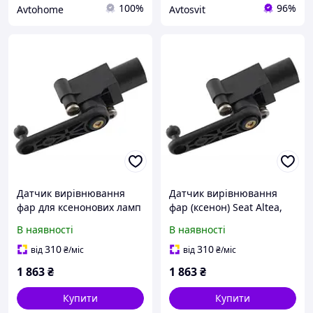
100%
96%
Avtohome
Avtosvit
Датчик вирівнювання
Датчик вирівнювання
фар для ксенонових ламп
фар (ксенон) Seat Altea,
Seat Altea, Ibiza V, Leon II,
Ibiza V, Leon II, Toledo III
В наявності
В наявності
Toledo III, арт. DA-12949
310
310
від
₴
/міс
від
₴
/міс
1 863
₴
1 863
₴
Купити
Купити