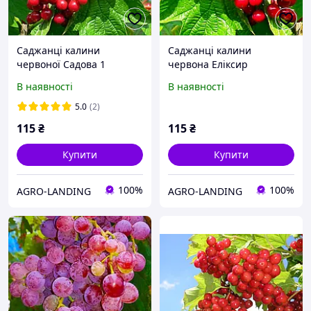
Саджанці калини
Саджанці калини
червоної Садова 1
червона Еліксир
(Vibumum opulus) -
(Viburnum opulus) -
В наявності
В наявності
рання, червона,
середня, бордова,
крупноплідна
зимостійка
5.0
(2)
115
₴
115
₴
Купити
Купити
100%
100%
AGRO-LANDING
AGRO-LANDING