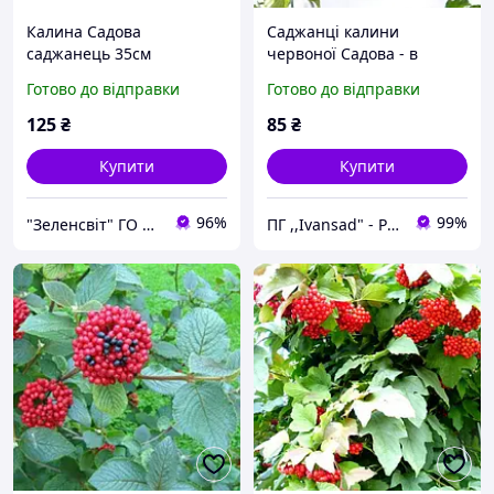
Калина Садова
Саджанці калини
саджанець 35см
червоної Садова - в
контейнерв 0,5л, рання,
Готово до відправки
Готово до відправки
червона, крупноплідна
125
₴
85
₴
Купити
Купити
96%
99%
"Зеленсвіт" ГО МРГ "Побужани"
ПГ ,,Ivansad" - Розсадник декоративних та ягідних культур