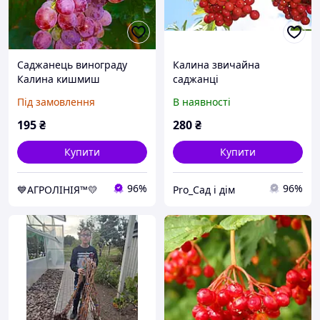
Саджанець винограду
Калина звичайна
Калина кишмиш
саджанці
столовий
плодові,рослини в
Під замовлення
В наявності
горщиках
195
₴
280
₴
Купити
Купити
96%
96%
💙АГРОЛІНІЯ™💛
Pro_Сад і дім