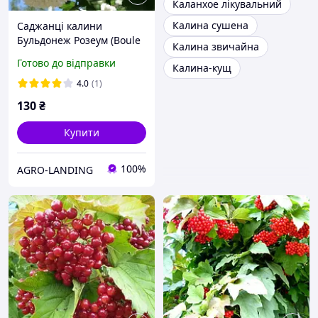
Каланхое лікувальний
Калина сушена
Саджанці калини
Бульдонеж Розеум (Boule
Калина звичайна
de Neige Roseum) -
Готово до відправки
Калина-кущ
декоративна, зимостійка
4.0
(1)
130
₴
Купити
100%
AGRO-LANDING