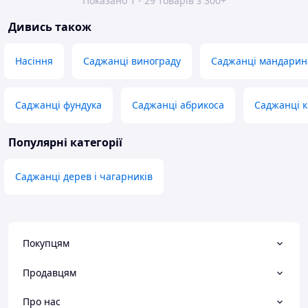
Показано 1 - 29 товарів з 300+
Дивись також
Насіння
Саджанці винограду
Саджанці мандарин
Саджанці фундука
Саджанці абрикоса
Саджанці 
Популярні категорії
Саджанці дерев і чагарників
Покупцям
Продавцям
Про нас