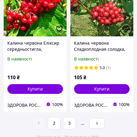
Калина червона Еліксир
Калина червона
середньостигла,
Сладкоплодная солодка,
зимостійка, урожайна
вітамінна, урожайна
В наявності
В наявності
5.0
(1)
110
₴
105
₴
Купити
Купити
100%
100%
ЗДОРОВА РОСЛИНА🍃
ЗДОРОВА РОСЛИНА🍃
1
2
3
...