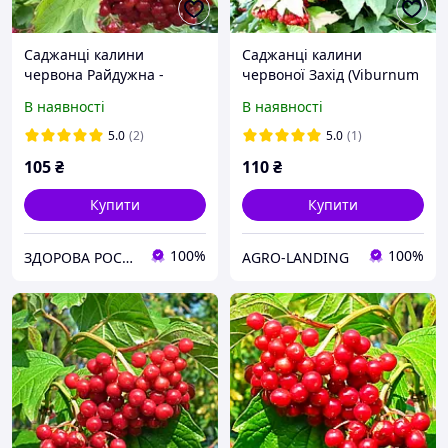
Саджанці калини
Саджанці калини
червона Райдужна -
червоної Захід (Viburnum
середня, бордова,
Opulus) - середня, кисло-
В наявності
В наявності
зимостійка
солодка, червона
5.0
(2)
5.0
(1)
105
₴
110
₴
Купити
Купити
100%
100%
ЗДОРОВА РОСЛИНА🍃
AGRO-LANDING