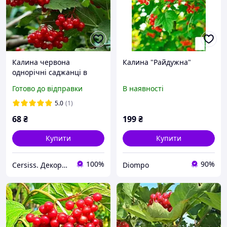
Калина червона
Калина "Райдужна"
однорічні саджанці в
горщиках Viburnum
Готово до відправки
В наявності
opulus
5.0
(1)
68
₴
199
₴
Купити
Купити
100%
90%
Cersiss. Декоративні і плодові рослини.
Diompo