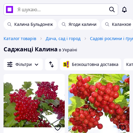
Калина Бульдонеж
Ягоди калини
Каланхое
Каталог товарів
Дача, сад і город
Садові рослини і ґр
Саджанці Калина
в Україні
Фільтри
Безкоштовна доставка
Кат