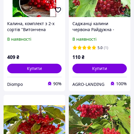
Калина, комплект з 2-х
Саджанці калини
сортів "Витончена
червона Райдужна -
дачниця" (Graceful
рання, бордова,
В наявності
В наявності
summer resident) 2шт
зимостійка
саджанців
5.0
(1)
409
₴
110
₴
Купити
Купити
90%
100%
Diompo
AGRO-LANDING