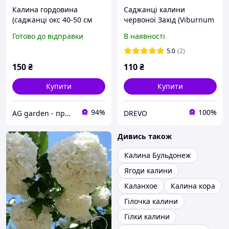
Калина гордовина
Саджанці калини
(саджанці окс 40-50 см
червоної Захід (Viburnum
заввишки)
Opulus) - середня, кисло-
Готово до відправки
В наявності
солодка, червона
5.0
(2)
150
₴
110
₴
Купити
Купити
94%
100%
AG garden - приватний розплідник рослин
DREVO
Дивись також
Калина Бульдонеж
Ягоди калини
Каланхое
Калина кора
Гілочка калини
Гілки калини