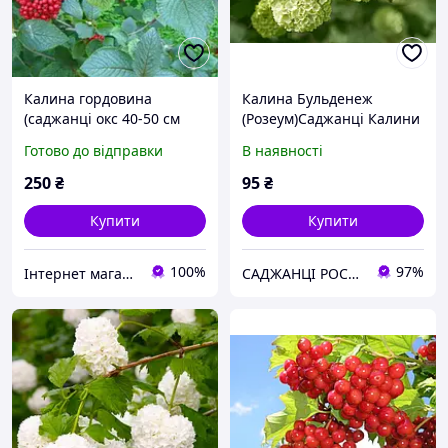
Калина гордовина
Калина Бульденеж
(саджанці окс 40-50 см
(Розеум)Саджанці Калини
заввишки)
декоративної
Готово до відправки
В наявності
250
₴
95
₴
Купити
Купити
100%
97%
Інтернет магазин"Green diamonds"
САДЖАНЦІ РОСЛИН Tania BETS