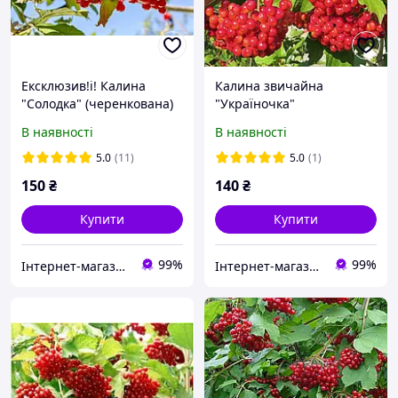
Ексклюзив!і! Калина
Калина звичайна
"Солодка" (черенкована)
"Україночка"
В наявності
В наявності
5.0
(11)
5.0
(1)
150
₴
140
₴
Купити
Купити
99%
99%
Інтернет-магазин "Магазин Рослин" Власне Виробництво🌱
Інтернет-магазин "Магазин Рослин" Власне Виробництво🌱