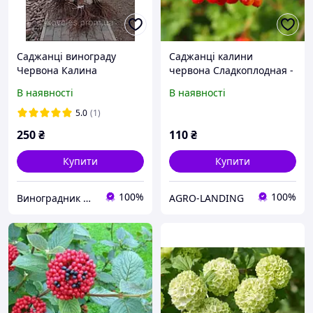
Саджанці винограду
Саджанці калини
Червона Калина
червона Сладкоплодная -
середня, бордова,
В наявності
В наявності
зимостійка
5.0
(1)
250
₴
110
₴
Купити
Купити
100%
100%
Виноградник Велес
AGRO-LANDING