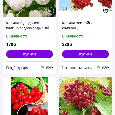
Калина Бульдонеж
Калина звичайна
калина садова,саджанці
саджанці
плодові,рослини в
В наявності
В наявності
горщиках
170
₴
280
₴
Купити
Купити
96%
90%
Pro_Сад і дім
Інтернет магазин Kvitlife