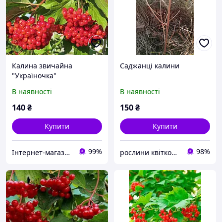
Калина звичайна
Саджанці калини
"Україночка"
В наявності
В наявності
140
₴
150
₴
Купити
Купити
99%
98%
Інтернет-магазин "Магазин Рослин" Власне Виробництво🌱
рослини квітковий рай