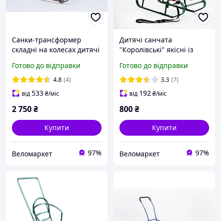
Санки-трансформер
Дитячі санчата
складні на колесах дитячі
"Королівські" якісні із
Патріот, з ручкою-
переставною ручкою-
Готово до відправки
Готово до відправки
штовхачем бордові LUX
штовхачем Зелені
4.8
(4)
3.3
(7)
533
192
від
₴
/міс
від
₴
/міс
2 750
₴
800
₴
Купити
Купити
97%
97%
Веломаркет
Веломаркет