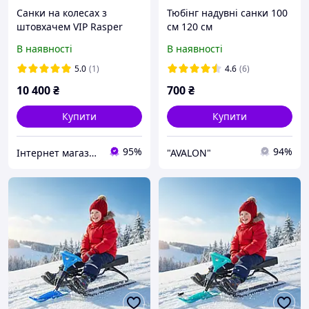
Санки на колесах з
Тюбінг надувні санки 100
штовхачем VIP Rasper
см 120 см
Delux - люкс-модель 7в1 з
В наявності
В наявності
хутром і зручними
муфтами
5.0
(1)
4.6
(6)
10 400
₴
700
₴
Купити
Купити
95%
94%
Інтернет магазин "Vip-Sad"
"AVALON"