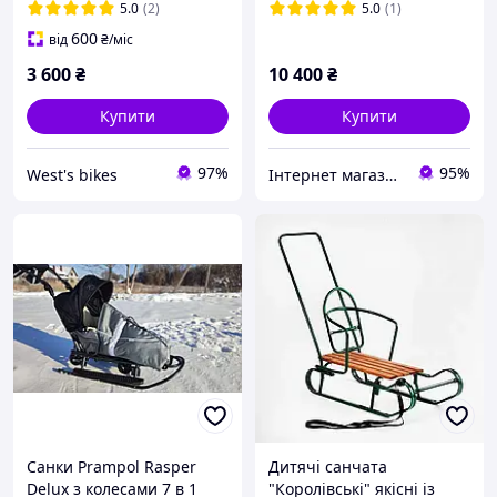
5.0
(2)
5.0
(1)
600
від
₴
/міс
3 600
₴
10 400
₴
Купити
Купити
97%
95%
West's bikes
Інтернет магазин "Vip-Sad"
Санки Prampol Rasper
Дитячі санчата
Delux з колесами 7 в 1
"Королівські" якісні із