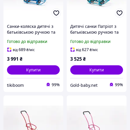
Санки-коляска дитячі з
Дитячі санки Патріот з
батьківською ручкою та
батьківською ручкою та
висувними колесами,
механізмом висувних
Готово до відправки
Готово до відправки
складані, блакитні (Санки
колісних шасі блакитні
9)
689
627
від
₴
/міс
від
₴
/міс
3 991
₴
3 525
₴
Купити
Купити
99%
99%
tikiboom
Gold-baby.net