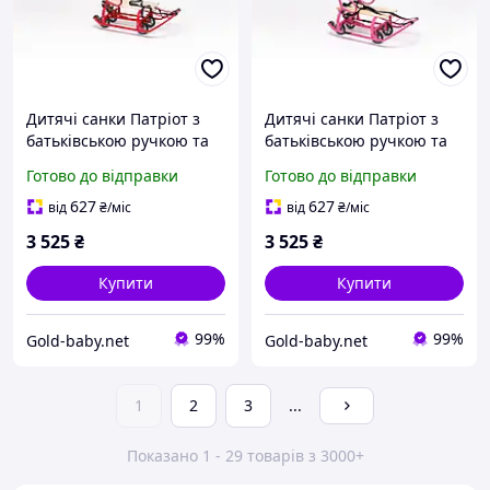
Дитячі санки Патріот з
Дитячі санки Патріот з
батьківською ручкою та
батьківською ручкою та
механізмом висувних
механізмом висувних
Готово до відправки
Готово до відправки
колісних шасі червоні
колісних шасі рожеві
627
627
від
₴
/міс
від
₴
/міс
3 525
₴
3 525
₴
Купити
Купити
99%
99%
Gold-baby.net
Gold-baby.net
1
2
3
...
Показано 1 - 29 товарів з 3000+