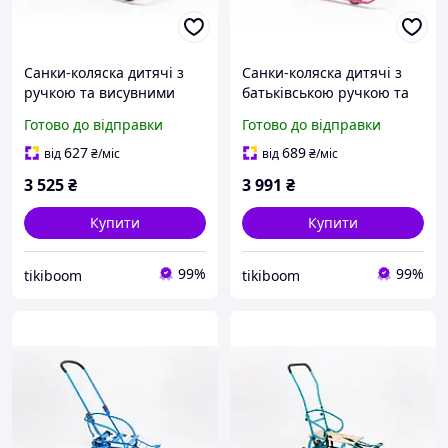
Санки-коляска дитячі з
Санки-коляска дитячі з
ручкою та висувними
батьківською ручкою та
колесами, складані,
висувними колесами,
Готово до відправки
Готово до відправки
рожеві (Патріот)
складані, малинові (Санки
4)
627
689
від
₴
/міс
від
₴
/міс
3 525
₴
3 991
₴
Купити
Купити
99%
99%
tikiboom
tikiboom