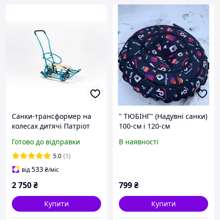
Санки-трансформер на
" TЮБІНГ" (Надувні санки)
колесах дитячі Патріот
100-см і 120-см
NEW 2025 колір:
Готово до відправки
В наявності
блакитний 23286
5.0
(1)
533
від
₴
/міс
2 750
₴
799
₴
Купити
Купити