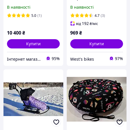
(Польща)!
переставною ручкою-
В наявності
В наявності
штовхачем Зелені
5.0
(1)
4.7
(3)
192
від
₴
/міс
10 400
₴
969
₴
Купити
Купити
95%
97%
Інтернет магазин "Vip-Sad"
West's bikes