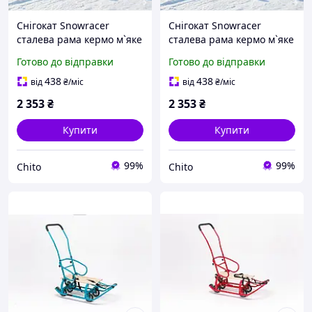
Снігокат Snowracer
Снігокат Snowracer
сталева рама кермо м`яке
сталева рама кермо м`яке
сидіння синій 108 х48см
сидіння 108 х48см
Готово до відправки
Готово до відправки
бірюзовий
438
438
від
₴
/міс
від
₴
/міс
2 353
₴
2 353
₴
Купити
Купити
99%
99%
Chito
Chito