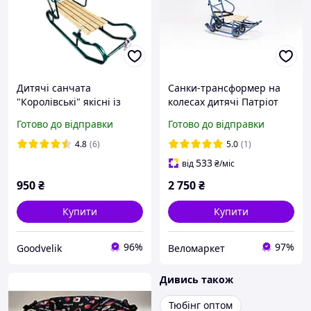
Дитячі санчата
Санки-трансформер на
"Королівські" якісні із
колесах дитячі Патріот
переставною ручкою-
NEW 2024 колір: сіро-
Готово до відправки
Готово до відправки
штовхачем Зелені
блакитний
4.8
(6)
5.0
(1)
533
від
₴
/міс
950
₴
2 750
₴
Купити
Купити
96%
97%
Goodvelik
Веломаркет
Дивись також
Тюбінг оптом