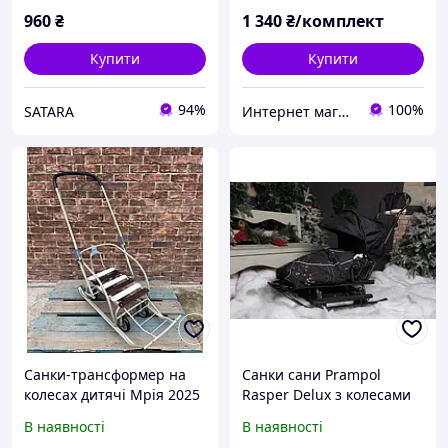
понччік
960
₴
1 340
₴/комплект
Купити
Купити
94%
100%
SATARA
Интернет магазин Extrime.as
Санки-трансформер на
Санки сани Prampol
колесах дитячі Мрія 2025
Rasper Delux з колесами
колір: бежевий 23266
7в1 (Польща)!
В наявності
В наявності