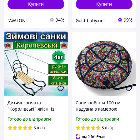
Купити
Купити
94%
99%
"AVALON"
Gold-baby.net
Дитячі санчата
Сани тюбінги 100 см
"Королівські" якісні із
надувна з камерою
переставною ручкою-
плюшка-таблетка-
Готово до відправки
Готово до відправки
штовхачем Зелені
ватрушка.санки снігу сані
крижанка гірок комплект
5.0
(1)
5.0
(3)
ватрушка ледянка
266
від
₴
/міс