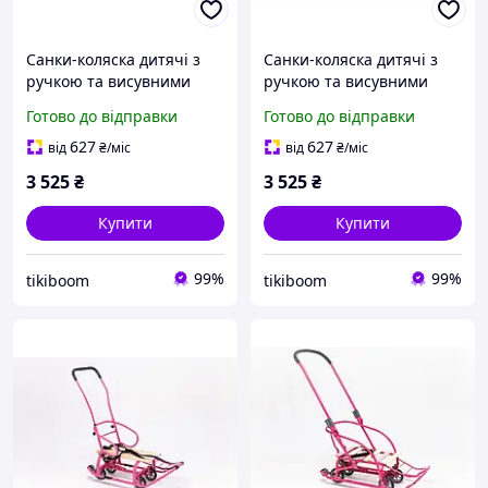
Санки-коляска дитячі з
Санки-коляска дитячі з
ручкою та висувними
ручкою та висувними
колесами, складані,
колесами, складані,
Готово до відправки
Готово до відправки
бірюзові (Патріот)
червоні (Патріот)
627
627
від
₴
/міс
від
₴
/міс
3 525
₴
3 525
₴
Купити
Купити
99%
99%
tikiboom
tikiboom