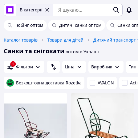
В категорії
Тюбінг оптом
Дитячі санки оптом
Санки оп
Каталог товарів
Товари для дітей
Дитячий транспорт т
Санки та снігокати
оптом в Україні
1
Фільтри
Ціна
Виробник
Тип
Безкоштовна доставка Rozetka
AVALON
Act