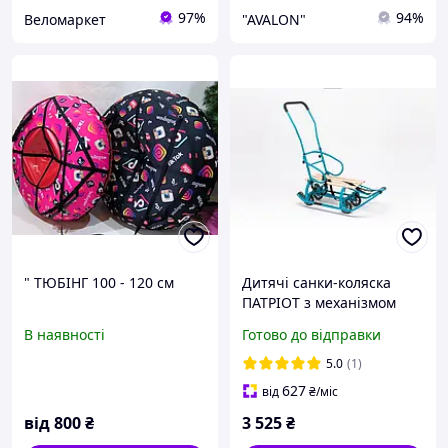
97%
94%
Веломаркет
"AVALON"
" ТЮБІНГ 100 - 120 см
Дитячі санки-коляска
ПАТРІОТ з механізмом
висувних колісних шасі та
В наявності
Готово до відправки
складаною батьківською
ручкою, санчата бірюза
5.0
(1)
627
від
₴
/міс
від
800
₴
3 525
₴