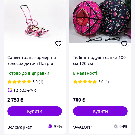
Санки-трансформер на
Тюбінг надувні санки 100
колесах дитячі Патріот
см 120 см
NEW 2024 колір: рожевий
Готово до відправки
В наявності
5.0
(1)
5.0
(1)
533
від
₴
/міс
2 750
₴
700
₴
Купити
Купити
97%
94%
Веломаркет
"AVALON"