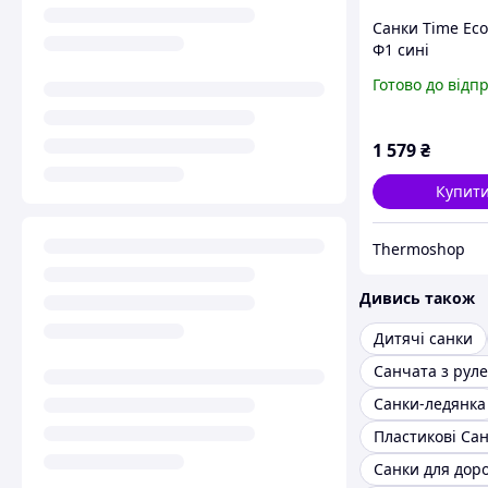
Санки Time Ec
Ф1 сині
Готово до відп
1 579
₴
Купит
Thermoshop
Дивись також
Дитячі санки
Санчата з рул
Санки-ледянка
Санки для дор