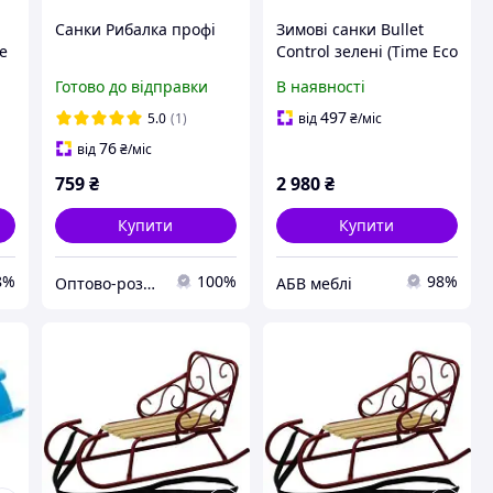
Санки Рибалка профі
Зимові санки Bullet
е
Control зелені (Time Eco
ТМ)
Готово до відправки
В наявності
497
5.0
(1)
від
₴
/міс
76
від
₴
/міс
759
₴
2 980
₴
Купити
Купити
8%
100%
98%
Оптово-роздрібна компанія "Тайм Еко"
АБВ меблі