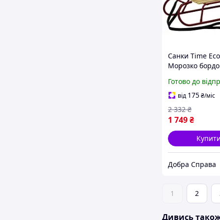
Санки Time Eco
Морозко бордо
4133932 dobra 
Готово до відп
175
від
₴
/міс
2 332
₴
1 749
₴
Купит
Добра Справа
1
2
Дивись тако