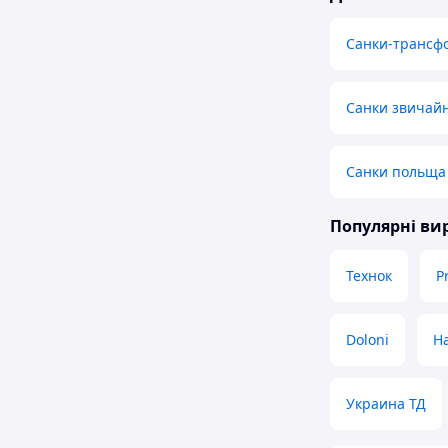
Санки-трансф
Санки звичайн
Санки польща
Популярні в
Технок
P
Doloni
H
Украина ТД