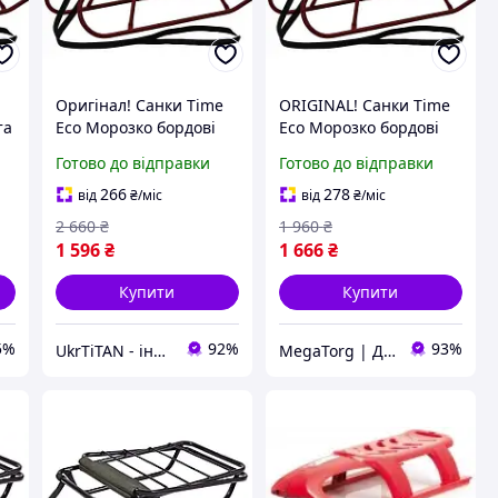
Оригінал! Санки Time
ORIGINAL! Санки Time
та
Eco Морозко бордові
Eco Морозко бордові
(4820211100469BORDO)
(4820211100469BORDO)
Готово до відправки
Готово до відправки
а
- Вища Якість!
- Якість! Гарантія!
MegaTorg.com.ua
266
278
від
₴
/міс
від
₴
/міс
2 660
₴
1 960
₴
1 596
₴
1 666
₴
Купити
Купити
5%
92%
93%
UkrTiTAN - інтернет-магазин електроніки та комп'ютерної техніки
MegaTorg | Дропшиппінг та Опт