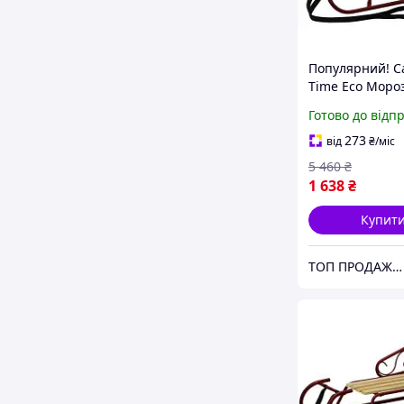
Популярний! С
Time Eco Моро
бордові
Готово до відп
(482021110046
- Краща якість 
273
від
₴
/міс
на Nukleon.co
5 460
₴
1 638
₴
Купит
ТОП ПРОДАЖ | Інтернет-супермаркет «NUKLEON»