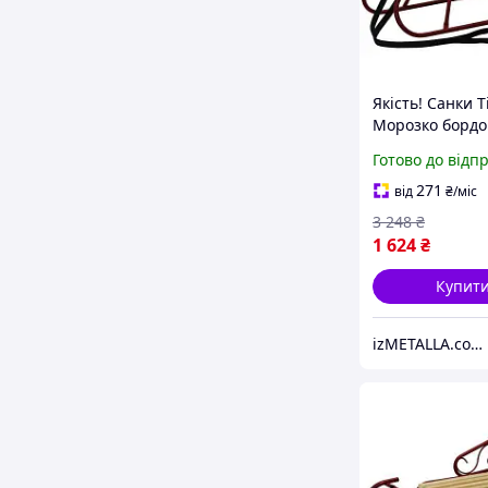
Якість! Санки 
Морозко бордо
(482021110046
Готово до відп
- Гарантія! Серв
271
від
₴
/міс
3 248
₴
1 624
₴
Купит
izMETALLA.com.ua