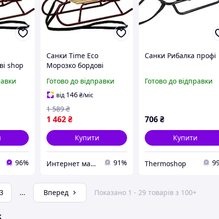
Санки Time Eco
Санки Рибалка профі
ві shop
Морозко бордові
sprava
(4820211100469BORDO)
равки
Готово до відправки
Готово до відправки
Доступний
146
від
₴
/міс
1 589
₴
1 462
₴
706
₴
и
Купити
Купити
96%
91%
9
Интернет магазин "Домовичок"
Thermoshop
3
...
Вперед
Показано 1 - 29 товарів з 100+
ж