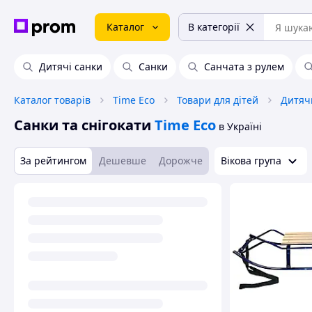
Каталог
В категорії
Дитячі санки
Санки
Санчата з рулем
Каталог товарів
Time Eco
Товари для дітей
Дитяч
Санки та снігокати
Time Eco
в Україні
За рейтингом
Дешевше
Дорожче
Вікова група