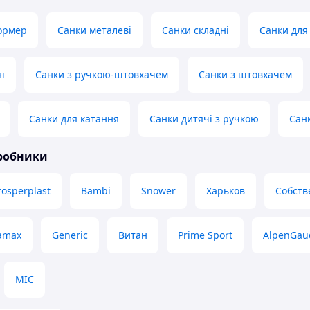
ормер
Санки металеві
Санки складні
Санки для
і
Санки з ручкою-штовхачем
Санки з штовхачем
Санки для катання
Санки дитячі з ручкою
Сан
иробники
rosperplast
Bambi
Snower
Харьков
Собств
amax
Generic
Витан
Prime Sport
AlpenGau
MIC