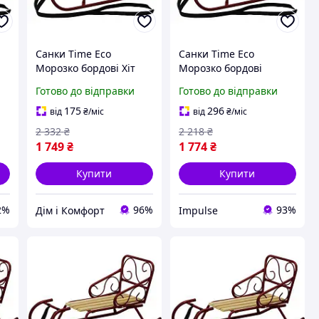
Санки Time Eco
Санки Time Eco
Морозко бордові Хіт
Морозко бордові
O
продажу!
4820211100469BORDO
Готово до відправки
Готово до відправки
impulse
175
296
від
₴
/міс
від
₴
/міс
2 332
₴
2 218
₴
1 749
₴
1 774
₴
Купити
Купити
2%
96%
93%
Дім і Комфорт
Impulse