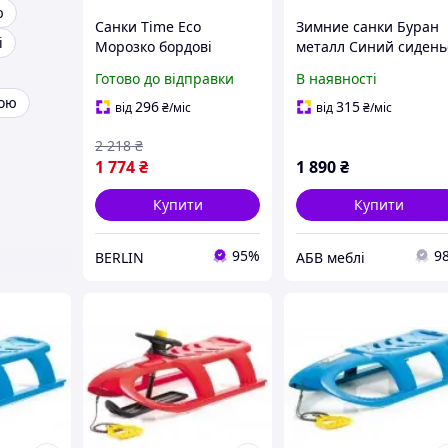
ю
Санки Time Eco
Зимние санки Буран
і
Морозко бордові
металл Синий сидень
4820211100469BORDO
деревянніе планки
Готово до відправки
В наявності
berlin
(Time Eco ТМ)
кою
296
315
від
₴
/міс
від
₴
/міс
2 218
₴
1 774
₴
1 890
₴
Купити
Купити
95%
9
BERLIN
АБВ меблі