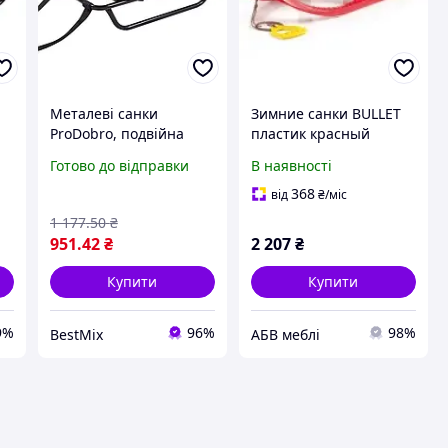
Металеві санки
Зимние санки BULLET
ProDobro, подвійна
пластик красный
тканина Оксфорд 600D,
102,5х40х23 см (Time
Готово до відправки
В наявності
57х41х20 см, чорні
Eco ТМ)
368
від
₴
/міс
1 177
.50
₴
951
.42
₴
2 207
₴
Купити
Купити
9%
96%
98%
BestMix
АБВ меблі