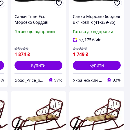
Санки Time Eco
Санки Морозко бордові
Морозко бордові
ukr koshik (41-339-85)
(4820211100469BORDO)
Готово до відправки
Готово до відправки
175
від
₴
/міс
2 082
₴
2 332
₴
1 874
₴
1 749
₴
Купити
Купити
8%
97%
93%
Good_Price_Shop
Український Кошик