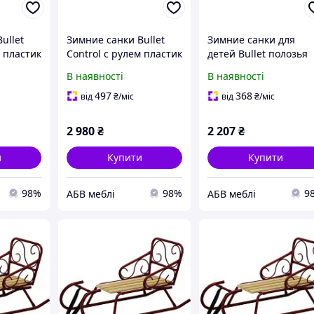
ullet
Зимние санки Bullet
Зимние санки для
м пластик
Control с рулем пластик
детей Bullet полозья
0х45 см
красный 102,5х40х45
сталь пластик синий,
В наявності
В наявності
см (Time Eco ТМ)
102,5х40х23 см (Time
Eco ТМ)
497
368
від
₴
/міс
від
₴
/міс
2 980
₴
2 207
₴
и
Купити
Купити
98%
98%
9
АБВ меблі
АБВ меблі