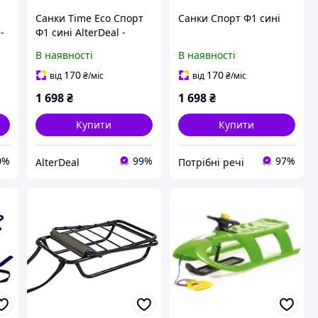
т
Санки Time Eco Спорт
Санки Спорт Ф1 сині
-
Ф1 сині AlterDeal -
thrilling-unlimited-
В наявності
В наявності
choice-
170
170
від
₴
/міс
від
₴
/міс
1 698
₴
1 698
₴
Купити
Купити
0%
99%
97%
AlterDeal
Потрібні речі