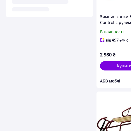
Зимние санки B
Control с руле
синий, 102,5х4
В наявності
(Time Eco ТМ)
497
від
₴
/міс
2 980
₴
Купит
АБВ меблі