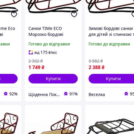
Time Eco
Санки ТІМe EСО
Зимові бордові санки
ві
Морозко бордові
для дітей зі спинкою 
9BORDO)
(4820211100469ВОRDО)
буксирувальним
равки
Готово до відправки
Готово до відправки
іс!
тросом для катання н
снігу 3,4 кг FLAME
175
від
₴
/міс
2 332
₴
3 582
₴
1 749
₴
2 388
₴
и
Купити
Купити
92%
91%
9
Щоденна Покупка
Веселка