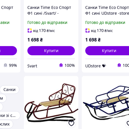
o Спорт
Санки Time Eco Спорт
Санки Time Eco Спор
Ф1 сині /Svart/ -
Ф1 сині UDstore -store
stunning-products-for-
with-good-prices-
равки
Готово до відправки
Готово до відправки
life-
170
170
від
₴
/міс
від
₴
/міс
1 698
₴
1 698
₴
и
Купити
Купити
99%
100%
10
Svart
UDstore 💝
Санки
ем
Пластикові Санки зі спинкою
ослих