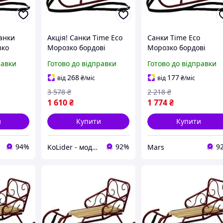
анки
Акція! Санки Time Eco
Санки Time Eco
зко
Морозко бордові
Морозко бордові
(4820211100469BORDO)
4820211100469BORD
равки
Готово до відправки
Готово до відправки
9BORDO)
- За кращою ціною!
mars
тільки
268
177
від
₴
/міс
від
₴
/міс
m.ua
3 578
₴
2 218
₴
1 610
₴
1 774
₴
и
Купити
Купити
94%
92%
9
KoLider - модний магазин
Mars