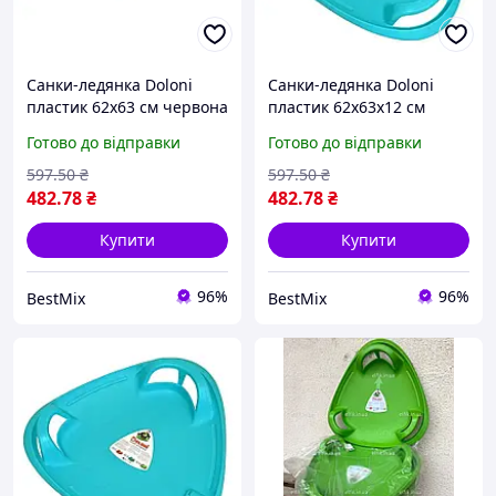
Санки-ледянка Doloni
Санки-ледянка Doloni
пластик 62х63 см червона
пластик 62х63х12 см
блакитна
Готово до відправки
Готово до відправки
597
.50
₴
597
.50
₴
482
.78
₴
482
.78
₴
Купити
Купити
96%
96%
BestMix
BestMix