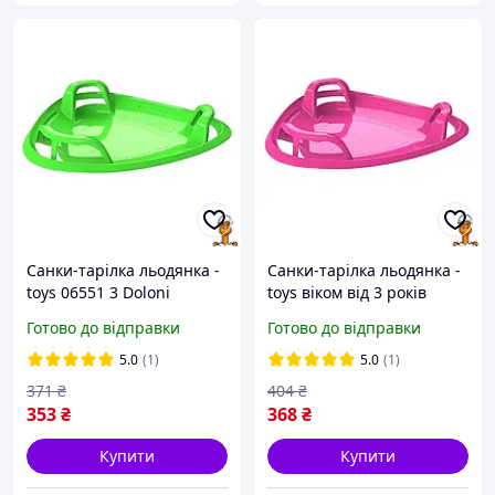
Санки-тарілка льодянка -
Санки-тарілка льодянка -
toys 06551 3 Doloni
toys віком від 3 років
06551/3
Doloni 06551/1
Готово до відправки
Готово до відправки
5.0
(1)
5.0
(1)
371
₴
404
₴
353
₴
368
₴
Купити
Купити