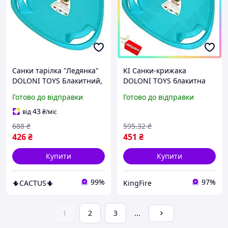
Санки тарілка "Ледянка"
KI Санки-крижака
DOLONI TOYS Блакитний,
DOLONI TOYS блакитна
трикутна, з ручками,
Feel Happy для дітей від 3
Готово до відправки
Готово до відправки
морозостійка, 2 позиції,
років зимова тарілка для
для швидкого спуску,
катання на снігу FIR41_R
43
від
₴
/міс
62х63х12 см
688
₴
595
.32
₴
426
₴
451
₴
Купити
Купити
99%
97%
🌵CACTUS🌵
KingFire
1
2
3
...