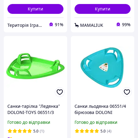
Купити
Купити
91%
99%
Територія Іграшок
🦕 MAMALIUK
Санки-тарілка "Ледянка"
Санки льодянка 06551/4
DOLONI-TOYS 06551/3
бірюзова DOLONI
Зелений, Lala.in.ua
Готово до відправки
Готово до відправки
5.0
(1)
5.0
(4)