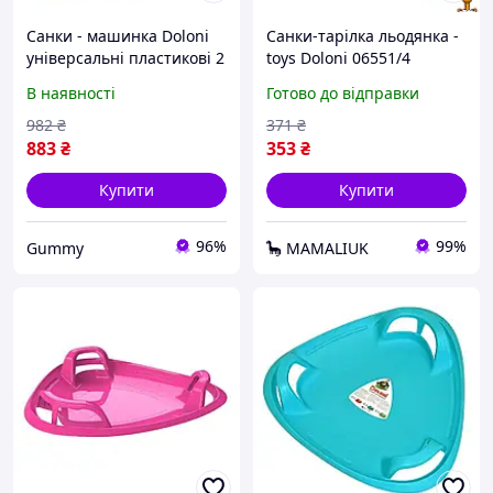
Санки - машинка Doloni
Санки-тарілка льодянка -
універсальні пластикові 2
toys Doloni 06551/4
в 1 салатові 06550/1
В наявності
Готово до відправки
982
₴
371
₴
883
₴
353
₴
Купити
Купити
96%
99%
Gummy
🦕 MAMALIUK