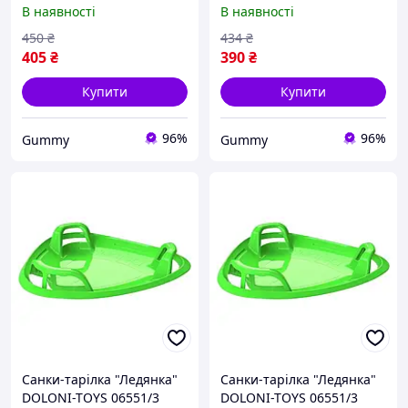
рожевий 06551/1
блакитний 06551/4
В наявності
В наявності
450
₴
434
₴
405
₴
390
₴
Купити
Купити
96%
96%
Gummy
Gummy
Санки-тарілка "Ледянка"
Санки-тарілка "Ледянка"
DOLONI-TOYS 06551/3
DOLONI-TOYS 06551/3