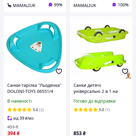
99%
100%
🦕 MAMALIUK
MAMALIUK
Санки-тарілка "Льодянка"
Санки дитячі
DOLONI-TOYS 06551/4
універсальні 2 в 1 на
Блакитний, Land of Toys
колесах салатові салатові
В наявності
Готово до відправки
Doloni 06550/1
5.0
(2)
5.0
(1)
39
від
₴
/міс
453
₴
394
₴
853
₴