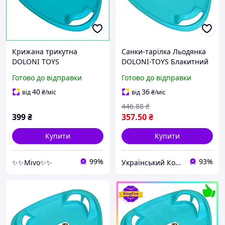
Крижана трикутна
Санки-тарілка Льодянка
DOLONI TOYS
DOLONI-TOYS Блакитний
морозостійкий пластик
ukr koshik (41-339-85)
Готово до відправки
Готово до відправки
для швидкісного спуску з
ручками синя 62х63х12см
40
36
від
₴
/міс
від
₴
/міс
446
.88
₴
399
₴
357
.50
₴
Купити
Купити
99%
93%
✨✨Mivo✨✨
Український Кошик