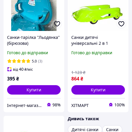
Санки-тарілка "Льодянка"
Санки дитячі
(бірюзова)
універсальні 2 в 1
06550/1/3/4 на колесах
Готово до відправки
Готово до відправки
Салатові
5.0
(3)
40
від
₴
/міс
1 123
₴
395
₴
864
₴
Купити
Купити
98%
100%
Інтернет-магазин elfik.in.ua
ХІТМАРТ
Дивись також
Дитячі санки
Санки