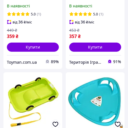
Зелений, Toyman
Зелений, Land of Toys
В наявності
В наявності
5.0
(1)
5.0
(1)
36
36
від
₴
/міс
від
₴
/міс
449
₴
453
₴
359
₴
357
₴
Купити
Купити
89%
91%
Toyman.com.ua
Територія Іграшок