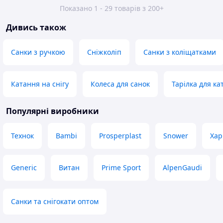
Показано 1 - 29 товарів з 200+
Дивись також
Санки з ручкою
Сніжколіп
Санки з коліщатками
Катання на снігу
Колеса для санок
Тарілка для ка
Популярні виробники
Технок
Bambi
Prosperplast
Snower
Хар
Generic
Витан
Prime Sport
AlpenGaudi
Санки та снігокати оптом