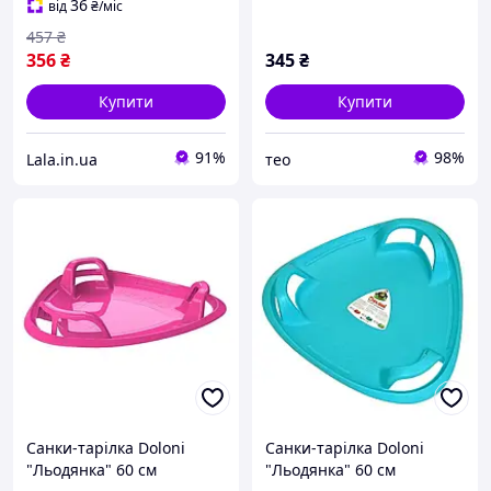
36
від
₴
/міс
457
₴
356
₴
345
₴
Купити
Купити
91%
98%
Lala.in.ua
тео
Санки-тарілка Doloni
Санки-тарілка Doloni
"Льодянка" 60 см
"Льодянка" 60 см