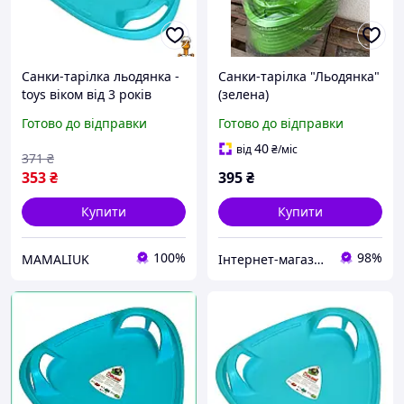
Санки-тарілка льодянка -
Санки-тарілка "Льодянка"
toys віком від 3 років
(зелена)
Doloni 06551/4
Готово до відправки
Готово до відправки
40
від
₴
/міс
371
₴
353
₴
395
₴
Купити
Купити
100%
98%
MAMALIUK
Інтернет-магазин elfik.in.ua