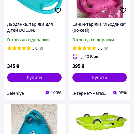
Льодянка, тарілка для
Санки-тарілка "Льодянка"
дітей DOLONI
(рожеві)
Готово до відправки
Готово до відправки
5.0
(8)
5.0
(6)
40
від
₴
/міс
345
₴
395
₴
Купити
Купити
100%
98%
Zeleniye
Інтернет-магазин elfik.in.ua