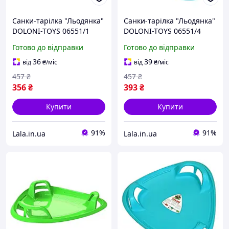
Санки-тарілка "Льодянка"
Санки-тарілка "Льодянка"
DOLONI-TOYS 06551/1
DOLONI-TOYS 06551/4
Рожева, Lala.in.ua
Блакитний, Lala.in.ua
Готово до відправки
Готово до відправки
36
39
від
₴
/міс
від
₴
/міс
457
₴
457
₴
356
₴
393
₴
Купити
Купити
91%
91%
Lala.in.ua
Lala.in.ua