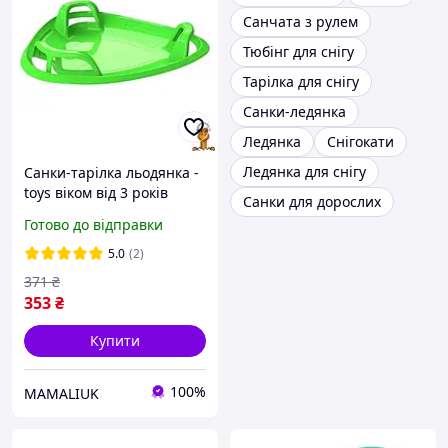
Санчата з рулем
Тюбінг для снігу
Тарілка для снігу
Санки-ледянка
Ледянка
Снігокати
Ледянка для снігу
Санки-тарілка льодянка -
toys віком від 3 років
Санки для дорослих
Doloni 06551/3
Готово до відправки
5.0
(2)
371
₴
353
₴
Купити
100%
MAMALIUK