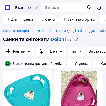
В категорії
Дитячі санки
Санки
Санчата з рулем
Каталог товарів
Doloni
Товари для дітей
Дитячий т
Санки та снігокати
Doloni
в Україні
Фільтри
Ціна
Тип
Вікова гру
Безкоштовна доставка Rozetka
Ледянка
Са