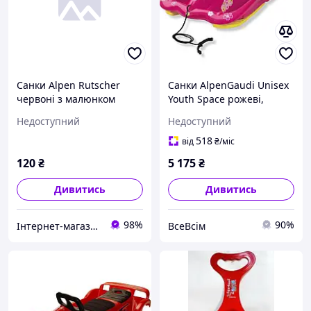
Санки Alpen Rutscher
Санки AlpenGaudi Unisex
червоні з малюнком
Youth Space рожеві,
рожеві, один розмір
Недоступний
Недоступний
518
від
₴
/міс
120
₴
5 175
₴
Дивитись
Дивитись
98%
90%
Інтернет-магазин "SANTAN"
ВсеВсім