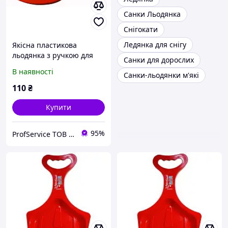
Санки Льодянка
Снігокати
Ледянка для снігу
Якісна пластикова
льодянка з ручкою для
Санки для дорослих
швидкісного катання по
В наявності
Санки-льодянки м'які
снігу, Alpen Rutscher
AlpenGaudi
110
₴
Купити
95%
ProfService ТОВ "Професійний сервіс"