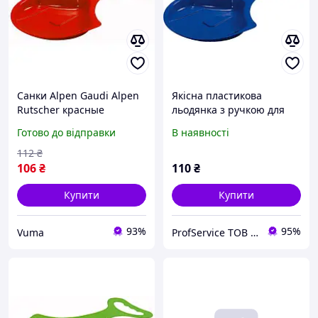
Санки Alpen Gaudi Alpen
Якісна пластикова
Rutscher красные
льодянка з ручкою для
(991015R) (U0214764_BR)
швидкісного катання по
Готово до відправки
В наявності
снігу, Alpen Rutscher
AlpenGaudi Синій
112
₴
106
₴
110
₴
Купити
Купити
93%
95%
Vuma
ProfService ТОВ "Професійний сервіс"