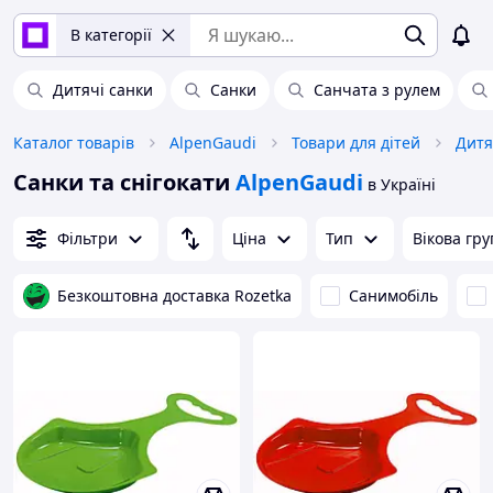
В категорії
Дитячі санки
Санки
Санчата з рулем
Каталог товарів
AlpenGaudi
Товари для дітей
Дитя
Санки та снігокати
AlpenGaudi
в Україні
Фільтри
Ціна
Тип
Вікова гру
Безкоштовна доставка Rozetka
Санимобіль