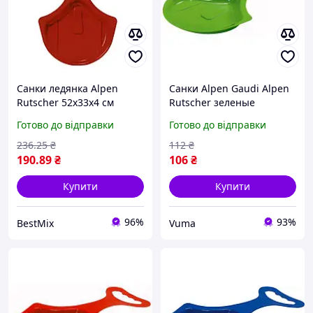
Санки ледянка Alpen
Санки Alpen Gaudi Alpen
Rutscher 52x33x4 см
Rutscher зеленые
пластик червоні для дітей
(991015G) (U0214763_BR)
Готово до відправки
Готово до відправки
від 4 років
236
.25
₴
112
₴
190
.89
₴
106
₴
Купити
Купити
96%
93%
BestMix
Vuma