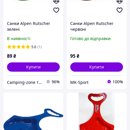
Санки Alpen Rutscher
Санки Alpen Rutscher
зелені
червоні
В наявності
Готово до відправки
5.0
(1)
89
₴
95
₴
Купити
Купити
96%
100%
Camping-zone товари для відпочинку та пікніку
MK-Sport