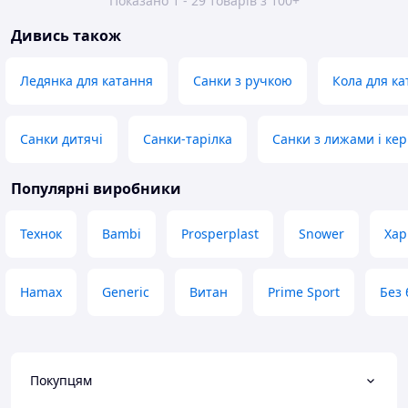
Показано 1 - 29 товарів з 100+
Дивись також
Ледянка для катання
Санки з ручкою
Кола для ка
Санки дитячі
Санки-тарілка
Санки з лижами і ке
Популярні виробники
Технок
Bambi
Prosperplast
Snower
Хар
Hamax
Generic
Витан
Prime Sport
Без
Покупцям