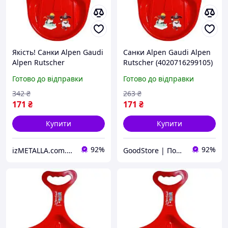
Якість! Санки Alpen Gaudi
Санки Alpen Gaudi Alpen
Alpen Rutscher
Rutscher (4020716299105)
(4020716299105) -
- оригінал
Готово до відправки
Готово до відправки
Гарантія! Сервіс!
342
₴
263
₴
171
₴
171
₴
Купити
Купити
92%
92%
izMETALLA.com.ua
GoodStore | Подарунки, Товари для дому та работи