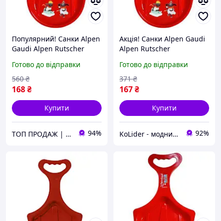
Популярний! Санки Alpen
Акція! Санки Alpen Gaudi
Gaudi Alpen Rutscher
Alpen Rutscher
(4020716299105) - Краща
(4020716299105) - За
Готово до відправки
Готово до відправки
якість тільки на
кращою ціною!
Nukleon.com.ua
560
₴
371
₴
168
₴
167
₴
Купити
Купити
94%
92%
ТОП ПРОДАЖ | Інтернет-супермаркет «NUKLEON»
KoLider - модний магазин