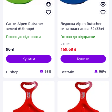
Санки Alpen Rutscher
Ледянка Alpen Rutscher
зелені #Ulshop#
синя пластикова 52х33х4
см для дітей до 50 кг
Готово до відправки
Готово до відправки
210
₴
96
₴
169
.68
₴
Купити
Купити
98%
96%
ULshop
BestMix