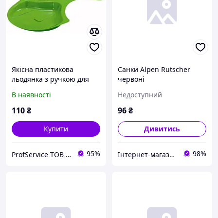
Якісна пластикова
Санки Alpen Rutscher
льодянка з ручкою для
червоні
швидкісного катання по
В наявності
Недоступний
снігу, Alpen Rutscher
AlpenGaudi Салатовий
110
₴
96
₴
Купити
Дивитись
95%
98%
ProfService ТОВ "Професійний сервіс"
Інтернет-магазин "SANTAN"