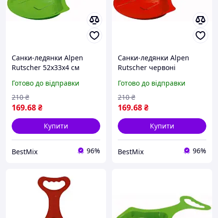
Санки-ледянки Alpen
Санки-ледянки Alpen
Rutscher 52x33x4 см
Rutscher червоні
пластик зелений
пластикові 52х33х4 см до
Готово до відправки
Готово до відправки
50 кг
210
₴
210
₴
169
.68
₴
169
.68
₴
Купити
Купити
96%
96%
BestMix
BestMix