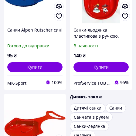
Санки Alpen Rutscher сині
Санки-льодянка
пластикова з ручкою,
Alpen Rutscher, червоні з
Готово до відправки
В наявності
малюнком Баранчик Шон
95
₴
140
₴
Купити
Купити
100%
95%
MK-Sport
ProfService ТОВ "Професійний сервіс"
Дивись також
Дитячі санки
Санки
Санчата з рулем
Санки-ледянка
Ледянка