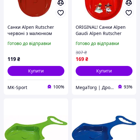
Санки Alpen Rutscher
ORIGINAL! Санки Alpen
червоні з малюнком
Gaudi Alpen Rutscher
(4020716299105) - Якість!
Готово до відправки
Готово до відправки
Гарантія!
MegaTorg.com.ua
307
₴
119
₴
169
₴
Купити
Купити
100%
93%
MK-Sport
MegaTorg | Дропшиппінг та Опт