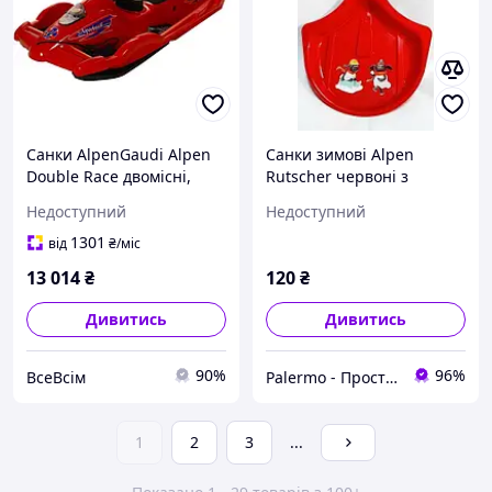
Санки AlpenGaudi Alpen
Санки зимові Alpen
Double Race двомісні,
Rutscher червоні з
червоні з кермом
малюнком
Недоступний
Недоступний
1301
від
₴
/міс
13 014
₴
120
₴
Дивитись
Дивитись
90%
96%
ВсеВсім
Palermo - Прості технологічні рішення для вашого дому
1
2
3
...