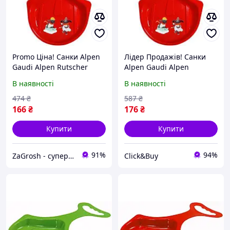
Promo Ціна! Санки Alpen
Лідер Продажів! Санки
Gaudi Alpen Rutscher
Alpen Gaudi Alpen
(4020716299105) - тільки
Rutscher (4020716299105)
В наявності
В наявності
на ZaGrosh.com.ua
- КлікБай
474
₴
587
₴
166
₴
176
₴
Купити
Купити
91%
94%
ZaGrosh - супермаркет низьких цін
Click&Buy