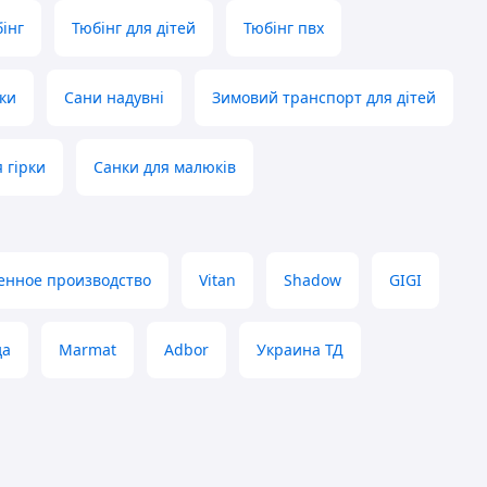
інг
Тюбінг для дітей
Тюбінг пвх
ки
Сани надувні
Зимовий транспорт для дітей
 гірки
Санки для малюків
енное производство
Vitan
Shadow
GIGI
да
Marmat
Adbor
Украина ТД