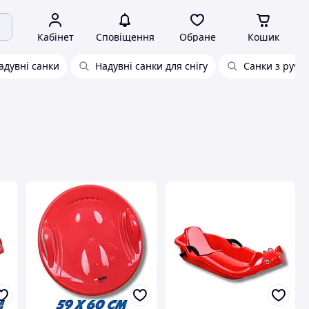
Кабінет
Сповіщення
Обране
Кошик
адувні санки
Надувні санки для снігу
Санки з ручк