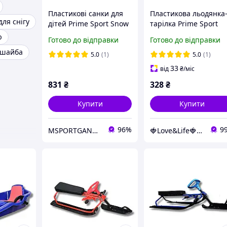
Пластикові санки для
Пластикова льодянка
для снігу
дітей Prime Sport Snow
тарілка Prime Sport
Rider PS-0007 сині
Super Speed червона
ю
Готово до відправки
Готово до відправки
легкі, ергономічні, для
Love&Life -online-
 шайба
зимових розваг
multimarket-
5.0
(1)
5.0
(1)
33
від
₴
/міс
831
₴
328
₴
Купити
Купити
96%
9
MSPORTGANTELI - інтернет магазин спортивних товарів
🍓Love&Life🍓: Світ Здоров'я 💋