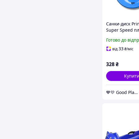
Санки-диск Pri
Super Speed пл
сині GoodPlace 
Готово до відп
free-shopping-
33
від
₴
/міс
328
₴
Купит
💙💛 Good Place