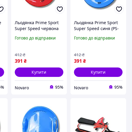
e
Льодянка Prime Sport
Льодянка Prime Sport
Super Speed червона
Super Speed синя (PS-
(PS-0012R_IL)
0012B_IL)
Готово до відправки
Готово до відправки
412
₴
412
₴
391
₴
391
₴
Купити
Купити
5%
95%
95%
Novaro
Novaro