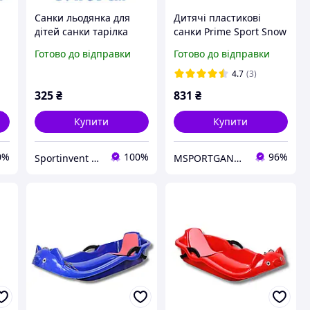
Санки льодянка для
Дитячі пластикові
дітей санки тарілка
санки Prime Sport Snow
зимові пластик Prime
Rider PS-0007 червоні
Готово до відправки
Готово до відправки
er
Sport Super Speed
легкі та ергономічні
ня
червоні
для зимових розваг
4.7
(3)
325
₴
831
₴
Купити
Купити
0%
100%
96%
Sportinvent - спортивний інтернет магазин
MSPORTGANTELI - інтернет магазин спортивних товарів