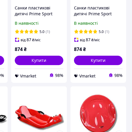
-
Санки пластикові
Санки пластикові
дитячі Prime Sport
дитячі Prime Sport
Snow Rider сині
Snow Rider червоні
В наявності
В наявності
Vmarket
Vmarket
5.0
(1)
5.0
(1)
87
87
від
₴
/міс
від
₴
/міс
874
₴
874
₴
Купити
Купити
9%
98%
98%
💝 Vmarket
💝 Vmarket