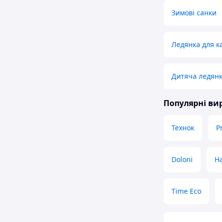
Зимові санки
Ледянка для ка
Дитяча ледян
Популярні в
Технок
P
Doloni
H
Time Eco