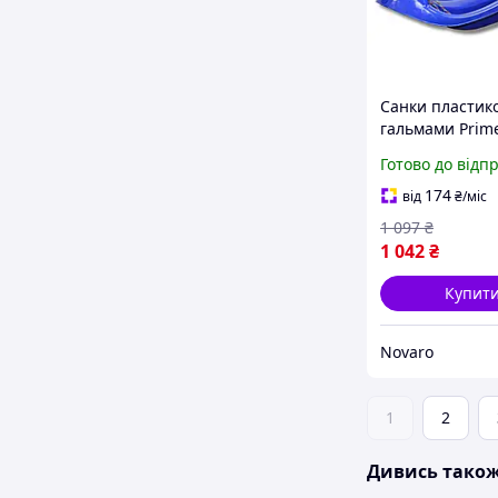
Санки пластико
гальмами Prime
Snow Rider сині
Готово до відп
0007B_IL)
174
від
₴
/міс
1 097
₴
1 042
₴
Купит
Novaro
1
2
Дивись тако