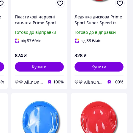
e
Пластикові червоні
Ледянка дискова Prime
санчата Prime Sport
Sport Super Speed із
Snow Rider AllInOne -
червоного пластику
Готово до відправки
Готово до відправки
market-without-queues-
AllInOne -market-
without-queues-
87
33
від
₴
/міс
від
₴
/міс
874
₴
328
₴
Купити
Купити
8%
100%
100%
💛💙 AllInOne - знаходь все необхідне в одному магазині!
💛💙 AllInOne - знаходь все необхідне в одному магазині!