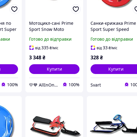
ня по
Мотоцикл-сані Prime
Санки-крижака Prime
rt Super
Sport Snow Moto
Sport Super Speed
овий
червоні AllInOne -
пластикові червоног
равки
Готово до відправки
Готово до відправки
-market-
market-without-queues-
кольору /Svart/ -
-
stunning-products-for
335
33
від
₴
/міс
від
₴
/міс
life-
3 348
₴
328
₴
и
Купити
Купити
100%
100%
10
💛💙 AllInOne - знаходь все необхідне в одному магазині!
Svart