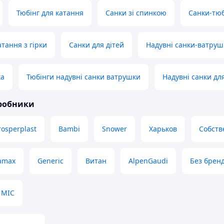
Тюбінг для катання
Санки зі спинкою
Санки-тюб
тання з гірки
Санки для дітей
Надувні санки-ватруш
ка
Тюбінги надувні санки ватрушки
Надувні санки для
иробники
rosperplast
Bambi
Snower
Харьков
Собств
amax
Generic
Витан
AlpenGaudi
Без брен
MIC