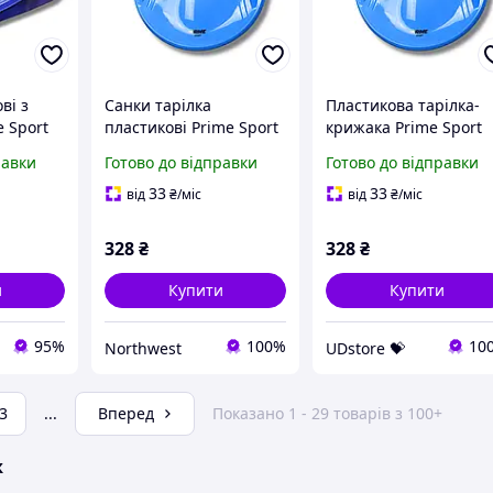
ві з
Санки тарілка
Пластикова тарілка-
 Sport
пластикові Prime Sport
крижака Prime Sport
 (PS-
Super Speed сині
Super Speed синя
равки
Готово до відправки
Готово до відправки
Northwest
UDstore -store-with-
good-prices-
33
33
від
₴
/міс
від
₴
/міс
328
₴
328
₴
и
Купити
Купити
95%
100%
10
Northwest
UDstore 💝
3
...
Вперед
Показано 1 - 29 товарів з 100+
ж