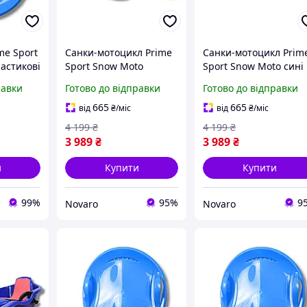
me Sport
Санки-мотоцикл Prime
Санки-мотоцикл Prim
астикові
Sport Snow Moto
Sport Snow Moto сині
-worry-
червоні (PS-0014R_IL)
(PS-0014B_IL)
равки
Готово до відправки
Готово до відправки
665
665
від
₴
/міс
від
₴
/міс
4 199
₴
4 199
₴
3 989
₴
3 989
₴
и
Купити
Купити
99%
95%
9
Novaro
Novaro