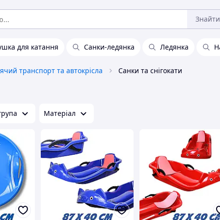
Знайти
ушка для катання
Санки-ледянка
Ледянка
Н
ячий транспорт та автокрісла
Санки та снігокати
група
Матеріал