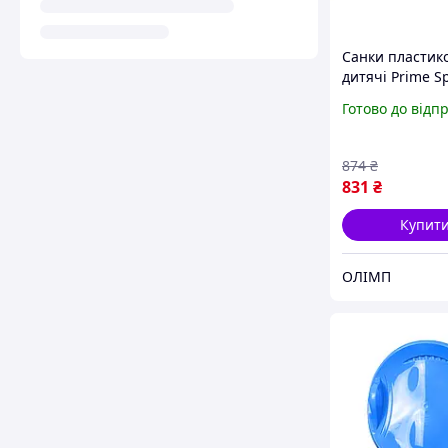
Санки пластико
дитячі Prime S
Snow Rider син
Готово до відп
874
₴
831
₴
Купит
ОЛІМП