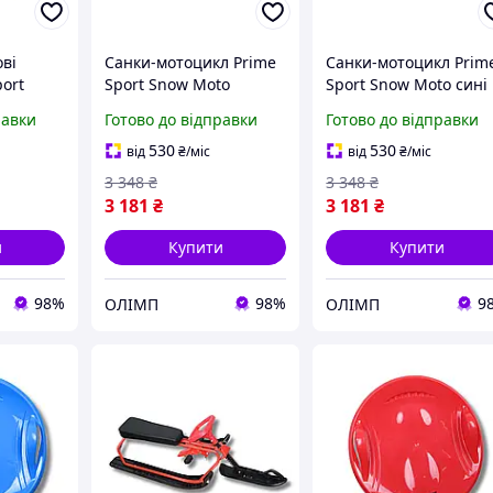
ві
Санки-мотоцикл Prime
Санки-мотоцикл Prim
port
Sport Snow Moto
Sport Snow Moto сині
і
червоні
равки
Готово до відправки
Готово до відправки
530
530
від
₴
/міс
від
₴
/міс
3 348
₴
3 348
₴
3 181
₴
3 181
₴
и
Купити
Купити
98%
98%
9
ОЛІМП
ОЛІМП