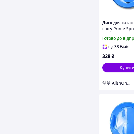
Диск для катан
снігу Prime Spo
Speed пластик
Готово до відп
синій AllInOne 
without-queues
33
від
₴
/міс
328
₴
Купит
💛💙 AllInOne - знаходь все необхідне в одному магазині!