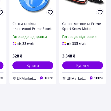
Санки тарілка
Санки-мотоцикл Prime
пластикові Prime Sport
Sport Snow Moto
Super Speed сині -
червоні -UKMarket-
Готово до відправки
Готово до відправки
UKMarket-
33
335
від
₴
/міс
від
₴
/міс
328
₴
3 348
₴
Купити
Купити
0%
100%
100%
💜 UKMarket: Товари для дому та саду: тенти, штори, м'які вікна, меблі. Товари для спорту. Техніка
💜 UKMarket: Товари для дому та саду: тенти, штори, м'які вікна, меблі. Товари для спорту. Техніка