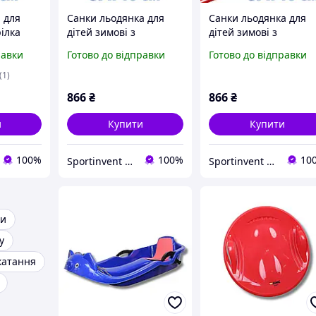
 для
Санки льодянка для
Санки льодянка для
рілка
дітей зимові з
дітей зимові з
 Prime
гальмами пластик
гальмами пластик
равки
Готово до відправки
Готово до відправки
eed сині
Prime Sport Snow Rider
Prime Sport Snow Rid
сині навантаження 50
червоні навантажен
(1)
кг
50 кг
866
₴
866
₴
и
Купити
Купити
100%
100%
10
Sportinvent - спортивний інтернет магазин
Sportinvent - спортивний інтернет магазин
ки
у
катання