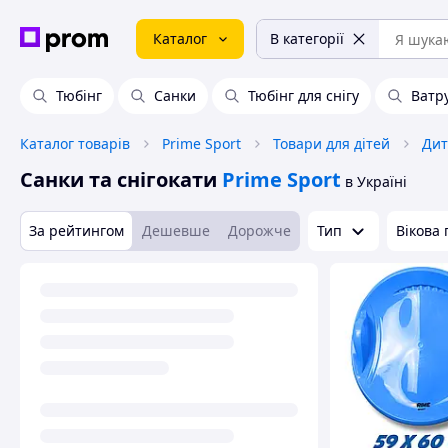
Каталог
В категорії
Тюбінг
Санки
Тюбінг для снігу
Ватр
Каталог товарів
Prime Sport
Товари для дітей
Дит
Санки та снігокати
Prime Sport
в Україні
За рейтингом
Дешевше
Дорожче
Тип
Вікова 