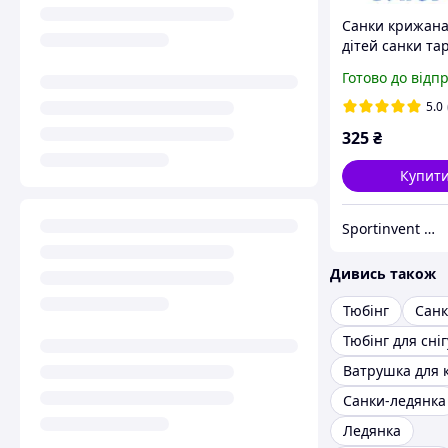
Санки крижана
дітей санки та
зимові пластик
Готово до відп
Sport Super Sp
5.0
325
₴
Купит
Sportinvent - спортивний інтернет магазин
Дивись також
Тюбінг
Сан
Тюбінг для сніг
Ватрушка для 
Санки-ледянка
Ледянка