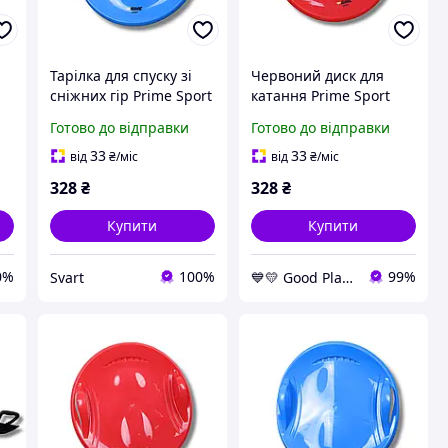
Тарілка для спуску зі
Червоний диск для
сніжних гір Prime Sport
катання Prime Sport
о
Super Speed
Super Speed
Готово до відправки
Готово до відправки
пластикова синя /Svart/
пластиковий GoodPlace
-
-stunning-products-for-
-worry-free-shopping-
33
33
від
₴
/міс
від
₴
/міс
life-
328
₴
328
₴
Купити
Купити
0%
100%
99%
Svart
💙💛 Good Place