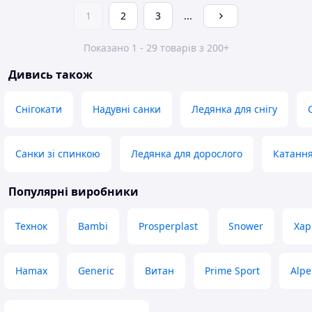
1
2
3
...
Показано 1 - 29 товарів з 200+
Дивись також
Снігокати
Надувні санки
Ледянка для снігу
Санки зі спинкою
Ледянка для дорослого
Катання
Популярні виробники
Технок
Bambi
Prosperplast
Snower
Хар
Hamax
Generic
Витан
Prime Sport
Alp