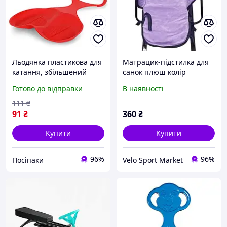
Льодянка пластикова для
Матрацик-підстилка для
катання, збільшений
санок плюш колір
розмір 56 × 37
бузковий
Готово до відправки
В наявності
сантиметрів, в
асортименті кольорів (MS
111
₴
0519-1)
91
₴
360
₴
Купити
Купити
96%
96%
Посіпаки
Velo Sport Market