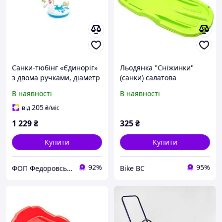
Санки-тюбінг «Єдиноріг»
Льодянка "Сніжинки"
з двома ручками, діаметр
(санки) салатова
100 см
В наявності
В наявності
205
від
₴
/міс
1 229
₴
325
₴
Купити
Купити
92%
95%
ФОП Федоровський-Магазин Іграшок Рижик
Bike BC