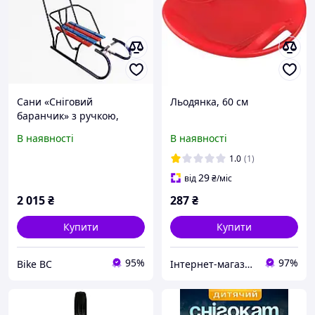
Сани «Сніговий
Льодянка, 60 см
баранчик» з ручкою,
круглі полози, сині
В наявності
В наявності
1.0
(1)
29
від
₴
/міс
2 015
₴
287
₴
Купити
Купити
95%
97%
Bike BC
Інтернет-магазин підгузників та побутової хімії VIKI Home