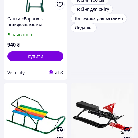
Тюбінг для снігу
Ватрушка для катання
Санки «Баран» зі
швидкознімним
Ледянка
штовхачем і спинкою
В наявності
940
₴
Купити
91%
Velo-city