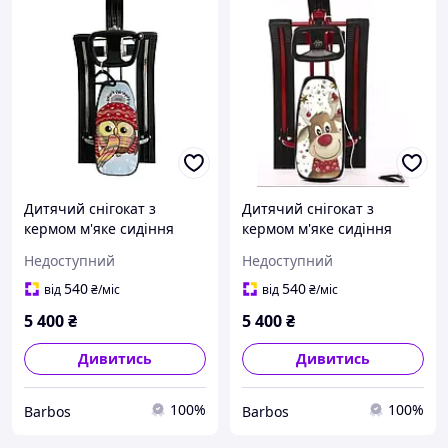
Дитячий снігокат з
Дитячий снігокат з
кермом м'яке сидіння
кермом м'яке сидіння
ножне гальмо
ножне гальмо
Недоступний
Недоступний
амортизатор дитячі
амортизатор дитячі
санки з рулем чук гек від
санки з кермом чук гек
540
540
від
₴
/міс
від
₴
/міс
2 років
від 2 років
5 400
₴
5 400
₴
Дивитись
Дивитись
100%
100%
Barbos
Barbos