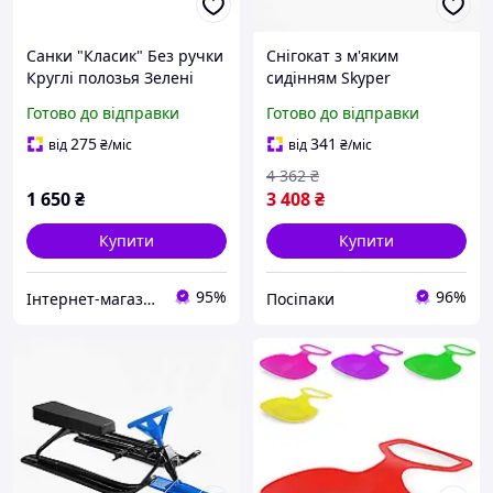
Санки "Класик" Без ручки
Снігокат з м'яким
Круглі полозья Зелені
сидінням Skyper
(22631)
Готово до відправки
Готово до відправки
275
341
від
₴
/міс
від
₴
/міс
4 362
₴
1 650
₴
3 408
₴
Купити
Купити
95%
96%
Інтернет-магазин "Русалочка"
Посіпаки