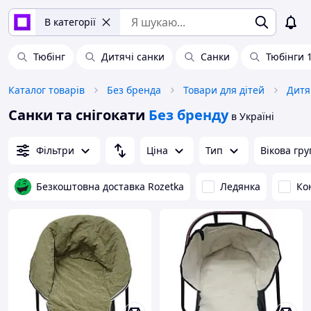
В категорії
Тюбінг
Дитячі санки
Санки
Тюбінги 
Каталог товарів
Без бренда
Товари для дітей
Дитя
Санки та снігокати
Без бренду
в Україні
Фільтри
Ціна
Тип
Вікова гру
Безкоштовна доставка Rozetka
Ледянка
Ко