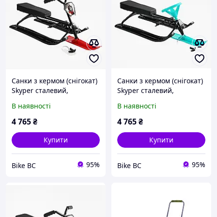
Санки з кермом (снігокат)
Санки з кермом (снігокат)
Skyper сталевий,
Skyper сталевий,
червоний
бірюзовий
В наявності
В наявності
4 765
₴
4 765
₴
Купити
Купити
95%
95%
Bike BC
Bike BC