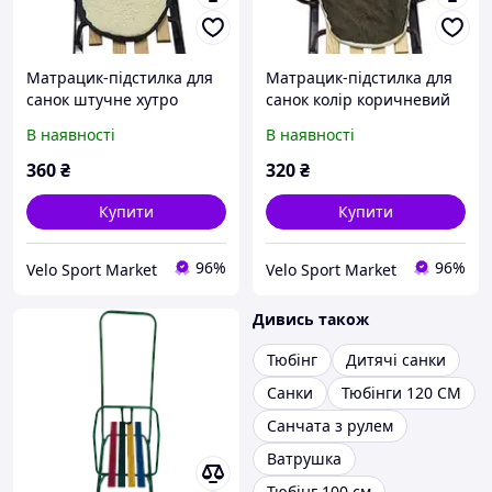
Матрацик-підстилка для
Матрацик-підстилка для
санок штучне хутро
санок колір коричневий
В наявності
В наявності
360
₴
320
₴
Купити
Купити
96%
96%
Velo Sport Market
Velo Sport Market
Дивись також
Тюбінг
Дитячі санки
Санки
Тюбінги 120 СМ
Санчата з рулем
Ватрушка
Тюбінг 100 см