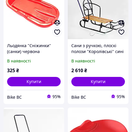
Льодянка "Сніжинки"
Сани з ручкою, плоскі
(санки) червона
полози "Королівські" сині
В наявності
В наявності
325
₴
2 610
₴
Купити
Купити
95%
95%
Bike BC
Bike BC