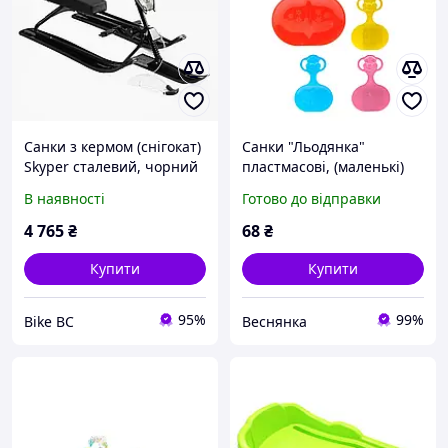
Санки з кермом (снігокат)
Санки "Льодянка"
Skyper сталевий, чорний
пластмасові, (маленькі)
33х48х6см. арт. 1028
В наявності
Готово до відправки
4 765
₴
68
₴
Купити
Купити
95%
99%
Bike BC
Веснянка