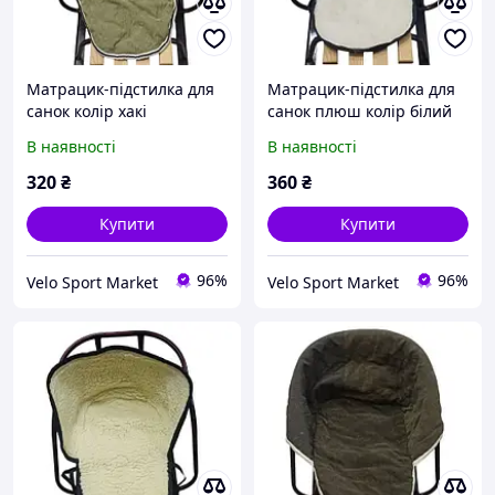
Матрацик-підстилка для
Матрацик-підстилка для
санок колір хакі
санок плюш колір білий
В наявності
В наявності
320
₴
360
₴
Купити
Купити
96%
96%
Velo Sport Market
Velo Sport Market