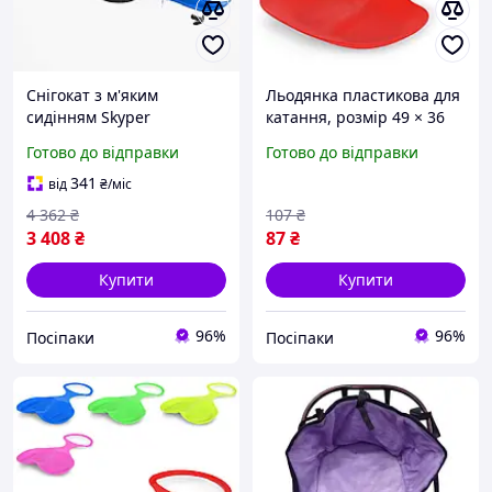
Снігокат з м'яким
Льодянка пластикова для
сидінням Skyper
катання, розмір 49 × 36
сантиметрів, в
Готово до відправки
Готово до відправки
асортименті кольорів (MS
1714)
341
від
₴
/міс
4 362
₴
107
₴
3 408
₴
87
₴
Купити
Купити
96%
96%
Посіпаки
Посіпаки