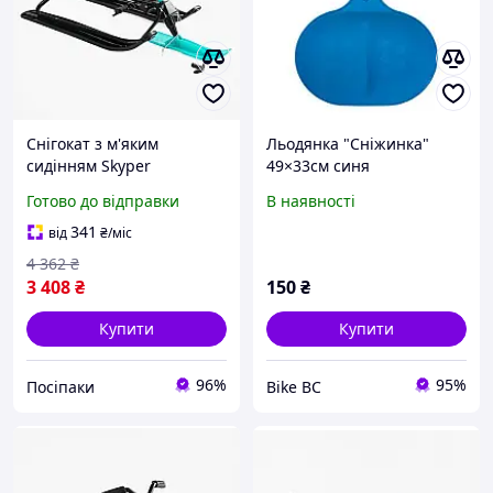
Снігокат з м'яким
Льодянка "Сніжинка"
сидінням Skyper
49×33см синя
Готово до відправки
В наявності
341
від
₴
/міс
4 362
₴
3 408
₴
150
₴
Купити
Купити
96%
95%
Посіпаки
Bike BC