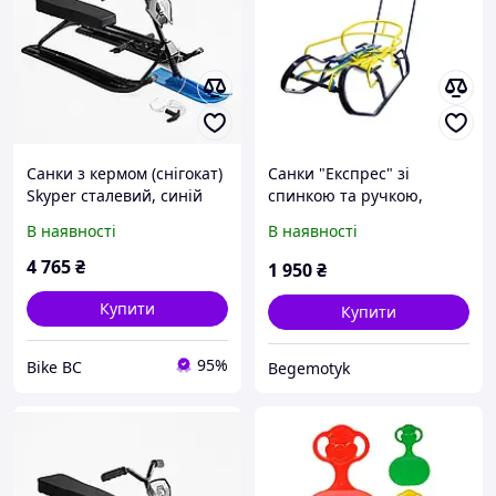
Санки з кермом (снігокат)
Санки "Експрес" зі
Skyper сталевий, синій
спинкою та ручкою,
блакитні, блакитно-жовта
В наявності
В наявності
планка VITAN
4 765
₴
1 950
₴
Купити
Купити
95%
Bike BC
Begemotyk