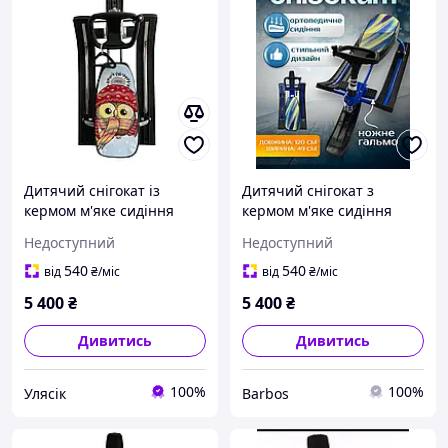
Дитячий снігокат із
Дитячий снігокат з
кермом м'яке сидіння
кермом м'яке сидіння
ножне гальмо
ножне гальмо
Недоступний
Недоступний
амортизатор дитячі
амортизатор дитячі
санки з кермом панчіх гек
санки з кермом чук гек
540
540
від
₴
/міс
від
₴
/міс
від 2 років TOP
від 2 років
5 400
₴
5 400
₴
Дивитись
Дивитись
100%
100%
Улясік
Barbos