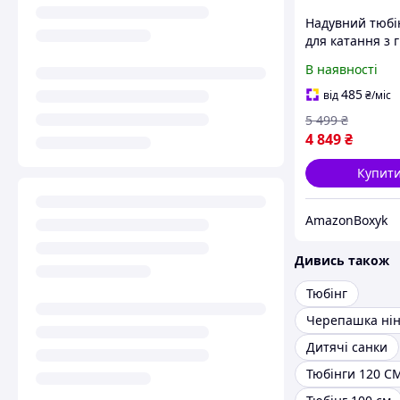
Надувний тюбін
для катання з г
сніговий тюбін
В наявності
tube)
485
від
₴
/міс
5 499
₴
4 849
₴
Купит
AmazonBoxyk
Дивись також
Тюбінг
Черепашка нін
Дитячі санки
Тюбінги 120 С