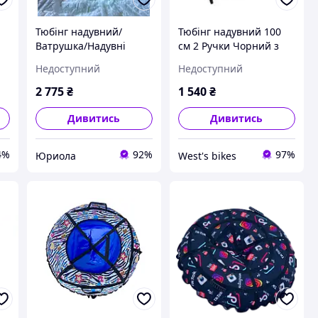
Тюбінг надувний/
Тюбінг надувний 100
Ватрушка/Надувні
см 2 Ручки Чорний з
санки ПВХ діаметром
жовтими стрічками
Недоступний
Недоступний
й
100 см Зелено-жовтий
2 775
₴
1 540
₴
Дивитись
Дивитись
4%
92%
97%
Юриола
West's bikes