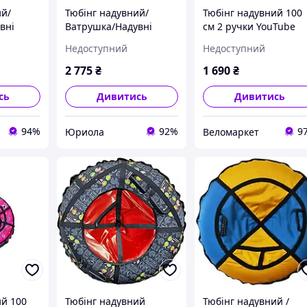
ий/
Тюбінг надувний/
Тюбінг надувний 100
вні
Ватрушка/Надувні
см 2 ручки YouTube
метром
санки ПВХ діаметром
рожевий
Недоступний
Недоступний
100 см Жовто-
жовтогарячий
2 775
₴
1 690
₴
сь
Дивитись
Дивитись
94%
92%
9
Юриола
Веломаркет
ий 100
Тюбінг надувний
Тюбінг надувний /