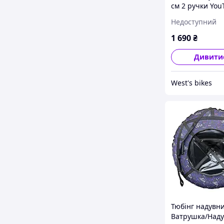
см 2 ручки You
рожевий
Недоступний
1 690
₴
Дивити
West's bikes
Тюбінг надувн
Ватрушка/Наду