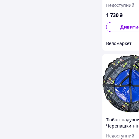
санки ПВХ діа
Недоступний
120 см, LOVE н
1 730
₴
Дивити
Веломаркет
Тюбінг надувн
Черепашки-нін
см 4 ручки Син
Недоступний