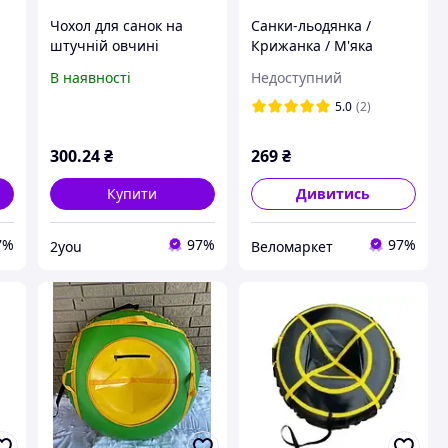
Чохол для санок на
Санки-льодянка /
штучній овчині
Крижанка / М'яка
Рожевий.Хіт!.Хіт!
якісна льодянка з ПВХ
В наявності
Недоступний
Кольорова
5.0
(2)
300
.24
₴
269
₴
Купити
Дивитись
7%
97%
97%
2you
Веломаркет