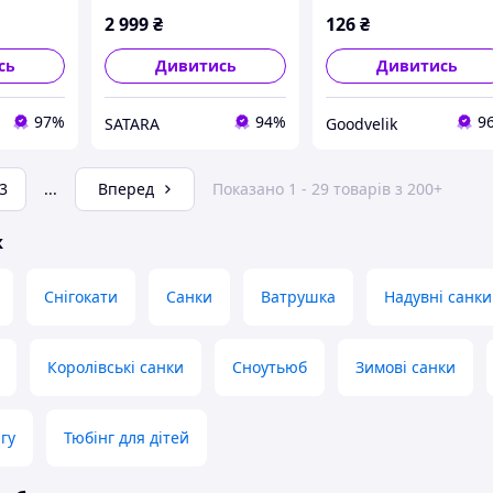
2 999
₴
126
₴
сь
Дивитись
Дивитись
97%
94%
9
SATARA
Goodvelik
3
...
Вперед
Показано 1 - 29 товарів з 200+
ж
Снігокати
Санки
Ватрушка
Надувні санки
Королівські санки
Сноутьюб
Зимові санки
гу
Тюбінг для дітей