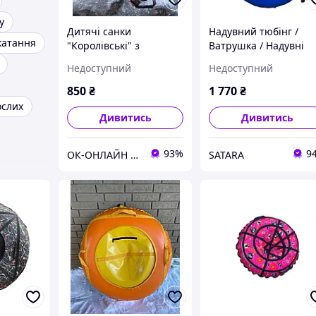
у
Дитячі санки
Надувний тюбінг /
катання
"Королівські" з
Ватрушка / Надувні
переставною ручкою-
санки ПВХ діаметром
Недоступний
Недоступний
штовхачем Sprinter
120 см., синьо-жовти
Luxe (Бордові)
850
₴
1 770
₴
ослих
Дивитись
Дивитись
93%
9
ОК-ОНЛАЙН швидко та якісно
SATARA