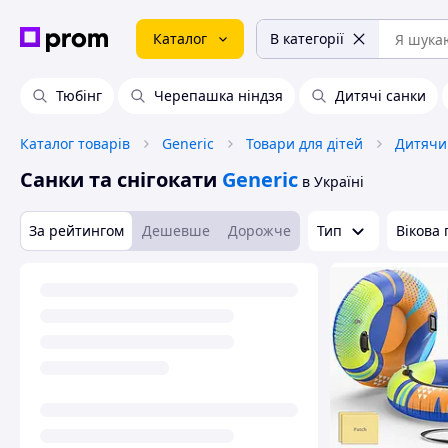
Каталог
В категорії
Тюбінг
Черепашка ніндзя
Дитячі санки
Каталог товарів
Generic
Товари для дітей
Дитячи
Санки та снігокати
Generic
в Україні
За рейтингом
Дешевше
Дорожче
Тип
Вікова 