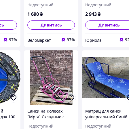
метром
санки ПВХ діаметром
санки ПВХ діаметром
Недоступний
Недоступний
а 4 ручки
100 см., YouTube
100 см, Корона синій
чорний
1 690
₴
2 943
₴
сь
Дивитись
Дивитись
97%
97%
9
Веломаркет
Юриола
ий
Санки на Колесах
Матрац для санок
дзя 100
"Мрія" Складные с
універсальний Синій
ій
ручкой Розовые
Недоступний
Недоступний