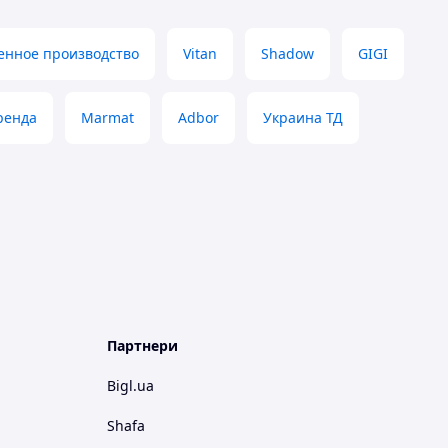
енное производство
Vitan
Shadow
GIGI
ренда
Marmat
Adbor
Украина ТД
Партнери
Bigl.ua
Shafa