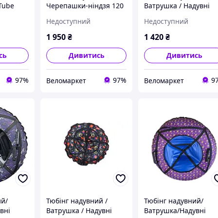
Tube
Черепашки-ніндзя 120
Ватрушка / Надувні
см 4 ручки Червоний
санки ПВХ діаметром
Недоступний
Недоступний
100 см., Жовто -
Блакитний
1 950
₴
1 420
₴
сь
Дивитись
Дивитись
97%
97%
9
Веломаркет
Веломаркет
ий/
Тюбінг надувний /
Тюбінг надувний/
вні
Ватрушка / Надувні
Ватрушка/Надувні