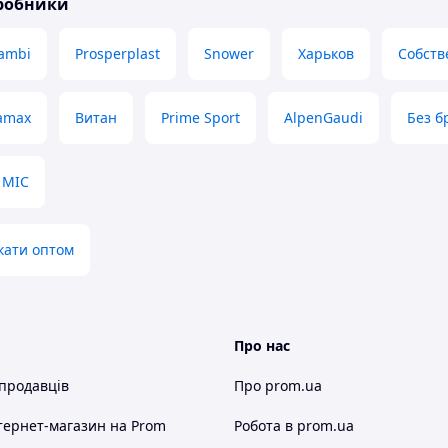
иробники
ambi
Prosperplast
Snower
Харьков
Собств
amax
Витан
Prime Sport
AlpenGaudi
Без б
MIC
окати оптом
Про нас
 продавців
Про prom.ua
тернет-магазин
на Prom
Робота в prom.ua