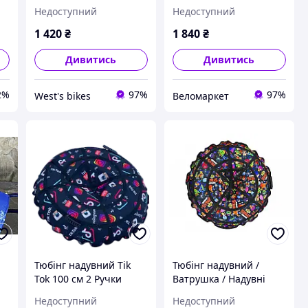
санки ПВХ діаметром
санки ПВХ діаметром
Недоступний
Недоступний
100 см., Жовто -
120 див., Бульбашки
Блакитний
1 420
₴
1 840
₴
Дивитись
Дивитись
2%
97%
97%
West's bikes
Веломаркет
Тюбінг надувний Tik
Тюбінг надувний /
Tok 100 см 2 Ручки
Ватрушка / Надувні
санки ПВХ діаметром
Недоступний
Недоступний
100 див., Brawl Stars