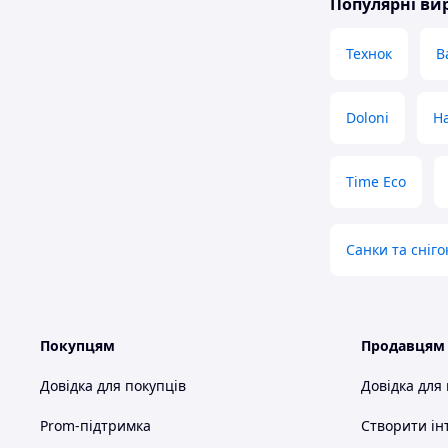
Популярні в
Технок
B
Doloni
H
Time Eco
Санки та сніг
Покупцям
Продавцям
Довідка для покупців
Довідка для
Prom-підтримка
Створити ін