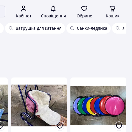
Кабінет
Сповіщення
Обране
Кошик
у
Ватрушка для катання
Санки-ледянка
Лед