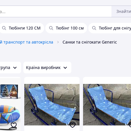
Знайти
Тюбінги 120 СМ
Тюбінг 100 см
Тюбінг для сніг
й транспорт та автокрісла
Санки та снігокати Generic
група
Країна виробник