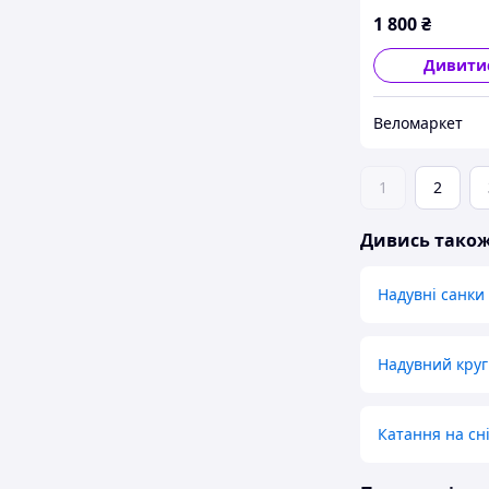
1 800
₴
Дивити
Веломаркет
1
2
Дивись тако
Надувні санки
Надувний круг
Катання на сні