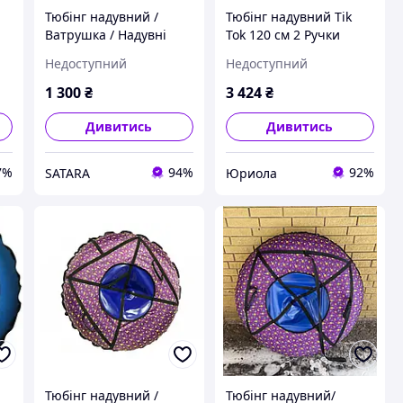
Тюбінг надувний /
Тюбінг надувний Tik
Ватрушка / Надувні
Tok 120 см 2 Ручки
санки ПВХ діаметром
Недоступний
Недоступний
100 см., Полоска
1 300
₴
3 424
₴
Дивитись
Дивитись
7%
94%
92%
SATARA
Юриола
Тюбінг надувний /
Тюбінг надувний/