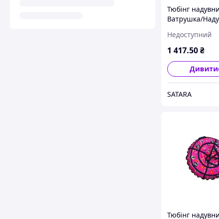
Тюбінг надувн
Ватрушка/Наду
санки ПВХ діа
Недоступний
120 см, Іскри
1 417
.50
₴
Дивити
SATARA
Тюбінг надувн