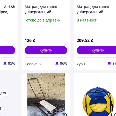
г Airfish
Матрац для санок
Матрац для санок
ірки,
універсальний
універсальний
г (snow
Блакитний
Блакитний.Хіт!.Хит!
Готово до відправки
В наявності
126
₴
209
.52
₴
и
Купити
Купити
95%
96%
9
Goodvelik
2you
дзя
М