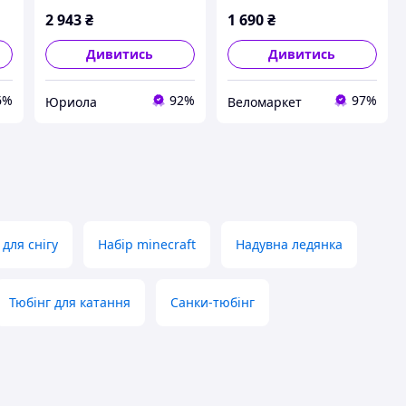
2 943
₴
1 690
₴
Дивитись
Дивитись
6%
92%
97%
Юриола
Веломаркет
 для снігу
Набір minecraft
Надувна ледянка
Тюбінг для катання
Санки-тюбінг