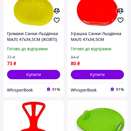
Громаки Санки-Льодянка
Іграшка Санки-Льодянка
МАЛІ 47х34,5СМ (ЖОВТІ)
МАЛІ 47х34,5СМ
іграшка D8
(ЧЕРВОНІ) D8
Готово до відправки
Готово до відправки
77
₴
84
₴
73
₴
80
₴
Купити
Купити
91%
91%
WhisperBook
WhisperBook