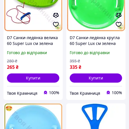
D7 Санки-ледянка велика
D7 Санки-ледянка кругла
60 Super Lux см зелена
60 Super Lux см зелена
для дітей активних
для дітей зручні ручки
Готово до відправки
Готово до відправки
зимових прогулянок
для катання на снігу
кругла пластиков MOD58L
MOD58L
280
₴
355
₴
265
₴
335
₴
Купити
Купити
100%
100%
Твоя Крамниця
Твоя Крамниця