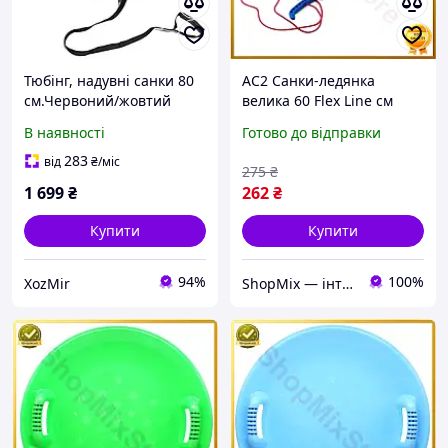
Тюбінг, надувні санки 80
AC2 Санки-ледянка
см.Червоний/жовтий
велика 60 Flex Line см
зелена для дітей
В наявності
Готово до відправки
активних зимових
прогулянок кругла
283
від
₴
/міс
275
₴
пластикови DE
1 699
₴
262
₴
Купити
Купити
94%
100%
ХоzMir
ShopMix — інтернет-магазин сумок та аксесуарів