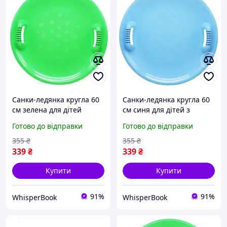
Санки-ледянка кругла 60
Санки-ледянка кругла 60
см зелена для дітей
см синя для дітей з
зручні ручки для катання
ручками для катання на
Готово до відправки
Готово до відправки
на снігу
снігу
355
₴
355
₴
339
₴
339
₴
Купити
Купити
91%
91%
WhisperBook
WhisperBook