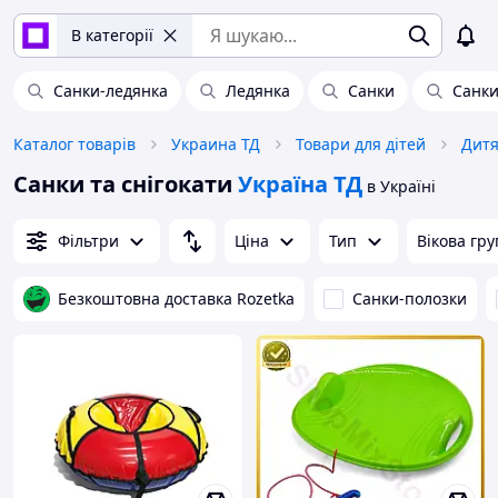
В категорії
Санки-ледянка
Ледянка
Санки
Санки
Каталог товарів
Украина ТД
Товари для дітей
Дитя
Санки та снігокати
Україна ТД
в Україні
Фільтри
Ціна
Тип
Вікова гру
Безкоштовна доставка Rozetka
Санки-полозки