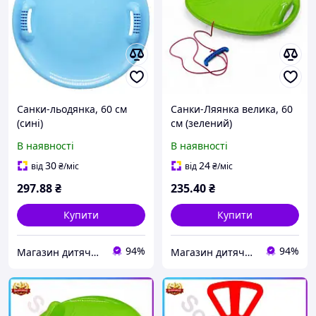
Санки-льодянка, 60 см
Санки-Ляянка велика, 60
(сині)
см (зелений)
В наявності
В наявності
30
24
від
₴
/міс
від
₴
/міс
297
.88
₴
235
.40
₴
Купити
Купити
94%
94%
Магазин дитячого взуття "Shoes4babies"
Магазин дитячого взуття "Shoes4babies"