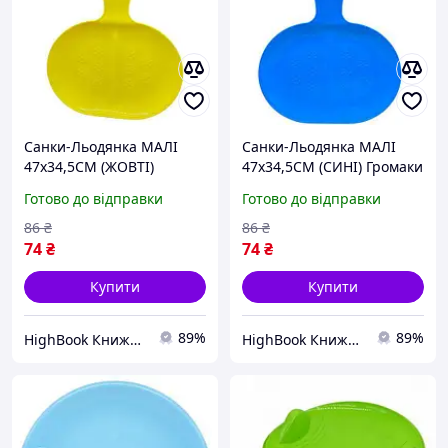
Санки-Льодянка МАЛІ
Санки-Льодянка МАЛІ
47х34,5СМ (ЖОВТІ)
47х34,5СМ (СИНІ) Громаки
Громаки DC
DC
Готово до відправки
Готово до відправки
86
₴
86
₴
74
₴
74
₴
Купити
Купити
89%
89%
HighBook Книжкова крамниця
HighBook Книжкова крамниця