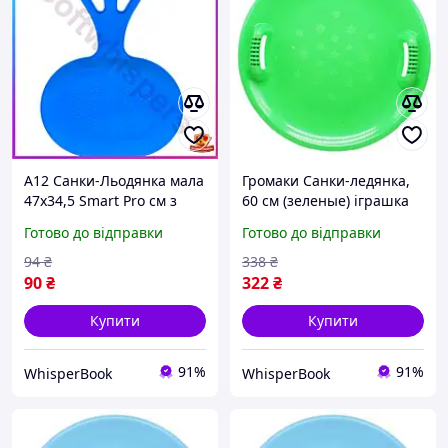
A12 Санки-Льодянка мала
Громаки Санки-ледянка,
47х34,5 Smart Pro см з
60 см (зеленые) іграшка
ручкою синя для дітей
2D
Готово до відправки
Готово до відправки
катання по снігу льодянка
MAX14 R
94
₴
338
₴
90
₴
322
₴
Купити
Купити
91%
91%
WhisperBook
WhisperBook