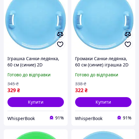
Іграшка Санки-ледянка,
Громаки Санки-ледянка,
60 см (синие) 2D
60 см (синие) іграшка 2D
Готово до відправки
Готово до відправки
345
₴
338
₴
329
₴
322
₴
Купити
Купити
91%
91%
WhisperBook
WhisperBook