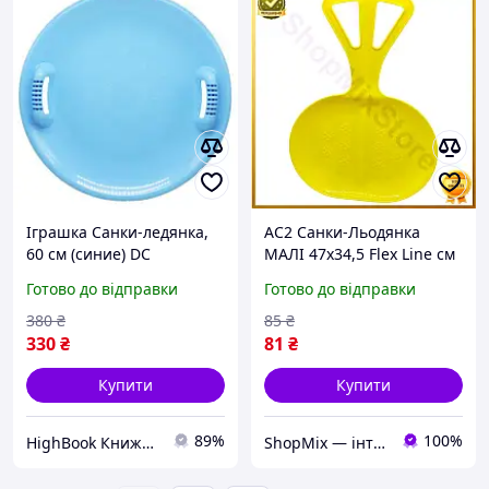
Іграшка Санки-ледянка,
AC2 Санки-Льодянка
60 см (синие) DC
МАЛІ 47х34,5 Flex Line см
ЖОВТІ для дітей з ручкою
Готово до відправки
Готово до відправки
катання по снігу і льоду
MOD58L DE
380
₴
85
₴
330
₴
81
₴
Купити
Купити
89%
100%
HighBook Книжкова крамниця
ShopMix — інтернет-магазин сумок та аксесуарів