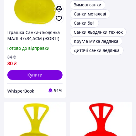
Зимові санки
Санки металеві
Санки 5в1
Санки льодянки технок
Іграшка Санки-Льодянка
МАЛІ 47х34,5СМ (ЖОВТІ)
Кругла м'яка ледянка
D8
Готово до відправки
Дитячі санки ледянка
84
₴
80
₴
Купити
91%
WhisperBook