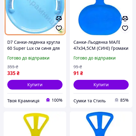
D7 Санки-ледянка кругла
Санки-Льодянка МАЛІ
60 Super Lux см синя для
47х34,5СМ (СИНІ) Громаки
дітей з ручками для
17
Готово до відправки
Готово до відправки
катання на снігу MOD58L
355
₴
95
₴
335
₴
91
₴
Купити
Купити
100%
85%
Твоя Крамниця
Сумки та Стиль