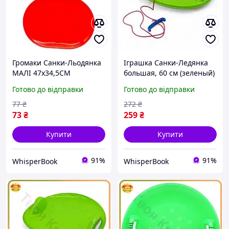
Громаки Санки-Льодянка
Іграшка Санки-Ледянка
МАЛІ 47х34,5СМ
большая, 60 см (зеленый)
(ЧЕРВОНІ) іграшка D8
D8
Готово до відправки
Готово до відправки
77
₴
272
₴
73
₴
259
₴
Купити
Купити
91%
91%
WhisperBook
WhisperBook