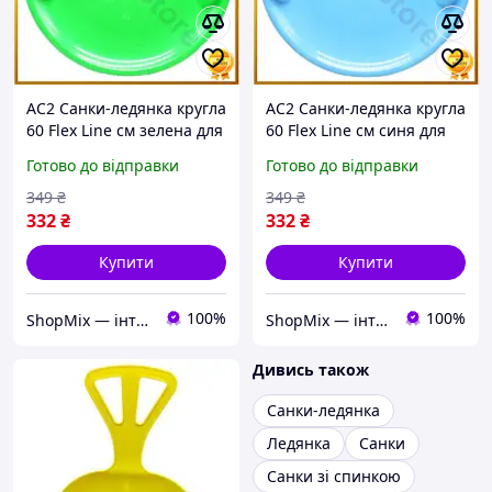
AC2 Санки-ледянка кругла
AC2 Санки-ледянка кругла
60 Flex Line см зелена для
60 Flex Line см синя для
дітей зручні ручки для
дітей з ручками для
Готово до відправки
Готово до відправки
катання на снігу MOD58L
катання на снігу MOD58L
DE
DE
349
₴
349
₴
332
₴
332
₴
Купити
Купити
100%
100%
ShopMix — інтернет-магазин сумок та аксесуарів
ShopMix — інтернет-магазин сумок та аксесуарів
Дивись також
Санки-ледянка
Ледянка
Санки
Санки зі спинкою