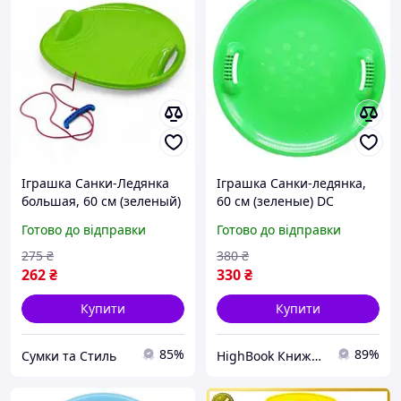
Іграшка Санки-Ледянка
Іграшка Санки-ледянка,
большая, 60 см (зеленый)
60 см (зеленые) DC
17
Готово до відправки
Готово до відправки
275
₴
380
₴
262
₴
330
₴
Купити
Купити
85%
89%
Сумки та Стиль
HighBook Книжкова крамниця