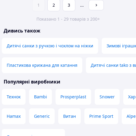
1
2
3
...
Показано 1 - 29 товарів з 200+
Дивись також
Дитячі санки з ручкою і чохлом на ніжки
Зимові іграш
Пластикова крижана для катання
Дитячі санки tako з
Популярні виробники
Технок
Bambi
Prosperplast
Snower
Хар
Hamax
Generic
Витан
Prime Sport
Alp