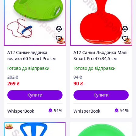
A12 Санки-ледянка
A12 Санки Льодянка Малі
велика 60 Smart Pro см
Smart Pro 47х34,5 см
зелена кругла пластикова
Червоні для дітей
Готово до відправки
Готово до відправки
ледянка для зимових
катання по снігу льодянка
прогулянок катанн MAX14
для зимових ро MAX14 R
282
₴
94
₴
R
269
₴
90
₴
Купити
Купити
91%
91%
WhisperBook
WhisperBook