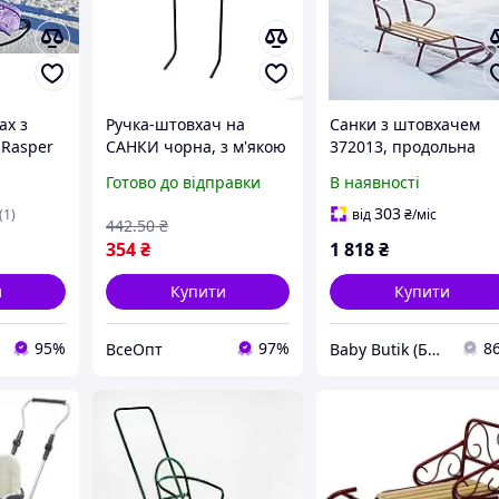
ах з
Ручка-штовхач на
Санки з штовхачем
 Rasper
САНКИ чорна, з м'якою
372013, продольна
одель
накладкою, для саней
планка
Готово до відправки
В наявності
різних моделей, зручна
тами
та міцна
303
(1)
від
₴
/міс
442
.50
₴
354
₴
1 818
₴
и
Купити
Купити
95%
97%
8
ВсеОпт
Baby Butik (Бебі Бутік)