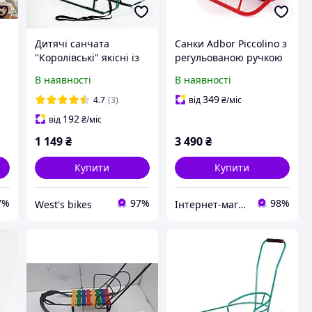
Дитячі санчата
Санки Adbor Piccolino з
"Королівські" якісні із
регульованою ручкою
переставною ручкою-
(червоний)
В наявності
В наявності
штовхачем Зелені
349
4.7
(3)
від
₴
/міс
192
від
₴
/міс
1 149
₴
3 490
₴
Купити
Купити
7%
97%
98%
West's bikes
Інтернет-магазин elfik.in.ua