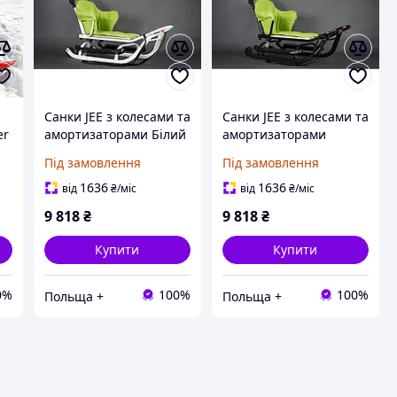
Санки JEE з колесами та
Санки JEE з колесами та
er
амортизаторами Білий
амортизаторами
каркас
Чорний каркас
Під замовлення
Під замовлення
1636
1636
від
₴
/міс
від
₴
/міс
9 818
₴
9 818
₴
Купити
Купити
0%
100%
100%
Польща +
Польща +