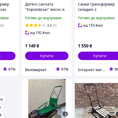
ормер
Дитячі санчата
Санки трансформер
есах
"Королівські" якісні із
складані з
 з
переставною ручкою-
батьківською ручкою
равки
Готово до відправки
Готово до відправки
ачем
штовхачем Зелені
155
(4)
3.3
(7)
від
₴
/міс
192
від
₴
/міс
1 149
₴
1 550
₴
и
Купити
Купити
97%
97%
9
Веломаркет
Інтернет-магазин elfik.in.ua
ні
ю
й