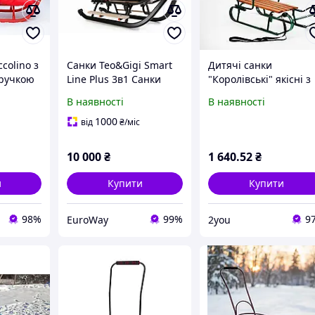
colino з
Санки Teo&Gigi Smart
Дитячі санки
 ручкою
Line Plus 3в1 Санки
"Королівські" якісні з
вертом
дитячі Санки з ручкою
переставною ручкою
В наявності
В наявності
Санки зі спинкою
штовхачем
Дитячі зимові санки
Зелені.Хіт!.Хіт!
1000
від
₴
/міс
10 000
₴
1 640
.52
₴
и
Купити
Купити
98%
99%
9
EuroWay
2you