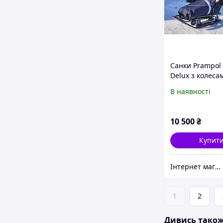
Санки Prampol
Delux з колесам
(Польща)!
В наявності
10 500
₴
Купит
Інтернет магазин "Vip-Sad"
1
2
Дивись тако