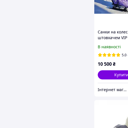
Санки на колес
штовхачем VIP
Delux - люкс-м
В наявності
7в1 з хутром і
зручними муф
5.0
10 500
₴
Купит
Інтернет магазин "Vip-Sad"