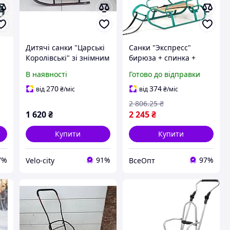
Дитячі санки "Царські
Санки "Экспресс"
Королівські" зі знімним
бирюза + спинка +
-
штовхачем
ручка, для дітей до 100
В наявності
Готово до відправки
кг, каркас металевий,
сидіння з дерева, колір
270
374
від
₴
/міс
від
₴
/міс
бірюзовий
2 806
.25
₴
1 620
₴
2 245
₴
Купити
Купити
7%
91%
97%
Velo-city
ВсеОпт