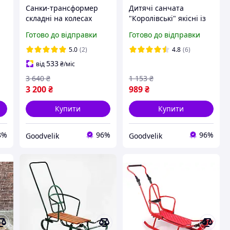
Санки-трансформер
Дитячі санчата
складні на колесах
"Королівські" якісні із
дитячі Патріот, з
переставною ручкою-
Готово до відправки
Готово до відправки
ручкою-штовхачем
штовхачем Зелені
бордові LUX
5.0
(2)
4.8
(6)
533
від
₴
/міс
3 640
₴
1 153
₴
3 200
₴
989
₴
Купити
Купити
8%
96%
96%
Goodvelik
Goodvelik