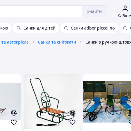
Знайти
Кабіне
чкою
Санки для дітей
Санки adbor piccolino
та автокрісла
Санки та снігокати
Санки з ручкою-штов