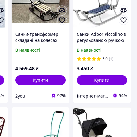
Санки-трансформер
Санки Adbor Piccolino з
складані на колесах
регульованою ручкою
дитячі Патріот, з
В наявності
В наявності
ручкою-штовхачем
бордові LUX.Хіт!.Хіт!
5.0
(1)
4 569
.48
₴
3 450
₴
Купити
Купити
6%
97%
94%
2you
Інтернет-магазин ESKIMO