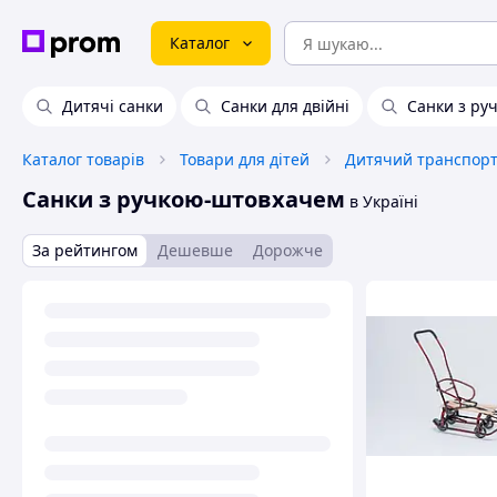
Каталог
Дитячі санки
Санки для двійні
Санки з ру
Каталог товарів
Товари для дітей
Дитячий транспорт 
Санки з ручкою-штовхачем
в Україні
За рейтингом
Дешевше
Дорожче