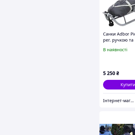
Санки Adbor Pic
рег. ручкою та
Конвертом
В наявності
5 250
₴
Купит
Інтернет-магазин ESKIMO