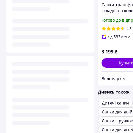
Санки-трансф
складні на кол
дитячі Патріот,
Готово до відп
ручкою-штовх
бордові LUX
4.8
533
від
₴
/міс
3 199
₴
Купит
Веломаркет
Дивись також
Дитячі санки
Санки для двій
Санки з ручко
Санки для діте