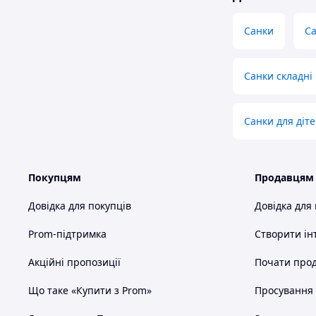
Санки
Са
Санки складні
Санки для діте
Покупцям
Продавцям
Довідка для покупців
Довідка для
Prom-підтримка
Створити ін
Акційні пропозиції
Почати прод
Що таке «Купити з Prom»
Просування в