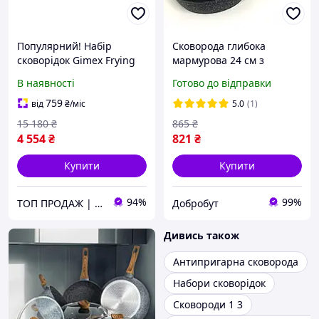
Популярний! Набір
Сковорода глибока
сковорідок Gimex Frying
мармурова 24 см з
Pan Set 3 предмети Black
кришкою A-Plus 3009
В наявності
Готово до відправки
(6979264) Найкраща
якість тільки на
759
від
₴
/міс
5.0
(1)
Nukleon.com.ua
15 180
₴
865
₴
4 554
₴
821
₴
Купити
Купити
94%
99%
ТОП ПРОДАЖ | Інтернет-супермаркет «NUKLEON»
Добробут
Дивись також
Антипригарна сковорода
Набори сковорідок
Сковороди 1 3