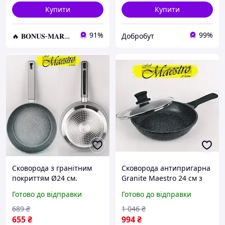
Купити
Купити
91%
99%
🔥 𝐁𝐎𝐍𝐔𝐒-𝐌𝐀𝐑𝐊𝐄𝐓 🔥 – Трендові товари по найкращім цінам
Добробут
Сковорода з гранітним
Сковорода антипригарна
покриттям Ø24 см.
Granite Maestro 24 см з
Maestro MR-1201-24
кришкою MR-1225-24
Готово до відправки
Готово до відправки
689
₴
1 046
₴
655
₴
994
₴