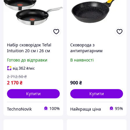
Набір сковорідок Tefal
Сковорода з
Intuition 20 см і 26 см
антипригарним
якісний антипригарний
покриттям Біол Induction
Готово до відправки
В наявності
посуд
24 см (24074I)
362
від
₴
/міс
2 712
.50
₴
2 170
₴
900
₴
Купити
Купити
100%
95%
TechnoNovik
Найкраща ціна