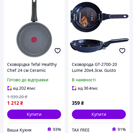
Сковорідка Tefal Healthy
Сковорода GT-2700-20
Chef 24 см Ceramic
Lume 20x4.3см. Gusto
(G1500472), з керамічним
Готово до відправки
В наявності
антипригарним
покриттям
202
36
від
₴
/міс
від
₴
/міс
1 939
.20
₴
1 212
₴
359
₴
Купити
Купити
93%
91%
Ваша Кухня
TAX FREE