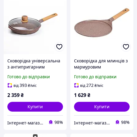
Сковорідка універсальна
Сковорідка для млинців з
з антипригарним
мармуровим
покриттям, 28 см кавовий
антипригарним
Готово до відправки
Готово до відправки
MGC
покриттям 28 см, кавовий
MGC
393
272
від
₴
/міс
від
₴
/міс
2 359
₴
1 629
₴
Купити
Купити
98%
98%
Інтернет-магазин Господиня
Інтернет-магазин Господиня