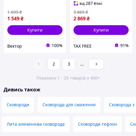
287
від
₴
/міс
1 699
₴
3 869
₴
1 549
₴
2 869
₴
Купити
Купити
100%
91%
Вектор
TAX FREE
1
2
3
...
Показано 1 - 29 товарів з 400+
Дивись також
Сковороди
Сковорода для смаження
Сковорода з
Лита алюмінієва сковорода
Сковороди тефлон
Ск