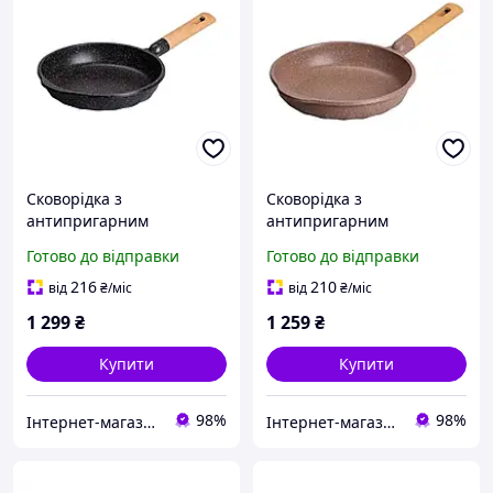
Сковорідка з
Сковорідка з
антипригарним
антипригарним
покриттям 24 см, чорний
покриттям 24 см, кавовий
Готово до відправки
Готово до відправки
MGC HP-4-418B
MGC
216
210
від
₴
/міс
від
₴
/міс
1 299
₴
1 259
₴
Купити
Купити
98%
98%
Інтернет-магазин Господиня
Інтернет-магазин Господиня