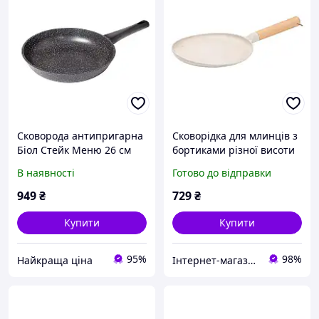
Сковорода антипригарна
Сковорідка для млинців з
Біол Стейк Меню 26 см
бортиками різної висоти
26074P алюмінієва
23,5 см, бежевий
В наявності
Готово до відправки
універсальна
HP39579W
949
₴
729
₴
Купити
Купити
95%
98%
Найкраща ціна
Інтернет-магазин Господиня