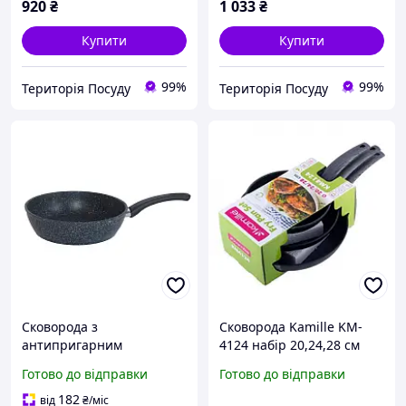
920
₴
1 033
₴
Купити
Купити
99%
99%
Територія Посуду
Територія Посуду
Сковорода з
Сковорода Kamille KM-
антипригарним
4124 набір 20,24,28 см
покриттям Біол Black
Готово до відправки
Готово до відправки
Stone 28 см (28078P)
182
від
₴
/міс