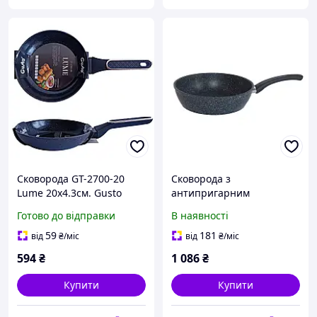
Сковорода GT-2700-20
Сковорода з
Lume 20x4.3см. Gusto
антипригарним
покриттям Біол Black
Готово до відправки
В наявності
Stone 28 см (28078P)
59
181
від
₴
/міс
від
₴
/міс
594
₴
1 086
₴
Купити
Купити