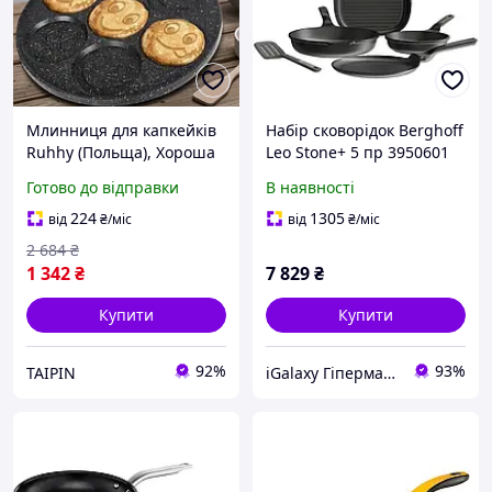
Млинниця для капкейків
Набір сковорідок Berghoff
Ruhhy (Польща), Хороша
Leo Stone+ 5 пр 3950601
сковорода для млинців,
Готово до відправки
В наявності
Найкраща млинниця для
дому, Млинниця
224
1305
від
₴
/міс
від
₴
/міс
сковорідка, FBK
2 684
₴
1 342
₴
7 829
₴
Купити
Купити
92%
93%
TAIPIN
iGalaxy Гіпермаркет подарунків