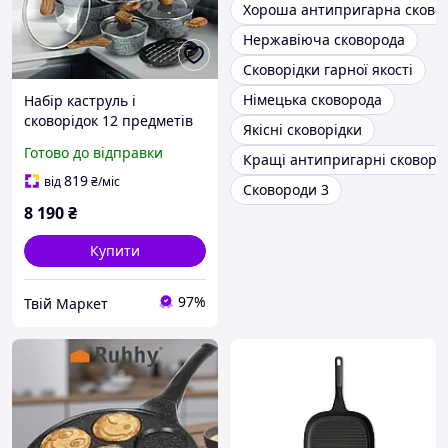
Хороша антипригарна сково
Нержавіюча сковорода
Сковорідки гарної якості
Німецька сковорода
Набір каструль і
сковорідок 12 предметів
Якісні сковорідки
Kamille найкращий посуд
Готово до відправки
Кращі антипригарні сковорі
для індукційної плити POL
819
від
₴
/міс
Сковороди 3
8 190
₴
Купити
97%
Твій Маркет