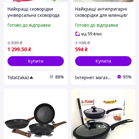
Найкращі сковорідки
Найкращі антипригарні
універсальна сковорода
сковорідки для млинців/
для смаження продуктів
оладів Сковорода-
Готово до відправки
Готово до відправки
із посиленим покриттям
оладниця Сковорода для
для дому та професійної
сніданку на 4 порції
59
від
₴
/міс
кухні
2 599
₴
1 188
₴
1 299
.50
₴
594
₴
Купити
Купити
88%
95%
TotalZakaz🔥
Інтернет магазин «Smart Life»