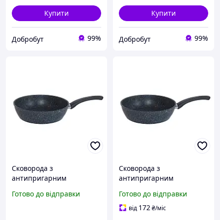
Купити
Купити
99%
99%
Добробут
Добробут
Сковорода з
Сковорода з
антипригарним
антипригарним
покриттям Біол Black
покриттям Біол Black
Готово до відправки
Готово до відправки
Stone 24 см (24078P)
Stone 26 см (26078P)
172
від
₴
/міс