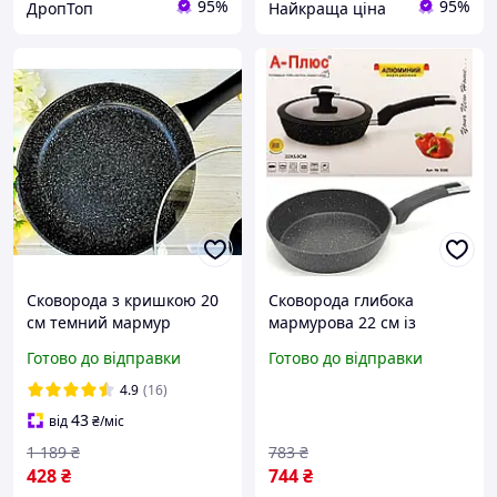
95%
95%
ДропТоп
Найкраща ціна
Сковорода з кришкою 20
Сковорода глибока
см темний мармур
мармурова 22 см із
UNIQUE UN 5162 |
кришкою A-Plus 3006
Готово до відправки
Готово до відправки
Антипригарна сковорода
| Мармурова сковорода
4.9
(16)
43
від
₴
/міс
1 189
₴
783
₴
428
₴
744
₴