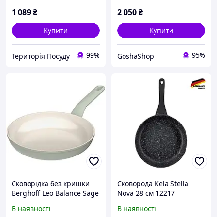
1 089
₴
2 050
₴
Купити
Купити
99%
95%
Територія Посуду
GoshaShop
Сковорідка без кришки
Сковорода Kela Stella
Berghoff Leo Balance Sage
Nova 28 см 12217
30 см 3950446
В наявності
В наявності