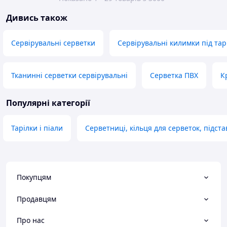
Дивись також
Сервірувальні серветки
Сервірувальні килимки під тар
Тканинні серветки сервірувальні
Серветка ПВХ
К
Популярні категорії
Тарілки і піали
Серветниці, кільця для серветок, підст
Покупцям
Продавцям
Про нас