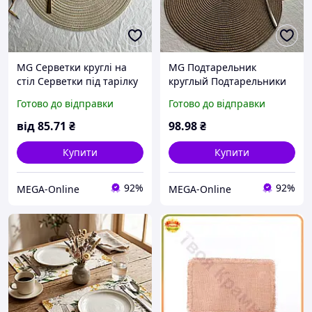
MG Серветки круглі на
MG Подтарельник
стіл Серветки під тарілку
круглый Подтарельники
Під серветки
на стіл Серветки
Готово до відправки
Готово до відправки
сервіровочні Серветки на
серветки під тарілки
святковий стіл
від
85
.71
₴
98
.98
₴
Купити
Купити
92%
92%
MEGA-Online
MEGA-Online