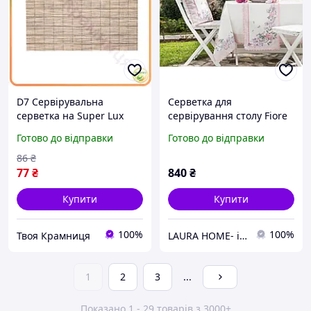
D7 Сервірувальна
Серветка для
серветка на Super Lux
сервірування столу Fiore
стіл 45х30 см Прямокутна
40х90 см. / Сервірувальна
Готово до відправки
Готово до відправки
Зелена для захисту
серветка під тарілки
поверхні столу та
столова тканинна з
86
₴
MOD58L
принтом
77
₴
840
₴
Купити
Купити
100%
100%
Твоя Крамниця
LAURA HOME- інтернет магазин домашнього текстилю
1
2
3
...
Показано 1 - 29 товарів з 3000+