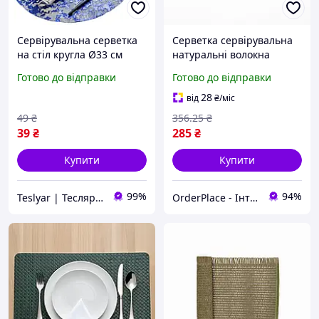
Сервірувальна серветка
Серветка сервірувальна
на стіл кругла Ø33 см
натуральні волокна
плейсмат під тарілку синя
прямокутна під тарілки
Готово до відправки
Готово до відправки
для столу підстилка
декоративна
28
від
₴
/міс
сервірування Зелена
49
₴
356
.25
₴
39
₴
285
₴
Купити
Купити
99%
94%
Teslyar | Тесляр | Все для дому | Подарунки | Гурт
OrderPlace - Інтернет-магазин товарів для дому