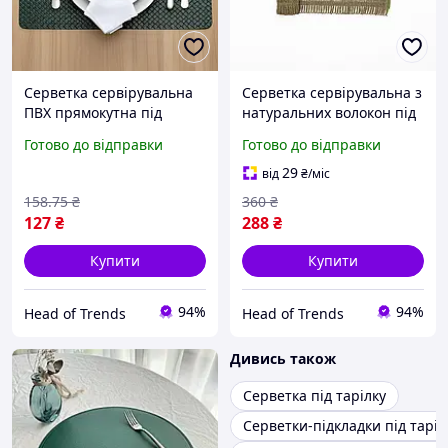
Серветка сервірувальна
Серветка сервірувальна з
ПВХ прямокутна під
натуральних волокон під
тарілки серветки для
тарілки підстилка на стіл
Готово до відправки
Готово до відправки
столу підстилки на стіл
серветки для
сервірування столу
сервірування столу
29
від
₴
/міс
серветки Зелена
підстилки Зелена
158
.75
₴
360
₴
127
₴
288
₴
Купити
Купити
94%
94%
Head of Trends
Head of Trends
Дивись також
Серветка під тарілку
Серветки-підкладки під таріл