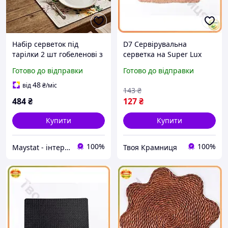
Набір серветок під
D7 Сервірувальна
тарілки 2 шт гобеленові з
серветка на Super Lux
квітковим принтом |
стіл 45х30 см бежева під
Готово до відправки
Готово до відправки
сервірувальні серветки
тарілки для обідів та
на стіл
святкових вечер MOD58L
48
від
₴
/міс
143
₴
484
₴
127
₴
Купити
Купити
100%
100%
Maystat - інтернет магазин столового текстилю
Твоя Крамниця