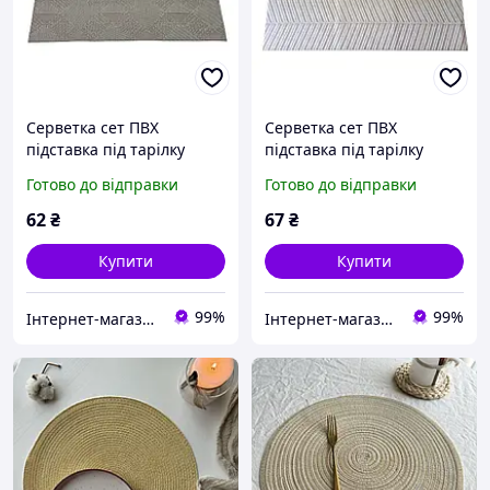
Серветка сет ПВХ
Серветка сет ПВХ
підставка під тарілку
підставка під тарілку
підкладка Килимок для
підкладка Килимок для
Готово до відправки
Готово до відправки
сервірування для столу
сервірування для столу
30*45 cm
30*45 cm
62
₴
67
₴
Купити
Купити
99%
99%
Інтернет-магазин "Вилка"
Інтернет-магазин "Вилка"