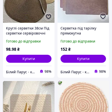
Круглі серветки 38см Під
Серветка під тарілку
серветки сервіровочні
прямокутна
Серветки на святковий
Підтарельники на стіл
Готово до відправки
Готово до відправки
стіл Серветка під тарілку
Коричневые салфетки на
для прикрас
стол Підтарник для
98
.98
₴
152
₴
сервірування
Купити
Купити
98%
98%
Білий Парус - комплексне обслуговування в сегменті HoReCa та B2B
Білий Парус - комплексне обслуговування в сегменті HoReCa та B2B