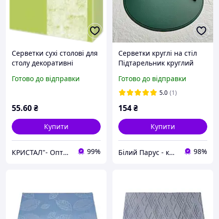
Серветки сухі столові для
Серветки круглі на стіл
столу декоративні
Підтарельник круглий
тришарові Harmony
Підставки під тарілку
Готово до відправки
Готово до відправки
розмір 33×33 см колір
Серветки тканинні
лайм із целюлози
сервірувальні
5.0
(1)
55
.60
₴
154
₴
Купити
Купити
99%
98%
КРИСТАЛ"- Оптова та розрібна торгівля одноразовим посудом,товарами санітарно-побутового призначення
Білий Парус - комплексне обслуговування в сегменті HoReCa та B2B