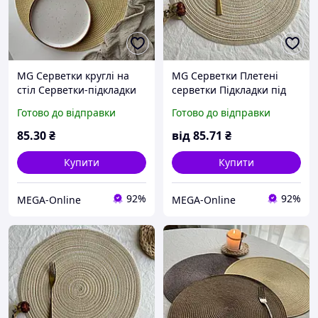
MG Серветки круглі на
MG Серветки Плетені
стіл Серветки-підкладки
серветки Підкладки під
під тарілки Серветки під
тарілки Серветки на
Готово до відправки
Готово до відправки
тарілки та прилади
святковий стіл
85
.30
₴
від
85
.71
₴
Купити
Купити
92%
92%
MEGA-Online
MEGA-Online