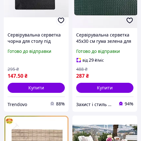
Сервірувальна серветка
Сервірувальна серветка
чорна для столу під
45x30 см гума зелена для
тарілки та прилади
обіднього столу захисту
Готово до відправки
Готово до відправки
захист поверхні стильний
від подряпин і плям
дизайн
29
від
₴
/міс
295
₴
488
₴
147
.50
₴
287
₴
Купити
Купити
88%
94%
Trendovo
Захист і стиль — в одному магазині