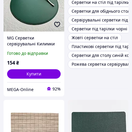
Серветки на стіл під тарілки
Серветки для обіднього столу
Сервірувальні серветки під т
Серветки під тарілки чорні
Жовті серветки на стіл
MG Серветки
сервірувальні Килимки
Пластикові серветки під тарі
під тарілку Під серветки
Готово до відправки
Серветки для столу синій кол
сервірувальні Серветки
на святковий стіл
154
₴
Рожева серветка сервірувальн
Купити
92%
MEGA-Online