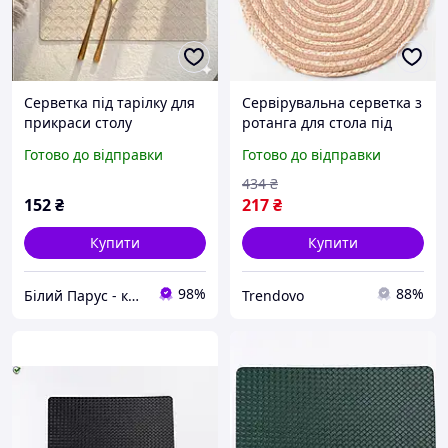
Серветка під тарілку для
Сервірувальна серветка з
прикраси столу
ротанга для стола під
Підтарельники на стіл Під
тарілки та приладдя
Готово до відправки
Готово до відправки
серветки сервіровочні
бежевий стильний декор
Підтарник бежевий
434
₴
152
₴
217
₴
Купити
Купити
98%
88%
Білий Парус - комплексне обслуговування в сегменті HoReCa та B2B
Trendovo