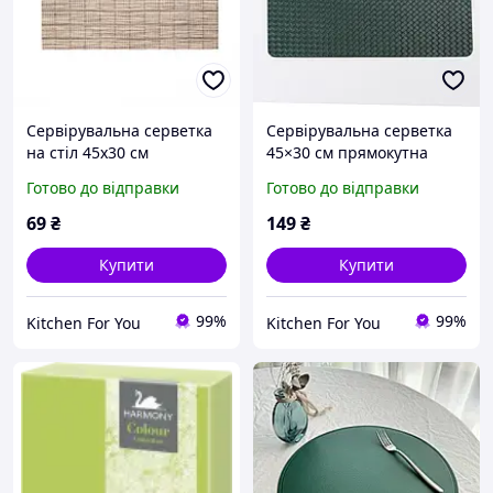
Сервірувальна серветка
Сервірувальна серветка
на стіл 45х30 см
45×30 см прямокутна
прямокутна ПВХ Зелена
гумова Зелена
Готово до відправки
Готово до відправки
термостійка, Серветка під
термостійка, Серветка під
тарілки для кухні
тарілки на стіл
69
₴
149
₴
Купити
Купити
99%
99%
Kitchen For You
Kitchen For You