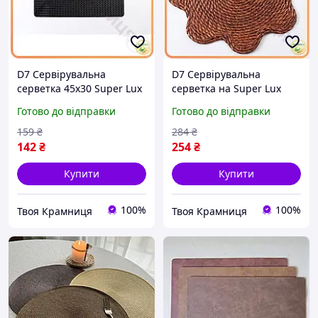
D7 Сервірувальна
D7 Сервірувальна
серветка 45х30 Super Lux
серветка на Super Lux
см чорна прямокутна під
стіл 38 см коричнева ПВХ
Готово до відправки
Готово до відправки
тарілки для столу стильна
під тарілки та столові
серветка MOD58L
прибори для до MOD58L
159
₴
284
₴
142
₴
254
₴
Купити
Купити
100%
100%
Твоя Крамниця
Твоя Крамниця