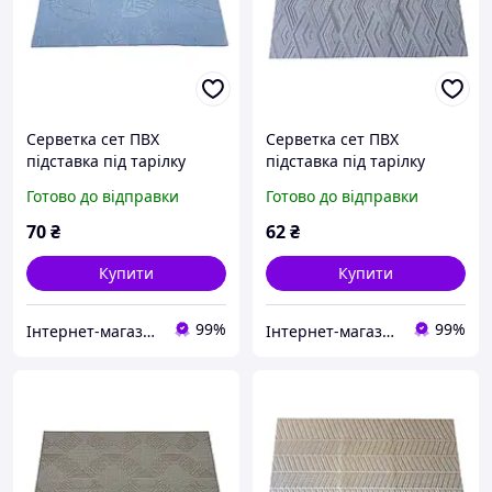
Серветка сет ПВХ
Серветка сет ПВХ
підставка під тарілку
підставка під тарілку
підкладка Килимок для
підкладка
Готово до відправки
Готово до відправки
сервірування для столу
Сервірувальний килимок
30*45 cm
для столу 30*45 cm
70
₴
62
₴
Купити
Купити
99%
99%
Інтернет-магазин "Вилка"
Інтернет-магазин "Вилка"