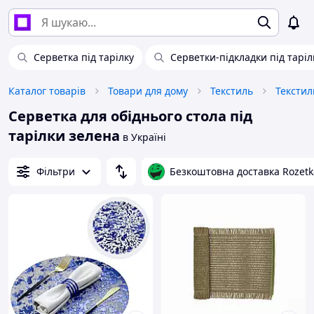
Серветка під тарілку
Серветки-підкладки під таріл
Каталог товарів
Товари для дому
Текстиль
Текстил
Серветка для обіднього стола під
тарілки зелена
в Україні
Фільтри
Безкоштовна доставка Rozetk