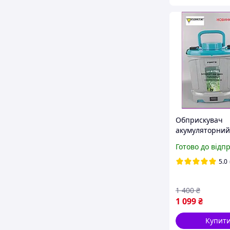
Обприскувач
акумуляторний
PRO Forte 8 л
Готово до відп
універсальний
обприскувач
5.0
1 400
₴
1 099
₴
Купит