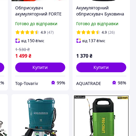
ч
Обприскувач
Акумуляторний
акумуляторний FORTE
обприскувач Буковина
K.F new - 16л
CL-16A для дачі
Готово до відправки
Готово до відправки
у
4.9
(47)
4.9
(26)
150
137
від
₴
/міс
від
₴
/міс
1 530
₴
1 499
₴
1 370
₴
Купити
Купити
2%
99%
98%
Top-Tovariv
AQUATRADE