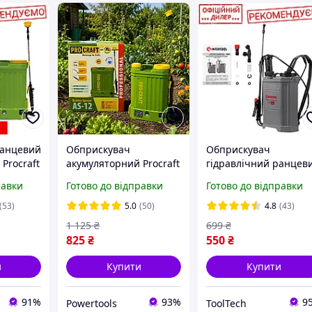
ранцевий
Обприскувач
Обприскувач
Procraft
акумуляторний Procraft
гідравлічний ранцев
8 А·год,
AS-12 , Акумуляторний
INTERTOOL TSH FT-90
равки
Готово до відправки
Готово до відправки
обприскувач садовий
(16 л) Ручний садови
12 В 8 А-
обприскувач
(53)
5.0
(50)
4.8
(43)
год,Електричний
1 125
₴
699
₴
обприскувач 12 л
825
₴
550
₴
и
Купити
Купити
91%
93%
9
Powertools
ToolTech