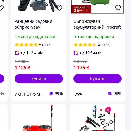
Ранцевий садовий
Обприскувач
обприскувач
акумуляторний Procraft
електричний
AS2-8 Бак 8 л
Готово до відправки
Готово до відправки
акумуляторний
Телескопічна трубка
Буковина CL-12A для
АКБ 12 В 2 Ач ЗП
5.0
(16)
4.7
(26)
городу, саду, теплиці
112
196
від
₴
/міс
від
₴
/міс
1 400
₴
1 305
₴
1 125
₴
1 175
₴
Купити
Купити
0%
99%
98%
УКРІНСТРУМЕНТ
KWAT