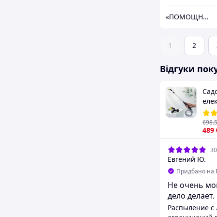
«ПОМОЩНИК»
1
2
Відгуки пок
Сад
еле
+ 2 
USB
698
.
Аку
489
обп
обп
30
Евгений Ю.
Придбано на 
Не очень мо
дело делает.
Распыление с 