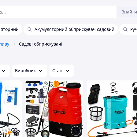
Знайти
ляторний
Акумуляторний обприскувач садовий
Ру
ливу
Садові обприскувачі
Виробник
Стан