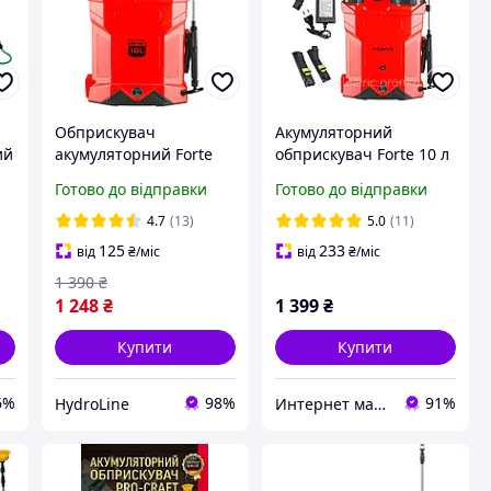
Обприскувач
Акумуляторний
ий
акумуляторний Forte
обприскувач Forte 10 л
KF-10
| 12V, телескопічна
Готово до відправки
Готово до відправки
штанга, ранцевий, для
саду та городу
4.7
(13)
5.0
(11)
125
233
від
₴
/міс
від
₴
/міс
1 390
₴
1 248
₴
1 399
₴
Купити
Купити
6%
98%
91%
HydroLine
Интернет магазин Улов рыбака