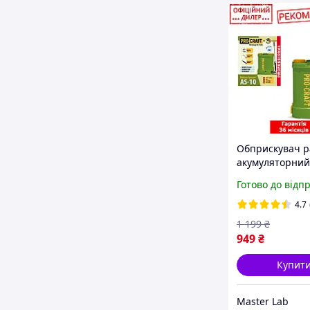
Обприскувач 
акумуляторний 
PAK AS10 (12 В, 
Готово до відп
10 л) Садовий
обприскувач
4.7
1 199
₴
949
₴
Купит
Master Lab