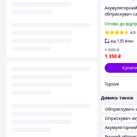
Акумуляторни
обприскувач с
12 л для дерев,
Готово до відп
виноградників 
городу, Ранцев
4.9
обприскувач F
135
від
₴
/міс
1 500
₴
1 350
₴
Купит
Topove
Дивись також
Ручний обприс