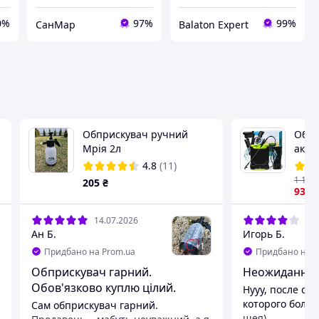
0%
97%
99%
СанМар
Balaton Expert
Обприскувач ручний
Обпр
Мрія 2л
акум
REAL
4.8
(11)
опри
1 137
205
₴
акум
937
14.07.2026
30.
Ан Б.
Игорь Б.
+
1
Придбано на Prom.ua
Придбано на P
Обприскувач гарний.
Неожиданно 
Обов'язково куплю цілий.
Нууу, после со
которого болел
Сам обприскувач гарний.
шея)....