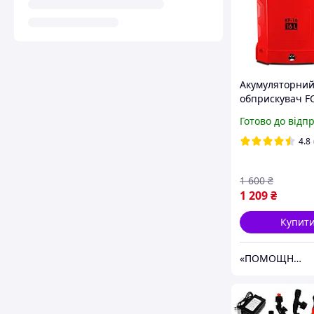
Акумуляторни
обприскувач F
16
Готово до відп
4.8
1 600
₴
1 209
₴
Купит
«ПОМОЩНИК»