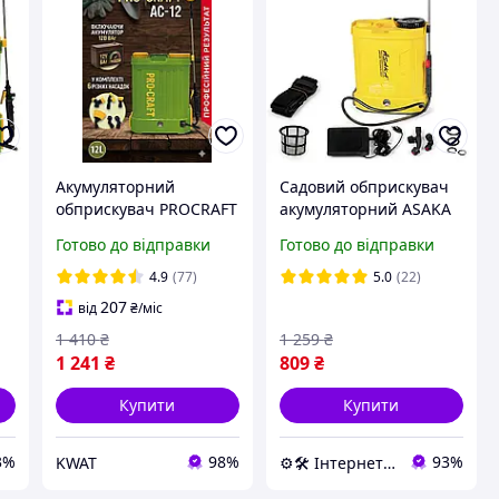
Акумуляторний
Садовий обприскувач
обприскувач PROCRAFT
акумуляторний ASAKA
AS-12 2026, бак 12 л,
12 л оприскувач для
Готово до відправки
Готово до відправки
акумулятор 12В 8Аг,
виноградників
зарядний пристрій
оприскувач для саду
4.9
(77)
5.0
(22)
207
від
₴
/міс
1 410
₴
1 259
₴
1 241
₴
809
₴
Купити
Купити
3%
98%
93%
KWAT
⚙️🛠 Інтернет-магазин ALORA