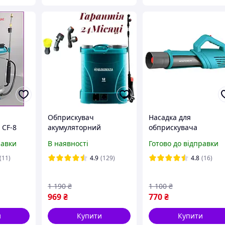
Обприскувач
Насадка для
 CF-8
акумуляторний
обприскувача
2024року Буковина 12л
акумуляторного
равки
В наявності
Готово до відправки
 садовий
Україна гарантія 24
Grunhelm CF-107E
міс.
(турбонасадка)
(11)
4.9
(129)
4.8
(16)
1 190
₴
1 100
₴
969
₴
770
₴
и
Купити
Купити