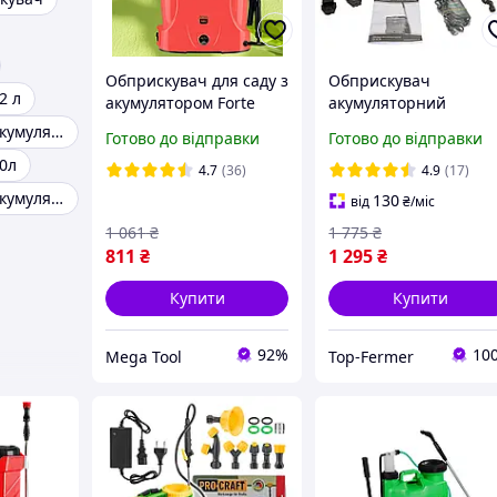
Обприскувач для саду з
Обприскувач
2 л
акумулятором Forte
акумуляторний
Обприскувачі
садовий NOWA OP
Обприскувач акумуляторний 16 л
Готово до відправки
Готово до відправки
акумуляторні 8 А·год
1810k 10 л ранцевий
0л
Розпилювач для дерев
для саду та городу з
4.7
(36)
4.9
(17)
12 л
телескопічною
Обприскувач акумуляторний з літієвою батареєю
130
від
₴
/міс
штангою
1 061
₴
1 775
₴
811
₴
1 295
₴
Купити
Купити
92%
10
Mega Tool
Top-Fermer