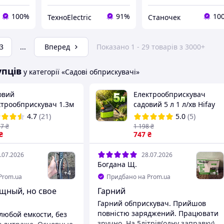
100%
91%
10
ТехноElectric
Станочек
3
...
Вперед
Показано 1 - 29 товарів з 3000+
упців
у категорії «Садові обприскувачі»
овий
Електрообприскувач
ктрообприскувач 1.3м
садовий 5 л 1 л/хв Hifay
насадки, 2400 мАг, з
розпилювач для дачі
4.7
(21)
5.0
(5)
, Чорний /
садовий обприскувач на
57
₴
1 198
₴
муляторний
₴
плече акумуляторний
747
₴
рискувач / Ручний
рискувач
.07.2026
28.07.2026
Богдана Щ.
+
4
+
1
Prom.ua
Придбано на Prom.ua
щный, но свое
Гарний
Гарний обприскувач. Прийшов
повністю заряджений. Працювати
любой емкости, без
зручно. На 5літрів(одну заправку)