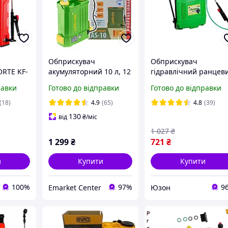
й
Обприскувач
Обприскувач
ORTE KF-
акумуляторний 10 л, 12
гідравлічний ранцев
В, 8 А/год Procraft AS-10
"Леміра" ОГ-101, 12л
равки
Готово до відправки
Готово до відправки
(18)
4.9
(65)
4.8
(39)
130
від
₴
/міс
1 027
₴
1 299
₴
721
₴
и
Купити
Купити
100%
97%
9
Emarket Center
Юзон