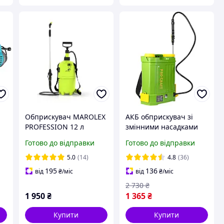
Обприскувач MAROLEX
АКБ обприскувач зі
PROFESSION 12 л
змінними насадками
(Польща)
Procraft AS10, Садовий
Готово до відправки
Готово до відправки
обприскувач на 10 л,
Електричний
5.0
(14)
4.8
(36)
розпилювач для
195
136
від
₴
/міс
від
₴
/міс
рослин
2 730
₴
1 950
₴
1 365
₴
Купити
Купити