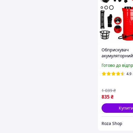
Обприскувач
акумуляторний
16 л 12V-8Ah
Готово до відп
оприскувач для
оприскувач дл
4.9
пестицидів
1 039
₴
835
₴
Купит
Roza Shop