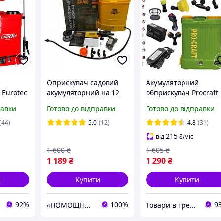
Оприскувач садовий
Акумуляторний
 Eurotec
акумуляторний на 12
обприскувач Procraft
літрів СИЛА ES-12L
AS-10
равки
Готово до відправки
Готово до відправки
 саду
я
(44)
5.0
(12)
4.8
(31)
215
від
₴
/міс
1 600
₴
1 605
₴
1 189
₴
1 290
₴
и
Купити
Купити
92%
100%
9
«ПОМОЩНИК»
Товари в тренді