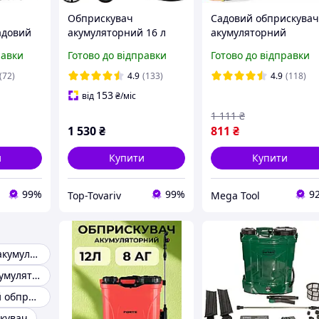
й
Обприскувач
Садовий обприскува
адовий
акумуляторний 16 л
акумуляторний
FORTE CL-16A Садові
MAGNUM 0358 12 л
равки
Готово до відправки
Готово до відправки
та
оприскувачі для дерев,
оприскувач для квітів
ий
городу, саду і
оприскувач для город
(72)
4.9
(133)
4.9
(118)
ORTE
виноградник
153
від
₴
/міс
1 111
₴
1 530
₴
811
₴
и
Купити
Купити
99%
99%
9
Top-Tovariv
Mega Tool
Обприскувачі акумуляторные
Оприскувач акумуляторний
Акумуляторний обприскувач садовий
кувач