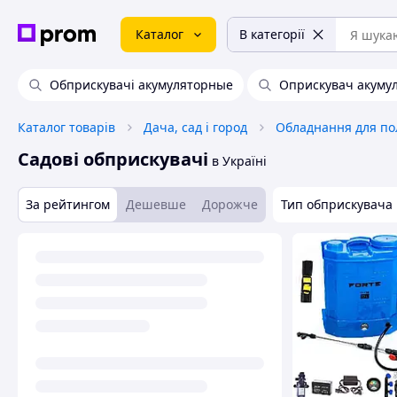
Каталог
В категорії
Обприскувачі акумуляторные
Оприскувач акуму
Каталог товарів
Дача, сад і город
Обладнання для по
Садові обприскувачі
в Україні
За рейтингом
Дешевше
Дорожче
Тип обприскувача