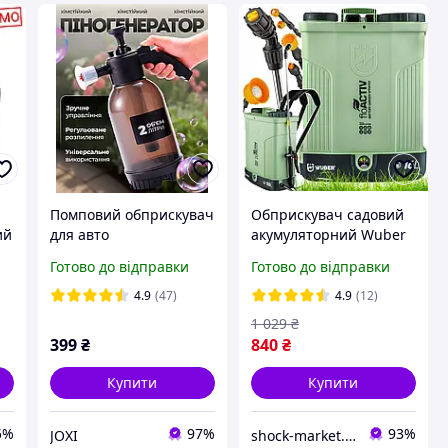
Помповий обприскувач
Обприскувач садовий
ий
для авто
акумуляторний Wuber
17
16 л ранцевий
Готово до відправки
Готово до відправки
й
обприскувач
обприскувач для саду
4.9
(47)
4.9
(12)
1 029
₴
399
₴
840
₴
Купити
Купити
5%
97%
93%
JOXI
shock-market.in.ua