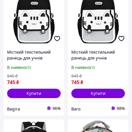
Місткий текстильний
Місткий текстильний
ранець для учнів
ранець для учнів
початкової школи,
початкової школи,
В наявності
В наявності
хлопчиків і дівчаток
хлопчиків і дівчаток
845
₴
845
₴
745
₴
745
₴
Купити
Купити
96%
98%
Bagira
Baro