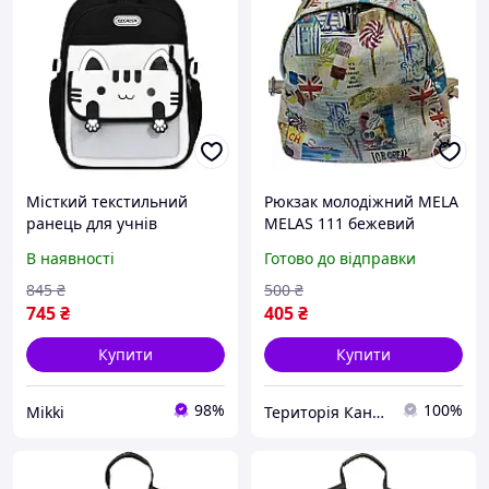
Місткий текстильний
Рюкзак молодіжний MELA
ранець для учнів
MELAS 111 бежевий
початкової школи,
В наявності
Готово до відправки
хлопчиків і дівчаток
845
₴
500
₴
745
₴
405
₴
Купити
Купити
98%
100%
Mikki
Територія Канцтоварів