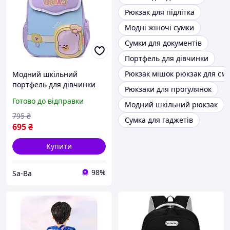
Рюкзак для підлітка
Модні жіночі сумки
Сумки для документів
Портфель для дівчинки
Рюкзак мішок рюкзак для см
Модний шкільний
портфель для дівчинки
Рюкзаки для прогулянок
фіолетовий із кумедним
Готово до відправки
Модний шкільний рюкзак
кулінарним принтом у
початкові класи садок
795
₴
Сумка для гаджетів
поїздки
695
₴
Купити
98%
Sa-Ba