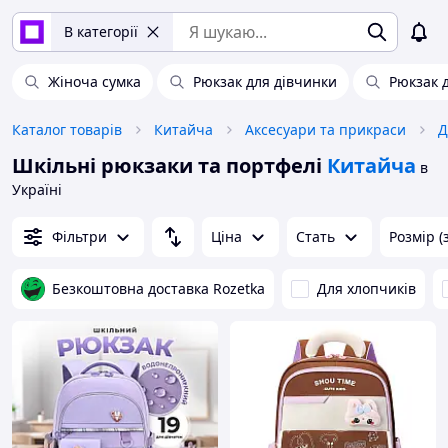
В категорії
Жіноча сумка
Рюкзак для дівчинки
Рюкзак д
Каталог товарів
Китайча
Аксесуари та прикраси
Д
Шкільні рюкзаки та портфелі
Китайча
в
Україні
Фільтри
Ціна
Стать
Розмір (
Безкоштовна доставка Rozetka
Для хлопчиків