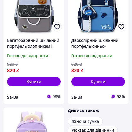
Багатобарвний шкільний
Двоколірний шкільний
портфель хлопчикам і
портфель синьо-
дівчаткам сіро-блакитний
блакитний класний
Готово до відправки
Готово до відправки
графітовий з плюшевим
хлопчикам і дівчаткам
ведмедиком-значком
початкових класів із
920
₴
920
₴
текстовими принтами
маленьким брелоком-
820
₴
820
₴
гаманцем
Купити
Купити
98%
98%
Sa-Ba
Sa-Ba
Дивись також
Жіноча сумка
Рюкзак для дівчинки