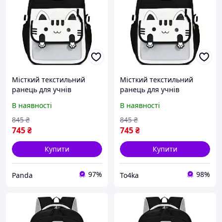
Місткий текстильний
Місткий текстильний
ранець для учнів
ранець для учнів
початкової школи,
початкової школи,
В наявності
В наявності
хлопчиків і дівчаток
хлопчиків і дівчаток
845
₴
845
₴
745
₴
745
₴
Купити
Купити
97%
98%
Panda
To4ka