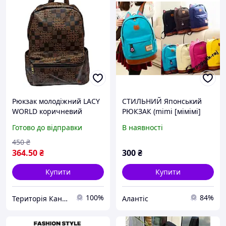
Рюкзак молодіжний LACY
СТИЛЬНИЙ Японський
WORLD коричневий
РЮКЗАК (mimi [мімімі]
вушка) Супербрага
Готово до відправки
В наявності
рюкзаків. Закриття
склада.
450
₴
364
.50
₴
300
₴
Купити
Купити
100%
84%
Територія Канцтоварів
Алантіс