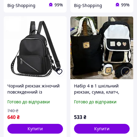
99%
99%
Big-Shopping
Big-Shopping
Чорний рюкзак жіночий
Набір 4 в 1 шкільний
повсякденний із
рюкзак, сумка, клатч,
тканинним ременем
пенал
Готово до відправки
Готово до відправки
діагональною блискавкою
міський
740
₴
640
₴
533
₴
Купити
Купити