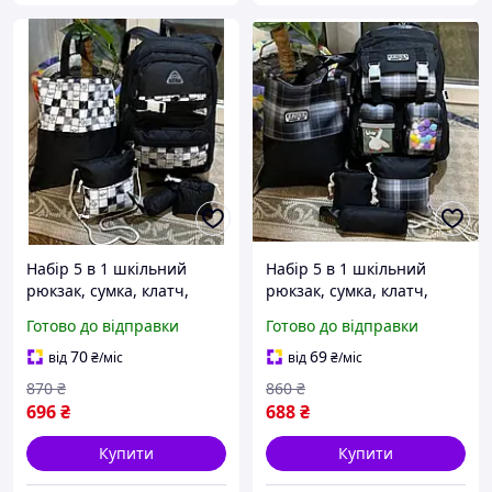
Набір 5 в 1 шкільний
Набір 5 в 1 шкільний
рюкзак, сумка, клатч,
рюкзак, сумка, клатч,
пенал і мішечок
пенал і мішечок
Готово до відправки
Готово до відправки
70
69
від
₴
/міс
від
₴
/міс
870
₴
860
₴
696
₴
688
₴
Купити
Купити