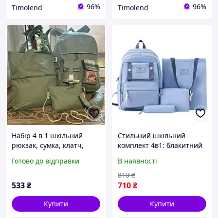
96%
96%
Timolend
Timolend
Набір 4 в 1 шкільний
Стильний шкільний
рюкзак, сумка, клатч,
комплект 4в1: блакитний
пенал
рюкзак, сумка, клатч і
Готово до відправки
В наявності
пенал
810
₴
533
₴
710
₴
Купити
Купити