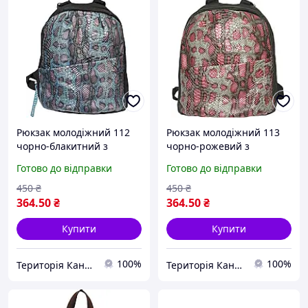
Рюкзак молодіжний 112
Рюкзак молодіжний 113
чорно-блакитний з
чорно-рожевий з
імітацією зміїної шкіри
імітацією зміїної шкіри
Готово до відправки
Готово до відправки
450
₴
450
₴
364
.50
₴
364
.50
₴
Купити
Купити
100%
100%
Територія Канцтоварів
Територія Канцтоварів