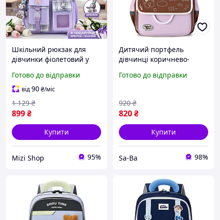
Шкільний рюкзак для
Дитячий портфель
дівчинки фіолетовий у
дівчинці коричнево-
клітинку з кишенями,
рожевий ученицям
Готово до відправки
Готово до відправки
брелком-зайчиком,
молодших класів
значками,
комбінований легкий
90
від
₴
/міс
водонепроникний
1 129
₴
920
₴
ранець-портфель
899
₴
820
₴
Купити
Купити
95%
98%
Mizi Shop
Sa-Ba