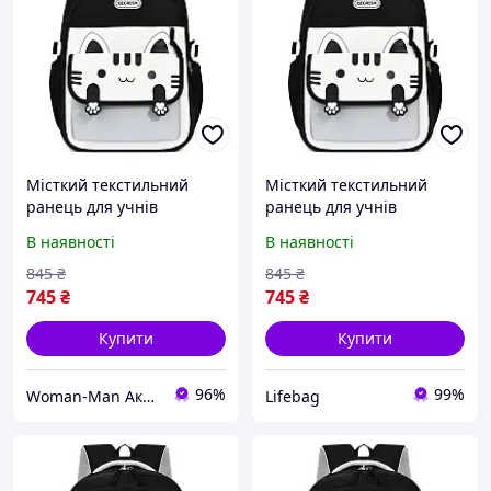
Місткий текстильний
Місткий текстильний
ранець для учнів
ранець для учнів
початкової школи,
початкової школи,
В наявності
В наявності
хлопчиків і дівчаток
хлопчиків і дівчаток
845
₴
845
₴
745
₴
745
₴
Купити
Купити
96%
99%
Woman-Man Аксесуари для Жінок та Чоловіків
Lifebag