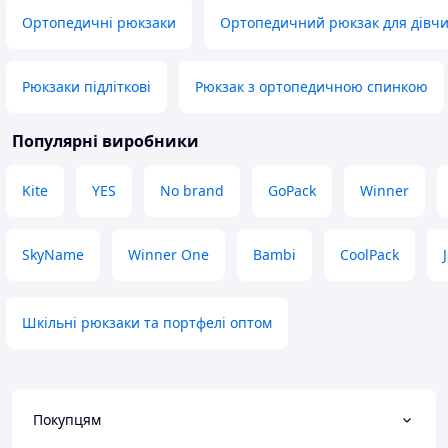
Ортопедичні рюкзаки
Ортопедичний рюкзак для дівч
Рюкзаки підліткові
Рюкзак з ортопедичною спинкою
Популярні виробники
Kite
YES
No brand
GoPack
Winner
SkyName
Winner One
Bambi
CoolPack
Шкільні рюкзаки та портфелі оптом
Покупцям