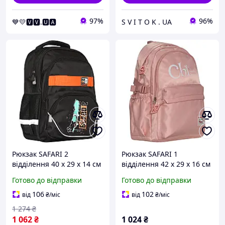
97%
96%
💙💛🆅🆅.🆄🅰
S V I T O K . UA
Рюкзак SAFARI 2
Рюкзак SAFARI 1
відділення 40 x 29 x 14 см
відділення 42 x 29 x 16 см
16 л 750 г для хлопчика
для дівчинки арт. 25-
Готово до відправки
Готово до відправки
Чорний арт. 24-268M-3
305M-1
106
102
від
₴
/міс
від
₴
/міс
1 274
₴
1 062
₴
1 024
₴