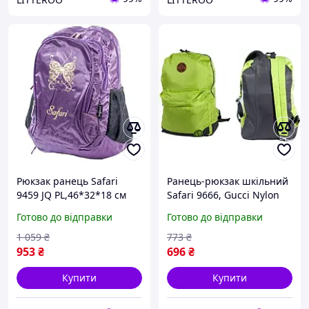
Рюкзак ранець Safari
Ранець-рюкзак шкільний
9459 JQ PL,46*32*18 см
Safari 9666, Gucci Nylon
45*30*13см
Готово до відправки
Готово до відправки
1 059
₴
773
₴
953
₴
696
₴
Купити
Купити