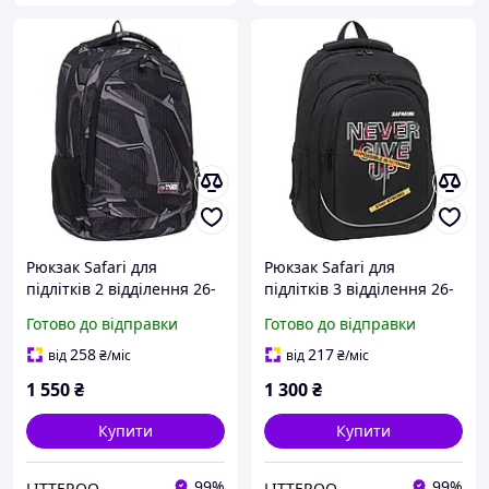
Рюкзак Safari для
Рюкзак Safari для
підлітків 2 відділення 26-
підлітків 3 відділення 26-
343L
272L
Готово до відправки
Готово до відправки
258
217
від
₴
/міс
від
₴
/міс
1 550
₴
1 300
₴
Купити
Купити
99%
99%
LITTEROO
LITTEROO