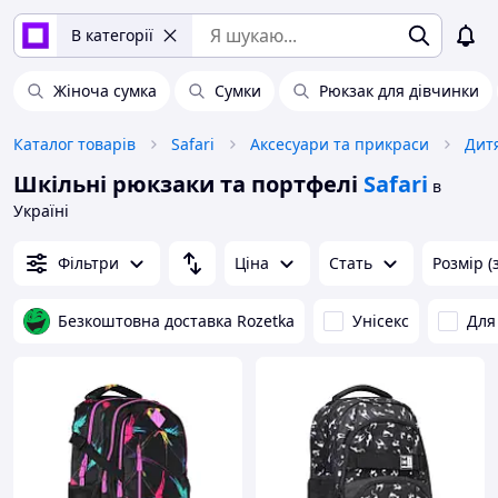
В категорії
Жіноча сумка
Сумки
Рюкзак для дівчинки
Каталог товарів
Safari
Аксесуари та прикраси
Дит
Шкільні рюкзаки та портфелі
Safari
в
Україні
Фільтри
Ціна
Стать
Розмір (
Безкоштовна доставка Rozetka
Унісекс
Для