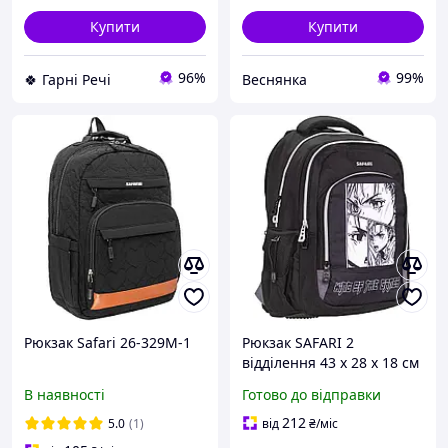
Купити
Купити
96%
99%
🍀 Гарні Речі
Веснянка
Рюкзак Safari 26-329M-1
Рюкзак SAFARI 2
відділення 43 x 28 x 18 см
для хлопчика арт. 25-
В наявності
Готово до відправки
116L-2
212
5.0
(1)
від
₴
/міс