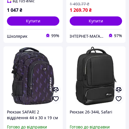
105
від
₴
/міс
1 493
.77
₴
1 047
₴
1 269
.70
₴
Купити
Купити
99%
97%
Школярик
ІНТЕРНЕТ-МАГАЗИН "КНОПКА"
Рюкзак SAFARI 2
Рюкзак 26-344L Safari
відділення 44 x 30 x 19 см
для хлопчика арт. 25-
Готово до відправки
Готово до відправки