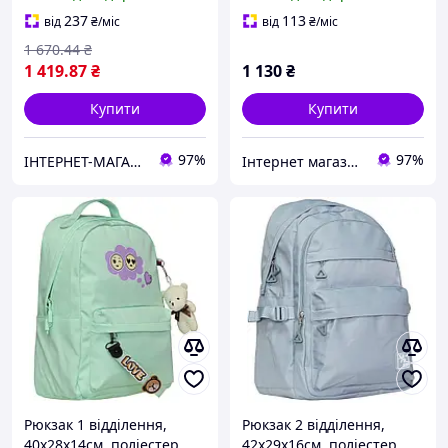
207L-1
237
113
від
₴
/міс
від
₴
/міс
1 670
.44
₴
1 419
.87
₴
1 130
₴
Купити
Купити
97%
97%
ІНТЕРНЕТ-МАГАЗИН "КНОПКА"
Інтернет магазин Ксюша
Рюкзак 1 відділення,
Рюкзак 2 відділення,
40x28x14см, поліестер,
42x29x16см, поліестер,