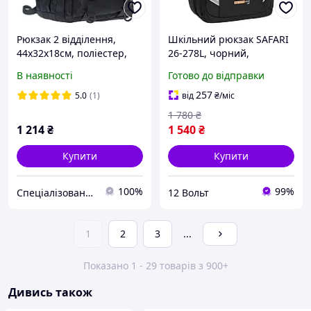
Рюкзак 2 відділення,
Шкільний рюкзак SAFARI
44x32x18см, поліестер,
26-278L, чорний,
24-255L-3
46×30×18 см, 2 відділення
В наявності
Готово до відправки
257
5.0
(1)
від
₴
/міс
1 780
₴
1 214
₴
1 540
₴
Купити
Купити
100%
99%
Спеціалізований Магазин-Склад канцелярського приладдя ТВК Сезам (ФОП Іваницький В.М.)
12 Вольт
1
2
3
...
Показано 1 - 29 товарів з 900+
Дивись також