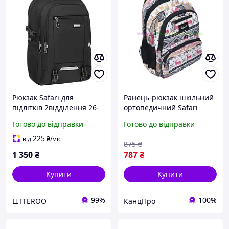
Рюкзак Safari для
Ранець-рюкзак шкільний
підлітків 2відділення 26-
ортопедичний Safari
351L
9775, 900 PL 43*29*18см
Готово до відправки
Готово до відправки
225
від
₴
/міс
875
₴
1 350
₴
787
₴
Купити
Купити
99%
100%
LITTEROO
КанцПро