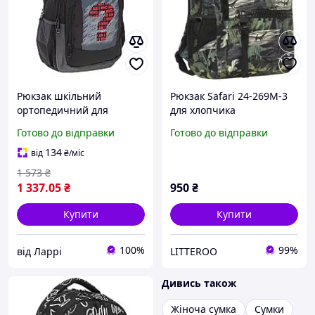
Рюкзак шкільний
Рюкзак Safari 24-269M-3
ортопедичний для
для хлопчика
навчання 5-11 клас
Готово до відправки
Готово до відправки
SAFARI 22-116L-3
134
від
₴
/міс
1 573
₴
1 337
.05
₴
950
₴
Купити
Купити
100%
99%
від Ларрі
LITTEROO
Дивись також
Жіноча сумка
Сумки