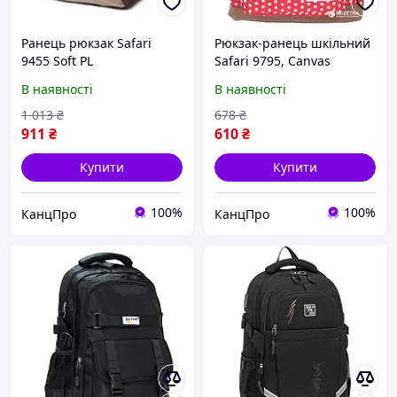
Ранець рюкзак Safari
Рюкзак-ранець шкільний
9455 Soft PL
Safari 9795, Canvas
41*29*18см
В наявності
В наявності
1 013
₴
678
₴
911
₴
610
₴
Купити
Купити
100%
100%
КанцПро
КанцПро