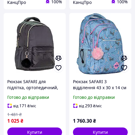
100%
100%
КанцПро
КанцПро
Рюкзак SAFARI для
Рюкзак SAFARI 3
підлітка, ортопедичний,
відділення 43 x 30 x 14 см
місткий і легкий, чорний
18 л 700 г для дівчинки
Готово до відправки
Готово до відправки
(25-301M-3)
Блакитний арт. 24-181L-1
171
293
від
₴
/міс
від
₴
/міс
1 481
₴
1 025
₴
1 760
.30
₴
Купити
Купити