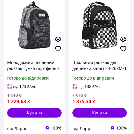
Молодіжний шкільний
Шкільний рюкзак для
рюкзак сумка портфель з
дівчинки Safari 24-268M-1
відділенням для ноутбука
2 відділення 40x29x14см
Готово до відправки
Готово до відправки
17L Safari 22-202L 43 x 29
16л чорно-білий
x 14 см сірий
123
138
від
₴
/міс
від
₴
/міс
1 618
₴
1 618
₴
1 229
.68
₴
1 375
.30
₴
Купити
Купити
100%
100%
від Ларрі
від Ларрі