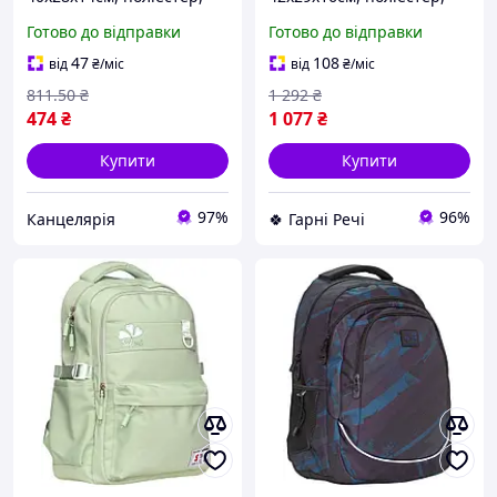
25-253M-1
25-300M-1
Готово до відправки
Готово до відправки
47
108
від
₴
/міс
від
₴
/міс
811
.50
₴
1 292
₴
474
₴
1 077
₴
Купити
Купити
97%
96%
Канцелярiя
🍀 Гарні Речі