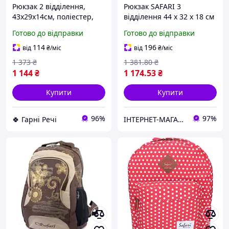
Рюкзак 2 відділення,
Рюкзак SAFARI 3
43x29x14см, поліестер,
відділення 44 x 32 x 18 см
25-304M
для хлопчика арт. 25-
Готово до відправки
Готово до відправки
272L-1
114
196
від
₴
/міс
від
₴
/міс
1 373
₴
1 381
.80
₴
1 144
₴
1 174
.53
₴
Купити
Купити
96%
97%
🍀 Гарні Речі
ІНТЕРНЕТ-МАГАЗИН "КНОПКА"