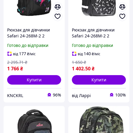
Рюкзак для дівчинки
Рюкзак для дівчинки
Safari 24-268M-2 2
Safari 24-268M-2 2
відділення 42x30x20 см 25
відділення 40x29x14 см 16
Готово до відправки
Готово до відправки
л чорний
л чорний
177
140
від
₴
/міс
від
₴
/міс
2 295
.71
₴
1 650
₴
1 766
₴
1 402
.50
₴
Купити
Купити
96%
100%
KNCKRL
від Ларрі