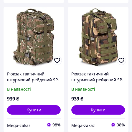
Рюкзак тактичний
Рюкзак тактичний
штурмовий рейдовий SP-
штурмовий рейдовий SP-
Sport 5509 об'єм 20 літрів
Sport 5509 об'єм 20 літрів
В наявності
В наявності
Camouflage Pixel
Camoulage Woodland
939
₴
939
₴
Купити
Купити
98%
98%
Mega-zakaz
Mega-zakaz