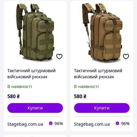
Тактичний штурмовий
Тактичний штурмовий
військовий рюкзак
військовий рюкзак
ForTactic на 20літров Хакі
ForTactic на 20літров
В наявності
В наявності
Кайот
580
₴
580
₴
Купити
Купити
96%
96%
Stagebag.com.ua
Stagebag.com.ua