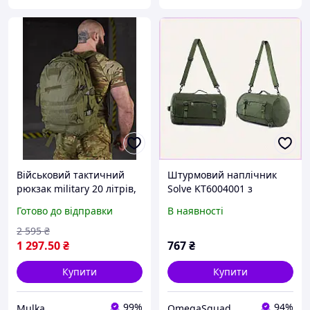
Військовий тактичний
Штурмовий наплічник
рюкзак military 20 літрів,
Solve KT6004001 з
штурмовий рюкзак
системою MOLLE
Готово до відправки
В наявності
віщева олива Оксфорд
86702CE6X6
600D Vc5f83
2 595
₴
1 297
.50
₴
767
₴
Купити
Купити
99%
94%
Mulka
OmegaSquad