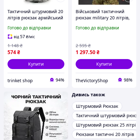
Тактичний штурмовий 20
Військовий тактичний
літрів рюкзак армійський
рюкзак military 20 літрів,
модульний для ЗСУ
штурмовий рюкзак
Готово до відправки
Готово до відправки
бойовий
віщева олива Оксфорд
багатофункційний
600D frocgs
57
від
₴
/міс
1 148
₴
2 595
₴
574
₴
1 297
.50
₴
Купити
Купити
94%
98%
trinket shop
TheVictoryShop
Дивись також
Штурмовий Рюкзак
Тактичний штурмовий рюкза
Штурмовий рюкзак 25 літрів
Рюкзаки тактичні 20 літрів