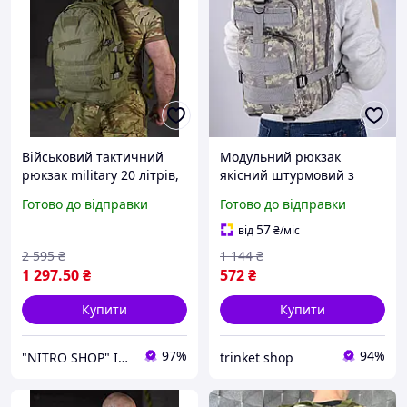
Військовий тактичний
Модульний рюкзак
рюкзак military 20 літрів,
якісний штурмовий з
штурмовий рюкзак
відділеннями для
Готово до відправки
Готово до відправки
віщева олива Оксфорд
військовослужбовців
600D
армійський тактичний 20
57
від
₴
/міс
літрів
2 595
₴
1 144
₴
1 297
.50
₴
572
₴
Купити
Купити
97%
94%
"NITRO SHOP" Інтернет магазин
trinket shop