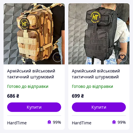
Армійський військовий
Армійський військовий
тактичний штурмовий
тактичний штурмовий
рюкзак 20 літрів талий
рюкзак 20 літрів чорний
Готово до відправки
Готово до відправки
сніг камуфляж
686
₴
699
₴
Купити
Купити
99%
99%
HardTime
HardTime