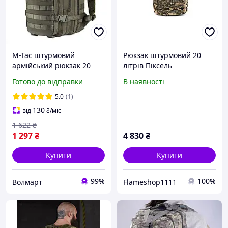
M-Tac штурмовий
Рюкзак штурмовий 20
армійський рюкзак 20
літрів Піксель
літрів військовий міцний
Готово до відправки
В наявності
рейдовий рюкзак Assault
Pack Olive
5.0
(1)
130
від
₴
/міс
1 622
₴
1 297
₴
4 830
₴
Купити
Купити
99%
100%
Волмарт
Flameshop1111