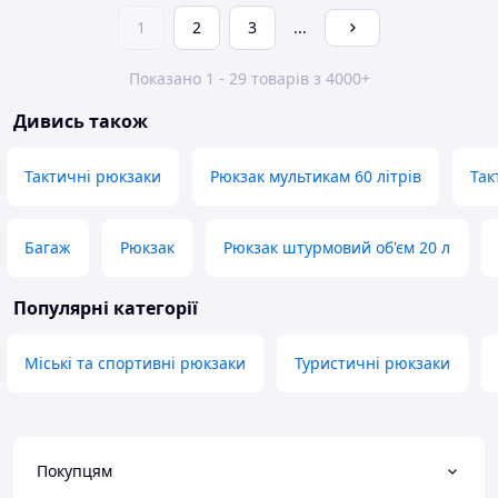
1
2
3
...
Показано 1 - 29 товарів з 4000+
Дивись також
Тактичні рюкзаки
Рюкзак мультикам 60 літрів
Так
Багаж
Рюкзак
Рюкзак штурмовий об'єм 20 л
Популярні категорії
Міські та спортивні рюкзаки
Туристичні рюкзаки
Покупцям