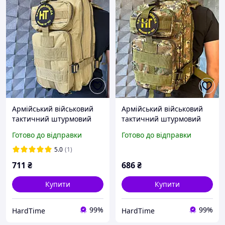
Армійський військовий
Армійський військовий
тактичний штурмовий
тактичний штурмовий
рюкзак 20 літрів койот
рюкзак 20 літрів лісовий
Готово до відправки
Готово до відправки
камуфляж
5.0
(1)
711
₴
686
₴
Купити
Купити
99%
99%
HardTime
HardTime