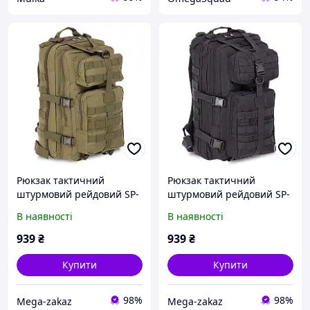
Рюкзак тактичний
Рюкзак тактичний
штурмовий рейдовий SP-
штурмовий рейдовий SP-
Sport 5509 об'єм 20 літрів
Sport 5509 об'єм 20 літрів
В наявності
В наявності
Olive
Black
939
₴
939
₴
Купити
Купити
98%
98%
Mega-zakaz
Mega-zakaz