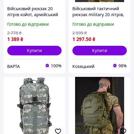
Військовий рюкзак 20
Військовий тактичний
літрів койот, армійський
рюкзак military 20 літрів,
штурмовий рюкзак
штурмовий рюкзак
Готово до відправки
Готово до відправки
оксфорд, рюкзак
віщева олива Оксфорд
тактичний 20 л
600D asovfji
2 778
₴
2 595
₴
1 389
₴
1 297
.50
₴
Купити
Купити
100%
98%
ВАРТА
Козацький