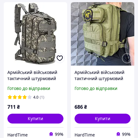
Армійський військовий
Армійський військовий
тактичний штурмовий
тактичний штурмовий
рюкзак 20 літрів міський
рюкзак 20 літрів олива
Готово до відправки
Готово до відправки
камуфляж
4.0
(1)
711
₴
686
₴
Купити
Купити
99%
99%
HardTime
HardTime