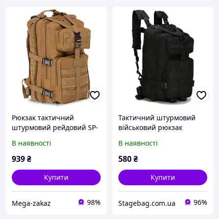
Рюкзак тактичний
Тактичний штурмовий
штурмовий рейдовий SP-
військовий рюкзак
Sport 5509 об'єм 20 літрів
ForTactic на 20літров
В наявності
В наявності
Khaki
Чорний
939
₴
580
₴
Купити
Купити
98%
96%
Mega-zakaz
Stagebag.com.ua