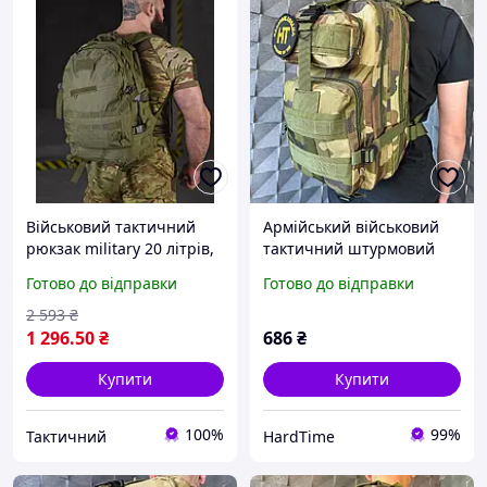
Військовий тактичний
Армійський військовий
рюкзак military 20 літрів,
тактичний штурмовий
штурмовий рюкзак
рюкзак 20 літрів дубовий
Готово до відправки
Готово до відправки
віщева олива Оксфорд
камуфляж
600D Ne2kx
2 593
₴
1 296
.50
₴
686
₴
Купити
Купити
100%
99%
Тактичний
HardTime