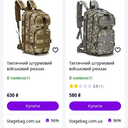
Тактичний штурмовий
Тактичний штурмовий
військовий рюкзак
військовий рюкзак
ForTactic на 20літрових
ForTactic на 20літрових
В наявності
В наявності
Мультиків
Піксель
2.0
(1)
630
₴
580
₴
Купити
Купити
96%
96%
Stagebag.com.ua
Stagebag.com.ua