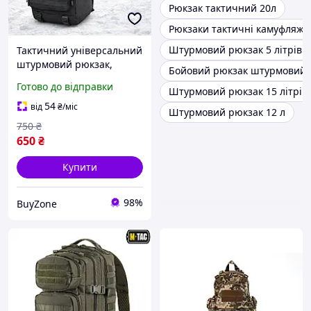
Рюкзак тактичний 20л
Рюкзаки тактичні камуфляжн
Штурмовий рюкзак 5 літрів
Тактичний універсальний
штурмовий рюкзак,
Бойовий рюкзак штурмовий
Рюкзак штурмовий 20
Готово до відправки
Штурмовий рюкзак 15 літрів
літрів, Якісний військово
похідний рюкзак
54
від
₴
/міс
Штурмовий рюкзак 12 л
750
₴
650
₴
Купити
98%
BuyZone