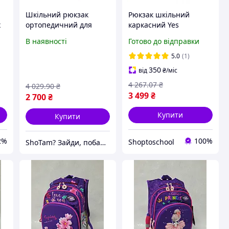
Шкільний рюкзак
Рюкзак шкільний
х
ортопедичний для
каркасний Yes
хлопчика рюкзак для
Minecraft Reality H-100S
В наявності
Готово до відправки
я
початкових класів
550223 ортопедичний
зручний шкільний
для хлопчика
5.0
(1)
портфель M 130-145 см
початкової школи та
350
від
₴
/міс
молодших класів
4 267
.07
₴
4 029
.90
₴
3 499
₴
2 700
₴
Купити
Купити
2%
100%
Shoptoschool
ShoTam? Зайди, побачиш сам!