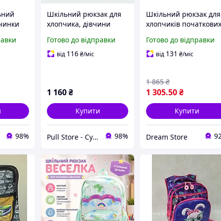
ьний
Шкільний рюкзак для
Шкільний рюкзак для
вчинки
хлопчика, дівчини
хлопчиків початкови
чаткових
Дитячі шкільні
класів легкий та
равки
Готово до відправки
Готово до відправки
рюкзаки для
зручний портфель дл
початкових класів
навчання у школі
116
131
від
₴
/міс
від
₴
/міс
стор1
1 865
₴
1 160
₴
1 305
.50
₴
и
Купити
Купити
98%
98%
9
Pull Store - Cумки, рюкзаки, шапки та інші аксесуари
Dream Store