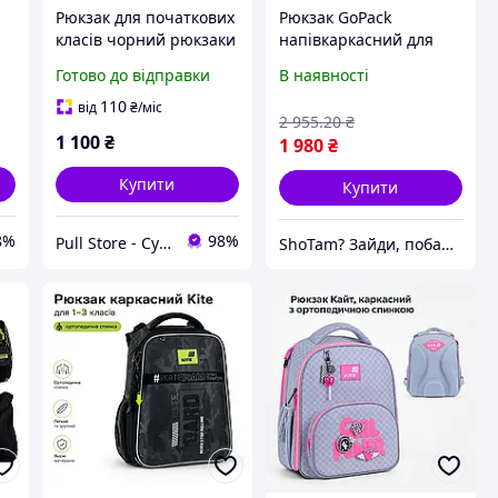
Рюкзак для початкових
Рюкзак GoPack
класів чорний рюкзаки
напівкаркасний для
их
для початкової школи
дівчинки шкільний
Готово до відправки
В наявності
рюкзак для початкових
класів ортопедичний з
110
від
₴
/міс
2 955
.20
₴
олівцями
1 100
₴
1 980
₴
Купити
Купити
8%
98%
Pull Store - Cумки, рюкзаки, шапки та інші аксесуари
ShoTam? Зайди, побачиш сам!