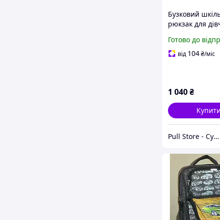
Бузковий шкіл
рюкзак для ді
Рюкзак для по
Готово до відп
класів
104
від
₴
/міс
1 040
₴
Купит
Pull Store - Cумки, рюкзаки, шапки та інші аксесуари