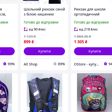
ля
Шкільний рюкзак синій
Рюкзак для школи
сів,
з білою кишенею
ортопедичний
зак для
портфель ранець для
шкільний ранець для
равки
Готово до відправки
Готово до відправки
школи хлопчиків
хлопчика м'який
дівчаток учнів
полегшений рюкзак
90
218
від
₴
/міс
від
₴
/міс
Hot
початкових середніх
для початкових класі
1 129
₴
1 864
.30
₴
55S
класів школу дитини
899
₴
1 305
₴
и
Купити
Купити
99%
89%
9
All Shop
OStore - купуй онлайн!