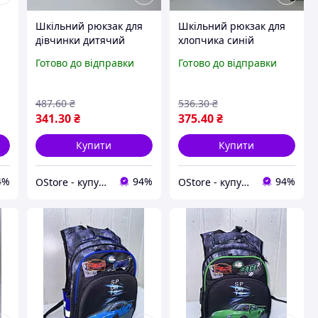
Шкільний рюкзак для
Шкільний рюкзак для
дівчинки дитячий
хлопчика синій
рюкзачок для школи
дитячий портфель для
Готово до відправки
Готово до відправки
рюкзак для початкових
школи рюкзак для
класів портфель для
початкових класів
в
дівчат
ранець дитячий
487
.60
₴
536
.30
₴
341
.30
₴
375
.40
₴
Купити
Купити
4%
94%
94%
OStore - купуй онлайн!
OStore - купуй онлайн!