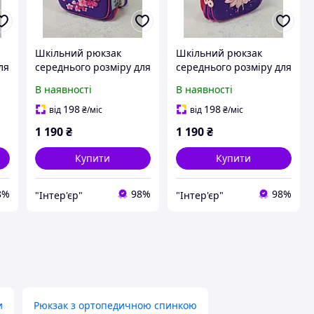
Шкільний рюкзак
Шкільний рюкзак
ля
середнього розміру для
середнього розміру для
я
початкових класів для
початкових класів для
В наявності
В наявності
дівчаток
дівчаток
198
198
від
₴
/міс
від
₴
/міс
1 190
₴
1 190
₴
Купити
Купити
8%
98%
98%
"Інтер'єр"
"Інтер'єр"
и
Рюкзак з ортопедичною спинкою