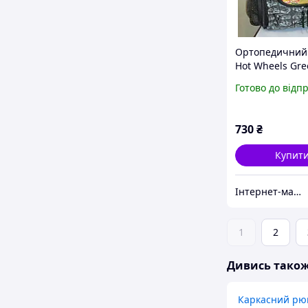
Ортопедичний
Hot Wheels Gre
початкових кла
Готово до відп
730
₴
Купит
Інтернет-магазин "Одісей-Торг"
1
2
Дивись тако
Каркасний рю