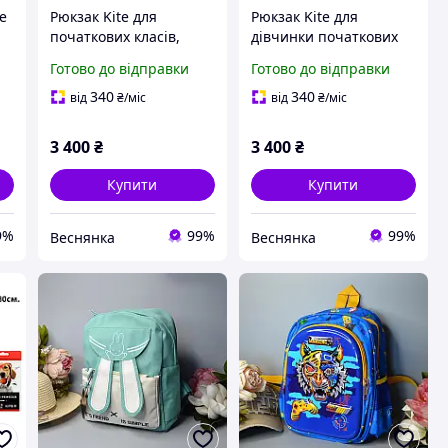
e
Рюкзак Kite для
Рюкзак Kite для
початкових класів,
дівчинки початкових
каркасний рюкзак для
класів, каркасний
Готово до відправки
Готово до відправки
іх
хлопчика, ортопедична
шкільний рюкзак з
спинка, SK8 Board K26-
ортопедичною
340
340
від
₴
/міс
від
₴
/міс
531M-2
спинкою K26-556M-1
3 400
₴
3 400
₴
Купити
Купити
9%
99%
99%
Веснянка
Веснянка