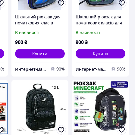
Шкільний рюкзак для
Шкільний рюкзак для
початкових класів
початкових класів для
машинка
хлопчика
В наявності
В наявності
900
₴
900
₴
Купити
Купити
0%
90%
90%
Интернет-магазин ChicCarry
Интернет-магазин ChicCarry