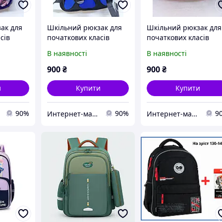
ак для
Шкільний рюкзак для
Шкільний рюкзак для
сів
початкових класів
початкових класів
синій
рожевий
В наявності
В наявності
900
₴
900
₴
и
Купити
Купити
90%
90%
9
Интернет-магазин ChicCarry
Интернет-магазин ChicCarry