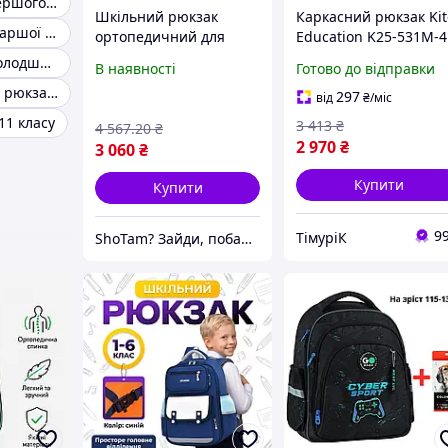
Рюкзаки для першого класу
Шкільний рюкзак
Каркасний рюкзак Kit
Рюкзаки для старшої школи
ортопедичний для
Education K25-531M-4
хлопчика рюкзак для
Street Style для учнів
Рюкзаки для молодшої школи
В наявності
Готово до відправки
школи Kite 130-145 см
початкових та середн
Ортопедичний рюкзак до школи
легкий рюкзак для
класів
297
від
₴
/міс
початкових класів
11 класу
3 413
₴
4 567
.20
₴
2 970
₴
3 060
₴
Купити
Купити
9
ТімуріК
ShoTam? Зайди, побачиш сам!