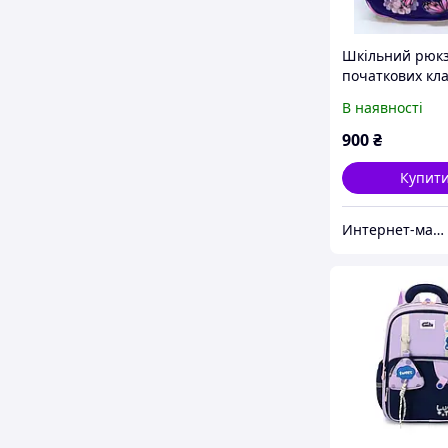
Шкільний рюкз
початкових кла
метелики
В наявності
900
₴
Купит
Интернет-магазин ChicCarry