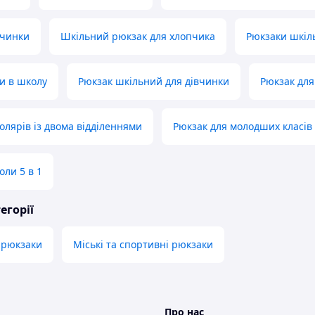
вчинки
Шкільний рюкзак для хлопчика
Рюкзаки шкіл
и в школу
Рюкзак шкільний для дівчинки
Рюкзак для
олярів із двома відділеннями
Рюкзак для молодших класів
оли 5 в 1
егорії
і рюкзаки
Міські та спортивні рюкзаки
Про нас