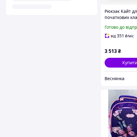
Рюкзак Кайт д
початкових кла
каркасний рюк
Готово до відп
хлопчика, з
ортопедичною
351
від
₴
/міс
спинкою, Kite 
Wheels HW26-5
3 513
₴
Купит
Веснянка