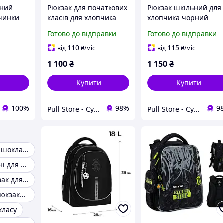
ьний
Рюкзак для початкових
Рюкзак шкільний для
вчинки
класів для хлопчика
хлопчика чорний
сів,
чорний рюкзаки для
рюкзак для початков
Готово до відправки
Готово до відправки
молодшої школи
класів
ний.
110
115
від
₴
/міс
від
₴
/міс
1 100
₴
1 150
₴
и
Купити
Купити
100%
98%
9
Pull Store - Cумки, рюкзаки, шапки та інші аксесуари
Pull Store - Cумки, рюкзаки, шапки та інші аксесуари
Рюкзак для першокласника
Рюкзаки шкільні для 5 класу
Шкільний рюкзак для 6 класу
Ортопедичні рюкзаки шкільні
класу