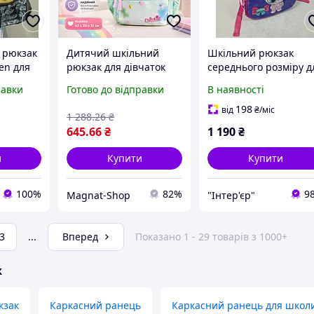
 рюкзак
Дитячий шкільний
Шкільний рюкзак
en для
рюкзак для дівчаток
середнього розміру д
сів
«Райдуга» NA-4 м'ятний
початкових класів дл
равки
Готово до відправки
В наявності
(43х20х31 см)
дівчаток
анатомічний портфель
198
від
₴
/міс
1 288
.26
₴
для початкових та
645
.66
₴
1 190
₴
середніх класів
и
Купити
Купити
100%
82%
9
Magnat-Shop
"Інтер'єр"
3
...
Вперед
Показано 1 - 29 товарів з 1000+
ж
кзак
Каркасний ранець
Каркасний ранець для школ