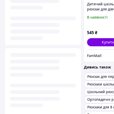
Дитячий шкіл
рюкзак для ді
початкових кла
В наявності
рожевий,
водонепроник
545
₴
Купит
FamMall
Дивись також
Рюкзаки для 8 