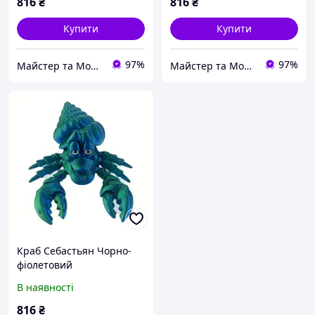
816
₴
816
₴
Купити
Купити
97%
97%
Майстер та Модниця
Майстер та Модниця
Краб Себастьян Чорно-
фіолетовий
В наявності
816
₴