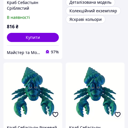
Деталізована модель
Краб Себастьян
Сріблястий
Колекційний екземпляр
В наявності
Яскраві кольори
816
₴
Купити
97%
Майстер та Модниця
Краб Себастьян Рожевий
Краб Себастьян