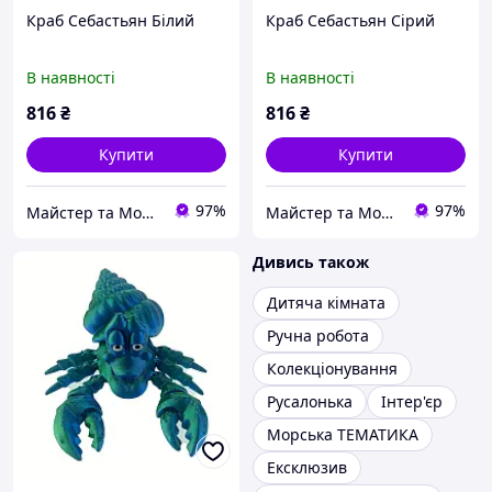
Краб Себастьян Білий
Краб Себастьян Сірий
В наявності
В наявності
816
₴
816
₴
Купити
Купити
97%
97%
Майстер та Модниця
Майстер та Модниця
Дивись також
Дитяча кімната
Ручна робота
Колекціонування
Русалонька
Інтер'єр
Морська ТЕМАТИКА
Ексклюзив