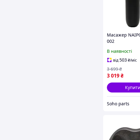
Масажер NAIP
002
В наявності
503
від
₴
/міс
3 699
₴
3 019
₴
Купит
Soho parts