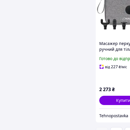
Масажер перк
ручний для тіл
NPMGUN-J11 U
Готово до відп
227
від
₴
/міс
2 273
₴
Купит
Tehnopostavka