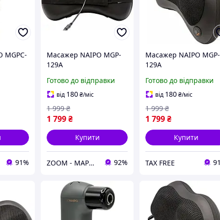
O MGPC-
Масажер NAIPO MGP-
Масажер NAIPO MGP
129A
129A
Готово до відправки
Готово до відправки
180
180
від
₴
/міс
від
₴
/міс
1 999
₴
1 999
₴
1 799
₴
1 799
₴
и
Купити
Купити
91%
92%
9
ZOOM - МАРКЕТ ЦИФРОВОЇ ТЕХНІКИ
TAX FREE