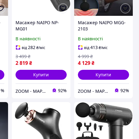
-
Масажер NAIPO NP-
Масажер NAIPO MGG-
MG01
2103
В наявності
В наявності
282
413
від
₴
/міс
від
₴
/міс
3 499
₴
4 999
₴
2 819
₴
4 129
₴
Купити
Купити
1%
92%
92%
ZOOM - МАРКЕТ ЦИФРОВОЇ ТЕХНІКИ
ZOOM - МАРКЕТ ЦИФРОВОЇ ТЕХНІКИ