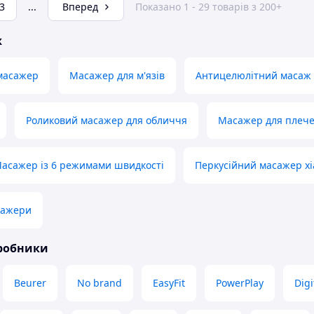
3
...
Вперед
Показано 1 - 29 товарів з 200+
ж
масажер
Масажер для м'язів
Антицелюлітний масаж
Роликовий масажер для обличчя
Масажер для плеч
асажер із 6 режимами швидкості
Перкусійний масажер x
сажери
иробники
Beurer
No brand
EasyFit
PowerPlay
Digi