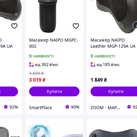
O
Масажер NAIPO MGPC-
Масажер NAIPO
29А UA
002
Leather MGP-129А UA
UCRF
В наявності
В наявності
302
185
від
₴
/міс
від
₴
/міс
3 699
₴
3 019
₴
1 849
₴
и
Купити
Купити
92%
90%
9
SmartPlace
ZOOM - МАРКЕТ ЦИФРОВОЇ ТЕХНІКИ