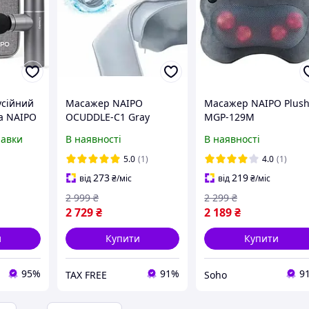
усійний
Масажер NAIPO
Масажер NAIPO Plus
а NAIPO
OCUDDLE-C1 Gray
MGP-129M
A
равки
В наявності
В наявності
5.0
(1)
4.0
(1)
273
219
від
₴
/міс
від
₴
/міс
2 999
₴
2 299
₴
2 729
₴
2 189
₴
и
Купити
Купити
95%
91%
9
TAX FREE
Soho