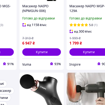
O MGS-
Масажер NAIPO
Масажер NAIPO MGP
(NPMGUN-006)
129A
Готово до відправки
Готово до відправки
1158
(3)
від
₴
/міс
5.0
(1)
300
від
₴
/міс
7 313
₴
1 999
₴
6 947
₴
1 799
₴
и
Купити
Купити
91%
93%
9
Vuma
Inspire
шиї
асажер
спини
іла