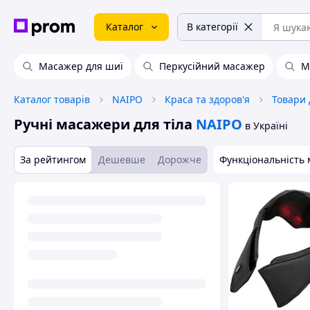
Каталог
В категорії
Масажер для шиї
Перкусійний масажер
М
Каталог товарів
NAIPO
Краса та здоров'я
Товари 
Ручні масажери для тіла
NAIPO
в Україні
За рейтингом
Дешевше
Дорожче
Функціональність