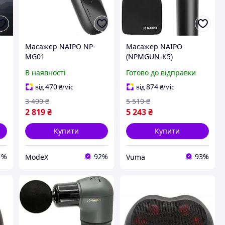
Масажер NAIPO NP-
Масажер NAIPO
MG01
(NPMGUN-K5)
В наявності
Готово до відправки
470
874
від
₴
/міс
від
₴
/міс
3 499
₴
5 519
₴
2 819
₴
5 243
₴
Купити
Купити
1%
92%
93%
ModeX
Vuma