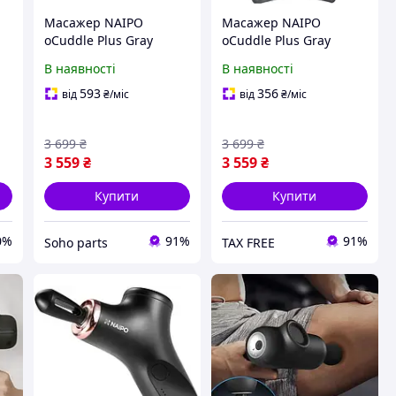
-
Масажер NAIPO
Масажер NAIPO
oCuddle Plus Gray
oCuddle Plus Gray
(oCuddle-P1)
(oCuddle-P1)
В наявності
В наявності
593
356
від
₴
/міс
від
₴
/міс
3 699
₴
3 699
₴
3 559
₴
3 559
₴
Купити
Купити
0%
91%
91%
Soho parts
TAX FREE