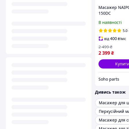
Масажер NAIP
150DC
В наявності
5.0
400
від
₴
/міс
2 499
₴
2 399
₴
Купит
Soho parts
Дивись також
Масажер для 
Перкусійний м
Масажер для 
Масажер для т