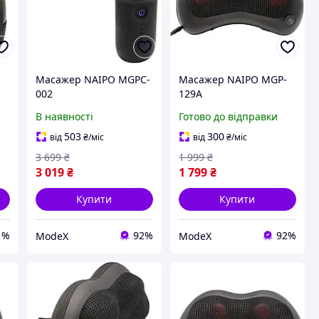
-
Масажер NAIPO MGPC-
Масажер NAIPO MGP-
002
129A
В наявності
Готово до відправки
503
300
від
₴
/міс
від
₴
/міс
3 699
₴
1 999
₴
3 019
₴
1 799
₴
Купити
Купити
1%
92%
92%
ModeX
ModeX