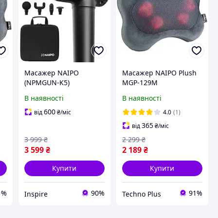
h
Масажер NAIPO
Масажер NAIPO Plush
(NPMGUN-K5)
MGP-129M
В наявності
В наявності
600
від
₴
/міс
4.0
(1)
365
від
₴
/міс
3 999
₴
2 299
₴
3 599
₴
2 189
₴
Купити
Купити
1%
90%
91%
Inspire
Techno Plus