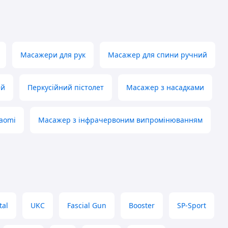
Масажери для рук
Масажер для спини ручний
ей
Перкусійний пістолет
Масажер з насадками
iaomi
Масажер з інфрачервоним випромінюванням
tal
UKC
Fascial Gun
Booster
SP-Sport