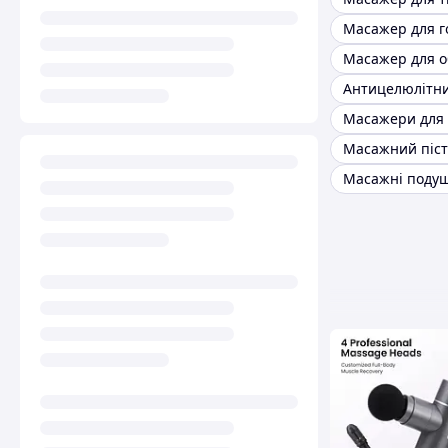
Масажер для г
Масажер для 
Масажний піст
Масажні поду