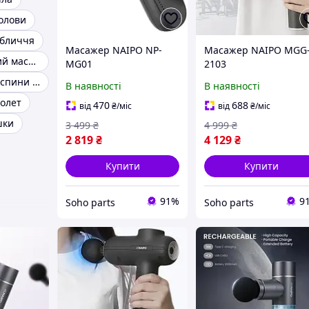
олови
обличчя
Масажер NAIPO NP-
Масажер NAIPO MGG
Антицелюлітний масажер
MG01
2103
Масажери для спини і шиї
В наявності
В наявності
олет
470
688
від
₴
/міс
від
₴
/міс
шки
3 499
₴
4 999
₴
2 819
₴
4 129
₴
Купити
Купити
91%
9
Soho parts
Soho parts