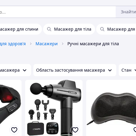
Знайти
асажер для спини
Масажер для тіла
Масажер для
для здоров'я
Масажери
Ручні масажери для тіла
 масажера
Область застосування масажера
Стан