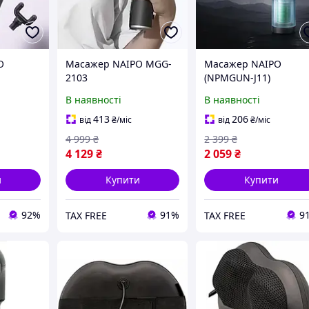
O
Масажер NAIPO MGG-
Масажер NAIPO
2103
(NPMGUN-J11)
В наявності
В наявності
413
206
від
₴
/міс
від
₴
/міс
4 999
₴
2 399
₴
4 129
₴
2 059
₴
и
Купити
Купити
92%
91%
9
TAX FREE
TAX FREE