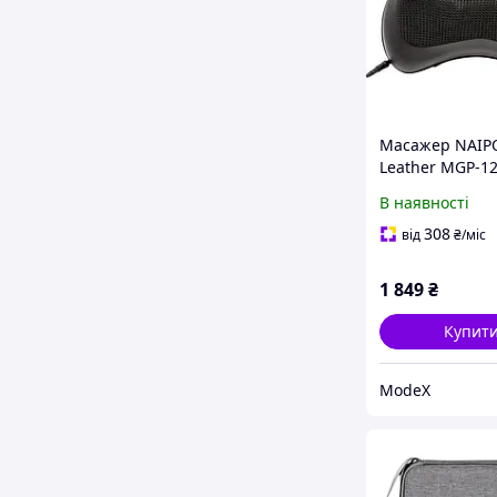
Масажер NAIP
Leather MGP-1
UCRF
В наявності
308
від
₴
/міс
1 849
₴
Купит
ModeX