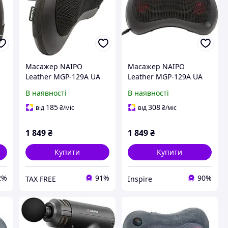
Масажер NAIPO
Масажер NAIPO
Leather MGP-129А UA
Leather MGP-129А UA
UCRF
UCRF
В наявності
В наявності
185
308
від
₴
/міс
від
₴
/міс
1 849
₴
1 849
₴
Купити
Купити
2%
91%
90%
TAX FREE
Inspire