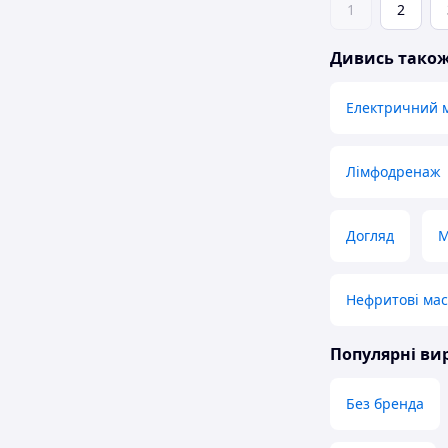
1
2
Дивись тако
Електричний 
Лімфодренаж
Догляд
М
Нефритові ма
Популярні в
Без бренда