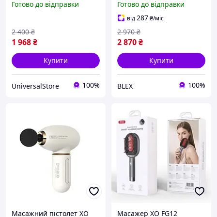
Готово до відправки
Готово до відправки
287
від
₴
/міс
2 400
₴
2 970
₴
1 968
₴
2 870
₴
Купити
Купити
100%
100%
UniversalStore
BLEX
Масажний пістолет XO
Масажер XO FG12