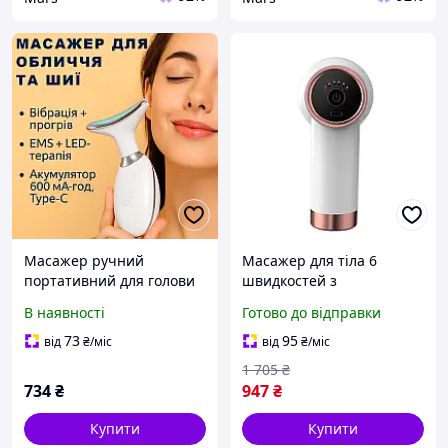
Масажер ручний
Масажер для тіла 6
портативний для голови
швидкостей з
XO FG03 акумуляторний
акумулятором 1200 мА·год
В наявності
Готово до відправки
500mAh з 4 масажними
колір білий модель ХО
насадками
FG07
73
95
від
₴
/міс
від
₴
/міс
1 705
₴
734
₴
947
₴
Купити
Купити