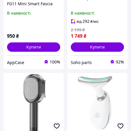
FG11 Mini Smart Fascia
Gun, 4 режими, 4
В наявності
В наявності
насадки, 800 мА·год,
Білий
292
від
₴
/міс
2 199
₴
950
₴
1 749
₴
Купити
Купити
100%
92%
AppCase
Soho parts