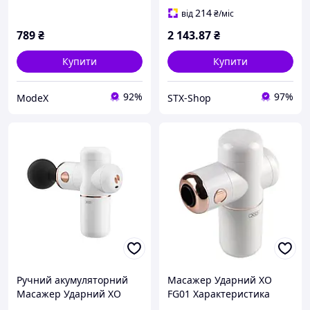
214
від
₴
/міс
789
₴
2 143
.87
₴
Купити
Купити
92%
97%
ModeX
STX-Shop
Ручний акумуляторний
Масажер Ударний XO
Масажер Ударний XO
FG01 Характеристика
FG01 PMUStore
Білий