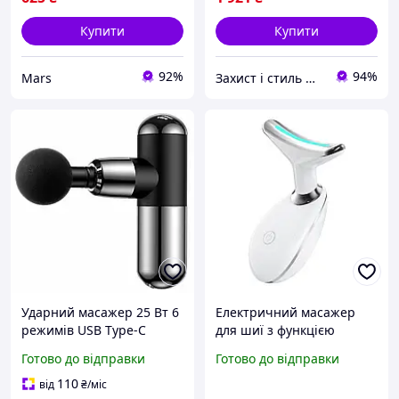
Купити
Купити
92%
94%
Mars
Захист і стиль — в одному магазині
Ударний масажер 25 Вт 6
Електричний масажер
режимів USB Type-C
для шиї з функцією
чорний XO FG02 для
прогріву Масажер для
Готово до відправки
Готово до відправки
глибокого масажу та
шиї XO FG05 колір Білий
відновлення м'язів
florentia
110
від
₴
/міс