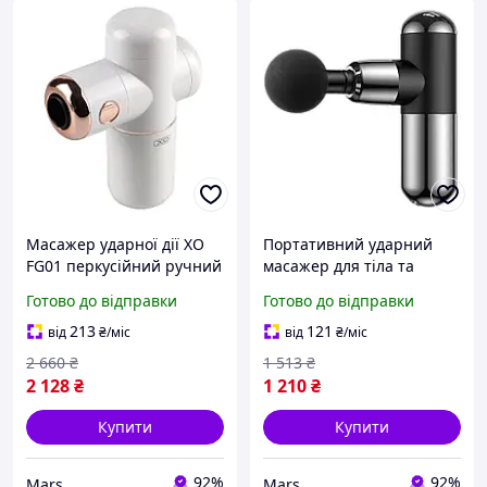
Масажер ударної дії XO
Портативний ударний
FG01 перкусійний ручний
масажер для тіла та
для тіла м`язів білий
м'язів Масажер Ударний
Готово до відправки
Готово до відправки
pelican
XO FG02 колір чорний
fresh
213
121
від
₴
/міс
від
₴
/міс
2 660
₴
1 513
₴
2 128
₴
1 210
₴
Купити
Купити
92%
92%
Mars
Mars