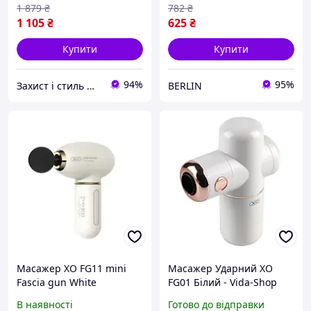
1 879
₴
782
₴
1 105
₴
625
₴
Купити
Купити
94%
95%
Захист і стиль — в одному магазині
BERLIN
Масажер XO FG11 mini
Масажер Ударний XO
Fascia gun White
FG01 Білий - Vida-Shop
В наявності
Готово до відправки