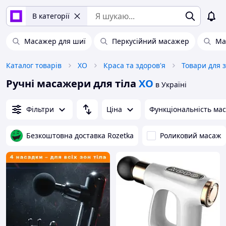
В категорії
Масажер для шиї
Перкусійний масажер
Ма
Каталог товарів
XO
Краса та здоров'я
Товари для 
Ручні масажери для тіла
XO
в Україні
Фільтри
Ціна
Функціональність ма
Безкоштовна доставка Rozetka
Роликовий масаж