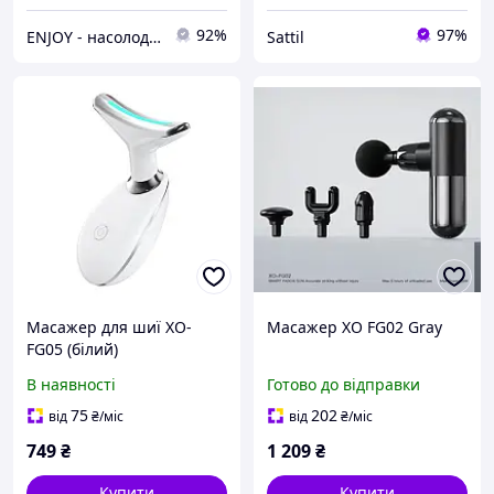
92%
97%
ENJOY - насолоджуйтесь покупками разом з нами!
Sattil
Масажер для шиї XO-
Масажер XO FG02 Gray
FG05 (білий)
В наявності
Готово до відправки
75
202
від
₴
/міс
від
₴
/міс
749
₴
1 209
₴
Купити
Купити