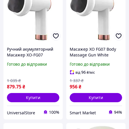
Ручний акумуляторний
Масажер XO FG07 Body
Масажер XO-FG07
Massage Gun White
1200mAh
Готово до відправки
Готово до відправки
96
від
₴
/міс
1 035
₴
1 337
₴
879
.75
₴
956
₴
Купити
Купити
100%
94%
UniversalStore
Smart Market