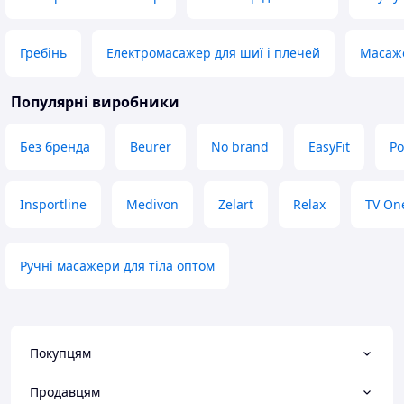
Гребінь
Електромасажер для шиї і плечей
Масаже
Популярні виробники
Без бренда
Beurer
No brand
EasyFit
Po
Insportline
Medivon
Zelart
Relax
TV On
Ручні масажери для тіла оптом
Покупцям
Продавцям