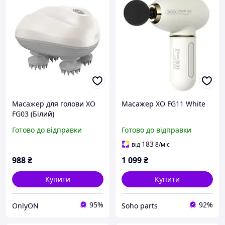
Масажер для голови XO
Масажер XO FG11 White
FG03 (Білий)
Готово до відправки
Готово до відправки
183
від
₴
/міс
988
₴
1 099
₴
Купити
Купити
95%
92%
OnlyON
Soho parts