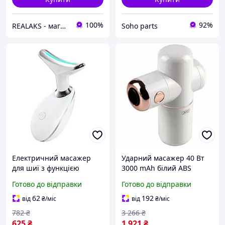
100%
92%
REALAKS - магазин мобільних аксесуарів та гаджетів
Soho parts
Електричний масажер
Ударний масажер 40 Вт
для шиї з функцією
3000 mAh білий ABS
прогріву Масажер для
пластик полікарбонат 4
Готово до відправки
Готово до відправки
шиї XO FG05 колір Білий
насадки XO FG01
62
192
від
₴
/міс
від
₴
/міс
782
₴
3 266
₴
625
₴
1 921
₴