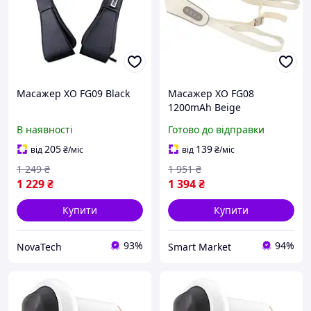
Масажер XO FG09 Black
Масажер XO FG08
1200mAh Beige
В наявності
Готово до відправки
205
139
від
₴
/міс
від
₴
/міс
1 249
₴
1 951
₴
1 229
₴
1 394
₴
Купити
Купити
93%
94%
NovaTech
Smart Market