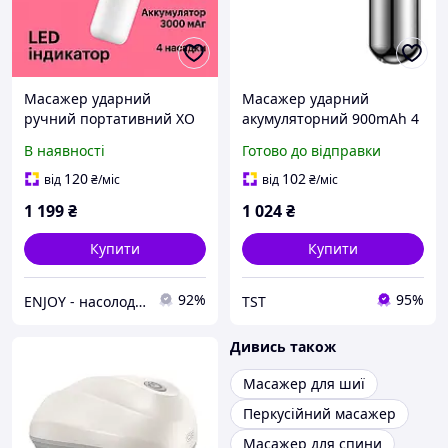
Масажер ударний
Масажер ударний
ручний портативний XO
акумуляторний 900mAh 4
FG01 акумуляторний
насадки 6 режимів XO
В наявності
Готово до відправки
3000mAh з LED
FG02
індикатором та 4
120
102
від
₴
/міс
від
₴
/міс
насадками
1 199
₴
1 024
₴
Купити
Купити
92%
95%
ENJOY - насолоджуйтесь покупками разом з нами!
TST
Дивись також
Масажер для шиї
Перкусійний масажер
Масажер для спини