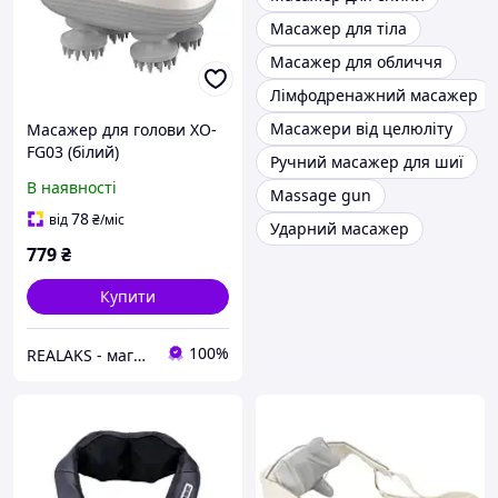
Масажер для тіла
Масажер для обличчя
Лімфодренажний масажер
Масажери від целюліту
Масажер для голови XO-
FG03 (білий)
Ручний масажер для шиї
В наявності
Massage gun
78
від
₴
/міс
Ударний масажер
779
₴
Купити
100%
REALAKS - магазин мобільних аксесуарів та гаджетів