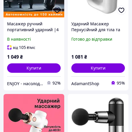
Масажер ручний
Ударний Масажер
портативний ударний |4
Перкусійний для тіла та
насадки, 900mAh, 25Вт,
м'язів Масажний пістолет
В наявності
Готово до відправки
2.5 години| для
EM HB-007
вібромасажу все тіло
акумуляторний білий XO-
105
від
₴
/міс
64
1 049
₴
1 081
₴
Купити
Купити
92%
95%
ENJOY - насолоджуйтесь покупками разом з нами!
AdamantShop