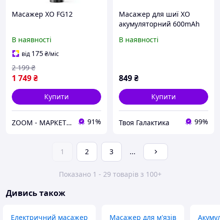
Масажер XO FG12
Масажер для шиї XO
акумуляторний 600mAh
FG05
В наявності
В наявності
175
від
₴
/міс
2 199
₴
1 749
₴
849
₴
Купити
Купити
91%
99%
ZOOM - МАРКЕТ ЦИФРОВОЇ ТЕХНІКИ
Твоя Галактика
1
2
3
...
Показано 1 - 29 товарів з 100+
Дивись також
Електричний масажер
Масажер для м'язів
Акуму