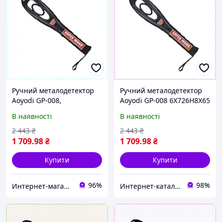
Ручний металодетектор
Ручний металодетектор
Aoyodi GP-008,
Aoyodi GP-008 6X726H8X65
67K26E8P65
В наявності
В наявності
2 443
₴
2 443
₴
1 709
.98
₴
1 709
.98
₴
Купити
Купити
96%
98%
Интернет-магазин TVOЁ
Инт​е​​рн​ет-кат​алог ск​​идок "KIEVSALES.COM"