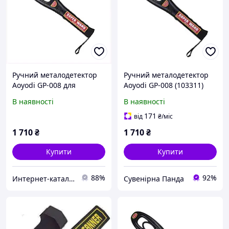
Ручний металодетектор
Ручний металодетектор
Aoyodi GP-008 для
Aoyodi GP-008 (103311)
охорони заходів
В наявності
В наявності
6P66T3C659
171
від
₴
/міс
1 710
₴
1 710
₴
Купити
Купити
88%
92%
Интер​н​ет-ка​талог ​с​​ки​док "iBag.ua"
Сувенірна Панда