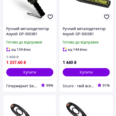
Ручний металодетектор
Ручний металодетектор
Aoyodi GP-3003B1
Aoyodi GP-3003B1
Готово до відправки
Готово до відправки
134
144
від
₴
/міс
від
₴
/міс
1 408
₴
1 337
.60
₴
1 440
₴
Купити
Купити
99%
91%
Гіпермаркет Безпеки Bezpeka-SHOP
Sicuro - твій всесвіт комфорту та безпеки