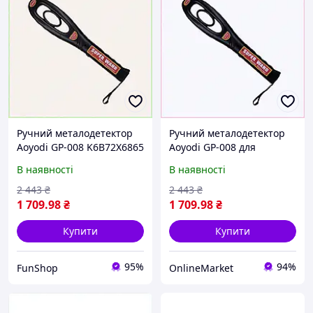
Ручний металодетектор
Ручний металодетектор
Aoyodi GP-008 K6B72X6865
Aoyodi GP-008 для
охорони та КПП
В наявності
В наявності
M672686T5M
2 443
₴
2 443
₴
1 709
.98
₴
1 709
.98
₴
Купити
Купити
95%
94%
FunShop
OnlineMarket