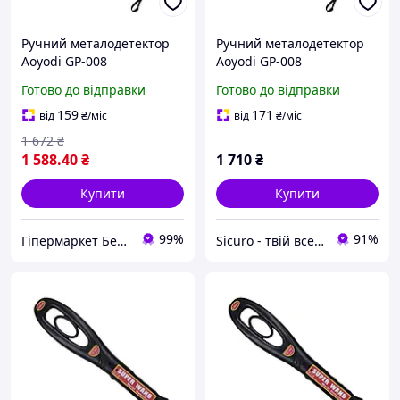
Ручний металодетектор
Ручний металодетектор
Aoyodi GP-008
Aoyodi GP-008
Готово до відправки
Готово до відправки
159
171
від
₴
/міс
від
₴
/міс
1 672
₴
1 588
.40
₴
1 710
₴
Купити
Купити
99%
91%
Гіпермаркет Безпеки Bezpeka-SHOP
Sicuro - твій всесвіт комфорту та безпеки