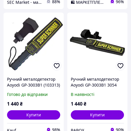
88%
96%
SEC Market - магазин систем безпеки №1
🛍️ МАРКЕТПЛЕЙС DMD
Ручний металодетектор
Ручний металодетектор
Aoyodi GP-3003B1 (103313)
Aoyodi GP-3003B1 3054
Готово до відправки
В наявності
1 440
₴
1 440
₴
Купити
Купити
98%
90%
Kauf
BABOX