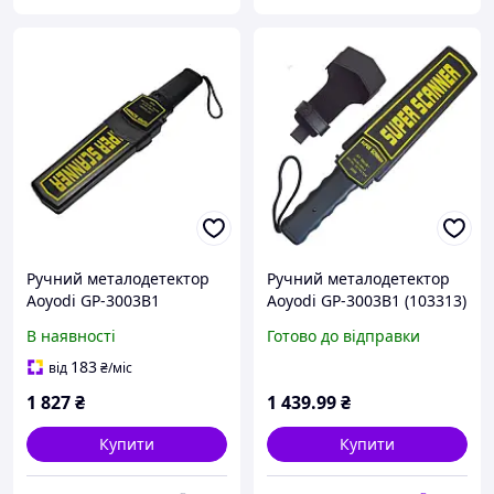
Ручний металодетектор
Ручний металодетектор
Aoyodi GP-3003B1
Aoyodi GP-3003B1 (103313)
D2-2026
В наявності
Готово до відправки
183
від
₴
/міс
1 827
₴
1 439
.99
₴
Купити
Купити