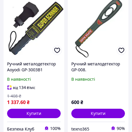
Ручний металодетектор
Ручний металодетектор
Aoyodi GP-3003B1
GP-008.
В наявності
В наявності
134
від
₴
/міс
1 408
₴
1 337
.60
₴
600
₴
Купити
Купити
100%
90%
Безпека Клуб
texno365