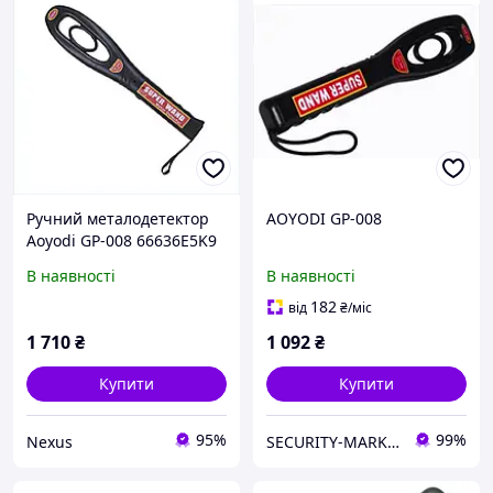
Ручний металодетектор
AOYODI GP-008
Aoyodi GP-008 66636E5K9
В наявності
В наявності
182
від
₴
/міс
1 710
₴
1 092
₴
Купити
Купити
95%
99%
Nexus
SECURITY-MARKET