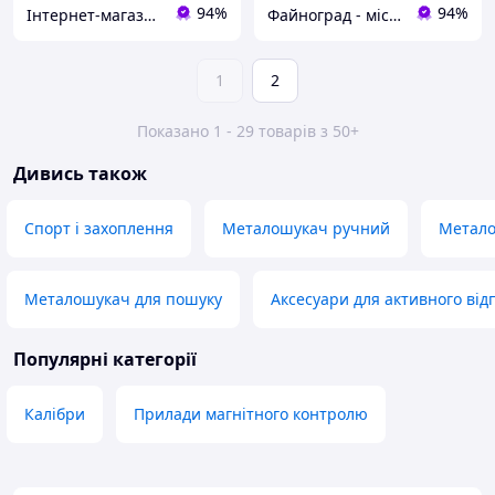
94%
94%
Інтернет-магазин KievMarket
Файноград - місто файних речей
1
2
Показано 1 - 29 товарів з 50+
Дивись також
Спорт і захоплення
Металошукач ручний
Метало
Металошукач для пошуку
Аксесуари для активного від
Популярні категорії
Калібри
Прилади магнітного контролю