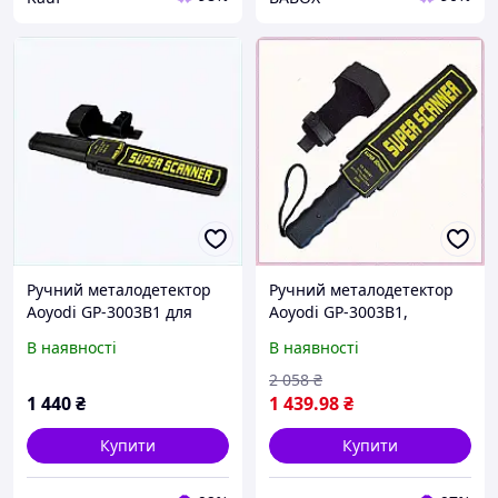
Ручний металодетектор
Ручний металодетектор
Aoyodi GP-3003B1 для
Aoyodi GP-3003B1,
служб безпеки,
6X7268A13
В наявності
В наявності
66EP6366M6
2 058
₴
1 440
₴
1 439
.98
₴
Купити
Купити