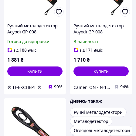
Ручний металодетектор
Ручний металодетектор
Aoyodi GP-008
Aoyodi GP-008
Готово до відправки
В наявності
188
171
від
₴
/міс
від
₴
/міс
1 881
₴
1 710
₴
Купити
Купити
99%
94%
🎯 ІТ-ЕКСПЕРТ 🎯
CamerTON - №1 Гіпермаркет систем безпеки в Західній Україні
Дивись також
Ручні металодетектори
Металодетектор
Оглядові металодетектори