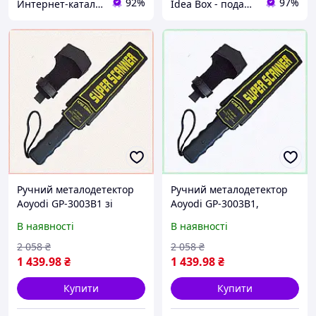
92%
97%
Интернет-каталог скидок "BAGSPACE.ua"
Idea Box - подарки для всей семьи
Ручний металодетектор
Ручний металодетектор
Aoyodi GP-3003B1 зі
Aoyodi GP-3003B1,
звуковим сигналом та
67268KC13
В наявності
В наявності
чохлом 6A7268A13C
2 058
₴
2 058
₴
1 439
.98
₴
1 439
.98
₴
Купити
Купити