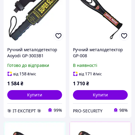
Ручний металодетектор
Ручний металодетектор
Aoyodi GP-3003B1
GP-008
Готово до відправки
В наявності
158
171
від
₴
/міс
від
₴
/міс
1 584
₴
1 710
₴
Купити
Купити
99%
98%
🎯 ІТ-ЕКСПЕРТ 🎯
PRO-SECURITY