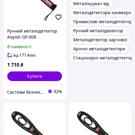
Металошукач мд
Металодетектори конвеєрні
Промислові металодетектори
Ручний металодекектор
Ручний металодетектор
Aoyodi GP-008
Металодетектор харчової
В наявності
Арочні металодетектори
171
від
₴
/міс
Стаціонарні металодетектор
1 710
₴
Купити
92%
Системи безпеки Айгвард