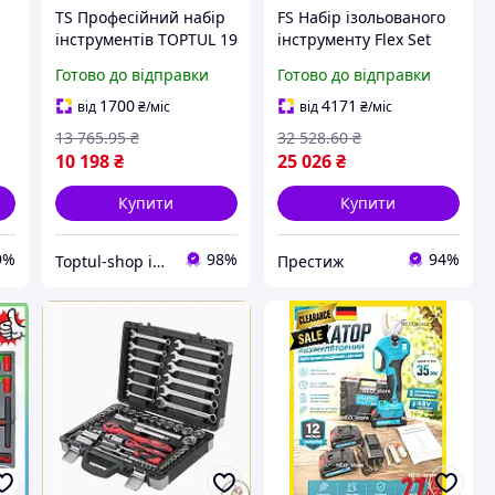
TS Професійний набір
FS Набір ізольованого
інструментів TOPTUL 19
інструменту Flex Set
Extra Line од. для
VDE 48од TOPTUL для
Готово до відправки
Готово до відправки
слюсарних робіт з
електриків ручний
діелектричним
інструмент в ложемент
1700
4171
від
₴
/міс
від
₴
/міс
покриттям ручний
SET18-F
13 765
.95
₴
32 528
.60
₴
SHT55_Q
10 198
₴
25 026
₴
Купити
Купити
9%
98%
94%
Toptul-shop інтернет магазин
Престиж