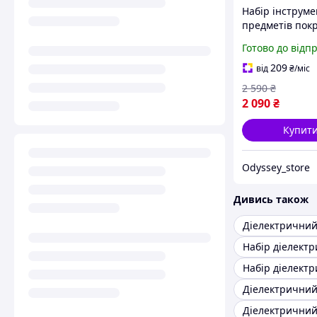
Набір інструме
предметів пок
оцинкованої ст
Готово до відп
набір торцевих
і біт із тріскач
209
від
₴
/міс
гаража
2 590
₴
2 090
₴
Купит
Odyssey_store
Дивись також