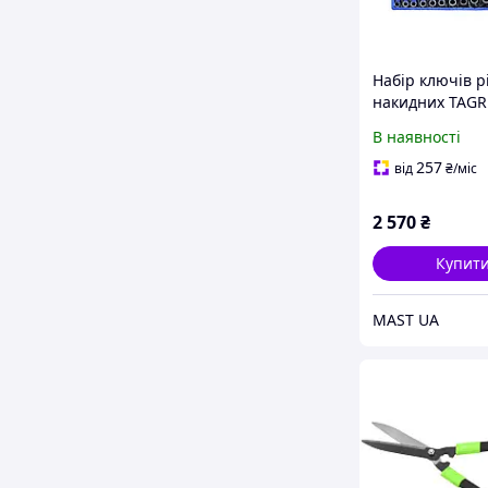
Набір ключів р
накидних TAGR
мм з гумовим
В наявності
покриттям, 30
257
від
₴
/міс
2 570
₴
Купит
MAST UA