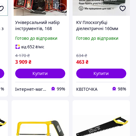
Універсальний набір
KV Плоскогубці
 з
інструментів, 168
діелектричні 160мм
предметів у ящику з
Smart Model Sigma для
Готово до відправки
Готово до відправки
7
розкладними секціями,
роботи з електрикою
антикорозійним
ручний інструмент для
652
від
₴
/міс
покриттям
висо 99/KVI
4 170
₴
634
₴
3 909
₴
463
₴
Купити
Купити
1%
99%
98%
Інтернет-магазин TRINTA
КВІТОЧКА