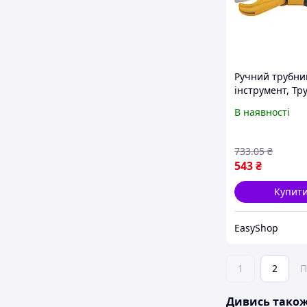
Ручний трубни
інструмент, Тр
для пластикови
В наявності
MASTERTOOL 3
лезо SS ручки 
покриттям 74-0
733
.05
₴
Труборізи
543
₴
Купит
EasyShop
1
2
П
Дивись тако