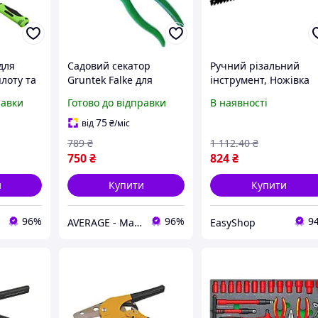
для
Садовий секатор
Ручний різальний
лоту та
Gruntek Falke для
інструмент, Ножівка
різання гілок до 18 мм,
для піноблоків
равки
Готово до відправки
В наявності
леві
лезо з тефлоновим
MASTERTOOL 700 мм
ям.
покриттям, ручний
зуб з побідитовою
75
від
₴
/міс
інструмент.
напайкою тефлонове
789
₴
1 112
.40
₴
покриття 14-2770,
750
₴
824
₴
Ручні
и
Купити
Купити
96%
96%
9
AVERAGE - Магазин Без предоплати
EasyShop