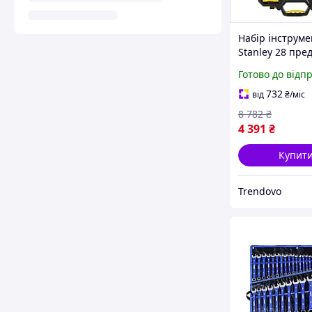
Набір інструме
Stanley 28 пре
для дому та ро
Готово до відп
хромованим п
і кейсом
732
від
₴
/міс
8 782
₴
4 391
₴
Купит
Trendovo