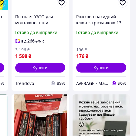
го
Пістолет YATO для
Рожково-накидний
монтажної піни
ключ з тріскачкою 13
професійний ручний
мм, ручний інструмент
Готово до відправки
Готово до відправки
інструмент з PTFE-
із хром-ванадієвої
нт
покриттям для
сталі, сатинове
266
від
₴
/міс
нанесення піни
покриття
3 196
₴
196
₴
1 598
₴
176
₴
Купити
Купити
8%
89%
96%
Trendovo
AVERAGE - Магазин Без предоплати