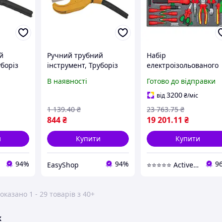
й
Ручний трубний
Набір
уборіз
інструмент, Труборіз
електроізольованого
х труб
для пластикових труб
інструменту 27 од VD
В наявності
Готово до відправки
-42 мм
MASTERTOOL 3-63 мм
діелектричне покрит
з TPR
лезо SS ручки з TPR
1/2 дюйма в ложемен
3200
від
₴
/міс
312,
покриттям 74-0313,
(623925)
1 139
.40
₴
23 763
.75
₴
Труборізи
844
₴
19 201
.11
₴
и
Купити
Купити
94%
94%
9
EasyShop
⭐️⭐️⭐️⭐️⭐️ Active Point
оказано 1 - 29 товарів з 40+
ж