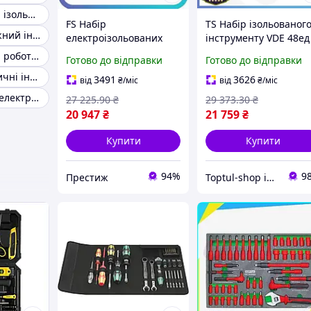
Діелектричний ізольований інструмент до 1000В
FS Набір
TS Набір ізольованог
Електромонтажний інструмент 5 в 1
електроізольованих
інструменту VDE 48ед
інструментів Flex Set
Extra Line TOPTUL в
Інструмент для роботи з електрикою
Готово до відправки
Готово до відправки
VDE 27ед TOPTUL для
ложементі для
Ручні діелектричні інструменти
електриків в ложементі
електромонтажних
3491
3626
від
₴
/міс
від
₴
/міс
набір руч SET18-F
робіт. SHT55_Q
Ізольований діелектричний інструмент VDE
27 225
.90
₴
29 373
.30
₴
20 947
₴
21 759
₴
Купити
Купити
94%
9
Престиж
Toptul-shop інтернет магазин