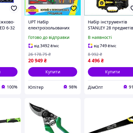
іжково-
UPT Набір
Набір інструментів
ED 6-32
електроізольованих
STANLEY 28 предметів
інструментів Best Mix
антикорозійним
Готово до відправки
В наявності
 шт
VDE 27ед TOPTUL для
покриттям, вага 3,25
електриків в ложементі
кг
3492
749
від
₴
/міс
від
₴
/міс
набір руч UPT66-B
26 178
.75
₴
8 992
₴
20 949
₴
4 496
₴
и
Купити
Купити
100%
98%
9
Юпітер
ДімОпт