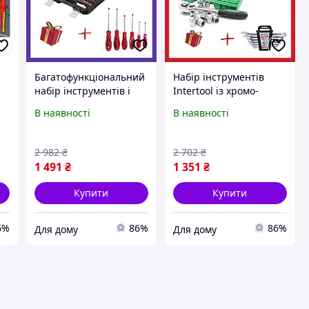
Багатофункціональний
Набір інструментів
набір інструментів і
Intertool із хромо-
E
насадок із двошаровим
ванадієвої сталі з
В наявності
В наявності
тя
нікелевим покриттям,
антикорозійним
ті
Інструменти з
покриттям 3,22 кг, Кейс
реверсом hou
з 21 од hou
2 982
₴
2 702
₴
1 491
₴
1 351
₴
Купити
Купити
6%
86%
86%
Для дому
Для дому