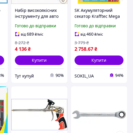
о
Набір високоякісних
SK Акумуляторний
інструменту для авто
секатор Krafftec Mega
та дому 61 од із хромо-
Product 48V для саду до
Готово до відправки
Готово до відправки
ванадієвої сталі з
35 мм ручний
антикорозійним
інструмент для
689
460
від
₴
/міс
від
₴
/міс
покриттям
обрізання г Leader25
8 272
₴
3 779
₴
4 136
₴
2 758
.67
₴
Купити
Купити
8%
90%
94%
Тут купуй
SOKIL_UA