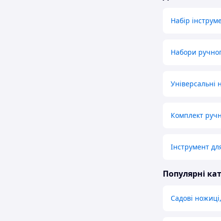
Набір інструм
Набори ручног
Універсальні 
Комплект ручн
Інструмент дл
Популярні кат
Садові ножиці,