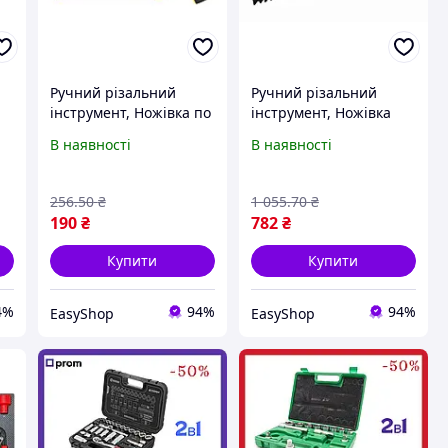
Ручний різальний
Ручний різальний
інструмент, Ножівка по
інструмент, Ножівка
металу MASTERTOOL
для піноблоків
В наявності
В наявності
150 мм алюмінієва
MASTERTOOL 550 мм
рукоятка з покриттям
зуб з побідитовою
TPR flex полотно 12.5
напайкою тефлонове
256
.50
₴
1 055
.70
₴
мм 24TPI
покриття 14-2755,
190
₴
782
₴
Ручні
Купити
Купити
4%
94%
94%
EasyShop
EasyShop