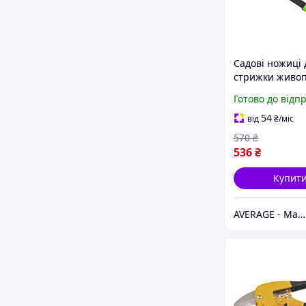
Садові ножиці 
стрижки живоп
кущів, ручний
Готово до відп
інструмент, ста
леза з покритт
54
від
₴
/міс
570
₴
536
₴
Купит
AVERAGE - Магазин Без предоплати