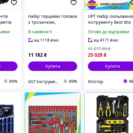
нтів
Набір торцевих головок
UPT Набір ізольовано
дметів
з тріскачкою,
інструменту Best Mix
боти з
подовжувачем
VDE 48од TOPTUL для
равки
В наявності
Готово до відправки
окриттям
1/4"+діелектричні
електриків ручний
викрутки+подовжені
інструмент в ложеме
1118
4171
від
₴
/міс
від
₴
/міс
біти 25од. Wera
UPT66-B
31 277
.50
₴
Kompakt SH 1
11 182
₴
25 028
₴
05135927001
и
Купити
Купити
89%
89%
9
AST-Інструмент
Юпітер