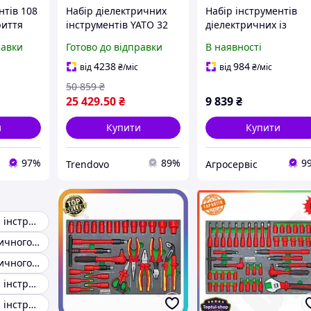
нтів 108
Набір діелектричних
Набір інструментів
риття
інструментів YATO 32
діелектричних із
алі,
од для
ізоляцією до 1000 В
равки
Готово до відправки
В наявності
 головок
електромонтажних
YATO 21 пр.
кою для
робіт із ізоляцією до
4238
984
від
₴
/міс
від
₴
/міс
1000 В
50 859
₴
25 429
.50
₴
9 839
₴
и
Купити
Купити
97%
89%
9
Trendovo
Агросервіс
Діелектричний інструмент
Набір діелектричного інструменту до 1000в
Набір діелектричного інструменту
Діелектричний інструмент КВТ
Діелектричний інструмент до 1000в