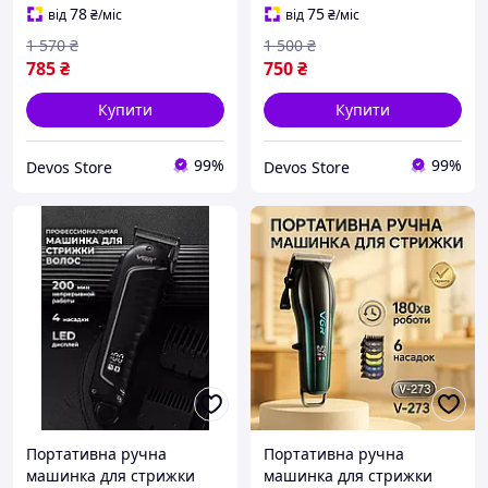
волосся (2 акб, 4 насадки),
стрижки, DVS
78
75
від
₴
/міс
від
₴
/міс
DVS
1 570
₴
1 500
₴
785
₴
750
₴
Купити
Купити
99%
99%
Devos Store
Devos Store
Портативна ручна
Портативна ручна
машинка для стрижки
машинка для стрижки