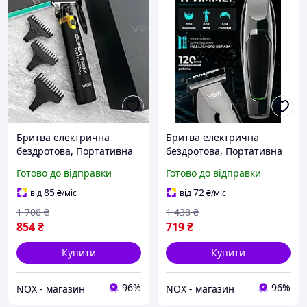
Бритва електрична
Бритва електрична
бездротова, Портативна
бездротова, Портативна
ручна машинка для
ручна машинка для
Готово до відправки
Готово до відправки
стрижки волосся (+3
стрижки волосся (+5
насадки), NOX
насадок), NOX
85
72
від
₴
/міс
від
₴
/міс
1 708
₴
1 438
₴
854
₴
719
₴
Купити
Купити
96%
96%
NOX - магазин
NOX - магазин