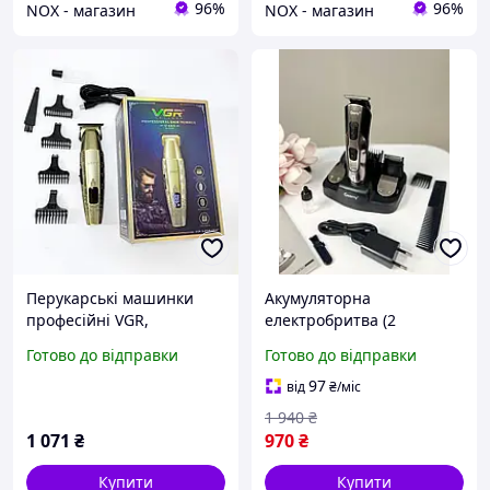
96%
96%
NOX - магазин
NOX - магазин
Перукарські машинки
Акумуляторна
професійні VGR,
електробритва (2
Портативна ручна
швидкості), Портативна
Готово до відправки
Готово до відправки
машинка для стрижки
ручна машинка для
волосся, Тример для
стрижки волосся, XTM
97
від
₴
/міс
скронь QY-46
1 940
₴
1 071
₴
970
₴
Купити
Купити