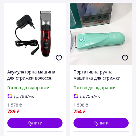
Акумуляторна машина
Портативна ручна
для стрижки волосся,
машинка для стрижки
Портативна ручна
волосся,
Готово до відправки
Готово до відправки
машинка для стрижки
Багатофункціональний
волосся (2 акб, 4 насадки),
набір для стрижки
79
75
від
₴
/міс
від
₴
/міс
NOX
(Детская), NOX
1 578
₴
1 508
₴
789
₴
754
₴
Купити
Купити