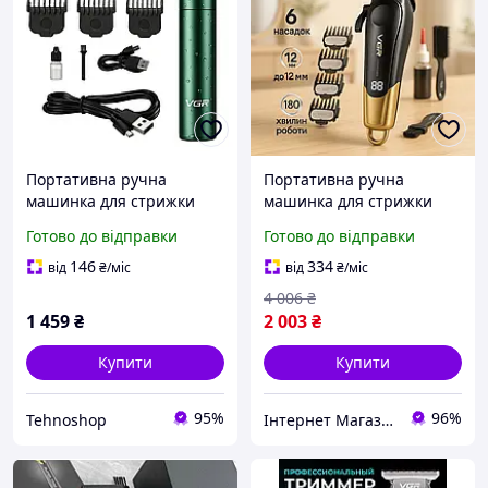
Портативна ручна
Портативна ручна
машинка для стрижки
машинка для стрижки
волосся VGR V-186,
волосся VGR V-662,
Готово до відправки
Готово до відправки
Професійна акумуляторна
Машинка для стрижки з
машинка Акумулятор JQ-
потужним акумулятором
146
334
від
₴
/міс
від
₴
/міс
30
FB-36
4 006
₴
1 459
₴
2 003
₴
Купити
Купити
95%
96%
Tehnoshop
Інтернет Магазин "Tano"