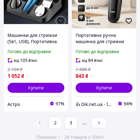
Машинки для стрижки
Портативна ручна
(5в1, USB), Портативна
машинка для стрижки
ручна машинка для
волосся, Тример для
Готово до відправки
Готово до відправки
стрижки волосся, AST
скронь Сімейна машинка
стрижки волосся GK-50
105
84
від
₴
/міс
від
₴
/міс
2 104
₴
1 686
₴
1 052
₴
843
₴
Купити
Купити
97%
94%
Астро
👍 Dik.net.ua - Інтернет магазин
1
2
3
...
Показано 1 - 29 товарів з 7000+