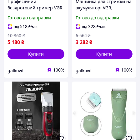
Професійний
Машинка для стрижки на
бездротовий тример VGR,
акумуляторі VGR,
Портативна ручна
Портативна ручна
Готово до відправки
Готово до відправки
машинка для стрижки
машинка для стрижки
волосся, Тример
волосся EY-56
518
328
від
₴
/міс
від
₴
/міс
бездротовий MN-33
10 360
₴
6 564
₴
5 180
₴
3 282
₴
Купити
Купити
100%
100%
galkovit
galkovit