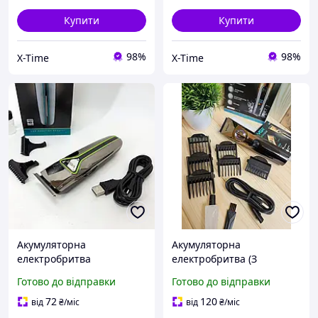
Купити
Купити
98%
98%
X-Time
X-Time
Акумуляторна
Акумуляторна
електробритва
електробритва (З
(Акум+мережа),
дисплеєм), Портативна
Готово до відправки
Готово до відправки
Портативна ручна
ручна машинка для
машинка для стрижки
стрижки волосся, XTM
72
120
від
₴
/міс
від
₴
/міс
волосся, XTM