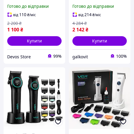
волосся (2000 мАг),
волосся VGR V-273,
Готово до відправки
Готово до відправки
Машинка для стрижки
Бездротовий тример для
волосся бездротова, THO
стрижки волосся CT-20
110
214
від
₴
/міс
від
₴
/міс
2 200
₴
4 284
₴
1 100
₴
2 142
₴
Купити
Купити
99%
100%
Devos Store
galkovit