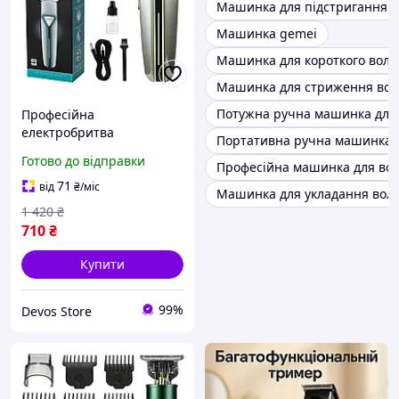
Машинка для підстригання в
Машинка gemei
Машинка для короткого воло
Машинка для стриження вол
Потужна ручна машинка для
Професійна
електробритва
Портативна ручна машинка 
(Акум+мережа),
Готово до відправки
Професійна машинка для вол
Портативна ручна
машинка для стрижки
71
від
₴
/міс
Машинка для укладання вол
волосся, DVS
1 420
₴
710
₴
Купити
99%
Devos Store