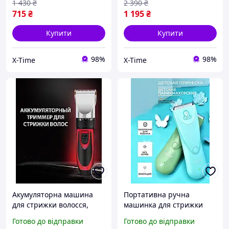
1 430
₴
2 390
₴
715
₴
1 195
₴
Купити
Купити
98%
98%
X-Time
X-Time
Акумуляторна машина
Портативна ручна
для стрижки волосся,
машинка для стрижки
Портативна ручна
волосся (Детская),
Готово до відправки
Готово до відправки
машинка для стрижки
Електрична машинка для