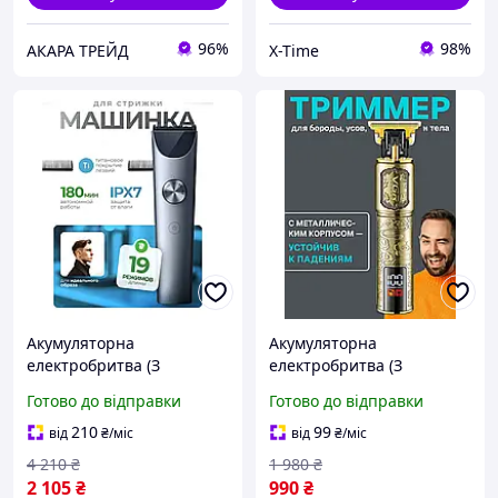
96%
98%
АКАРА ТРЕЙД
X-Time
Акумуляторна
Акумуляторна
електробритва (З
електробритва (З
дисплеєм), Портативна
екраном), Портативна
Готово до відправки
Готово до відправки
ручна машинка для
ручна машинка для
стрижки волосся, XTM
стрижки волосся, XTM
210
99
від
₴
/міс
від
₴
/міс
4 210
₴
1 980
₴
2 105
₴
990
₴