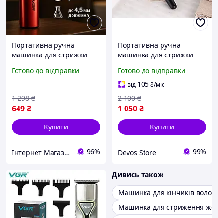
Портативна ручна
Портативна ручна
машинка для стрижки
машинка для стрижки
волосся VGR V-987,
волосся, Електромашинка
Готово до відправки
Готово до відправки
Тример бездротовий,
для волосся
Машинка для стрижки від
(Акум+мережа), DVS
105
від
₴
/міс
акб YV-87
1 298
₴
2 100
₴
649
₴
1 050
₴
Купити
Купити
96%
99%
Інтернет Магазин "Tano"
Devos Store
Дивись також
Машинка для кінчиків волос
Машинка для стриження жор