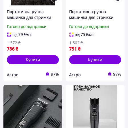
Портативна ручна
Портативна ручна
машинка для стрижки
машинка для стрижки
волосся (2 акб, 4 насадки),
волосся, Машинка для
Готово до відправки
Готово до відправки
Машинка для видалення
стрижки голови (Детская),
волосся на обличчі, AST
AST
79
75
від
₴
/міс
від
₴
/міс
1 572
₴
1 502
₴
786
₴
751
₴
Купити
Купити
97%
97%
Астро
Астро