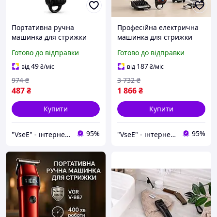
Портативна ручна
Професійна електрична
машинка для стрижки
машинка для стрижки
волосся, Тример для
VGR V-279 RED,
Готово до відправки
Готово до відправки
самостійної стрижки
Портативна ручна
волосся XF-45
машинка для стрижки
49
187
від
₴
/міс
від
₴
/міс
волосся QN-11
974
₴
3 732
₴
487
₴
1 866
₴
Купити
Купити
95%
95%
"VseE" - інтернет-магазин тактичного військового спорядження | Власне виробництво |
"VseE" - інтернет-магазин тактичного військового спорядження | Власне виробництво |