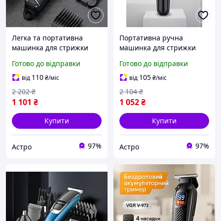
Легка та портативна
Портативна ручна
машинка для стрижки
машинка для стрижки
волосся, Портативна
волосся (Акум+мережа),
Готово до відправки
Готово до відправки
ручна машинка для
Машинка для стрижки
стрижки волосся (2000
чоловіча, AST
110
105
від
₴
/міс
від
₴
/міс
мАг), AST
2 202
₴
2 104
₴
1 101
₴
1 052
₴
Купити
Купити
97%
97%
Астро
Астро