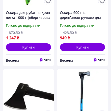
Сокира для рубання дров
Сокира 600 г із
легка 1000 г фібергласова
дерев'яною ручкою для
ручка 600 мм для дачі та
рубання дров і обрізання
Готово до відправки
Готово до відправки
активного відпочинку
дерев для садівників та
FLAME
активного відпочинку
1 870
.50
₴
1 423
.50
₴
FLAME
1 247
₴
949
₴
Купити
Купити
96%
96%
Веселка
Веселка