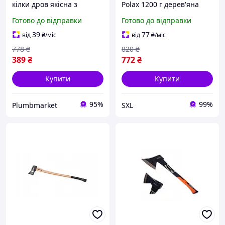
кілки дров якісна з
Polax 1200 г дерев'яна
фібергласовою ручкою
ручка для рубки дров та
Готово до відправки
Готово до відправки
ударний Sigma 360 мм
обрізки дерев професійна
1000 г
сталева для дому саду та
39
77
від
₴
/міс
від
₴
/міс
будівництва 3
778
₴
820
₴
389
₴
772
₴
Купити
Купити
95%
99%
Plumbmarket
SXL