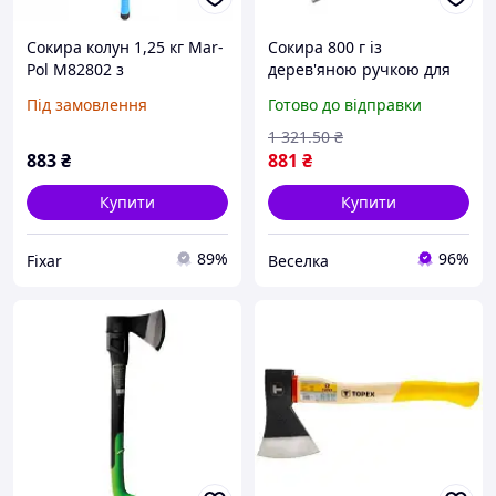
Сокира колун 1,25 кг Mar-
Сокира 800 г із
Pol M82802 з
дерев'яною ручкою для
фібергласовою ручкою
рубання дров і обрізання
Під замовлення
Готово до відправки
для колки дров
дерев для садівників і
лісозрубів FLAME
1 321
.50
₴
883
₴
881
₴
Купити
Купити
89%
96%
Fixar
Веселка