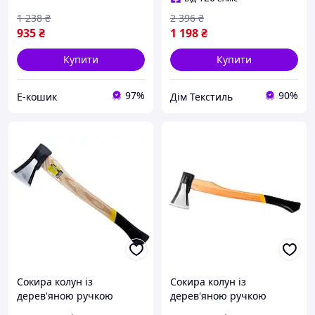
1 238
₴
2 396
₴
935
₴
1 198
₴
Купити
Купити
97%
90%
Е-кошик
Дім Текстиль
Сокира колун із
Сокира колун із
дерев'яною ручкою
дерев'яною ручкою
ручною для кілки дров
ручною для кілки дров