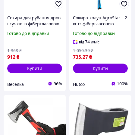
Сокира для рубання дров
Сокира-колун AgroStar L 2
і сучків із фібергласовою
кг із фібергласовою
ручкою 1000 г легкий
ручкою для коління дров
Готово до відправки
Готово до відправки
компактний для
садівників і туристів
74
від
₴
/міс
FLAME
1 368
₴
1 050
.39
₴
912
₴
735
.27
₴
Купити
Купити
96%
100%
Веселка
Hutco