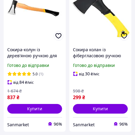
Сокира-колун із
Сокира колан із
дерев'яною ручкою для
фібергласовою ручкою
кілки дров ручний
ручною для кілки дров
Готово до відправки
Готово до відправки
ударний 700 мм
ударний якісний 240 мм
sanmarket
sanmarket
30
5.0
(1)
від
₴
/міс
84
від
₴
/міс
1 674
₴
598
₴
837
₴
299
₴
Купити
Купити
96%
96%
Sanmarket
Sanmarket