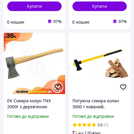
Купити
Купити
97%
97%
Е-кошик
Е-кошик
EK Сокира-колун TNX
Потужна сокира колан
2000г з дерев'яною
3000 г кований,
Original Design ручкою
Професійний колан для
Готово до відправки
Готово до відправки
600мм для колки дров та
колення дров і колод зі
рубки деревини т HFX17_E
зручною фібергласовою
5.0
(1)
ручкою
120
від
₴
/міс