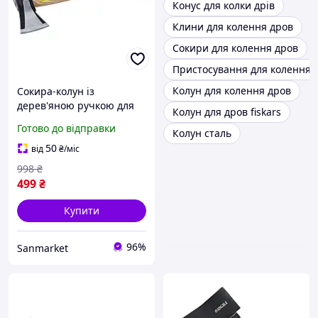
Конус для колки дрів
Клини для колення дров
Сокири для колення дров
Пристосування для колення 
Колун для колення дров
Сокира-колун із
дерев'яною ручкою для
Колун для дров fiskars
кілки дров ручний
Готово до відправки
Колун сталь
ударний 500 мм
sanmarket
50
від
₴
/міс
998
₴
499
₴
Купити
96%
Sanmarket