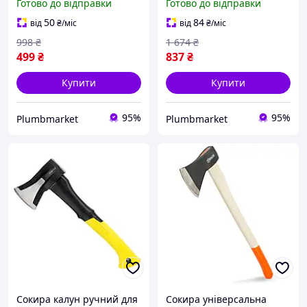
Готово до відправки
Готово до відправки
ударний Sigma 500 мм
ударний Sigma 700 мм
1000 г
2000 г
50
84
від
₴
/міс
від
₴
/міс
998
₴
1 674
₴
499
₴
837
₴
Купити
Купити
95%
95%
Plumbmarket
Plumbmarket
Сокира калун ручний для
Сокира універсальна