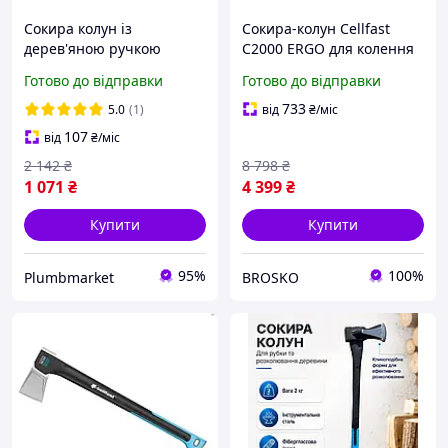
Сокира колун із
Сокира-колун Cellfast
дерев'яною ручкою
C2000 ERGO для колення
ручною для кілки дров
дров з ергономічною
Готово до відправки
Готово до відправки
ударний Sigma 700 мм
ручкою і високою
2500 г
міцністю
733
5.0
(1)
від
₴
/міс
107
від
₴
/міс
2 142
₴
8 798
₴
1 071
₴
4 399
₴
Купити
Купити
95%
100%
Plumbmarket
BROSKO