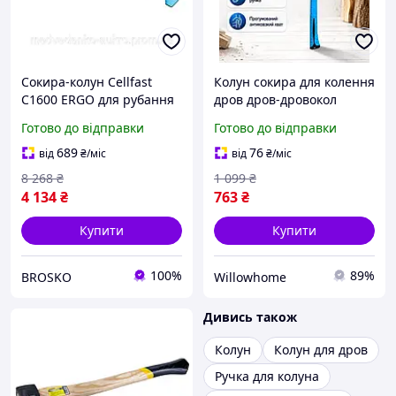
Сокира-колун Cellfast
Колун сокира для колення
C1600 ERGO для рубання
дров дров-дровокол
дров і колення деревини
колан із фібергласовою
Готово до відправки
Готово до відправки
з ергономічною ручкою
ручкою сокира колан для
рубання дерева садовий
689
76
від
₴
/міс
від
₴
/міс
туристичний госп
8 268
₴
1 099
₴
4 134
₴
763
₴
Купити
Купити
100%
89%
BROSKO
Willowhome
Дивись також
Колун
Колун для дров
Ручка для колуна