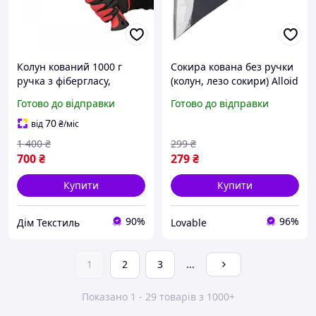
Колун кований 1000 г
Сокира кована без ручки
ручка з фібергласу,
(колун, лезо сокири) Alloid
сокира колант для кілки
1250 г для колки дров,
Готово до відправки
Готово до відправки
дров кована ручна
столярна
сокира кілограма для дачі
70
від
₴
/міс
вдома
1 400
₴
299
₴
700
₴
279
₴
Купити
Купити
90%
96%
Дім Текстиль
Lovable
1
2
3
...
Показано 1 - 29 товарів з 1000+