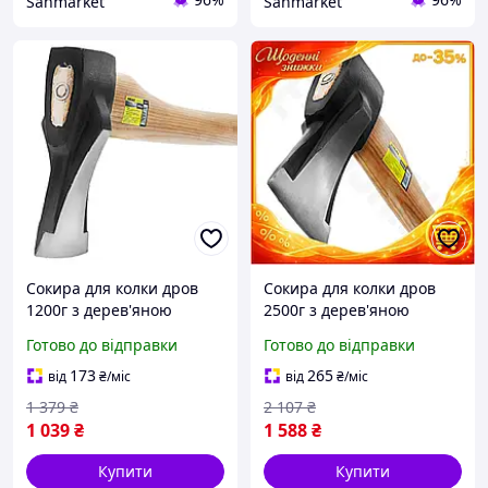
Sanmarket
Sanmarket
Сокира для колки дров
Сокира для колки дров
1200г з дерев'яною
2500г з дерев'яною
ручкою (ясен) SIGMA
ручкою 700мм SIGMA
Готово до відправки
Готово до відправки
(4322341) інструмент для
(4322381) ясен, тартак,
рубки деревини. EK-77
дроворуб, колунок, EK-77
173
265
від
₴
/міс
від
₴
/міс
1 379
₴
2 107
₴
1 039
₴
1 588
₴
Купити
Купити