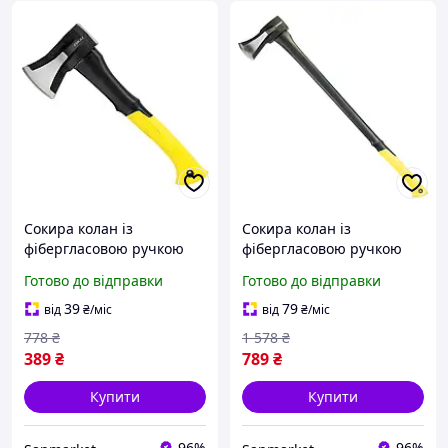
Сокира колан із
Сокира колан із
фібергласовою ручкою
фібергласовою ручкою
ручною для кілки дров
ручною для кілки дров
Готово до відправки
Готово до відправки
ударний якісний 360 мм
ударний якісний 900 мм
sanmarket
sanmarket
39
79
від
₴
/міс
від
₴
/міс
778
₴
1 578
₴
389
₴
789
₴
Купити
Купити
96%
96%