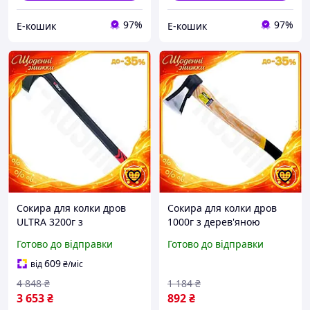
97%
97%
Е-кошик
Е-кошик
Сокира для колки дров
Сокира для колки дров
ULTRA 3200г з
1000г з дерев'яною
фібергласовою ручкою
ручкою (ясен) SIGMA
Готово до відправки
Готово до відправки
965мм потужний
(4322331) інструмент для
інструмент для колки
деревини. EK-77
609
від
₴
/міс
дров EK-77
4 848
₴
1 184
₴
3 653
₴
892
₴