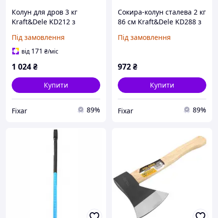
Колун для дров 3 кг
Сокира-колун сталева 2 кг
Kraft&Dele KD212 з
86 см Kraft&Dele KD288 з
дерев'яною ручкою 85 см
фібергласовою ручкою
Під замовлення
Під замовлення
потужна сокира для колки
для колки дров і
деревини
деревини
171
від
₴
/міс
1 024
₴
972
₴
Купити
Купити
89%
89%
Fixar
Fixar