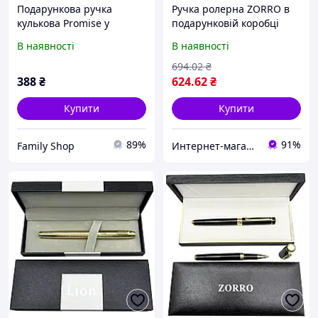
Подарункова ручка
Ручка ролерна ZORRO в
кулькова Promise у
подарунковій коробці
футлярі (чорна із
(чорна із золотистими
В наявності
В наявності
золотистим кліпом) 3183
вставками) 249
694
.02
₴
388
₴
624
.62
₴
Купити
Купити
89%
91%
Family Shop
Интернет-магазин Восторг Онлайн - товары для различных людей!