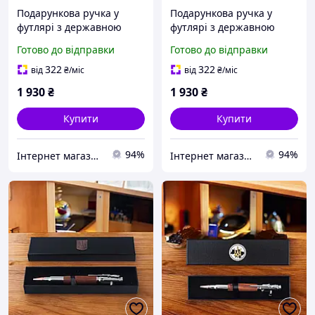
Подарункова ручка у
Подарункова ручка у
футлярі з державною
футлярі з державною
символікою "Служба
символікою "Танкові
Готово до відправки
Готово до відправки
безпеки України" TENSO
війська" TENSO
322
322
від
₴
/міс
від
₴
/міс
1 930
₴
1 930
₴
Купити
Купити
94%
94%
Інтернет магазин birca.com.ua
Інтернет магазин birca.com.ua