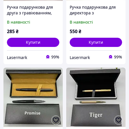
Ручка подарункова для
Ручка подарункова для
друга з гравіюванням,
директора з
біло-золотиста, золота
персональним
В наявності
В наявності
(можна додати ваш текст)
гравіюванням, чорно-
золотиста, можливий ваш
285
₴
550
₴
текст
Купити
Купити
99%
99%
Lasermark
Lasermark