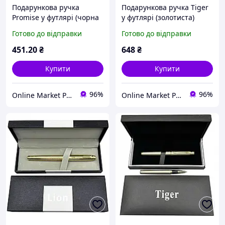
Подарункова ручка
Подарункова ручка Tiger
Promise у футлярі (чорна
у футлярі (золотиста)
із золотистим кліпом)
Готово до відправки
Готово до відправки
451
.20
₴
648
₴
Купити
Купити
96%
96%
Online Market Plus
Online Market Plus