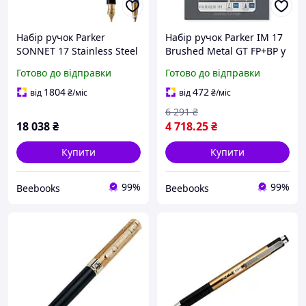
Набір ручок Parker
Набір ручок Parker IM 17
SONNET 17 Stainless Steel
Brushed Metal GT FP+BP у
GT FP+BP в подарунковій
подарунковій упаковці (22
Готово до відправки
Готово до відправки
упаковці (84 192b24)
282b19)
1804
472
від
₴
/міс
від
₴
/міс
6 291
₴
18 038
₴
4 718
.25
₴
Купити
Купити
99%
99%
Beebooks
Beebooks