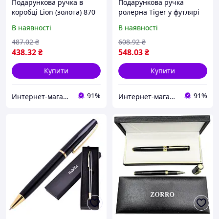
Подарункова ручка в
Подарункова ручка
коробці Lion (золота) 870
ролерна Tiger у футлярі
(золотисто-срібляста) 515
В наявності
В наявності
487
.02
₴
608
.92
₴
438
.32
₴
548
.03
₴
Купити
Купити
91%
91%
Интернет-магазин Восторг Онлайн - товары для различных людей!
Интернет-магазин Восторг Онлайн - товары для различных людей!