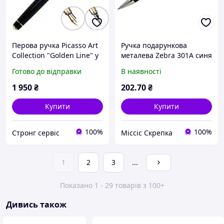
Перова ручка Picasso Art
Ручка подарункова
Collection "Golden Line" у
металева Zebra 301А синя
подарунковому футлярі
0,7 мм, автомат,
Готово до відправки
В наявності
золотистий корпус
1 950
₴
202
.70
₴
Купити
Купити
100%
100%
Стронг сервіс
Міссіс Скрепка
1
2
3
...
Показано 1 - 29 товарів з 100+
Дивись також