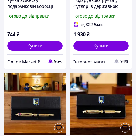
Ручка ZORRO у
Подарункова ручка у
подарунковій коробці
футлярі з державною
(чорна із золотистими
символікою "Воєнна
Готово до відправки
Готово до відправки
вставками)
розвідка України" TENSO
322
від
₴
/міс
744
₴
1 930
₴
Купити
Купити
96%
94%
Online Market Plus
Інтернет магазин birca.com.ua