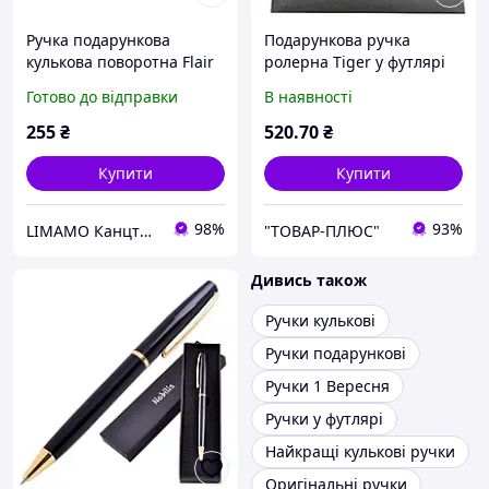
Ручка подарункова
Подарункова ручка
кулькова поворотна Flair
ролерна Tiger у футлярі
№P1061 "Golden Eye"
(золотиста) 30063
Готово до відправки
В наявності
(корпус матовий срібний)
255
₴
520
.70
₴
Купити
Купити
98%
93%
LIMAMO Канцтовари - натхненний простір для роботи та навчання
"ТОВАР-ПЛЮС"
Дивись також
Ручки кулькові
Ручки подарункові
Ручки 1 Вересня
Ручки у футлярі
Найкращі кулькові ручки
Оригінальні ручки