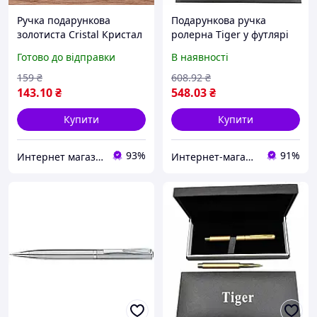
Ручка подарункова
Подарункова ручка
золотиста Cristal Кристал
ролерна Tiger у футлярі
(золотиста) 30063
Готово до відправки
В наявності
159
₴
608
.92
₴
143
.10
₴
548
.03
₴
Купити
Купити
93%
91%
Интернет магазин сувениров Старик Хоттабыч
Интернет-магазин Восторг Онлайн - товары для различных людей!