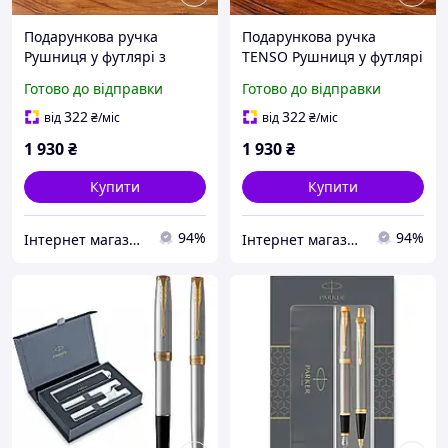
Подарункова ручка
Подарункова ручка
Рушниця у футлярі з
TENSO Рушниця у футлярі
державною символікою
з державною символікою
Готово до відправки
Готово до відправки
TENSO
Тризуб на фоні карти
України
322
322
від
₴
/міс
від
₴
/міс
1 930
₴
1 930
₴
Купити
Купити
94%
94%
Інтернет магазин birca.com.ua
Інтернет магазин birca.com.ua