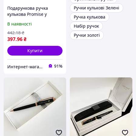
Ручки кулькові Зелені
Подарункова ручка
кулькова Promise у
Ручка кулькова
футлярі (чорна із
В наявності
Набір ручок
золотистим кліпом) 3183
442
.18
₴
Ручки золоті
397
.96
₴
Купити
91%
Интернет-магазин Восторг Онлайн - товары для различных людей!