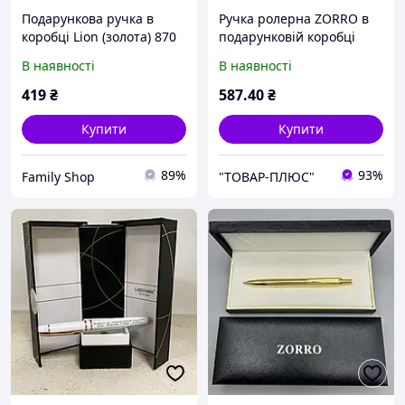
Подарункова ручка в
Ручка ролерна ZORRO в
коробці Lion (золота) 870
подарунковій коробці
(чорна із золотистими
В наявності
В наявності
вставками) 249
419
₴
587
.40
₴
Купити
Купити
89%
93%
Family Shop
"ТОВАР-ПЛЮС"