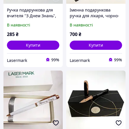
Ручка подарункова для
Іменна подарункова
вчителя "З Днем Знань",
ручка для лікаря, чорно-
чорно-золотиста, тонка
золотиста з
В наявності
В наявності
(текст можна змінити)
гравіюванням вашого
тексту (подарункове
285
₴
700
₴
пакування)
Купити
Купити
99%
99%
Lasermark
Lasermark