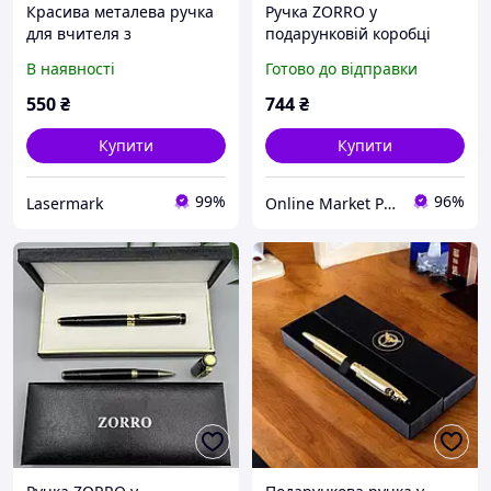
Красива металева ручка
Ручка ZORRO у
для вчителя з
подарунковій коробці
гравіюванням цитати,
(золотиста)
В наявності
Готово до відправки
біло-золотиста,
подарункова коробка
550
₴
744
₴
Купити
Купити
99%
96%
Lasermark
Online Market Plus