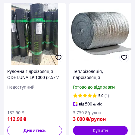
Рулонна гідроізоляція
Теплоізоляція,
ODE LUNA LP 1000 (2.5кг/
пароізоляція
м2), аналог Бікроеласту
огороджувальних
Недоступний
Готово до відправки
ЕПП 10м.кв
конструкцій будівель
ламінована 5 мм (50 м.кв/
5.0
(1)
рулон)
500
від
₴
/міс
132
.90
₴
3 750
₴/рулон
112
.96
₴
3 000
₴/рулон
Дивитись
Купити