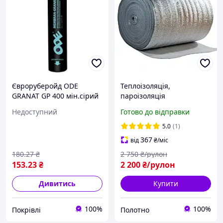
Євроруберойд ODE
Теплоізоляція,
GRANAT GP 400 мін.сірий
пароізоляція
огороджувальних
Недоступний
Готово до відправки
конструкцій будівель
ламінована 3 мм (50 м.кв/
5.0
(1)
рулон)
367
від
₴
/міс
180
.27
₴
2 750
₴/рулон
153
.23
₴
2 200
₴/рулон
Дивитись
Купити
100%
100%
Покрівлі
Полотно