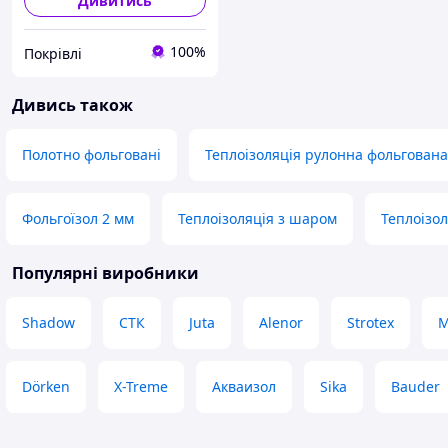
Дивитись
100%
Покрівлі
Дивись також
Полотно фольговані
Теплоізоляція рулонна фольгована
Фольгоїзол 2 мм
Теплоізоляція з шаром
Теплоізо
Популярні виробники
Shadow
СТК
Juta
Alenor
Strotex
М
Dörken
X-Treme
Акваизол
Sika
Bauder