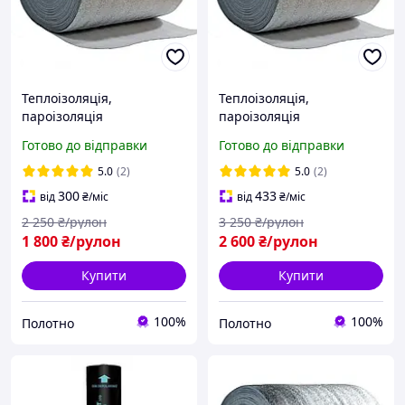
Теплоізоляція,
Теплоізоляція,
пароізоляція
пароізоляція
огороджувальних
огороджувальних
Готово до відправки
Готово до відправки
конструкцій будівель
конструкцій будівель
ламінована 2 мм (50 м.кв/
ламінована 4 мм (50 м.кв/
5.0
(2)
5.0
(2)
рулон)
рулон)
300
433
від
₴
/міс
від
₴
/міс
2 250
₴/рулон
3 250
₴/рулон
1 800
₴/рулон
2 600
₴/рулон
Купити
Купити
100%
100%
Полотно
Полотно