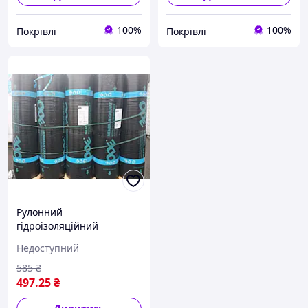
100%
100%
Покрівлі
Покрівлі
Рулонний
гідроізоляційний
матеріал ODE GRANAT GP
Недоступний
400 VIYADUK (5 мм)
585
₴
497
.25
₴