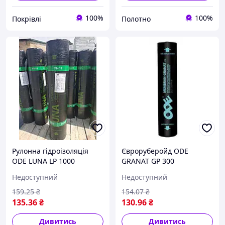
100%
100%
Покрівлі
Полотно
Рулонна гідроізоляція
Євроруберойд ODE
ODE LUNA LP 1000
GRANAT GP 300
мін.сірий (4 кг/м2), аналог
Недоступний
Недоступний
Бікроеласт ЕКП сл.сірий
10м.кв
159
.25
₴
154
.07
₴
135
.36
₴
130
.96
₴
Дивитись
Дивитись