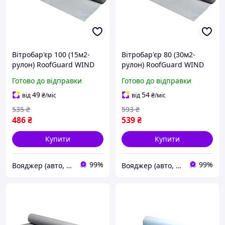
Вітробар'єр 100 (15м2-
Вітробар'єр 80 (30м2-
рулон) RoofGuard WIND
рулон) RoofGuard WIND
3009-VO
3009-VO
Готово до відправки
Готово до відправки
49
54
від
₴
/міс
від
₴
/міс
535
₴
593
₴
486
₴
539
₴
Купити
Купити
99%
99%
Вояджер (авто, туризм, спорт)
Вояджер (авто, туризм, спорт)