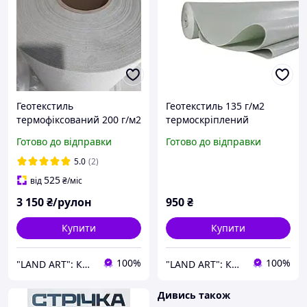
Геотекстиль
Геотекстиль 135 г/м2
термофіксований 200 г/м2
термоскріплений
1,5м*50м (75 м2) для
просочений 1м*50м
Готово до відправки
Готово до відправки
захисту мембран, рослин
Геотканина для садових
від морозів
доріжок
5.0
(2)
525
від
₴
/міс
3 150
₴/рулон
950
₴
Купити
Купити
100%
100%
"LAND ART": Корисні товари для вашого будинку та саду!
"LAND ART": Корисні товари для вашого будинку та саду!
Дивись також