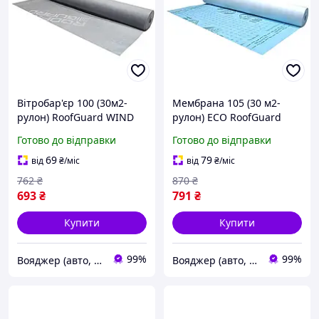
Вітробар'єр 100 (30м2-
Мембрана 105 (30 м2-
рулон) RoofGuard WIND
рулон) ЕСО RoofGuard
3009-VO
гідроізоляційна,
Готово до відправки
Готово до відправки
супердифузійна
тришарова 3009-VO
69
79
від
₴
/міс
від
₴
/міс
762
₴
870
₴
693
₴
791
₴
Купити
Купити
99%
99%
Вояджер (авто, туризм, спорт)
Вояджер (авто, туризм, спорт)