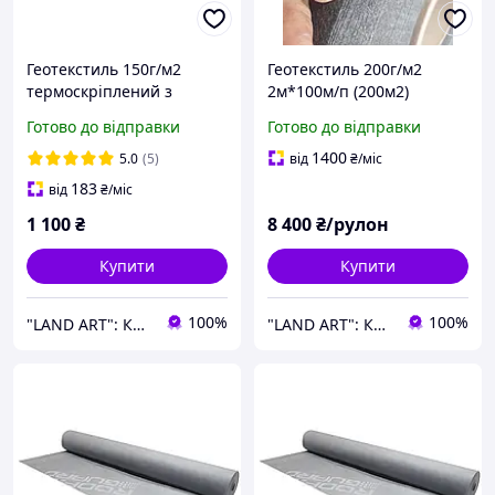
Геотекстиль 150г/м2
Геотекстиль 200г/м2
термоскріплений з
2м*100м/п (200м2)
просоченням 1м*50м
термоскріплений під
Готово до відправки
Готово до відправки
Геотекстиль під
щебінь, під плитку, під
тротуарну плитку
басейни
1400
5.0
(5)
від
₴
/міс
Нетканий геотекстиль
183
від
₴
/міс
1 100
₴
8 400
₴/рулон
Купити
Купити
100%
100%
"LAND ART": Корисні товари для вашого будинку та саду!
"LAND ART": Корисні товари для вашого будинку та саду!