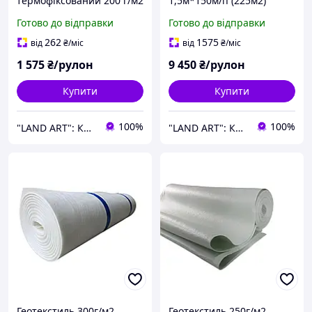
термофіксований 200 г/м2
1,5м*150м/п (225м2)
1,5м*25м/п (37,5 м2) для
термофіксований для
Готово до відправки
Готово до відправки
захисту мембран, рослин
покрівлі, під плитку,
від морозів
захисту мембран
262
1575
від
₴
/міс
від
₴
/міс
1 575
₴/рулон
9 450
₴/рулон
Купити
Купити
100%
100%
"LAND ART": Корисні товари для вашого будинку та саду!
"LAND ART": Корисні товари для вашого будинку та саду!
Геотекстиль 300г/м2
Геотекстиль 250г/м2