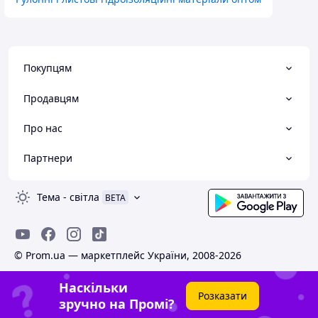
Покупцям
Продавцям
Про нас
Партнери
Тема
-
світла
BETA
© Prom.ua — маркетплейс України, 2008-2026
Наскільки
Розказати
зручно на Промі?