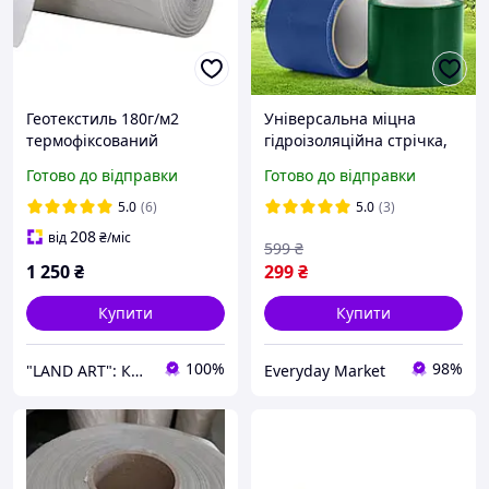
Геотекстиль 180г/м2
Універсальна міцна
термофіксований
гідроізоляційна стрічка,
просочений 1м*50м
водонепроникна супер
Готово до відправки
Готово до відправки
Будівельний геотекстиль
клейка стрічка для
Геотканина для садових
ремонту 7.5м
5.0
(6)
5.0
(3)
доріжок
208
від
₴
/міс
599
₴
1 250
₴
299
₴
Купити
Купити
100%
98%
"LAND ART": Корисні товари для вашого будинку та саду!
Everyday Market