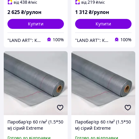
438
219
від
₴
/міс
від
₴
/міс
2 625
₴/рулон
1 312
₴/рулон
Купити
Купити
100%
100%
"LAND ART": Корисні товари для вашого будинку та саду!
"LAND ART": Корисні товари для вашого будинку та саду!
Паробар'єр 60 г/м² (1.5*50
Паробар'єр 60 г/м² (1.5*50
м) сірий Extreme
м) сірий Extreme
Готово до відправки
Готово до відправки