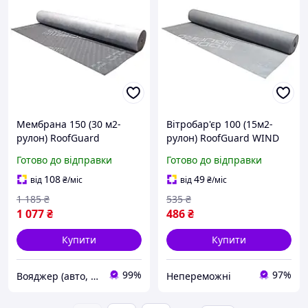
Мембрана 150 (30 м2-
Вітробар'єр 100 (15м2-
рулон) RoofGuard
рулон) RoofGuard WIND
DIFFUSION
|neper-3009|
Готово до відправки
Готово до відправки
гідроізоляційна,
супердифузійна
108
49
від
₴
/міс
від
₴
/міс
тришарова 3009-VO
1 185
₴
535
₴
1 077
₴
486
₴
Купити
Купити
99%
97%
Вояджер (авто, туризм, спорт)
Непереможні