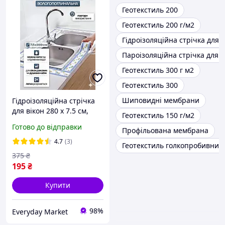
Геотекстиль 200
Геотекстиль 200 г/м2
Гідроізоляційна стрічка для в
Пароізоляційна стрічка для в
Геотекстиль 300 г м2
Геотекстиль 300
Шиповидні мембрани
Гідроізоляційна стрічка
для вікон 280 х 7.5 см,
Геотекстиль 150 г/м2
самоклеюча вбирає
Готово до відправки
Профільована мембрана
вологу, що збирається на
склі, блакитна
4.7
(3)
Геотекстиль голкопробивний
375
₴
195
₴
Купити
98%
Everyday Market