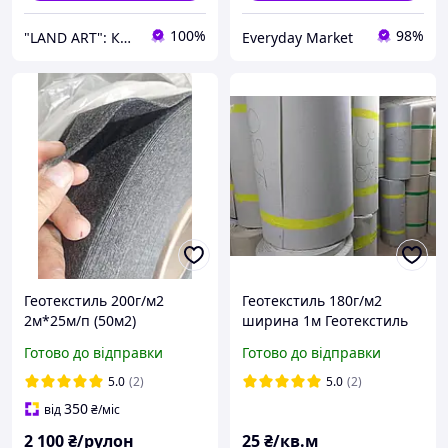
100%
98%
"LAND ART": Корисні товари для вашого будинку та саду!
Everyday Market
Геотекстиль 200г/м2
Геотекстиль 180г/м2
2м*25м/п (50м2)
ширина 1м Геотекстиль
термоскріплений під
під тротуарну плитку
Готово до відправки
Готово до відправки
щебінь, під плитку, під
Геотканина під щебінь
басейни
5.0
(2)
5.0
(2)
350
від
₴
/міс
2 100
₴/рулон
25
₴/кв.м