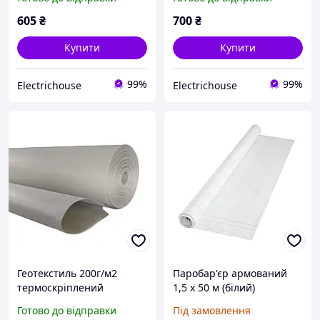
605
₴
700
₴
Купити
Купити
99%
99%
Electrichouse
Electrichouse
Геотекстиль 200г/м2
Паробар'єр армований
термоскріплений
1,5 х 50 м (білий)
просочений 1м*50м
Готово до відправки
Під замовлення
Геотекстиль для