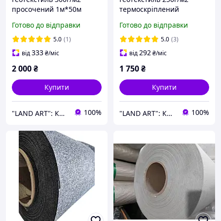
просочений 1м*50м
термоскріплений
Геотекстиль для доріг
просочений 1м*50м
Готово до відправки
Готово до відправки
паркінгів Геотекстиль
Дорожній геотекстиль
будівельний
Геотекстиль будівельний
5.0
(1)
5.0
(3)
333
292
від
₴
/міс
від
₴
/міс
2 000
₴
1 750
₴
Купити
Купити
100%
100%
"LAND ART": Корисні товари для вашого будинку та саду!
"LAND ART": Корисні товари для вашого будинку та саду!