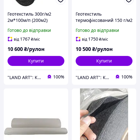
Геотекстиль 300г/м2
Геотекстиль
2м*100м/п (200м2)
термофіксований 150 г/м2
Геотекстиль
1,5м*200м (300 м2)
Готово до відправки
Готово до відправки
термофіксований
Геотекстиль від бур'янів,
Геотекстиль для доріг
для дренажу та захисту
1767
1750
від
₴
/міс
від
₴
/міс
10 600
₴/рулон
10 500
₴/рулон
Купити
Купити
100%
100%
"LAND ART": Корисні товари для вашого будинку та саду!
"LAND ART": Корисні товари для вашого будинку та саду!