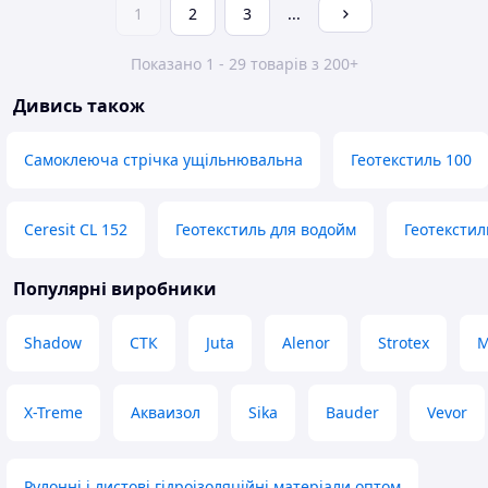
1
2
3
...
Показано 1 - 29 товарів з 200+
Дивись також
Самоклеюча стрічка ущільнювальна
Геотекстиль 100
Ceresit CL 152
Геотекстиль для водойм
Геотекстил
Популярні виробники
Shadow
СТК
Juta
Alenor
Strotex
М
X-Treme
Акваизол
Sika
Bauder
Vevor
Рулонні і листові гідроізоляційні матеріали оптом