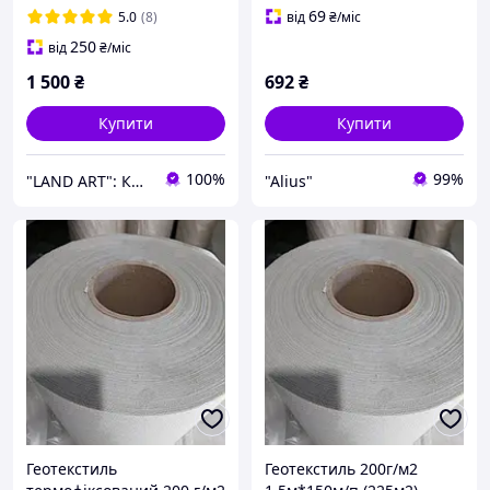
паркування
69
5.0
(8)
від
₴
/міс
Термофіксований
250
від
₴
/міс
геотекстиль
1 500
₴
692
₴
Купити
Купити
100%
99%
"LAND ART": Корисні товари для вашого будинку та саду!
"Alius"
Геотекстиль
Геотекстиль 200г/м2