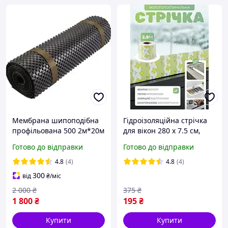
Мембрана шипоподібна
Гідроізоляційна стрічка
профільована 500 2м*20м
для вікон 280 х 7.5 см,
40м2 Полімерна
самоклеюча вбирає
Готово до відправки
Готово до відправки
гідроізоляційна
вологу, що збирається на
мембрана Шипоподібна
склі, зелена
4.8
(4)
4.8
(4)
мембрана
300
від
₴
/міс
2 000
₴
375
₴
1 800
₴
195
₴
Купити
Купити