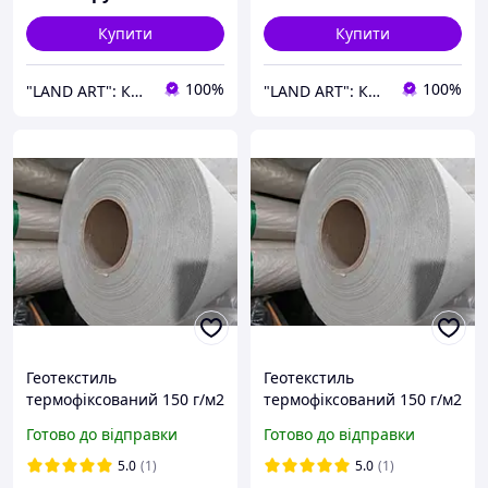
Купити
Купити
100%
100%
"LAND ART": Корисні товари для вашого будинку та саду!
"LAND ART": Корисні товари для вашого будинку та саду!
Геотекстиль
Геотекстиль
термофіксований 150 г/м2
термофіксований 150 г/м2
1,5м*50м (75 м2)
1,5м*25м (37,5м2) для
Готово до відправки
Готово до відправки
Геотекстиль від бур'янів,
захисту від бур'янів та
для дренажу та захисту
заморозків, під плитку
5.0
(1)
5.0
(1)