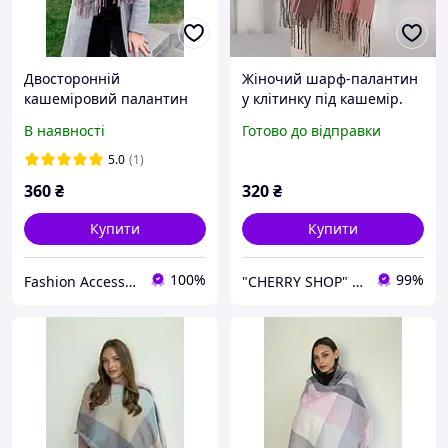
Двосторонній
Жіночий шарф-палантин
кашеміровий палантин
у клітинку під кашемір.
жіночий великий теплий
Сірий з рожевим
В наявності
Готово до відправки
LEONORA рожевий із
сірим
5.0
(1)
360
₴
320
₴
Купити
Купити
100%
99%
Fashion Accessories
"CHERRY SHOP" Косметика, жіночий одяг та аксесуари