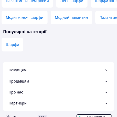
Палантин кашеміровий
Легкі шарфи
Шарфи жіно
Модні жіночі шарфи
Модний палантин
Палантин
Популярні категорії
Шарфи
Покупцям
Продавцям
Про нас
Партнери