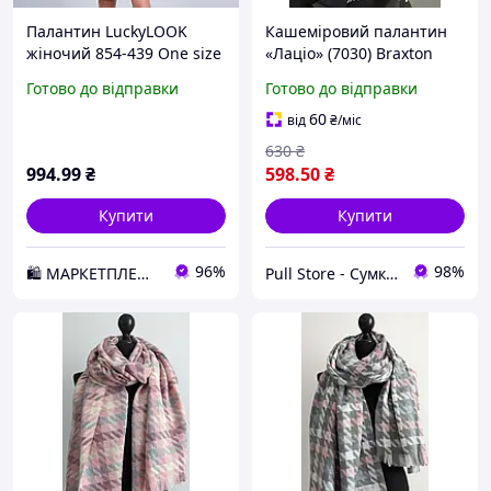
Палантин LuckyLOOK
Кашеміровий палантин
жіночий 854-439 One size
«Лаціо» (7030) Braxton
Рожево-сірий D3-2026
рожевий + сірий
Готово до відправки
Готово до відправки
60
від
₴
/міс
630
₴
994
.99
₴
598
.50
₴
Купити
Купити
96%
98%
🛍️ МАРКЕТПЛЕЙС DMD
Pull Store - Cумки, рюкзаки, шапки та інші аксесуари