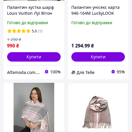
Палантин хустка шарф
Палантин унісекс карта
Louis Vuitton Луї Вітон
946-164М LuckyLOOK
сіро-рожевий
Сірий Рожевий
Готово до відправки
Готово до відправки
5.0
(1)
1 290
₴
990
₴
1 294
.99
₴
Купити
Купити
100%
95%
Alfamoda.com.ua
🎁 Для Тебе