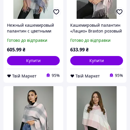
Нежный кашемировый
Кашемировый палантин
палантин с цветными
«Лацио» Braxton розовый
квадратами Braxton
+ серый D9-2026
Готово до відправки
Готово до відправки
розовый + бирюзовый +
кофейный + серый D9-
605
.99
₴
633
.99
₴
2026
Купити
Купити
95%
95%
❤️ Твій Маркет
❤️ Твій Маркет