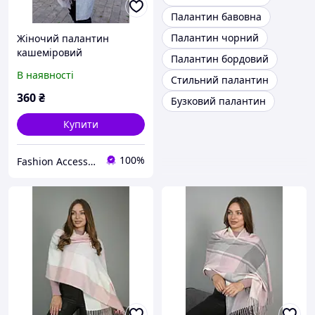
Палантин бавовна
Палантин чорний
Жіночий палантин
кашеміровий
Палантин бордовий
двосторонній великий
В наявності
Стильний палантин
яскравий теплий на плечі
LEONORA сірий із
360
₴
Бузковий палантин
рожевим
Купити
100%
Fashion Accessories