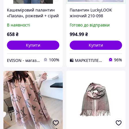
Кашеміровий палантин
Палантин LuckyLOOK
«Паола», рожевий + сірий
жіночий 210-098
Рожевий-сірий,
В наявності
Готово до відправки
68H8618A1
658
₴
994
.99
₴
Купити
Купити
100%
96%
EVISON - магазин головних уборів
🛍️ МАРКЕТПЛЕЙС DMD