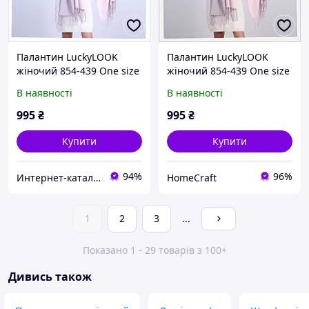
Палантин LuckyLOOK
Палантин LuckyLOOK
жіночий 854-439 One size
жіночий 854-439 One size
Рожево-сірий
Рожево-сірий 68X861M83
В наявності
В наявності
ME6A886183
995
₴
995
₴
Купити
Купити
94%
96%
Интернет-каталог скидок "Профит плюс"
HomeCraft
1
2
3
...
Показано 1 - 29 товарів з 100+
Дивись також