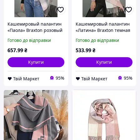
Кашемировый палантин
Кашемировый палантин
«Паола» Braxton розовый
«Латина» Braxton темная
+ серый D9-2026
пудра + молочный +
Готово до відправки
Готово до відправки
светло-серый + розовый
D9-2026
657
.99
₴
533
.99
₴
Купити
Купити
95%
95%
❤️ Твій Маркет
❤️ Твій Маркет