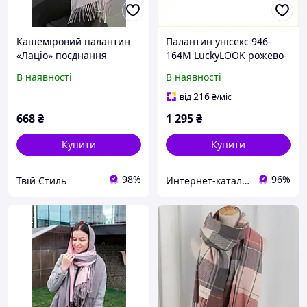
Кашеміровий палантин
Палантин унісекс 946-
«Лаціо» поєднання
164М LuckyLOOK рожево-
кольорів рожевий і сірий
сірий теплий, B760B6823
В наявності
В наявності
(7030) Braxton рожевий +
сірий
216
від
₴
/міс
668
₴
1 295
₴
Купити
Купити
98%
96%
Твій Стиль
Интернет-кат​алог ск​​ид​​​ок "TRIVIA"