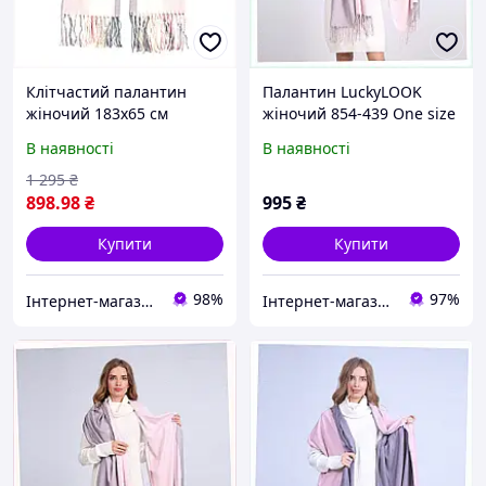
Клітчастий палантин
Палантин LuckyLOOK
жіночий 183х65 см
жіночий 854-439 One size
рожево-сірий з бахромою
Рожево-сірий,
В наявності
В наявності
88060P3X0
68B8T6B183
1 295
₴
898
.98
₴
995
₴
Купити
Купити
98%
97%
Інтернет-магазин NeonLemon
Інтернет-магазин RedShift.com.ua