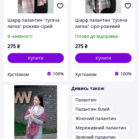
Шарф палантин "гусяча
Шарф палантин "гусяча
лапка" рожево-сірий
лапка" сіро-рожевий
В наявності
Готово до відправки
275
₴
275
₴
Купити
Купити
100%
100%
Хусткаком
Хусткаком
Дивись також
Палантин
Палантин білий
Жіночий палантин
Мереживний палантин
Зелений палантин