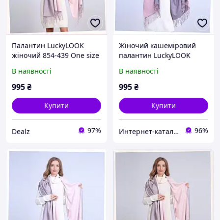
Палантин LuckyLOOK
Жіночий кашеміровий
жіночий 854-439 One size
палантин LuckyLOOK
Рожево-сірий 6X8861T83
рожево-сірий 70х180,
В наявності
В наявності
68861P8T1
995
₴
995
₴
Купити
Купити
97%
96%
Dealz
Интернет-ка​талог ски​д​​ок "ХО-РО-ШО!"