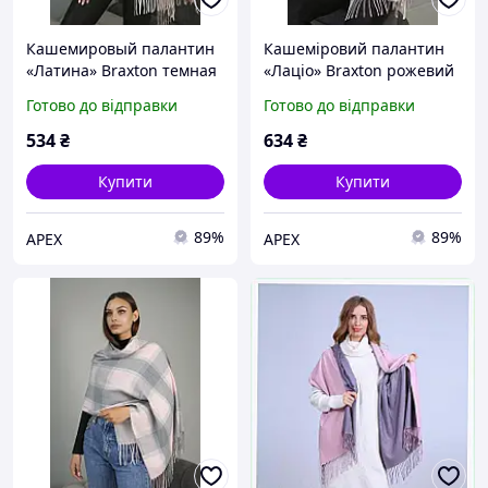
Кашемировый палантин
Кашеміровий палантин
«Латина» Braxton темная
«Лаціо» Braxton рожевий
пудра + молочный +
+ сірий
Готово до відправки
Готово до відправки
светло-серый + розовый
D9-2026
534
₴
634
₴
Купити
Купити
89%
89%
APEX
APEX