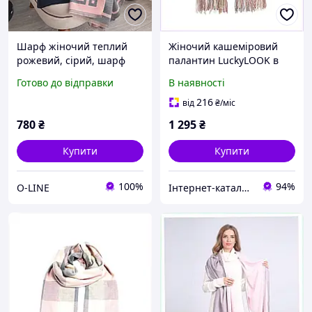
Шарф жіночий теплий
Жіночий кашеміровий
рожевий, сірий, шарф
палантин LuckyLOOK в
двосторонній
рожево-сіру клітинку
Готово до відправки
В наявності
дизайнерський, зимовий
863K4H897
теплий сірий шарф, сіро-
216
від
₴
/міс
рожевий теплий шарф
780
₴
1 295
₴
люкс
Купити
Купити
100%
94%
O-LINE
Інтернет-каталог знижок "MODNO"