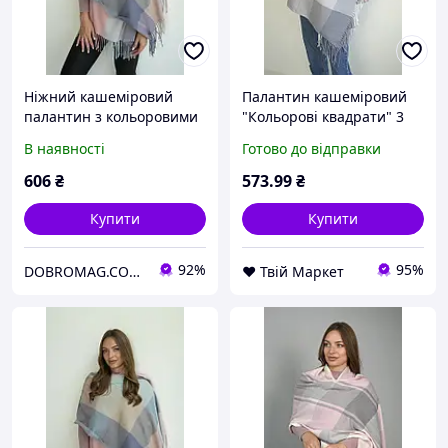
Ніжний кашеміровий
Палантин кашеміровий
палантин з кольоровими
"Кольорові квадрати" 3
квадратами (7027) Braxton
кольори (7027) Braxton
В наявності
Готово до відправки
рожевий + бірюзовий +
темно-сірий + рожевий +
кавовий + сірий
білий + темно-сірий
606
₴
573
.99
₴
Купити
Купити
92%
95%
DOBROMAG.COM.UA - ДОБРОМАГ
❤️ Твій Маркет