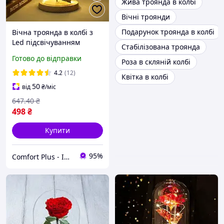
Жива троянда в колбі
Вічні троянди
Подарунок троянда в колбі
Вічна троянда в колбі з
Led підсвічуванням
Стабілізована троянда
подарунок нічник квітка
Готово до відправки
Роза в скляній колбі
троянди під скляним
ковпаком 21см
4.2
(12)
Квітка в колбі
50
від
₴
/міс
647
.40
₴
498
₴
Купити
95%
Comfort Plus - Інтенет-магазин Термобілизни