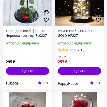
Троянда в колбі | Вічна
Роза в колбі LED RED
Червона троянда EL0227
GOLD HP227
Готово до відправки
Готово до відправки
2.3
(3)
352
₴
295
₴
257
₴
Купити
Купити
90%
90%
ELEXION
HappyHouse