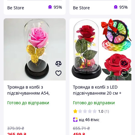
95%
95%
Be Store
Be Store
Троянда в колбі з
Троянда в колбі з LED
підсвічуванням A54,
підсвічуванням 20 см +
рожева, 15.5 см
LED стрічка 5 м, від USB,
Готово до відправки
Готово до відправки
Strip CB-5050, Червоний /
Вічна троянда під
1.0
(1)
куполом
46
від
₴
/міс
379
.99
₴
655
.71
₴
265
.99
₴
459
₴