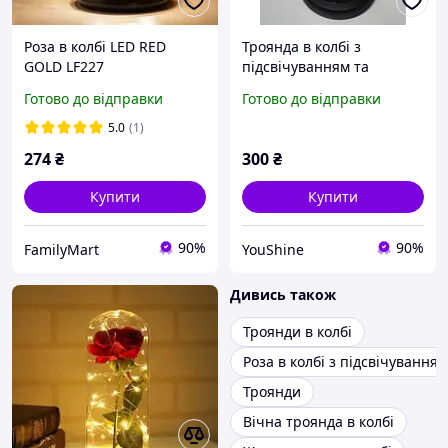
Роза в колбі LED RED
Троянда в колбі з
GOLD LF227
підсвічуванням та
Ведмедиком Червона
Готово до відправки
Готово до відправки
YU227
5.0
(1)
274
₴
300
₴
Купити
Купити
90%
90%
FamilyMart
YouShine
Дивись також
Троянди в колбі
Роза в колбі з підсвічуванням
Троянди
Вічна троянда в колбі