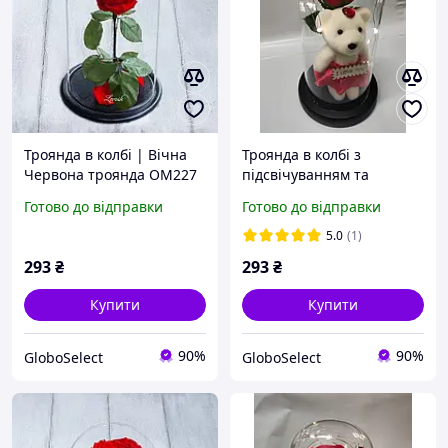
Троянда в колбі | Вічна
Троянда в колбі з
Червона троянда OM227
підсвічуванням та
Ведмедиком Червона
Готово до відправки
Готово до відправки
GS227
5.0
(1)
293
₴
293
₴
Купити
Купити
90%
90%
GloboSelect
GloboSelect