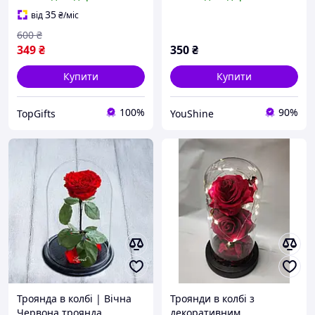
декоративна троянда, 3D
нічник троянда,
35
від
₴
/міс
подарунок, синя
600
₴
349
₴
350
₴
Купити
Купити
100%
90%
TopGifts
YouShine
Троянда в колбі | Вічна
Троянди в колбі з
Червона троянда
декоративним