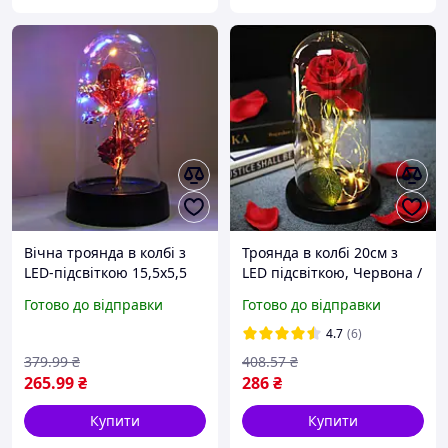
Вічна троянда в колбі з
Троянда в колбі 20см з
LED-підсвіткою 15,5х5,5
LED підсвіткою, Червона /
см, Червона, NoA54 /
Квітка-нічник вічна
Готово до відправки
Готово до відправки
Довговічна троянда в
троянда / Троянда в колбі
скляній колбі
на дерев'яній підставці
4.7
(6)
379
.99
₴
408
.57
₴
265
.99
₴
286
₴
Купити
Купити