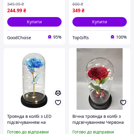
подарунок, рожева
349
.99
₴
600
₴
244
.99
₴
349
₴
Купити
Купити
95%
100%
GoodChoise
TopGifts
Троянда в колбі з LED
Вічна троянда в колбі з
підсвічуванням на
підсвічуванням Червона
батарейках, 155х85 мм,
YU227
Готово до відправки
Готово до відправки