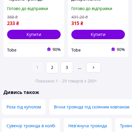
підсвічуванням Вічна
Готово до відправки
Готово до відправки
троянда Червона Лучшая
цена
388
₴
431
.20
₴
233
₴
315
₴
Купити
Купити
90%
90%
Tobe
Tobe
1
2
3
...
Показано 1 - 29 товарів з 200+
Дивись також
Роза під куполом
Вічна троянда під скляним ковпаком
Сувенір троянда в колбі
Нев'януча троянда
Троян