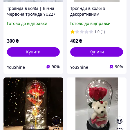
Троянда в колбі | Вічна
Троянди в колбі з
Червона троянда YU227
декоративним
підсвічуванням Вічна
Готово до відправки
Готово до відправки
троянда Червона YU227
1.0
(1)
300
₴
402
₴
Купити
Купити
90%
90%
YouShine
YouShine