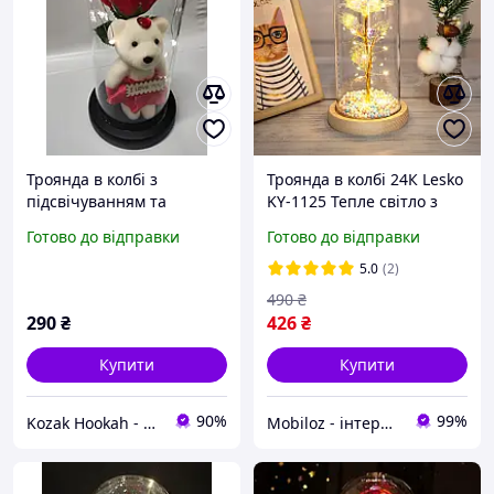
Троянда в колбі з
Троянда в колбі 24К Lesko
підсвічуванням та
KY-1125 Тепле світло з
Ведмедиком Червона Топ
LED-підсвіткою вічна
Готово до відправки
Готово до відправки
продаж
троянда 2 шт.
5.0
(2)
490
₴
290
₴
426
₴
Купити
Купити
90%
99%
Kozak Hookah - Магазин техніки та аксесуарів
Mobiloz - інтернет-магазин Мобілоз