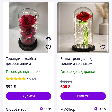
Троянди в колбі з
Вічна троянда під
декоративним
скляним ковпаком
підсвічуванням Вічна
червона з LED
Готово до відправки
Готово до відправки
троянда Червона GS227
підсвічуванням
Подарунок дівчині,
5.0
(2)
1 200
₴
дружині, мамі на 8
392
₴
600
₴
Березня і річницю
Купити
Купити
90%
97%
GloboSelect
MV-Shop