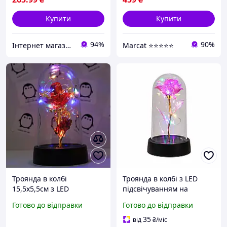
Купити
Купити
94%
90%
Інтернет магазин Сенс
Marcat ⭐⭐⭐⭐⭐
Троянда в колбі
Троянда в колбі з LED
15,5х5,5см з LED
підсвічуванням на
підсвічуванням, на
батарейках, 155х85 мм,
Готово до відправки
Готово до відправки
батарейках, Червона /
декоративна троянда, 3Д
Квітка в колбі
нічник троянда,
35
від
₴
/міс