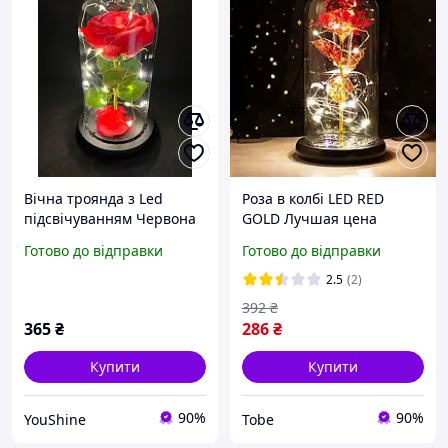
Вічна троянда з Led
Роза в колбі LED RED
підсвічуванням Червона
GOLD Лучшая цена
YU227
Готово до відправки
Готово до відправки
2.5
(2)
392
₴
365
₴
286
₴
Купити
Купити
90%
90%
YouShine
Tobe