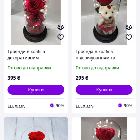
Троянди в колбі з
Троянда в колбі з
декоративним
підсвічуванням та
підсвічуванням Вічна
Ведмедиком Червона
Готово до відправки
Готово до відправки
троянда Червона EL0227
EL0227
395
₴
295
₴
Купити
Купити
90%
90%
ELEXION
ELEXION