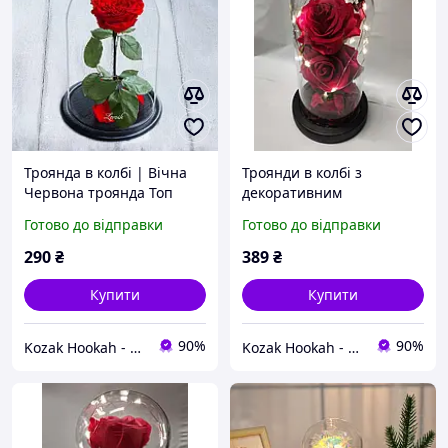
Троянда в колбі | Вічна
Троянди в колбі з
Червона троянда Топ
декоративним
продаж
підсвічуванням Вічна
Готово до відправки
Готово до відправки
троянда Червона Топ
продаж
290
₴
389
₴
Купити
Купити
90%
90%
Kozak Hookah - Магазин техніки та аксесуарів
Kozak Hookah - Магазин техніки та аксесуарів