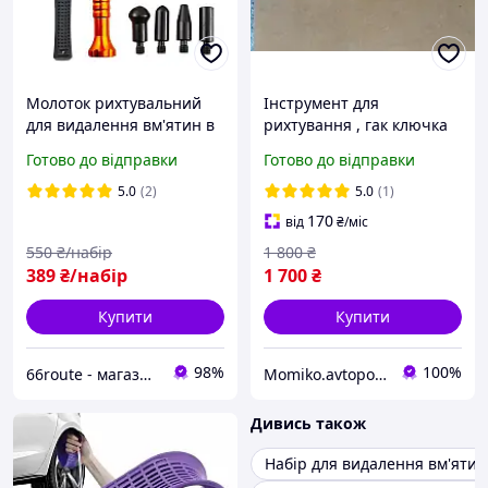
Молоток рихтувальний
Інструмент для
для видалення вм'ятин в
рихтування , гак ключка
комплекті з кернами 9 шт
Pdr для витяжки вм'ятин
Готово до відправки
Готово до відправки
Super PDR
авто без фарбування з
насадками
5.0
(2)
5.0
(1)
170
від
₴
/міс
550
₴/набір
1 800
₴
389
₴/набір
1 700
₴
Купити
Купити
98%
100%
66route - магазин автотоварів
Momiko.avtopomich
Дивись також
Набір для видалення вм'яти