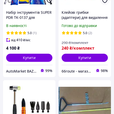
Набір інструментів SUPER
Клейові грибки
PDR TK-0137 для
(адаптери) для видалення
видалення вм ятин без
вм'ятин без фарбування
В наявності
Готово до відправки
фарбування,
фіолетові 20 шт SuperPDR
професійний комплект
5.0
(1)
5.0
(2)
PDR / DOLFO
410
від
₴
/міс
290
₴/комплект
4 100
₴
240
₴/комплект
Купити
Купити
99%
98%
AutoMarket BAZAR
66route - магазин автотоварів