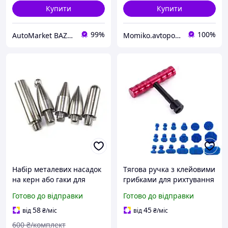
Купити
Купити
99%
100%
AutoMarket BAZAR
Momiko.avtopomich
Набір металевих насадок
Тягова ручка з клейовими
на керн або гаки для
грибками для рихтування
рихтування авто без
кузова авто без
Готово до відправки
Готово до відправки
фарбування PDR
фарбування
58
45
від
₴
/міс
від
₴
/міс
600
₴/комплект