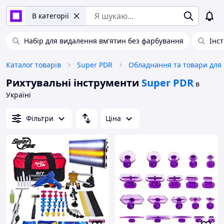
В категорії
Набір для видалення вм'ятин без фарбування
Інс
Каталог товарів
Super PDR
Рихтувальні інструменти
Super PDR
в
Україні
Фільтри
Ціна