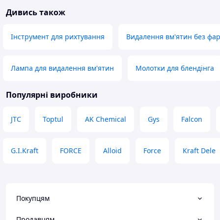
Дивись також
Інструмент для рихтування
Видалення вм'ятин без фа
Лампа для видалення вм'ятин
Молотки для блендінга
Популярні виробники
JTC
Toptul
AK Chemical
Gys
Falcon
G.I.Kraft
FORCE
Alloid
Force
Kraft Dele
Покупцям
Продавцям