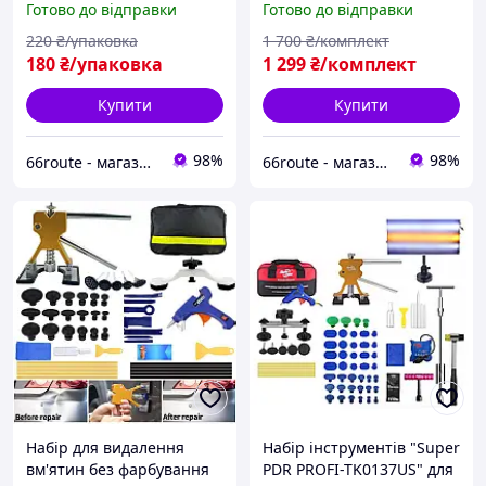
Готово до відправки
Готово до відправки
шт SuperPDR
Super PDR
220
₴/упаковка
1 700
₴/комплект
180
₴/упаковка
1 299
₴/комплект
Купити
Купити
98%
98%
66route - магазин автотоварів
66route - магазин автотоварів
Набір для видалення
Набір інструментів "Super
вм'ятин без фарбування
PDR PROFI-TK0137US" для