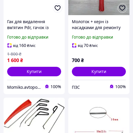
Гак для видалення
Молоток + керн із
вм'ятин Pdr, гачок із
насадками для ремонту
насадками, ключка
авто без фарбування
Готово до відправки
Готово до відправки
рихтувальна без
фарбування
160
70
від
₴
/міс
від
₴
/міс
1 800
₴
1 600
₴
700
₴
Купити
Купити
100%
100%
Momiko.avtopomich
ПЗС