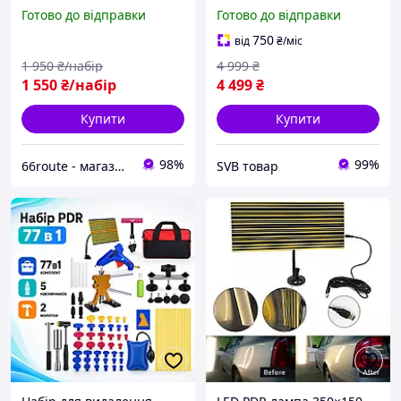
Super PDR 48 елементів в
ремонту та видалення
Готово до відправки
Готово до відправки
сумці
вм'ятин без фарбування
750
від
₴
/міс
1 950
₴/набір
4 999
₴
1 550
₴/набір
4 499
₴
Купити
Купити
98%
99%
66route - магазин автотоварів
SVB товар