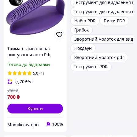
Інструмент для видалення в
Інструмент для видалення в
Набір PDR
Гачки PDR
Грибок
Зворотний молоток для вида
Нокдаун
Тримач гаків під час
рихтування авто Pdr,
Зворотний молоток pdr
рихтувальний інструмент
Готово до відправки
Інструмент PDR
5.0
(1)
70
від
₴
/міс
750
₴
700
₴
Купити
100%
Momiko.avtopomich