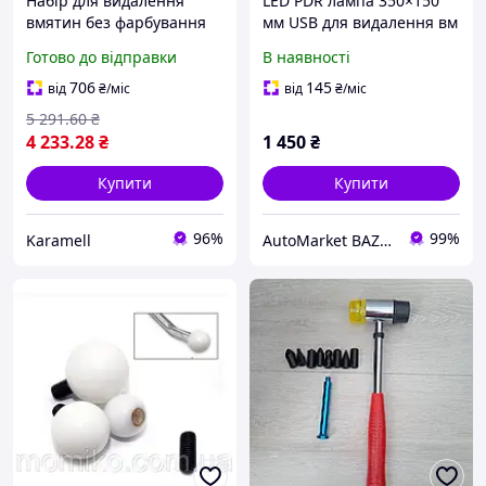
Набір для видалення
LED PDR лампа 350×150
вмятин без фарбування
мм USB для видалення вм
Super PDR 77в1
ятин без фарбування
Готово до відправки
В наявності
професійний комплект
рефлекційний екран
мініліфтер тяговий міст
DOLFO
706
145
від
₴
/міс
від
₴
/міс
зворотний молоток
5 291
.60
₴
клейовий
4 233
.28
₴
1 450
₴
Купити
Купити
96%
99%
Karamell
AutoMarket BAZAR