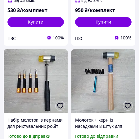
53
95
від
₴
/міс
від
₴
/міс
530
₴/комплект
950
₴/комплект
Купити
Купити
100%
100%
ПЗС
ПЗС
Набір молоток із кернами
Молоток + керн із
для рихтувальних робіт
насадками 8 штук для
PDR-нокдаун ( битки)
ремонту авто без
Готово до відправки
Готово до відправки
фарбування