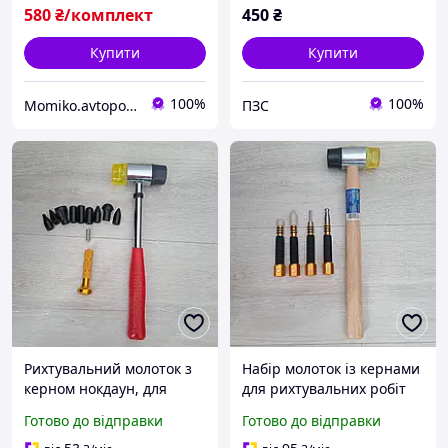
580
₴/комплект
450
₴
Купити
Купити
100%
100%
Momiko.avtopomich
ПЗС
Рихтувальний молоток з
Набір молоток із кернами
керном нокдаун, для
для рихтувальних робіт
видалення вм'ятин без
PDR-нокдаун ( битки)
Готово до відправки
Готово до відправки
фарбування Pdr