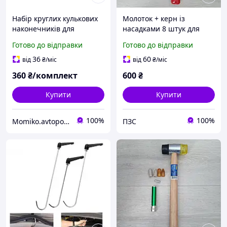
Набір круглих кулькових
Молоток + керн із
наконечників для
насадками 8 штук для
ремонту автомобільних
ремонту авто без
Готово до відправки
Готово до відправки
вм'ятин Pdr під керн або
фарбування
гаки
36
60
від
₴
/міс
від
₴
/міс
360
₴/комплект
600
₴
Купити
Купити
100%
100%
Momiko.avtopomich
ПЗС