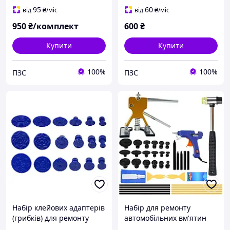
95
60
від
₴
/міс
від
₴
/міс
950
₴/комплект
600
₴
Купити
Купити
100%
100%
ПЗС
ПЗС
Набір клейових адаптерів
Набір для ремонту
(грибків) для ремонту
автомобільних вм'ятин
автомобільних вм'ятин 18
без фарбування 40 шт