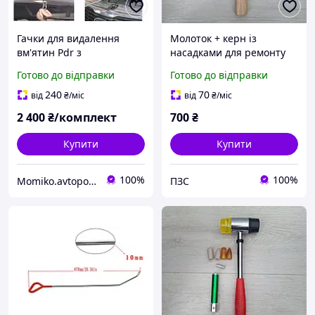
Гачки для видалення
Молоток + керн із
вм'ятин Pdr з
насадками для ремонту
регульованою ручкою 3
авто без фарбування
Готово до відправки
Готово до відправки
штуки, ключки Pdr
240
70
від
₴
/міс
від
₴
/міс
2 400
₴/комплект
700
₴
Купити
Купити
100%
100%
Momiko.avtopomich
ПЗС