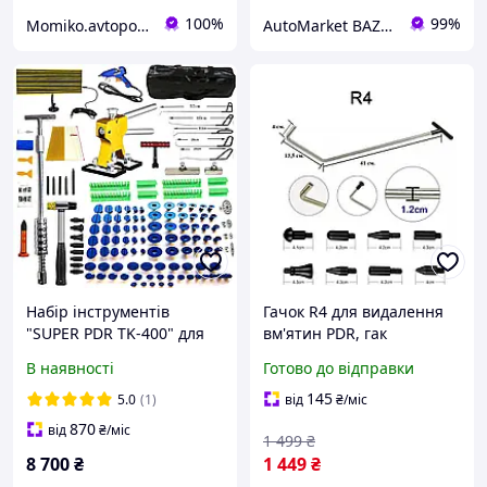
100%
99%
Momiko.avtopomich
AutoMarket BAZAR
Набір інструментів
Гачок R4 для видалення
"SUPER PDR TK-400" для
вм'ятин PDR, гак
ремонту та видалення
рихтовочний із
В наявності
Готово до відправки
вм'ятин без фарбування
насадками
145
5.0
(1)
від
₴
/міс
870
від
₴
/міс
1 499
₴
8 700
₴
1 449
₴