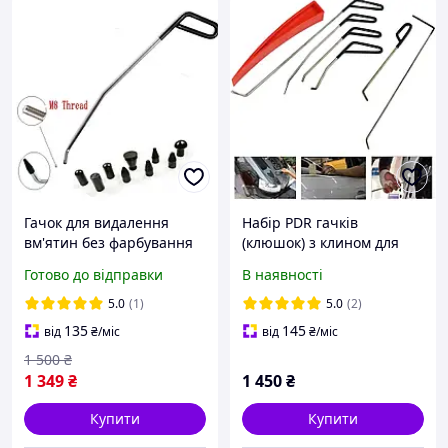
Гачок для видалення
Набір PDR гачків
вм'ятин без фарбування
(клюшок) з клином для
Pdr, гак із насадками,
видалення вм'ятин без
Готово до відправки
В наявності
рихтувальний набір
фарбування
5.0
(1)
5.0
(2)
135
145
від
₴
/міс
від
₴
/міс
1 500
₴
1 349
₴
1 450
₴
Купити
Купити