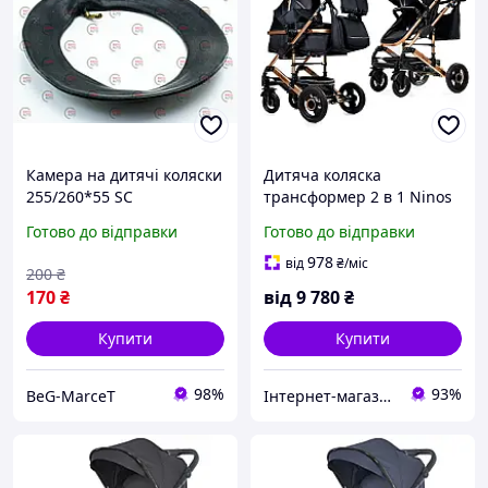
Камера на дитячі коляски
Дитяча коляска
255/260*55 SC
трансформер 2 в 1 Ninos
Freelander
Готово до відправки
Готово до відправки
978
від
₴
/міс
200
₴
170
₴
від
9 780
₴
Купити
Купити
98%
93%
BeG-MarceT
Інтернет-магазин "Kid Toys"