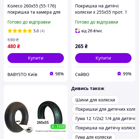
Колесо 260х55 (55-176)
Покришка на дитячі
покришка та камера для
коляски х 255x55 прот. 1
дитячого візочка,
ТМ Китай
Готово до відправки
Готово до відправки
триколісного велосипеда
26
5.0
(4)
від
₴
/міс
530
₴
480
₴
265
₴
Купити
Купити
98%
99%
BABYSTO Київ
СяйВО
Дивись також
Шини для коляски
Покришки для дитячих коляс
Гума 12 1/2х2 1/4 для дитячої
Покришка на дитячу коляску 
Гума для коляски