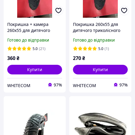
Покришка + камера
Покришка 260х55 для
260х55 для дитячого
дитячого триколісного
велосипеда / коляски
велосипеда (без камери)
Готово до відправки
Готово до відправки
5.0
(21)
5.0
(1)
360
₴
270
₴
Купити
Купити
97%
97%
WHITECOM
WHITECOM