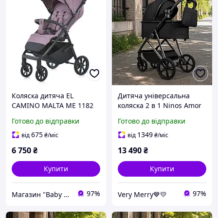
Коляска дитяча EL
Дитяча універсальна
CAMINO MALTA ME 1182
коляска 2 в 1 Ninos Amor
Frost Orchid
(Нінос Амур) Black
Готово до відправки
Готово до відправки
(чорний колір)
675
1349
від
₴
/міс
від
₴
/міс
6 750
₴
13 490
₴
Купити
Купити
97%
97%
Магазин "Baby Comfort"
Very Merry💙💛