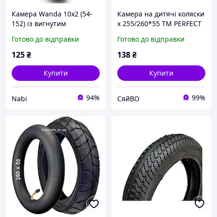
Камера Wanda 10х2 (54-
Камера на дитячі коляски
152) із вигнутим
х 255/260*55 ТМ PERFECT
штуцером для дитячої
Готово до відправки
Готово до відправки
коляски та
електросамоката
125
₴
138
₴
Купити
Купити
94%
99%
Nabi
СяйВО