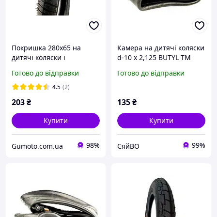
Покришка 280х65 на
Камера на дитячі коляски
дитячі коляски і
d-10 х 2,125 BUTYL ТМ
велосипеди RALSON
PERFECT
Готово до відправки
Готово до відправки
камерна Індія
4.5
(2)
203
₴
135
₴
Купити
Купити
98%
99%
Gumoto.com.ua
СяйВО