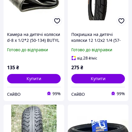
Камера на дитячі коляски
Покришка на дитячі
d-8 х 1/2*2 (50-134) BUTYL
коляски 12 1/2х2 1/4 (57-
ТМ PERFECT
203) ТМ Китай
Готово до відправки
Готово до відправки
28
від
₴
/міс
135
₴
275
₴
Купити
Купити
99%
99%
СяйВО
СяйВО