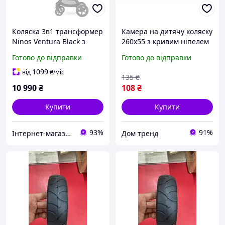
Коляска 3в1 трансформер
Камера на дитячу коляску
Ninos Ventura Black з
260x55 з кривим ніпелем
автокріслом 0+
(Schrader AV)
Готово до відправки
Готово до відправки
1099
від
₴
/міс
135
₴
10 990
₴
108
₴
Купити
Купити
93%
91%
Інтернет-магазин "Kid Toys"
Дом тренд