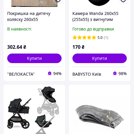
Покришка на дитячу
Камера Wanda 260х55
коляску 260х55
(255х55) з вигнутим
штуцером для коляски
В наявності
Готово до відправки
дитячого велосипеда
5.0
(1)
302
.64
₴
170
₴
Купити
Купити
94%
98%
"ВЕЛОКАСТА"
BABYSTO Київ