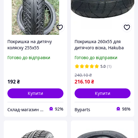
Покришка на дитячу
Покришка 260x55 для
коляску 255х55
дитячого візка, Hakuba
Готово до відправки
Готово до відправки
5.0
(1)
240
.10
₴
192
₴
216
.10
₴
Купити
Купити
92%
98%
Склад-магазин оптових цін
Byparts