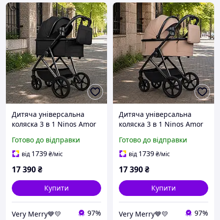
Дитяча універсальна
Дитяча універсальна
коляска 3 в 1 Ninos Amor
коляска 3 в 1 Ninos Amor
(Нінос Амур) Black
(Нінос Амур) Soft Beige
Готово до відправки
Готово до відправки
(чорний колір)
(бежевий колір)
1739
1739
від
₴
/міс
від
₴
/міс
17 390
₴
17 390
₴
Купити
Купити
97%
97%
Very Merry💙💛
Very Merry💙💛