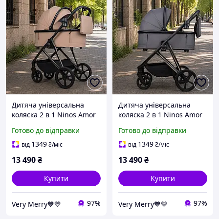
Дитяча універсальна
Дитяча універсальна
коляска 2 в 1 Ninos Amor
коляска 2 в 1 Ninos Amor
(Нінос Амур) Soft Beige
(Нінос Амур) Deep Grey
Готово до відправки
Готово до відправки
(бежевий колір)
(сірий колір)
1349
1349
від
₴
/міс
від
₴
/міс
13 490
₴
13 490
₴
Купити
Купити
97%
97%
Very Merry💙💛
Very Merry💙💛