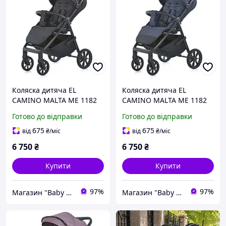
Коляска дитяча EL
Коляска дитяча EL
CAMINO MALTA ME 1182
CAMINO MALTA ME 1182
Black Onyx
Captain Blue
Готово до відправки
Готово до відправки
675
675
від
₴
/міс
від
₴
/міс
6 750
₴
6 750
₴
Купити
Купити
97%
97%
Магазин "Baby Comfort"
Магазин "Baby Comfort"