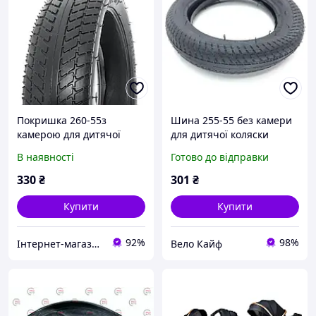
Покришка 260-55з
Шина 255-55 без камери
камерою для дитячої
для дитячої коляски
коляски
В наявності
Готово до відправки
330
₴
301
₴
Купити
Купити
92%
98%
Інтернет-магазин Авто Салон
Вело Кайф