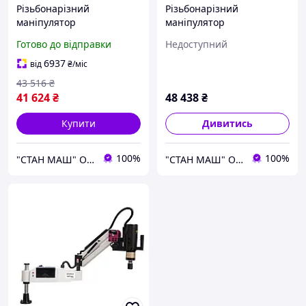
Різьбонарізний
Різьбонарізний
маніпулятор
маніпулятор
електричний OPTIDRILL
електричний OPTIDRILL
Готово до відправки
Недоступний
DGP 16
DG 16
6937
від
₴
/міс
43 516
₴
41 624
₴
48 438
₴
Купити
Дивитись
100%
100%
"СТАН МАШ" Официальный дилер TM: Holzmann, OPTImum, FDB Maschinen, Holzstar, Proma, Torin.
"СТАН МАШ" Официальный дилер TM: Holzmann, OPTImum, FDB Maschinen, Holzstar, Proma, Torin.