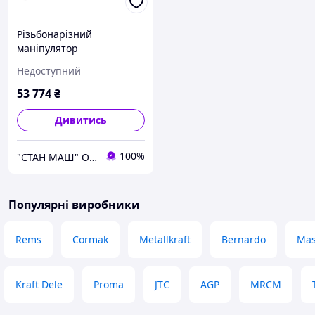
Різьбонарізний
маніпулятор
електричний OPTIDRILL
Недоступний
DG 24
53 774
₴
Дивитись
100%
"СТАН МАШ" Официальный дилер TM: Holzmann, OPTImum, FDB Maschinen, Holzstar, Proma, Torin.
Популярні виробники
Rems
Cormak
Metallkraft
Bernardo
Mas
Kraft Dele
Proma
JTC
AGP
MRCM