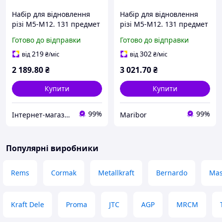
Набір для відновлення
Набір для відновлення
різі M5-M12. 131 предмет
різі M5-M12. 131 предмет
M07
Готово до відправки
Готово до відправки
219
302
від
₴
/міс
від
₴
/міс
2 189
.80
₴
3 021
.70
₴
Купити
Купити
99%
99%
Інтернет-магазин "doitshop"
Maribor
Популярні виробники
Rems
Cormak
Metallkraft
Bernardo
Mas
Kraft Dele
Proma
JTC
AGP
MRCM