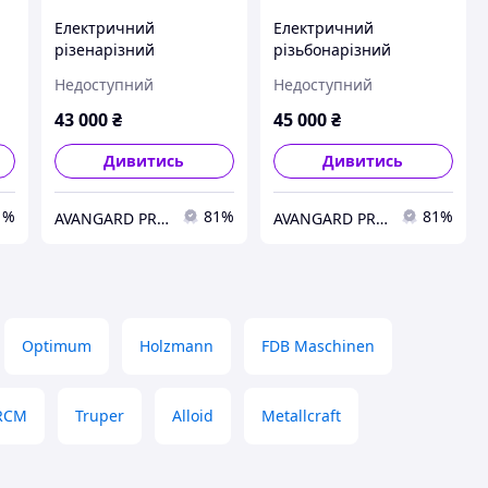
Електричний
Електричний
різенарізний
різьбонарізний
з
маніпулятор M3-M16 з
маніпулятор M3-M16 з
Недоступний
Недоступний
подаванням повітря
подачею повітря і МОР
для охолодження, з
43 000
₴
45 000
₴
комплектом цанг
Дивитись
Дивитись
1%
81%
81%
AVANGARD PROM
AVANGARD PROM
Optimum
Holzmann
FDB Maschinen
RCM
Truper
Alloid
Metallcraft