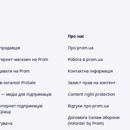
Про нас
 продавців
Про prom.ua
тернет-магазин
на Prom
Робота в prom.ua
авати на Prom
Контактна інформація
 каталозі ProSale
Захист прав на контент
 — медіа для підприємців
Content right protection
інтернет-підприємців
Відгуки про prom.ua
Кращі
Допомога Силам оборони
тувача
(Volonter by Prom)