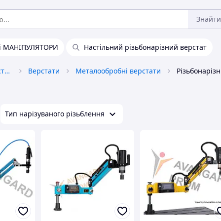
Знайти
ні МАНІПУЛЯТОРИ
Настільний різьбонарізний верстат
Промислове обладнання та верстати
Верстати
Металообробні верстати
Різьбонарізн
Тип нарізуваного різьблення