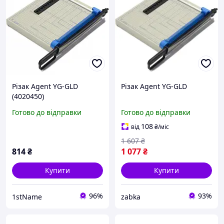
Різак Agent YG-GLD
Різак Agent YG-GLD
(4020450)
Готово до відправки
Готово до відправки
108
від
₴
/міс
1 607
₴
814
₴
1 077
₴
Купити
Купити
96%
93%
1stName
zabka