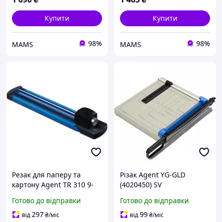
Купити
Купити
98%
98%
MAMS
MAMS
Резак для паперу та
Різак Agent YG-GLD
картону Agent TR 310 9-
(4020450) SV
в-1 універсальний
Готово до відправки
Готово до відправки
інструмент
297
99
від
₴
/міс
від
₴
/міс