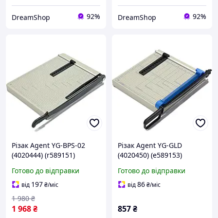
92%
92%
DreamShop
DreamShop
Різак Agent YG-BPS-02
Різак Agent YG-GLD
(4020444) (r589151)
(4020450) (e589153)
Готово до відправки
Готово до відправки
197
86
від
₴
/міс
від
₴
/міс
1 980
₴
1 968
₴
857
₴