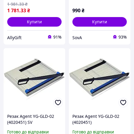
1 981
.33
₴
1 781
.33
₴
990
₴
Купити
Купити
91%
93%
AllyGift
SovA
Резак Agent YG-GLD-02
Резак Agent YG-GLD-02
(4020451) SV
(4020451)
Готово до відправки
Готово до відправки