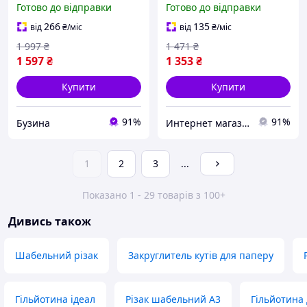
Готово до відправки
Готово до відправки
266
135
від
₴
/міс
від
₴
/міс
1 997
₴
1 471
₴
1 597
₴
1 353
₴
Купити
Купити
91%
91%
Бузина
Интернет магазин "Домовичок"
1
2
3
...
Показано 1 - 29 товарів з 100+
Дивись також
Шабельний різак
Закруглитель кутів для паперу
Гільйотина ідеал
Різак шабельний А3
Гільйотина