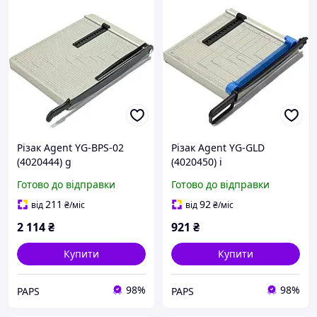
Різак Agent YG-BPS-02
Різак Agent YG-GLD
(4020444) g
(4020450) i
Готово до відправки
Готово до відправки
211
92
від
₴
/міс
від
₴
/міс
2 114
₴
921
₴
Купити
Купити
98%
98%
PAPS
PAPS