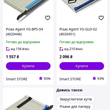
Різак Agent YG-BPS-04
Різак Agent YG-GLD-02
(4020446)
(4020451)
Готово до відправки
Готово до відправки
156
210
від
₴
/міс
від
₴
/міс
1 557
₴
2 096
₴
Купити
Купити
93%
93%
Smart STORE
Smart STORE
Дивись також
Закруглители кутів
Різаки для паперу