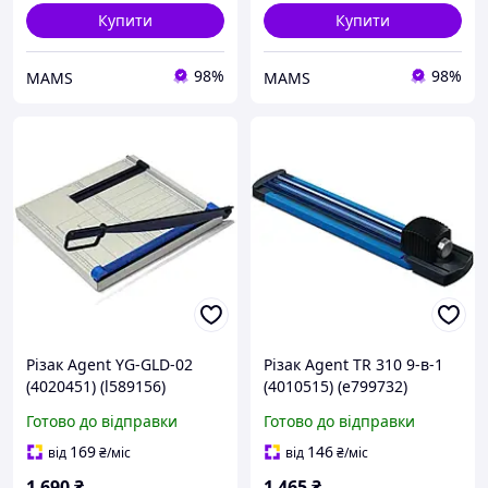
Купити
Купити
98%
98%
MAMS
MAMS
Різак Agent YG-GLD-02
Різак Agent TR 310 9-в-1
(4020451) (l589156)
(4010515) (e799732)
Готово до відправки
Готово до відправки
169
146
від
₴
/міс
від
₴
/міс
1 690
₴
1 465
₴