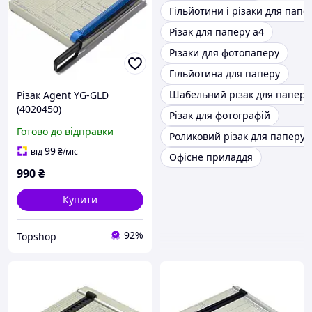
Гільйотини і різаки для папе
Різак для паперу а4
Різаки для фотопаперу
Гільйотина для паперу
Шабельний різак для паперу
Різак Agent YG-GLD
(4020450)
Різак для фотографій
Готово до відправки
Роликовий різак для паперу
99
від
₴
/міс
Офісне приладдя
990
₴
Купити
92%
Topshop