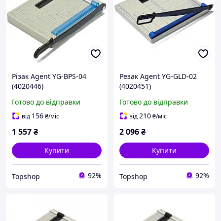
Різак Agent YG-BPS-04
Резак Agent YG-GLD-02
(4020446)
(4020451)
Готово до відправки
Готово до відправки
156
210
від
₴
/міс
від
₴
/міс
1 557
₴
2 096
₴
Купити
Купити
92%
92%
Topshop
Topshop