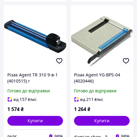
Різак Agent TR 310 9-в-1
Різак Agent YG-BPS-04
(4010515) r
(4020446)
Готово до відправки
Готово до відправки
157
211
від
₴
/міс
від
₴
/міс
1 574
₴
1 264
₴
Купити
Купити
98%
98%
PAPS
damian.shop - Знайдеться все! Техніка і не лише...