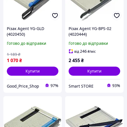
Різак Agent YG-GLD
Різак Agent YG-BPS-02
(4020450)
(4020444)
Готово до відправки
Готово до відправки
246
від
₴
/міс
1 189
₴
1 070
₴
2 455
₴
Купити
Купити
97%
93%
Good_Price_Shop
Smart STORE