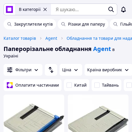
В категорії
Закруглители кутів
Різаки для паперу
Гільй
Каталог товарів
Agent
Паперорізальне обладнання
Agent
в
Україні
Фільтри
Ціна
Країна виробник
Оплатити частинами
Китай
Тайвань