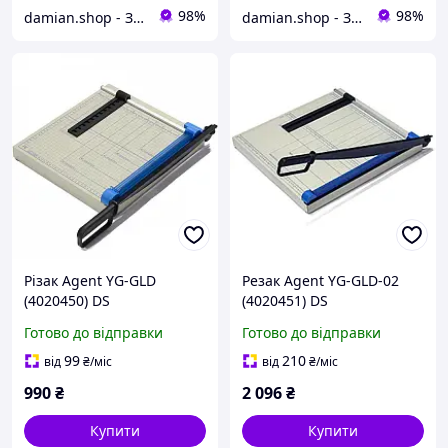
98%
98%
damian.shop - Знайдеться все! Техніка і не лише...
damian.shop - Знайдеться все! Техніка і не лише...
Різак Agent YG-GLD
Резак Agent YG-GLD-02
(4020450) DS
(4020451) DS
Готово до відправки
Готово до відправки
99
210
від
₴
/міс
від
₴
/міс
990
₴
2 096
₴
Купити
Купити