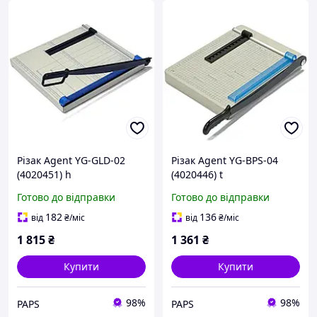
Різак Agent YG-GLD-02
Різак Agent YG-BPS-04
(4020451) h
(4020446) t
Готово до відправки
Готово до відправки
182
136
від
₴
/міс
від
₴
/міс
1 815
₴
1 361
₴
Купити
Купити
98%
98%
PAPS
PAPS