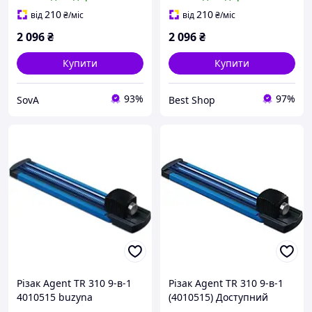
210
210
від
₴
/міс
від
₴
/міс
2 096
₴
2 096
₴
Купити
Купити
93%
97%
SovA
Best Shop
Різак Agent TR 310 9-в-1
Різак Agent TR 310 9-в-1
4010515 buzyna
(4010515) Доступний