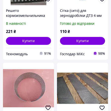
Решето
Сітка (сито) для
кормоизмельчильника
зернодробілки ДТЗ 4 мм
2,0м ДТЗ КР-01/02/03
(670х67 мм)
В наявності
Готово до відправки
221
₴
110
₴
Купити
Купити
91%
98%
Техномодуль
Господар МіКс