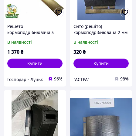
Решето
Сито (решіто)
кормоподрібнювача з
кормоподрібнювача 2 мм
кільцями в зборі 1,5 мм
ДТЗ КР-20С
В наявності
В наявності
ДТЗ КР-23
1 370
₴
320
₴
Купити
Купити
96%
98%
Господар - Луцьк
"AСТРА"