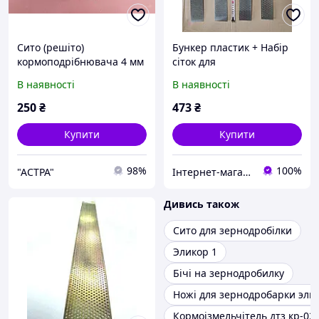
Сито (решіто)
Бункер пластик + Набір
кормоподрібнювача 4 мм
сіток для
ДТЗ КР-30 A
кормоподрібнювача (4шт)
В наявності
В наявності
3,4,5,6мм (Запчастини до
ДКК)
250
₴
473
₴
Купити
Купити
98%
100%
"AСТРА"
Інтернет-магазин "ПрофіРезак"
Дивись також
Сито для зернодробілки
Эликор 1
Бічі на зернодробилку
Ножі для зернодробарки эли
Кормоізмельчітель дтз кр-02