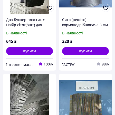
Два Бункер пластик +
Сито (решіто)
Набір сіток(8шт) для
кормоподрібнювача 3 мм
кормоподрібнювача
ДТЗ КР-20С
В наявності
В наявності
3,4,5,6мм крупорушка
зернодробарка зернові
645
₴
320
₴
кормоподрібнювач
Купити
Купити
100%
98%
Інтернет-магазин "ПрофіРезак"
"AСТРА"