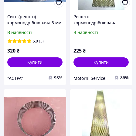
Сито (решіто)
Решето
кормоподрібнювача 3 мм
кормоподрібнювача
ДТЗ КР-20С
4,0мм ДТЗ КР-01/02/03
В наявності
В наявності
5.0
(5)
320
₴
225
₴
Купити
Купити
98%
86%
"AСТРА"
Motorni Service