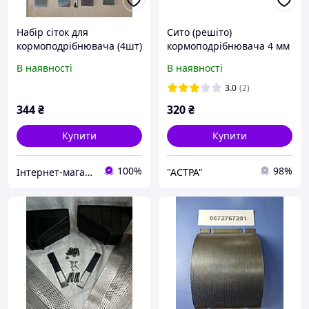
Набір сіток для
Сито (решіто)
кормоподрібнювача (4шт)
кормоподрібнювача 4 мм
3,4,5,6мм (Запчастини до
ДТЗ КР-20С
В наявності
В наявності
ДКК)
3.0
(2)
344
₴
320
₴
Купити
Купити
100%
98%
Інтернет-магазин "ПрофіРезак"
"AСТРА"