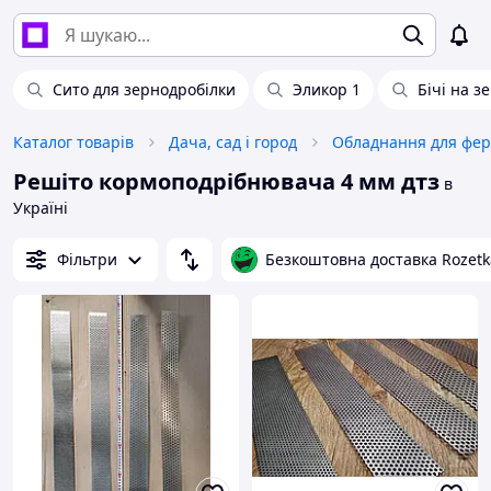
Сито для зернодробілки
Эликор 1
Бічі на з
Каталог товарів
Дача, сад і город
Решіто кормоподрібнювача 4 мм дтз
в
Україні
Фільтри
Безкоштовна доставка Rozetk