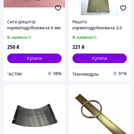
Сито (решіто)
Решіто
кормоподрібнювача 6 мм
кормоподрібнювача 3,0
ДТЗ КР-30 A
мм ДТЗ КР-01/02/03
В наявності
В наявності
250
₴
221
₴
Купити
Купити
98%
91%
"AСТРА"
Техномодуль