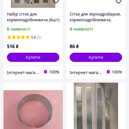
Набір сіток для
Сітка для зернодробарки,
кормоподрібнювача (8шт)
кормоподрібнювача.
2х3мм 2х4мм 2х5мм
Діаметр 4 мм (1шт).
В наявності
В наявності
2х6мм (Запчастини до
(Запчастини до ДКК)
ДКК)
5.0
(1)
516
₴
86
₴
Купити
Купити
100%
100%
Інтернет-магазин "ПрофіРезак"
Інтернет-магазин "ПрофіРезак"