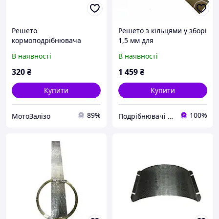
Решето
Решето з кільцями у зборі
кормоподрібнювача
1,5 мм для
4,0мм ДТЗ КР-20С
кормоподрібнювача ДТЗ
В наявності
В наявності
КР-23
320
₴
1 459
₴
Купити
Купити
89%
100%
МотоЗалізо
Подрібнювачі гілок щепорізи дровоколи Rezak