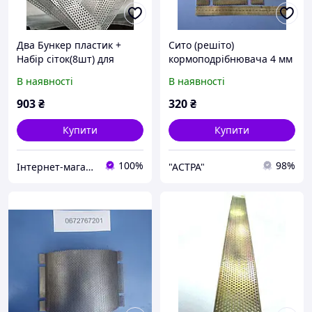
Два Бункер пластик +
Сито (решіто)
Набір сіток(8шт) для
кормоподрібнювача 4 мм
кормоподрібнювача
ДТЗ КР-20С
В наявності
В наявності
3,4,5,6мм крупорушка
зернодробарка зернові
903
₴
320
₴
кормоподрібнювач
Купити
Купити
100%
98%
Інтернет-магазин "ПрофіРезак"
"AСТРА"