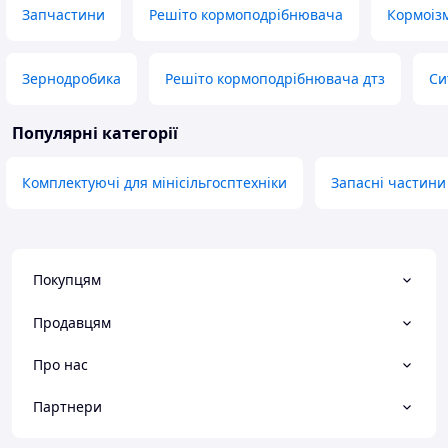
Запчастини
Решіто кормоподрібнювача
Кормоізм
Зернодробика
Решіто кормоподрібнювача дтз
Си
Популярні категорії
Комплектуючі для мінісільгосптехніки
Запасні частини
Покупцям
Продавцям
Про нас
Партнери