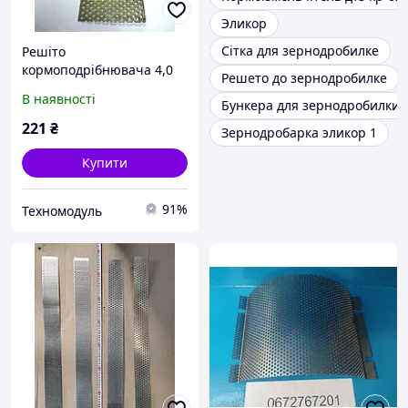
Эликор
Сітка для зернодробилке
Решіто
кормоподрібнювача 4,0
Решето до зернодробилке
мм ДТЗ КР-01/02/03
В наявності
Бункера для зернодробилки
221
₴
Зернодробарка эликор 1
Купити
91%
Техномодуль