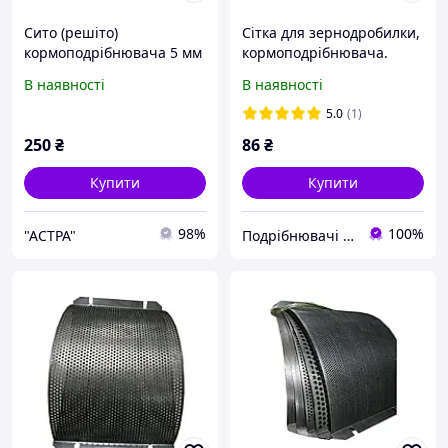
Сито (решіто)
Сітка для зернодробилки,
кормоподрібнювача 5 мм
кормоподрібнювача.
ДТЗ КР-30 A
Діаметр 4 мм (1шт).
В наявності
В наявності
5.0
(1)
250
₴
86
₴
Купити
Купити
98%
100%
"AСТРА"
Подрібнювачі гілок щепорізи дровоколи Rezak