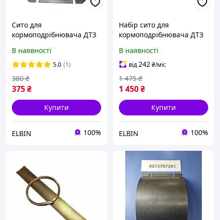
Сито для
Набір сито для
кормоподрібнювача ДТЗ
кормоподрібнювача ДТЗ
КР 20-С (4 мм.)
КР 20-С (5 шт. 1,2,3,4,5
В наявності
В наявності
мм.)
242
5.0
(1)
від
₴
/міс
380
₴
1 475
₴
375
₴
1 450
₴
Купити
Купити
100%
100%
ELBIN
ELBIN