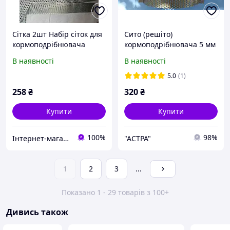
Сітка 2шт Набір сіток для
Сито (решіто)
кормоподрібнювача
кормоподрібнювача 5 мм
3,4мм крупорушка
ДТЗ КР-20С
В наявності
В наявності
зернодробарка кормік
зернові
5.0
(1)
кормоподрібнювач
258
₴
320
₴
(Запчастини до ДКК)
Купити
Купити
100%
98%
Інтернет-магазин "ПрофіРезак"
"AСТРА"
1
2
3
...
Показано 1 - 29 товарів з 100+
Дивись також