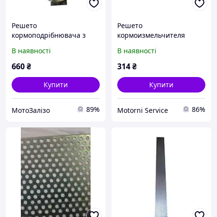
Решето
Решето
кормоподрібнювача з
кормоизмельчителя
кільцями у зборі 4,0мм
2,0мм ДТЗ КР-20С
В наявності
В наявності
ДТЗ КР-23
660
₴
314
₴
Купити
Купити
89%
86%
МотоЗалізо
Motorni Service