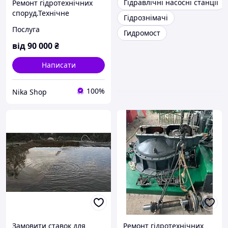
Гідравлічні насосні станції
Ремонт гідротехнічних
споруд.Технічне
Гідрознімачі
обслуговування
Послуга
Гидромост
гідроагрегатів малих ГЕС.
від
90 000
₴
Написати
100%
Nika Shop
Замовити ставок для
Ремонт гідротехнічних