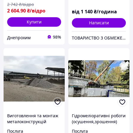
(сіра) 20 кг
2 742
₴/відро
2 604
.90
₴/відро
від
1 140
₴/година
Купити
Написати
98%
Днепрохим
ТОВАРИСТВО З ОБМЕЖЕНОЮ ВІДПОВІДАЛЬНІСТЮ "ТРУБІЖВОДЕКСПЛУАТАЦІЯ"
Виготовлення та монтаж
Гідромеліоративні роботи
металоконструкцій
(осушення,зрошення)
Послуга
Послуга