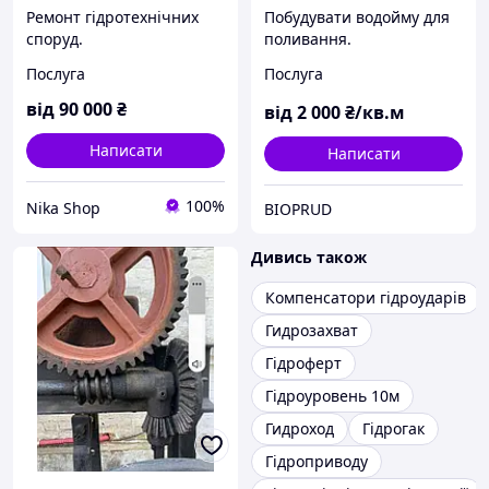
Ремонт гідротехнічних
Побудувати водойму для
споруд.
поливання.
Послуга
Послуга
від
90 000
₴
від
2 000
₴/кв.м
Написати
Написати
100%
Nika Shop
BIOPRUD
Дивись також
Компенсатори гідроударів
Гидрозахват
Гідроферт
Гідроуровень 10м
Гидроход
Гідрогак
Гідроприводу