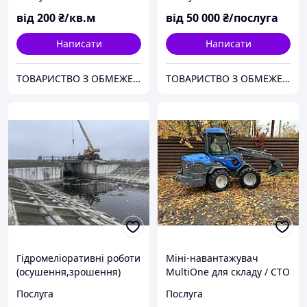
від
200
₴/кв.м
від
50 000
₴/послуга
Написати
Написати
ТОВАРИСТВО З ОБМЕЖЕНОЮ ВІДПОВІДАЛЬНІСТЮ "ТРУБІЖВОДЕКСПЛУАТАЦІЯ"
ТОВАРИСТВО З ОБМЕЖЕНОЮ ВІДПОВІДАЛЬНІСТЮ "ТРУБІЖВОДЕКСПЛУАТАЦІЯ"
Гідромеліоративні роботи
Міні-навантажувач
(осушення,зрошення)
MultiOne для складу / СТО
/ торгового майданчика
Послуга
Послуга
оренда з оператором