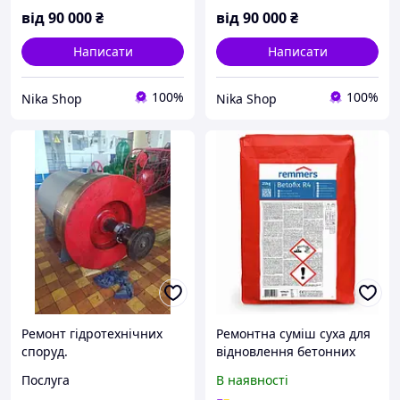
від
90 000
₴
від
90 000
₴
Написати
Написати
100%
100%
Nika Shop
Nika Shop
Ремонт гідротехнічних
Ремонтна суміш суха для
споруд.
відновлення бетонних
конструкцій армувальна
Послуга
В наявності
Remmers Betofix R4 25 кг