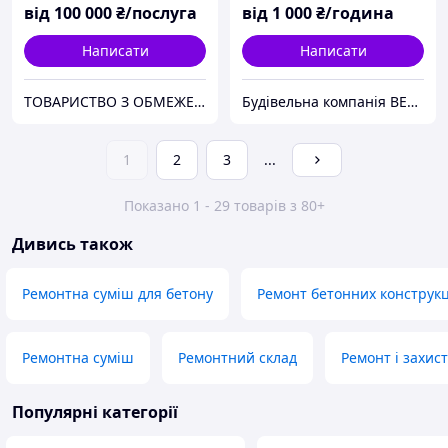
від
100 000
₴/послуга
від
1 000
₴/година
Написати
Написати
ТОВАРИСТВО З ОБМЕЖЕНОЮ ВІДПОВІДАЛЬНІСТЮ "ТРУБІЖВОДЕКСПЛУАТАЦІЯ"
Будівельна компанія ВЕЛЛКІР
1
2
3
...
Показано 1 - 29 товарів з 80+
Дивись також
Ремонтна суміш для бетону
Ремонт бетонних конструкц
Ремонтна суміш
Ремонтний склад
Ремонт і захис
Популярні категорії