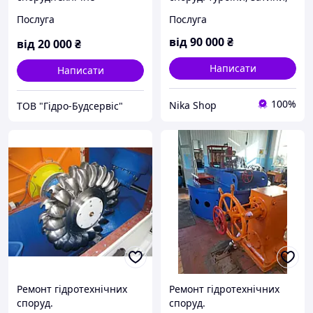
обслуговування
гідроагрегаті, лотки,
Послуга
Послуга
гідроагрегатів малих ГЕС,
шлюзи, водоводи
Міні ГЕС, МікроГЕС.
від
90 000
₴
від
20 000
₴
Написати
Написати
100%
Nika Shop
ТОВ "Гідро-Будсервіс"
Ремонт гідротехнічних
Ремонт гідротехнічних
споруд.
споруд.