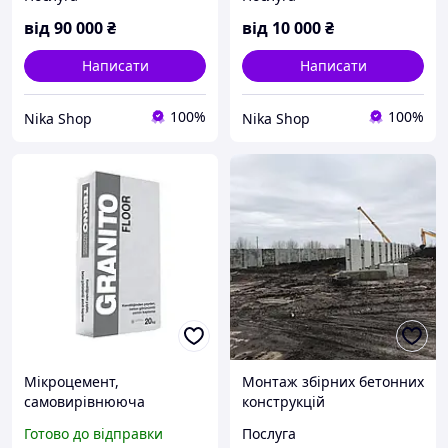
наявністю підводних
частин.Гарантія.
від
90 000
₴
від
10 000
₴
Написати
Написати
100%
100%
Nika Shop
Nika Shop
Мікроцемент,
Монтаж збірних бетонних
самовирівнююча
конструкцій
декоративна суміш для
Готово до відправки
Послуга
підлоги Granito Floor