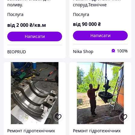
поливу.
споруд.Технічне
обслуговування
Послуга
Послуга
гідроспоруд та
гідроагрегатів малих ГЕС.
від
90 000
₴
від
2 000
₴/кв.м
Написати
Написати
100%
Nika Shop
BIOPRUD
Ремонт гідротехнічних
Ремонт гідротехнічних