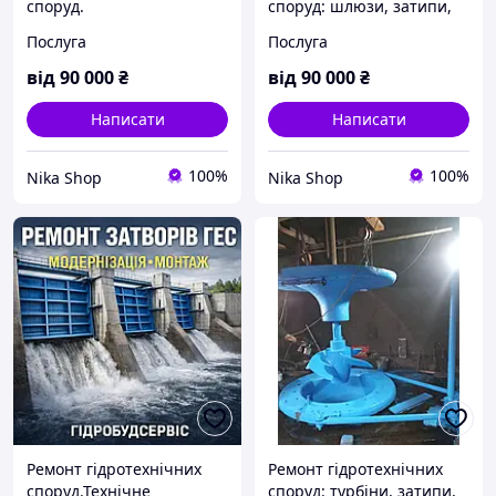
споруд.
споруд: шлюзи, затипи,
водокида, турбіни,
Послуга
Послуга
редуктори, лебідки
від
90 000
₴
від
90 000
₴
Написати
Написати
100%
100%
Nika Shop
Nika Shop
Ремонт гідротехнічних
Ремонт гідротехнічних
споруд.Технічне
споруд: турбіни, затипи,