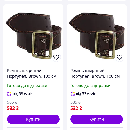
Ремінь шкіряний
Ремінь шкіряний
Портупея, Brown, 100 см,
Портупея, Brown, 100 см,
UA 0 6772-DS
UA 0 [6772-liht]
Готово до відправки
Готово до відправки
53
53
від
₴
/міс
від
₴
/міс
585
₴
585
₴
532
₴
532
₴
Купити
Купити