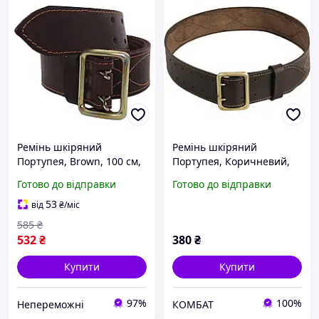
Ремінь шкіряний
Ремінь шкіряний
Портупея, Brown, 100 см,
Портупея, Коричневий,
UA 0 |neper-6772|
100 см, UA 0
Готово до відправки
Готово до відправки
53
від
₴
/міс
585
₴
532
₴
380
₴
Купити
Купити
97%
100%
Непереможні
КОМБАТ