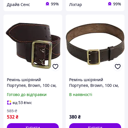
99%
99%
Драйв Сенс
Ліхтар
Ремінь шкіряний
Ремінь шкіряний
Портупея, Brown, 100 см,
Портупея, Brown, 100 см,
UA 0 1
UA 0
Готово до відправки
В наявності
53
від
₴
/міс
585
₴
532
₴
380
₴
Купити
Купити