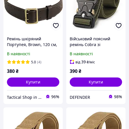
Ремінь шкіряний
Військовий поясний
Портупея, Brown, 120 см,
ремінь Cobra зі
UA 4
швидкознімною
В наявності
В наявності
пряжкою/ Тактичний
армійський ремінь на
39
5.0
(4)
від
₴
/міс
пояс/ Оливковий
380
₴
390
₴
Купити
Купити
96%
98%
Tactical Shop in Ukraine
DEFENDER