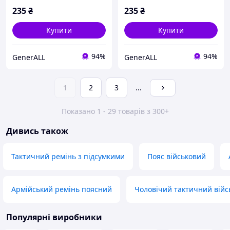
235
₴
235
₴
Купити
Купити
94%
94%
GenerALL
GenerALL
1
2
3
...
Показано 1 - 29 товарів з 300+
Дивись також
Тактичний ремінь з підсумкими
Пояс військовий
Армійський ремінь поясний
Чоловічий тактичний війс
Популярні виробники