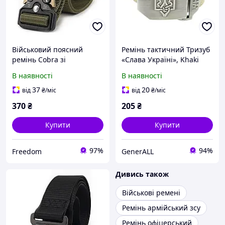
Військовий поясний
Ремінь тактичний Тризуб
ремінь Cobra зі
«Слава Україні», Khaki
швидкознімною
В наявності
В наявності
пряжкою/ Тактичний
армійський ремінь на
37
20
від
₴
/міс
від
₴
/міс
пояс/ Оливковий
370
₴
205
₴
Купити
Купити
97%
94%
Freedom
GenerALL
Дивись також
Військові ремені
Ремінь армійський зсу
Ремінь офіцерський