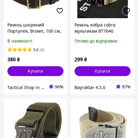
Ремінь шкіряний
Ремінь кобра cobra
Портупея, Brown, 100 см,
мультикам ВТ7640
UA 0
В наявності
Готово до відправки
5.0
(4)
380
₴
299
₴
Купити
Купити
96%
97%
Tactical Shop in Ukraine
Bayraktar 4.5.0