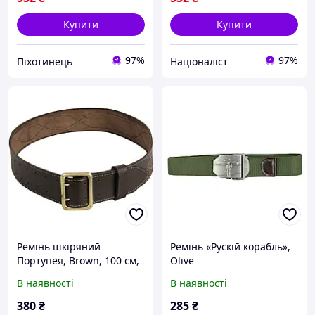
Купити
Купити
97%
97%
Піхотинець
Націоналіст
Ремінь шкіряний
Ремінь «Рускій корабль»,
Портупея, Brown, 100 см,
Olive
UA 0
В наявності
В наявності
380
₴
285
₴