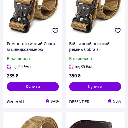
Ремінь тактичний Cobra
Військовий поясний
зі швидкознімною
ремінь Cobra зі
пряжкою, Coyote
швидкознімною
В наявності
В наявності
пряжкою/ Тактичний
армійський ремінь на
24
35
від
₴
/міс
від
₴
/міс
пояс/ Койот
235
₴
350
₴
Купити
Купити
94%
98%
GenerALL
DEFENDER