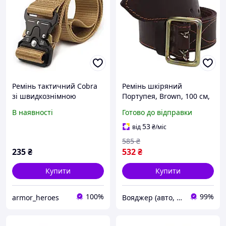
Ремінь тактичний Cobra
Ремінь шкіряний
зі швидкознімною
Портупея, Brown, 100 см,
пряжкою, Coyote
UA 0 6772-VO
В наявності
Готово до відправки
53
від
₴
/міс
585
₴
235
₴
532
₴
Купити
Купити
100%
99%
armor_heroes
Вояджер (авто, туризм, спорт)