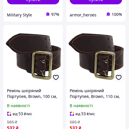
97%
100%
Military Style
armor_heroes
Ремінь шкіряний
Ремінь шкіряний
Портупея, Brown, 100 см,
Портупея, Brown, 110 см,
UA 0 {6772-piho}
UA 2 [n-6772]
В наявності
В наявності
53
53
від
₴
/міс
від
₴
/міс
585
₴
585
₴
532
₴
532
₴