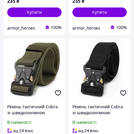
235
₴
235
₴
Купити
Купити
100%
100%
armor_heroes
armor_heroes
Ремінь тактичний Cobra
Ремінь тактичний Cobra
зі швидкознімною
зі швидкознімною
пряжкою, Olive
пряжкою, Black
В наявності
В наявності
24
24
від
₴
/міс
від
₴
/міс