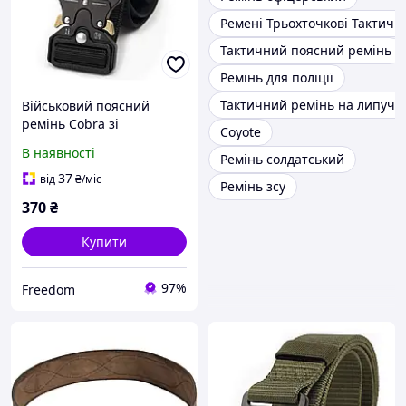
Ремені Трьохточкові Тактичні
Тактичний поясний ремінь
Ремінь для поліції
Тактичний ремінь на липучц
Військовий поясний
ремінь Cobra зі
Coyote
швидкознімною
В наявності
Ремінь солдатський
пряжкою/ Тактичний
армійський ремінь на
37
від
₴
/міс
Ремінь зсу
пояс/ Чорний
370
₴
Купити
97%
Freedom