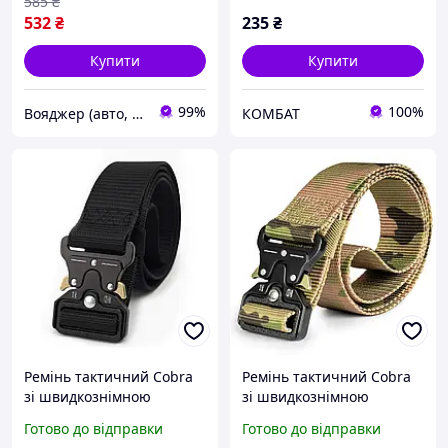
585
₴
532
₴
235
₴
Купити
Купити
99%
100%
Вояджер (авто, туризм, спорт)
КОМБАТ
Ремінь тактичний Cobra
Ремінь тактичний Cobra
зі швидкознімною
зі швидкознімною
пряжкою, Black
пряжкою, MultiCam
Готово до відправки
Готово до відправки