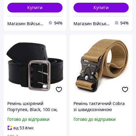
Купити
Купити
94%
94%
Магазин Військової Амуніції Vik-Tailor
Магазин Військової Амуніції Vik-Tailor
Ремінь шкіряний
Ремінь тактичний Cobra
Портупея, Black, 100 см,
зі швидкознімною
UA 0 6772-VO
пряжкою, Coyote
Готово до відправки
Готово до відправки
53
від
₴
/міс