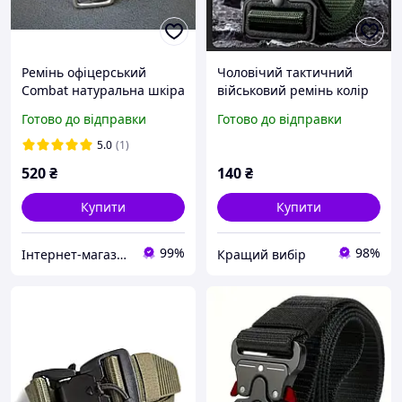
Ремінь офіцерський
Чоловічий тактичний
Combat натуральна шкіра
військовий ремінь колір
чорний № 3 / 130 см
Хакі тактичні ремені для
Готово до відправки
Готово до відправки
штанів міцний і надійний
пояс
5.0
(1)
520
₴
140
₴
Купити
Купити
99%
98%
Інтернет-магазин "В І К Т О Р І Я"
Кращий вибір