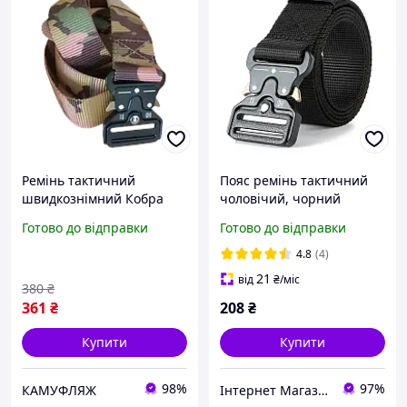
Ремінь тактичний
Пояс ремінь тактичний
швидкознімний Кобра
чоловічий, чорний
(Cobra) Мультикам:
Готово до відправки
Готово до відправки
Чоловічий військовий
пояс нейлоновий ЗСУ,
4.8
(4)
ремінь Multicam
21
від
₴
/міс
380
₴
361
₴
208
₴
Купити
Купити
98%
97%
КАМУФЛЯЖ
Інтернет Магазин "Електронік"