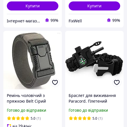
Купити
Купити
99%
99%
Інтернет-магазин "В І К Т О Р І Я"
FixWell
Ремінь чоловічий з
Браслет для виживання
пряжкою Belt Сірий
Paracord. Плетений
браслет із паракорду
Готово до відправки
Готово до відправки
5.0
(1)
5.0
(1)
29
від
₴
/міс