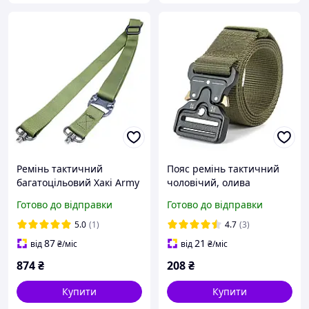
Ремінь тактичний
Пояс ремінь тактичний
багатоцільовий Хакі Army
чоловічий, олива
Green Vokmi
Готово до відправки
Готово до відправки
5.0
(1)
4.7
(3)
87
21
від
₴
/міс
від
₴
/міс
874
₴
208
₴
Купити
Купити