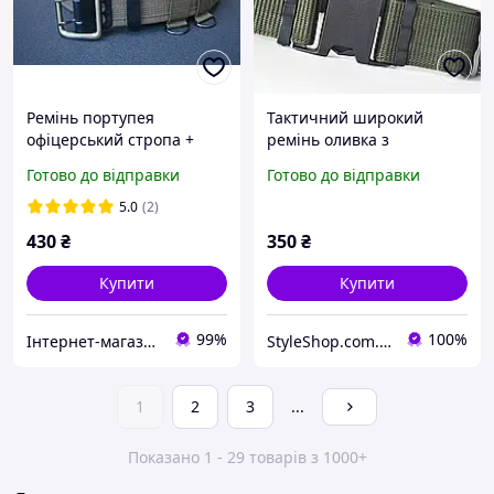
Ремінь портупея
Тактичний широкий
офіцерський стропа +
ремінь оливка з
шкіра / металева пряжка
швидкоз'ємною пряжкою
Готово до відправки
Готово до відправки
/ койот 100 - 120 см
фастекс
5.0
(2)
430
₴
350
₴
Купити
Купити
99%
100%
Інтернет-магазин "В І К Т О Р І Я"
StyleShop.com.ua
1
2
3
...
Показано 1 - 29 товарів з 1000+