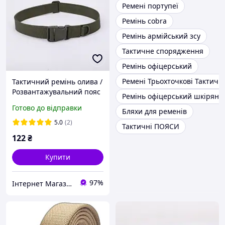
Ремені портупеї
Ремінь cobra
Ремінь армійський зсу
Тактичне спорядження
Ремінь офіцерський
Ремені Трьохточкові Тактичні
Тактичний ремінь олива /
Розвантажувальний пояс
Ремінь офіцерський шкіряни
Готово до відправки
Бляхи для ременів
5.0
(2)
Тактичні ПОЯСИ
122
₴
Купити
97%
Інтернет Магазин "Електронік"