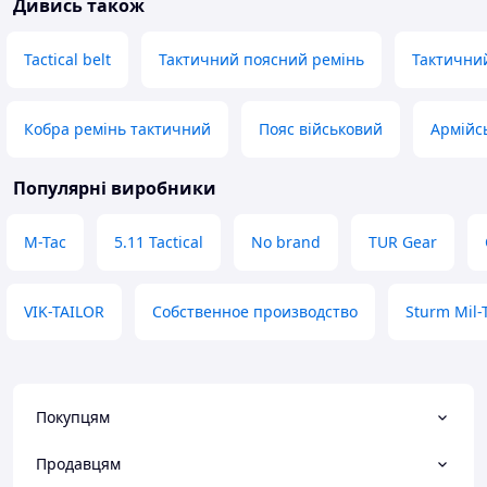
Дивись також
Tactical belt
Тактичний поясний ремінь
Тактичний
Кобра ремінь тактичний
Пояс військовий
Армійс
Популярні виробники
M-Tac
5.11 Tactical
No brand
TUR Gear
VIK-TAILOR
Собственное производство
Sturm Mil-
Покупцям
Продавцям