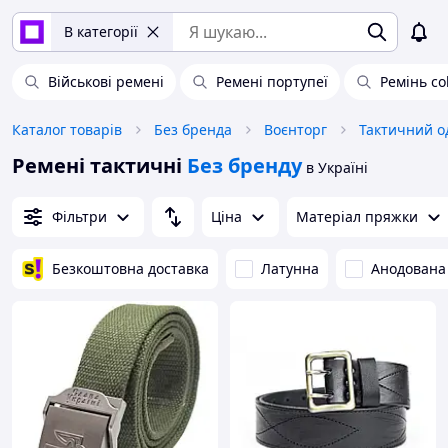
В категорії
Військові ремені
Ремені портупеї
Ремінь co
Каталог товарів
Без бренда
Воєнторг
Тактичний од
Ремені тактичні
Без бренду
в Україні
Фільтри
Ціна
Матеріал пряжки
Безкоштовна доставка
Латунна
Анодована