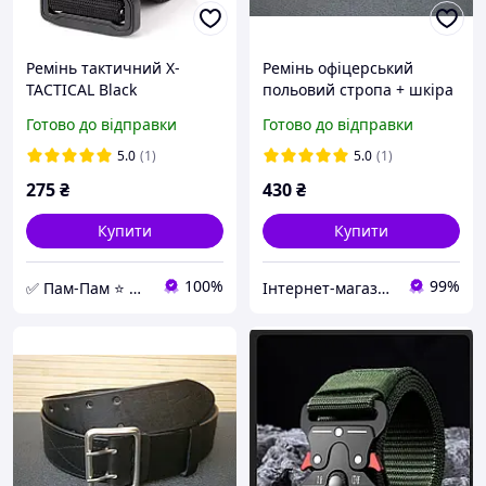
Ремінь тактичний X-
Ремінь офіцерський
TACTICAL Black
польовий стропа + шкіра
оливковий 90 - 110 см
Готово до відправки
Готово до відправки
5.0
(1)
5.0
(1)
275
₴
430
₴
Купити
Купити
100%
99%
✅ Пам-Пам ⭐ Магазин Подарунків
Інтернет-магазин "В І К Т О Р І Я"