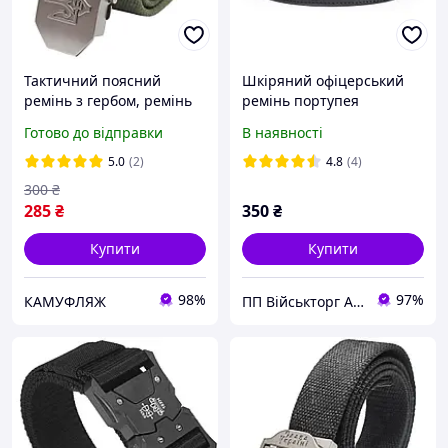
Тактичний поясний
Шкіряний офіцерський
ремінь з гербом, ремінь
ремінь портупея
"Слава Україні" Олива,
Готово до відправки
В наявності
Армійський брючний
чоловічий пояс
5.0
(2)
4.8
(4)
300
₴
285
₴
350
₴
Купити
Купити
98%
97%
КАМУФЛЯЖ
ПП Військторг Авангард