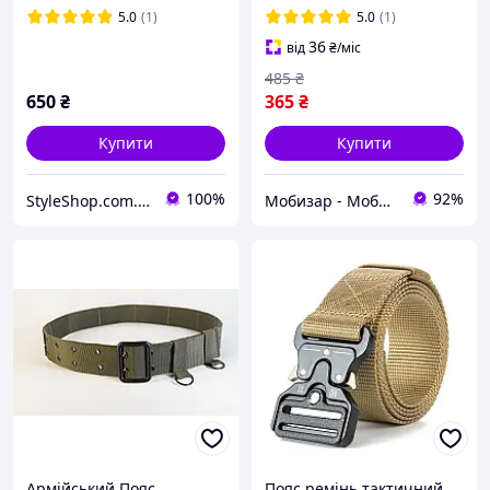
пряжкою
5.0
(1)
5.0
(1)
36
від
₴
/міс
485
₴
650
₴
365
₴
Купити
Купити
100%
92%
StyleShop.com.ua
Мобизар - Мобильный Заряд
Армійський Пояс
Пояс ремінь тактичний