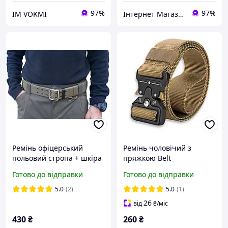
97%
97%
ІМ VOKMI
Інтернет Магазин "Електронік"
Ремінь офіцерський
Ремінь чоловічий з
польовий стропа + шкіра
пряжкою Belt
оливковий 90 - 110 см
Готово до відправки
Готово до відправки
5.0
(2)
5.0
(1)
26
від
₴
/міс
430
₴
260
₴