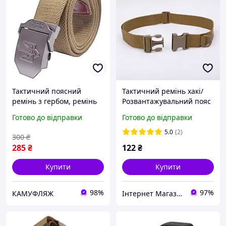
Тактичний поясний
Тактичний ремінь хакі/
ремінь з гербом, ремінь
Розвантажувальний пояс
"Слава Україні" Койот,
Готово до відправки
Готово до відправки
Армійський брючний
чоловічий пояс
5.0
(2)
300
₴
285
₴
122
₴
Купити
Купити
98%
97%
КАМУФЛЯЖ
Інтернет Магазин "Електронік"