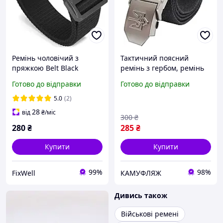
Ремінь чоловічий з
Тактичний поясний
пряжкою Belt Black
ремінь з гербом, ремінь
"Слава Україні" Чорний,
Готово до відправки
Готово до відправки
Армійський брючний
чоловічий пояс
5.0
(2)
28
від
₴
/міс
300
₴
280
₴
285
₴
Купити
Купити
99%
98%
FixWell
КАМУФЛЯЖ
Дивись також
Військові ремені