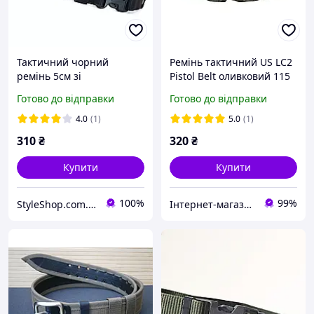
Тактичний чорний
Ремінь тактичний US LC2
ремінь 5см зі
Pistol Belt оливковий 115
швидкознімною пряжкою
см
Готово до відправки
Готово до відправки
фастекс
4.0
(1)
5.0
(1)
310
₴
320
₴
Купити
Купити
100%
99%
StyleShop.com.ua
Інтернет-магазин "В І К Т О Р І Я"