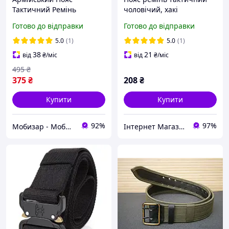
Тактичний Ремінь
чоловічий, хакі
Розвантажувальний Пояс
Готово до відправки
Готово до відправки
Розвантажувальний
Ремінь
5.0
(1)
5.0
(1)
38
21
від
₴
/міс
від
₴
/міс
495
₴
375
₴
208
₴
Купити
Купити
92%
97%
Мобизар - Мобильный Заряд
Інтернет Магазин "Електронік"