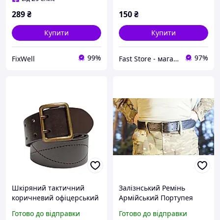
289
₴
150
₴
Купити
Купити
99%
97%
FixWell
Fast Store - магазин аксесуарів та гаджетів
Шкіряний тактичний
Залізнський Ремінь
коричневий офіцерський
Армійський Портупея
військовий ремінь
Військовий Ремінь
Готово до відправки
Готово до відправки
портупея з анодованою