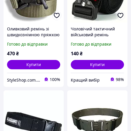
Оливковий ремінь зі
Чоловічий тактичний
швидкознімною пряжкою
військовий ремінь
чорного кольору тактичні
Готово до відправки
Готово до відправки
ремені для штанів
міцний і надійний пояс
470
₴
140
₴
Купити
Купити
100%
98%
StyleShop.com.ua
Кращий вибір