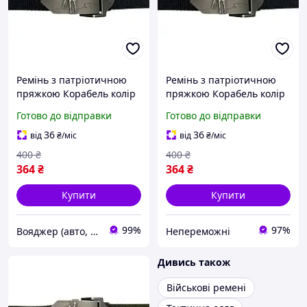
Ремінь з патріотичною
Ремінь з патріотичною
пряжкою Корабель колір
пряжкою Корабель колір
Чорний KL-1-VO
Чорний |neper-KL-1|
Готово до відправки
Готово до відправки
36
36
від
₴
/міс
від
₴
/міс
400
₴
400
₴
364
₴
364
₴
Купити
Купити
99%
97%
Вояджер (авто, туризм, спорт)
Непереможні
Дивись також
Військові ремені