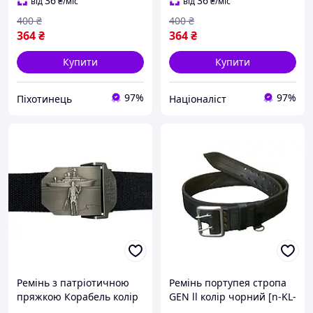
36
36
від
₴
/міс
від
₴
/міс
400
₴
400
₴
364
₴
364
₴
Купити
Купити
97%
97%
Піхотинець
Націоналіст
Ремінь з патріотичною
Ремінь портупея стропа
пряжкою Корабель колір
GEN ll колір чорний [n-KL-
Чорний [n-KL-1]
1]