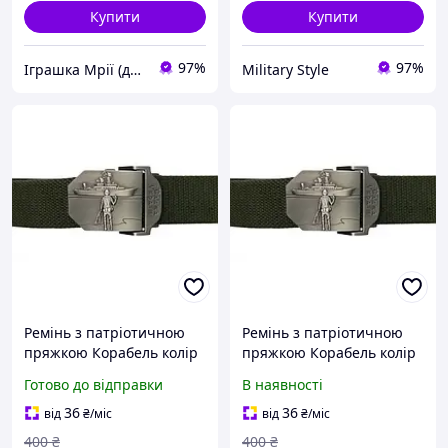
Купити
Купити
97%
97%
Іграшка Мрії (дитячі, авто, туризм)
Military Style
Ремінь з патріотичною
Ремінь з патріотичною
пряжкою Корабель колір
пряжкою Корабель колір
Олива 1
Олива {KL-1-piho}
Готово до відправки
В наявності
36
36
від
₴
/міс
від
₴
/міс
400
₴
400
₴