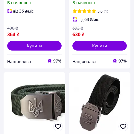
В наявності
В наявності
36
від
₴
/міс
5.0
(1)
63
від
₴
/міс
400
₴
693
₴
364
₴
630
₴
Купити
Купити
97%
97%
Націоналіст
Націоналіст