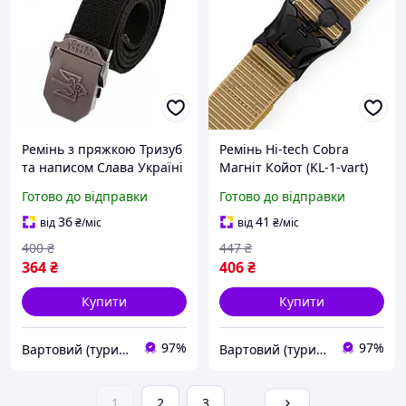
Ремінь з пряжкою Тризуб
Ремінь Hi-tech Сobra
та написом Слава Україні
Магніт Койот (KL-1-vart)
колір Чорний (KL-1-vart)
Готово до відправки
Готово до відправки
36
41
від
₴
/міс
від
₴
/міс
400
₴
447
₴
364
₴
406
₴
Купити
Купити
97%
97%
Вартовий (туризм, полювання та кемпінг)
Вартовий (туризм, полювання та кемпінг)
1
2
3
...