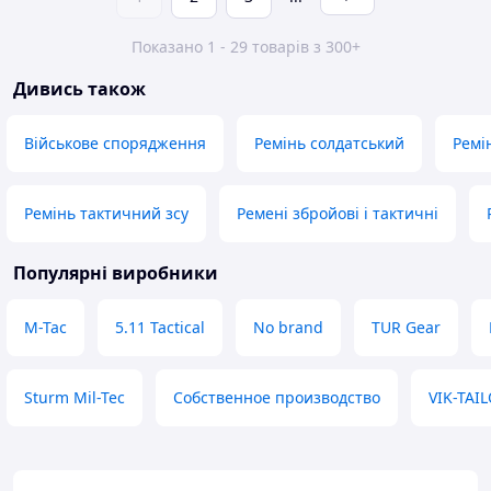
Показано 1 - 29 товарів з 300+
Дивись також
Військове спорядження
Ремінь солдатський
Ремі
Ремінь тактичний зсу
Ремені збройові і тактичні
Популярні виробники
M-Tac
5.11 Tactical
No brand
TUR Gear
Sturm Mil-Tec
Собственное производство
VIK-TAI