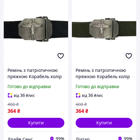
Ремінь з патріотичною
Ремінь з патріотичною
пряжкою Корабель колір
пряжкою Корабель колір
Чорний KL-1-DS
Олива [KL-1-liht]
Готово до відправки
Готово до відправки
36
36
від
₴
/міс
від
₴
/міс
400
₴
400
₴
364
₴
364
₴
Купити
Купити
99%
99%
Драйв Сенс
Ліхтар