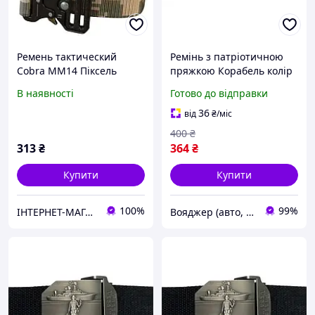
Ремень тактический
Ремінь з патріотичною
Cobra ММ14 Піксель
пряжкою Корабель колір
Олива KL-1-VO
В наявності
Готово до відправки
36
від
₴
/міс
400
₴
313
₴
364
₴
Купити
Купити
100%
99%
IНТЕРНЕТ-МАГАЗИН "ВСЕ,ЩО ТРЕБА"
Вояджер (авто, туризм, спорт)