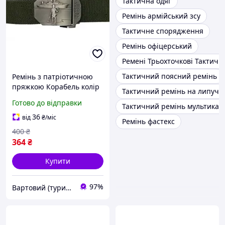
Тактична одяг
Ремінь армійський зсу
Тактичне спорядження
Ремінь офіцерський
Ремені Трьохточкові Тактичні
Тактичний поясний ремінь
Ремінь з патріотичною
пряжкою Корабель колір
Тактичний ремінь на липучц
Олива (KL-1-vart)
Готово до відправки
Тактичний ремінь мультикам
36
від
₴
/міс
Ремінь фастекс
400
₴
364
₴
Купити
97%
Вартовий (туризм, полювання та кемпінг)