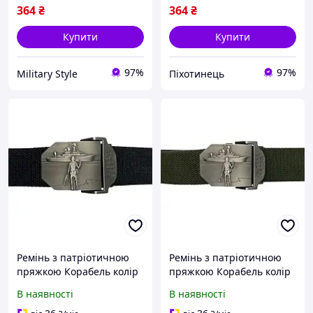
364
₴
364
₴
Купити
Купити
97%
97%
Military Style
Піхотинець
Ремінь з патріотичною
Ремінь з патріотичною
пряжкою Корабель колір
пряжкою Корабель колір
Чорний {KL-1-piho}
Олива [n-KL-1]
В наявності
В наявності