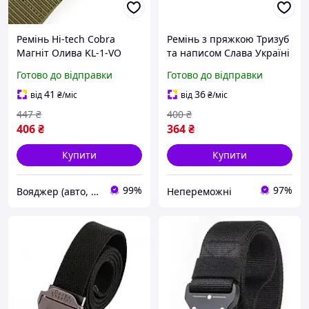
Ремінь Hi-tech Сobra
Ремінь з пряжкою Тризуб
Магніт Олива KL-1-VO
та написом Слава Україні
колір Олива |neper-KL-1|
Готово до відправки
Готово до відправки
41
36
від
₴
/міс
від
₴
/міс
447
₴
400
₴
406
₴
364
₴
Купити
Купити
99%
97%
Вояджер (авто, туризм, спорт)
Непереможні