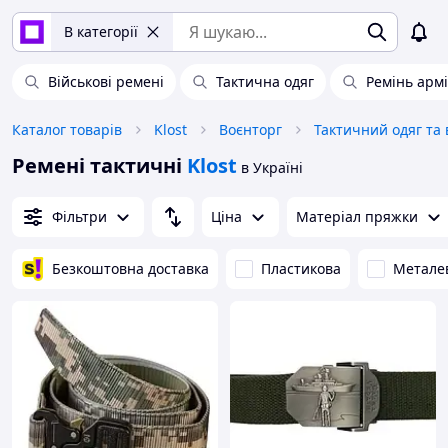
В категорії
Військові ремені
Тактична одяг
Ремінь армі
Каталог товарів
Klost
Воєнторг
Тактичний одяг та 
Ремені тактичні
Klost
в Україні
Фільтри
Ціна
Матеріал пряжки
Безкоштовна доставка
Пластикова
Метале