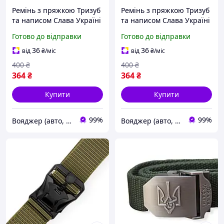
Ремінь з пряжкою Тризуб
Ремінь з пряжкою Тризуб
та написом Слава Україні
та написом Слава Україні
колір Олива KL-1-VO
колір Чорний KL-1-VO
Готово до відправки
Готово до відправки
36
36
від
₴
/міс
від
₴
/міс
400
₴
400
₴
364
₴
364
₴
Купити
Купити
99%
99%
Вояджер (авто, туризм, спорт)
Вояджер (авто, туризм, спорт)