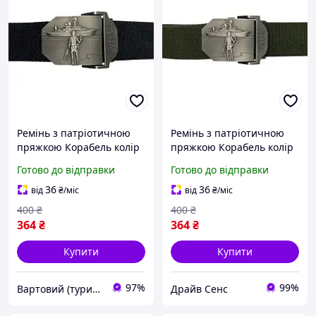
Ремінь з патріотичною
Ремінь з патріотичною
пряжкою Корабель колір
пряжкою Корабель колір
Чорний (KL-1-vart)
Олива KL-1-DS
Готово до відправки
Готово до відправки
36
36
від
₴
/міс
від
₴
/міс
400
₴
400
₴
364
₴
364
₴
Купити
Купити
97%
99%
Вартовий (туризм, полювання та кемпінг)
Драйв Сенс