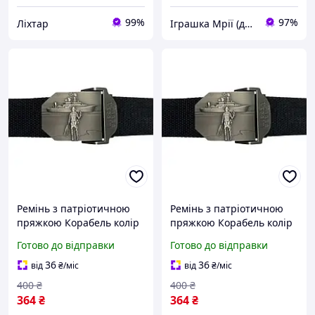
99%
97%
Ліхтар
Іграшка Мрії (дитячі, авто, туризм)
Ремінь з патріотичною
Ремінь з патріотичною
пряжкою Корабель колір
пряжкою Корабель колір
Чорний KL-1-TD
Чорний 1
Готово до відправки
Готово до відправки
36
36
від
₴
/міс
від
₴
/міс
400
₴
400
₴
364
₴
364
₴