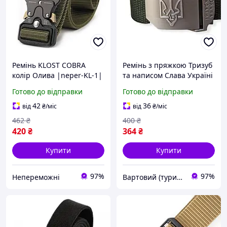
Ремінь KLOST COBRA
Ремінь з пряжкою Тризуб
колір Олива |neper-KL-1|
та написом Слава Україні
колір Олива (KL-1-vart)
Готово до відправки
Готово до відправки
42
36
від
₴
/міс
від
₴
/міс
462
₴
400
₴
420
₴
364
₴
Купити
Купити
97%
97%
Непереможні
Вартовий (туризм, полювання та кемпінг)