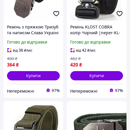
Ремінь з пряжкою Тризуб
Ремінь KLOST COBRA
та написом Слава Україні
колір Чорний |neper-KL-
колір Чорний |neper-KL-
1|
Готово до відправки
Готово до відправки
1|
36
42
від
₴
/міс
від
₴
/міс
400
₴
462
₴
364
₴
420
₴
Купити
Купити
97%
97%
Непереможні
Непереможні