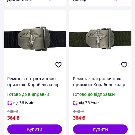
Ремінь з патріотичною
Ремінь з патріотичною
пряжкою Корабель колір
пряжкою Корабель колір
Чорний [KL-1-liht]
Олива KL-1-TD
Готово до відправки
Готово до відправки
36
36
від
₴
/міс
від
₴
/міс
400
₴
400
₴
364
₴
364
₴
Купити
Купити