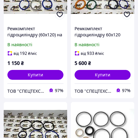
Ремкомплект
Ремкомплект
гідроциліндру (60x120) на
гідроциліндру 60х120
телескопічний
ОРІГІНАЛ для
В наявності
В наявності
навантажувач JCB номер
телескопічного
991/00158
навантажувача JCB номер
192
933
від
₴
/міс
від
₴
/міс
991/20004
1 150
₴
5 600
₴
Купити
Купити
97%
97%
ТОВ "СПЕЦТЕХСЕРВИС+"
ТОВ "СПЕЦТЕХСЕРВИС+"