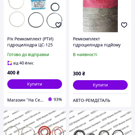
Р/к Ремкомплект (РТИ)
Ремкомплект
гідроциліндра ЦС-125
гідроциліндра підйому
Т-150К Т-150Г
стріли КС-4572
Готово до відправки
В наявності
40
від
₴
/міс
400
₴
300
₴
Купити
Купити
93%
Магазин "На Село!"
АВТО-РЕМДЕТАЛЬ