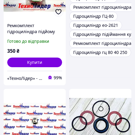
Ремкомплект гідроциліндра 
Гідроциліндр ГЦ-80
Гідроциліндр ео-2621
Ремкомплект
гідроциліндра підйому
Гідроциліндр підіймання куз
стріли навантажувача-
Готово до відправки
Ремкомплект гідроциліндра в
екскаватора "Карпатець"
ПЕА-1.0
350
₴
Гідроциліндр гц 80 40 250
Купити
99%
«ТехноЛідер» - запчастини для сільськогосподарської техніки