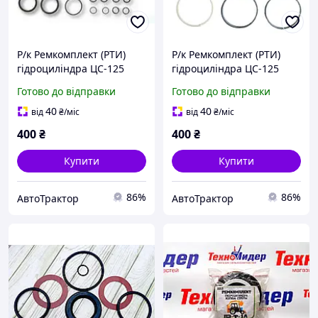
Р/к Ремкомплект (РТИ)
Р/к Ремкомплект (РТИ)
гідроциліндра ЦС-125
гідроциліндра ЦС-125
(основний) Т-150К
Т-150К Т-150Г
Готово до відправки
Готово до відправки
40
40
від
₴
/міс
від
₴
/міс
400
₴
400
₴
Купити
Купити
86%
86%
АвтоТрактор
АвтоТрактор