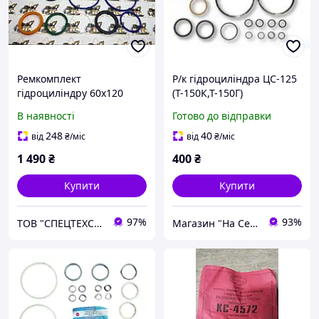
Ремкомплект
Р/к гідроциліндра ЦС-125
гідроциліндру 60х120
(Т-150К,Т-150Г)
АНАЛОГ для
В наявності
Готово до відправки
телескопічного
навантажувача JCB номер
248
40
від
₴
/міс
від
₴
/міс
991/20004
1 490
₴
400
₴
Купити
Купити
97%
93%
ТОВ "СПЕЦТЕХСЕРВИС+"
Магазин "На Село!"