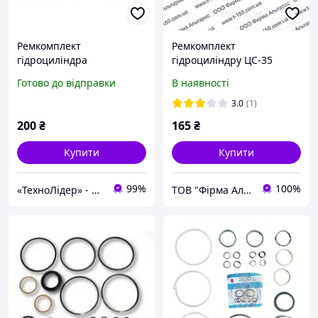
Ремкомплект
Ремкомплект
гідроциліндра
гідроциліндру ЦС-35
перекидання ковша
поворот/підіймач
Готово до відправки
В наявності
навантажувача-
платформи Т-16/25
бульдозера ПБ-35/ДТ-75
3.0
(1)
200
₴
165
₴
Купити
Купити
99%
100%
«ТехноЛідер» - запчастини для сільськогосподарської техніки
ТОВ "Фірма Альтаріс"