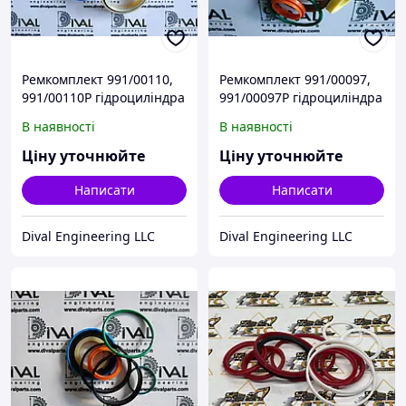
Ремкомплект 991/00110,
Ремкомплект 991/00097,
991/00110P гідроциліндра
991/00097P гідроциліндра
110x60 для
50x25 для телескопічного
В наявності
В наявності
телескопічного
навантажувача й
навантажувача й
екскаватора
Ціну уточнюйте
Ціну уточнюйте
екскаватора
навантажувача JCB
навантажувача JCB
Написати
Написати
Dival Engineering LLC
Dival Engineering LLC