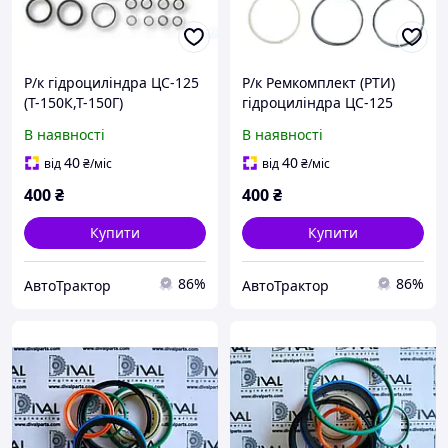
Р/к гідроциліндра ЦС-125
Р/к Ремкомплект (РТИ)
(Т-150К,Т-150Г)
гідроциліндра ЦС-125
Т-150К Т-150Г
В наявності
В наявності
40
40
від
₴
/міс
від
₴
/міс
400
₴
400
₴
Купити
Купити
86%
86%
АвтоТрактор
АвтоТрактор