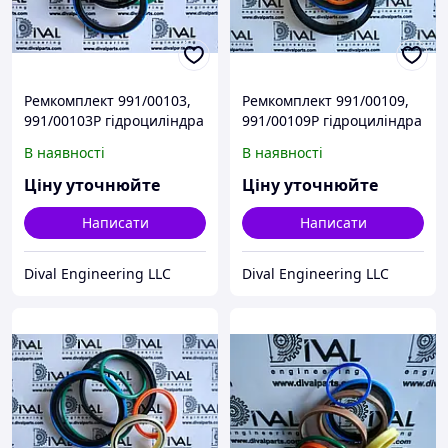
Ремкомплект 991/00103,
Ремкомплект 991/00109,
991/00103P гідроциліндра
991/00109P гідроциліндра
90x50 для телескопічного
110x50 для
В наявності
В наявності
навантажувача й
телескопічного
екскаватора
навантажувача JCB
Ціну уточнюйте
Ціну уточнюйте
навантажувача JCB
Loadall
Написати
Написати
Dival Engineering LLC
Dival Engineering LLC