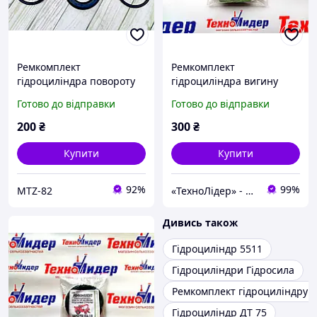
Ремкомплект
Ремкомплект
гідроциліндра повороту
гідроциліндра вигину
колони навантажувача-
стріли навантажувача-
Готово до відправки
Готово до відправки
екскаватора
екскаватора
фронтального ПЕ-Ф-1А
фронтального ПЕ-Ф-1А
200
₴
300
₴
Купити
Купити
92%
99%
MTZ-82
«ТехноЛідер» - запчастини для сільськогосподарської техніки
Дивись також
Гідроциліндр 5511
Гідроциліндри Гідросила
Ремкомплект гідроциліндру к
Гідроциліндр ДТ 75