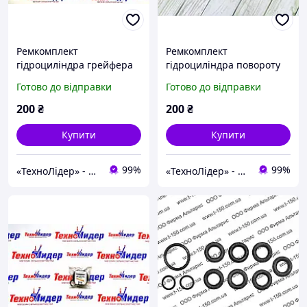
Ремкомплект
Ремкомплект
гідроциліндра грейфера
гідроциліндра повороту
навантажувача-
колони навантажувача-
Готово до відправки
Готово до відправки
екскаватора
екскаватора
фронтального ПЕ-Ф-1А
фронтального ПЕ-Ф-1А
200
₴
200
₴
Купити
Купити
99%
99%
«ТехноЛідер» - запчастини для сільськогосподарської техніки
«ТехноЛідер» - запчастини для сільськогосподарської техніки