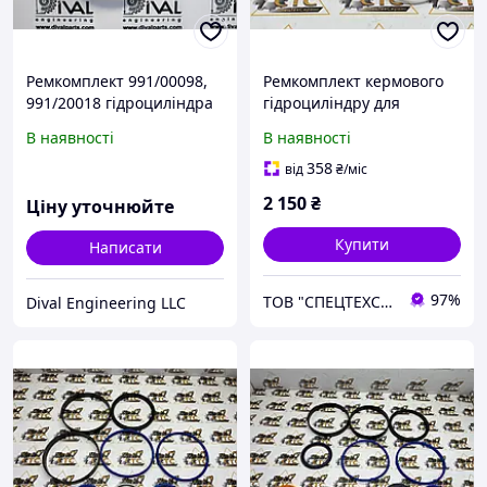
Ремкомплект 991/00098,
Ремкомплект кермового
991/20018 гідроциліндра
гідроциліндру для
рульового управління для
телескопічного
В наявності
В наявності
телескопічного
навантажувача JCB 75x42
навантажувача/
номер 448/17201
358
від
₴
/міс
екскаватора
2 150
₴
Ціну уточнюйте
навантажувача JCB
Купити
Написати
97%
ТОВ "СПЕЦТЕХСЕРВИС+"
Dival Engineering LLC