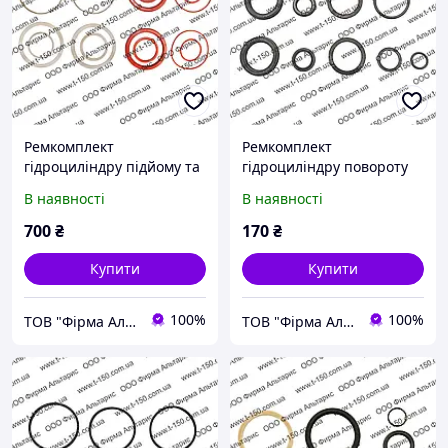
Ремкомплект
Ремкомплект
гідроциліндру підйому та
гідроциліндру повороту
перевороту ковша
Львівський навантажувач
В наявності
В наявності
навантажувача Т-156,
Д=63 мм.
старого зразка, силікон
700
₴
170
₴
Купити
Купити
100%
100%
ТОВ "Фірма Альтаріс"
ТОВ "Фірма Альтаріс"