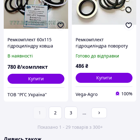
Ремкомплект 60х115
Ремкомплект
гідроциліндру ковша
гідроциліндра повороту
навантажувача Атек-999Е
стріли ЕО-2621-В (Р/
В наявності
Готово до відправки
72.9018.000
К-1112 на екскаватор
погрузчик) (на базі
486
₴
780
₴/комплект
тракторів ЮМЗ та МТЗ)
Купити
Купити
100%
Vega-Agro
ТОВ "РГС Україна"
1
2
3
...
Показано 1 - 29 товарів з 300+
Дивись також