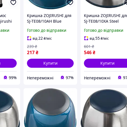
мос
Кришка ZOJIRUSHI для
Кришка ZOJIRUSHI дл
irushi
SJ-TE08/10AH Blue
SJ-TE08/10XA Steel
ітра з
|neper-1678|
|neper-1678|
равки
Готово до відправки
Готово до відправки
евий,
аль, для
22
55
від
₴
/міс
від
₴
/міс
дних
239
₴
601
₴
217
₴
546
₴
и
Купити
Купити
99%
97%
9
Непереможні
Непереможні