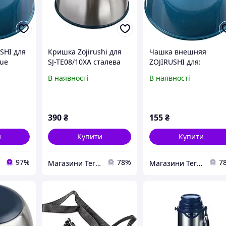
SHI для
Кришка Zojirushi для
Чашка внешняя
lue
SJ-TE08/10XA сталева
ZOJIRUSHI для:
SJTE08AH; SJTE10AH
В наявності
В наявності
ц:blue (80083)
390
₴
155
₴
и
Купити
Купити
97%
78%
7
Магазини Terra Incognita
Магазини Terra Incognita