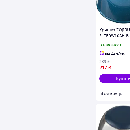
Кришка ZOJIRU
SJ-TE08/10AH B
{1678-piho}
В наявності
22
від
₴
/міс
239
₴
217
₴
Купит
Піхотинець