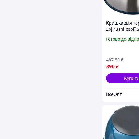
Кришка для те
Zojirushi серії S
TE08/10XA, ста
Готово до відп
оригінальна з
частина, аксес
термосів
487
.50
₴
390
₴
Купит
ВсеОпт