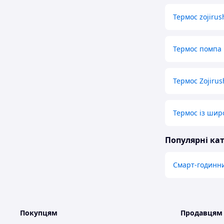
Термос zojirus
Термос помпа
Термос Zojiru
Термос із ши
Популярні кат
Смарт-годинн
Покупцям
Продавцям