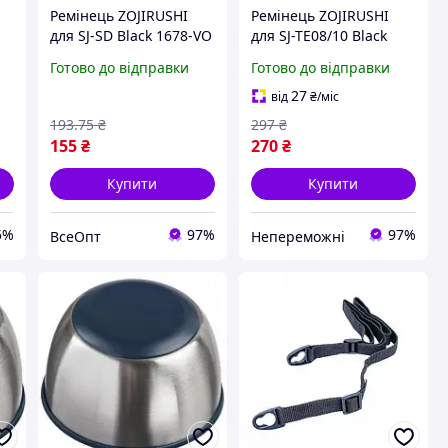
Ремінець ZOJIRUSHI
Ремінець ZOJIRUSHI
для SJ-SD Black 1678-VO
для SJ-TE08/10 Black
|neper-1678|
Готово до відправки
Готово до відправки
27
від
₴
/міс
193
.75
₴
297
₴
155
₴
270
₴
Купити
Купити
5%
97%
97%
ВсеОпт
Непереможні