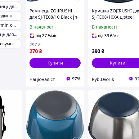
Силіконові ремінці для garmin
Ремінець ZOJIRUSHI
Кришка ZOJIRUSHI дл
Ремінець для годинника Garmin жовтий
для SJ-TE08/10 Black [n-
SJ-TE08/10XA ц:steel
1678]
(80084) 1678.00.51
Ремінці для garmin оригінал
В наявності
В наявності
Жовтий ремінець для Garmin
27
39
від
₴
/міс
від
₴
/міс
Ремінець для розумних ґаджетів 22 мм
297
₴
270
₴
390
₴
Купити
Купити
97%
9
Націоналіст
Ryb.Dvorik