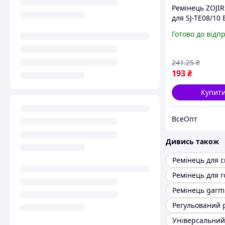
Ремінець ZOJI
для SJ-TE08/10 
[1678-liht]
Готово до відп
241
.25
₴
193
₴
Купит
ВсеОпт
Дивись також
Ремінець garmi