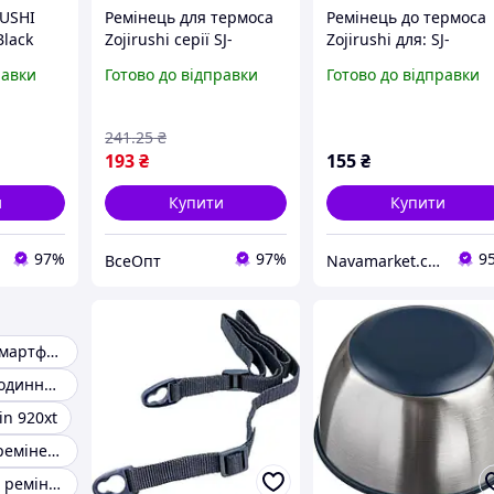
RUSHI
Ремінець для термоса
Ремінець до термоса
Black
Zojirushi серії SJ-
Zojirushi для: SJ-
TE08/10 з
SD10/12 чорний
равки
Готово до відправки
Готово до відправки
регульованою
довжиною, зручною
комплектацією та
241
.25
₴
аксесуарами
193
₴
155
₴
и
Купити
Купити
97%
97%
9
ВсеОпт
Navamarket.com.ua © Туристичне та спортивне спорядження
Ремінець для смартфона
Ремінець для годинника garmin
n 920xt
Регульований ремінець для телефона
Універсальний ремінець для телефона