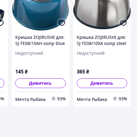
Кришка ZOJIRUSHI для:
Кришка ZOJIRUSHI для:
SJ-TE08/10AH колір blue
SJ-TE08/10XA колір steel
(1678.00.52-3)
(1678.00.51-3)
Недоступний
Недоступний
145
₴
365
₴
Дивитись
Дивитись
8%
93%
93%
Мечта Рыбака
Мечта Рыбака