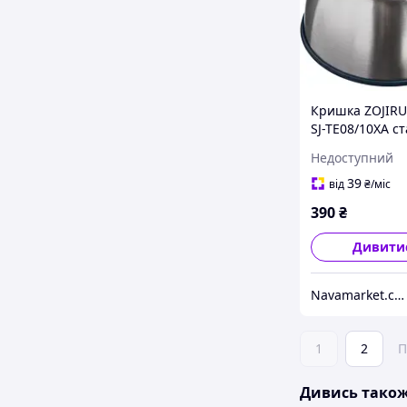
Кришка ZOJIRU
SJ-TE08/10XA с
Недоступний
39
від
₴
/міс
390
₴
Дивити
Navamarket.com.ua © Туристичне та спортивне спорядження
1
2
П
Дивись тако