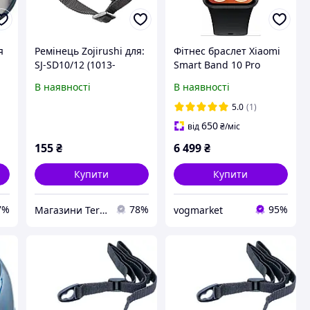
я
Ремінець Zojirushi для:
Фітнес браслет Xiaomi
SJ-SD10/12 (1013-
Smart Band 10 Pro
1678.03.70)
BHR08W9GL Midnight
В наявності
В наявності
Black (1207856)
5.0
(1)
650
від
₴
/міс
155
₴
6 499
₴
Купити
Купити
7%
78%
95%
Магазини Terra Incognita
vogmarket