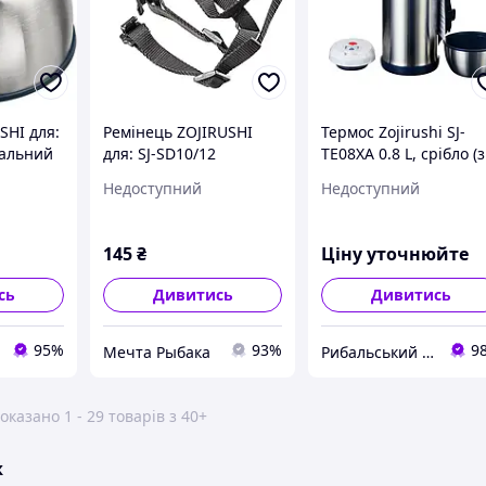
SHI для:
Ремінець ZOJIRUSHI
Термос Zojirushi SJ-
тальний
для: SJ-SD10/12
TE08XA 0.8 L, срібло (з
(1678.03.70-3)
ремінцем)
Недоступний
Недоступний
145
₴
Ціну уточнюйте
сь
Дивитись
Дивитись
95%
93%
9
Мечта Рыбака
Рибальський інтернет магазин "РИБАЦЮГА"
оказано 1 - 29 товарів з 40+
ж