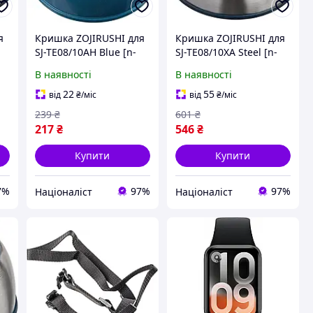
я
Кришка ZOJIRUSHI для
Кришка ZOJIRUSHI для
SJ-TE08/10AH Blue [n-
SJ-TE08/10XA Steel [n-
1678]
1678]
В наявності
В наявності
22
55
від
₴
/міс
від
₴
/міс
239
₴
601
₴
217
₴
546
₴
Купити
Купити
7%
97%
97%
Націоналіст
Націоналіст