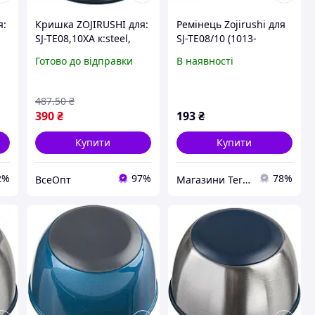
я:
Кришка ZOJIRUSHI для:
Ремінець Zojirushi для
SJ-TE08,10XA к:steel,
SJ-TE08/10 (1013-
нержавіюча сталь,
1678.03.72)
Готово до відправки
В наявності
компактна, зручна,
легка, надійна
487
.50
₴
390
₴
193
₴
Купити
Купити
2%
97%
78%
ВсеОпт
Магазини Terra Incognita