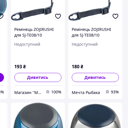
Ремінець ZOJIRUSHI
Ремінець ZOJIRUSHI
для SJ-TE08/10
для SJ-TE08/10
(1678.03.72-3)
Недоступний
Недоступний
193
₴
180
₴
Дивитись
Дивитись
8%
100%
93%
Магазин "Мисливець"
Мечта Рыбака