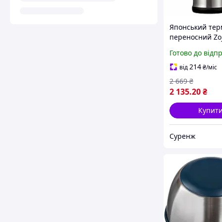
Японський тер
переносний Zoj
SJ-TG08XA 0.8 л
Готово до відп
ремінцем стал
нержавіюча ст
214
від
₴
/міс
гарячих і холо
2 669
₴
напоїв
2 135
.20
₴
Купит
Суренж