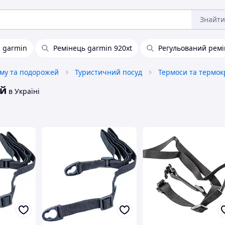
Знайти
а garmin
Ремінець garmin 920xt
Регульований ремі
зму та подорожей
Туристичний посуд
Термоси та термо
ий
в Україні