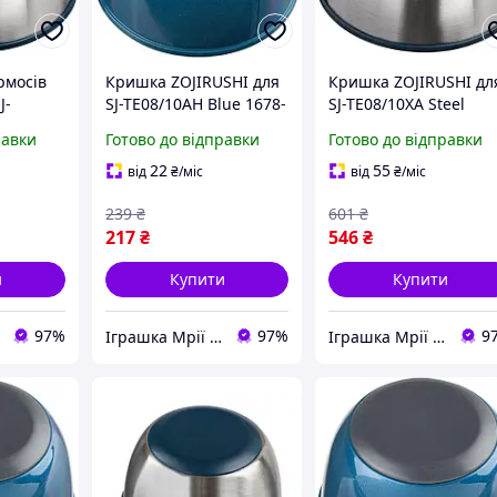
рмосів
Кришка ZOJIRUSHI для
Кришка ZOJIRUSHI дл
J-
SJ-TE08/10AH Blue 1678-
SJ-TE08/10XA Steel
левий,
TD
(1678-vart)
равки
Готово до відправки
Готово до відправки
апасна
уари для
22
55
від
₴
/міс
від
₴
/міс
239
₴
601
₴
217
₴
546
₴
и
Купити
Купити
97%
97%
9
Іграшка Мрії (дитячі, авто, туризм)
Іграшка Мрії (дитячі, авто, туризм)