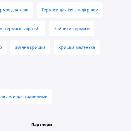
ермос для кави
Термоси для їжі з підігрівом
я термосів zojirushi
Чайники-термоси
ю
Змінна кришка
Кришка маленька
браслети для годинників
Партнери