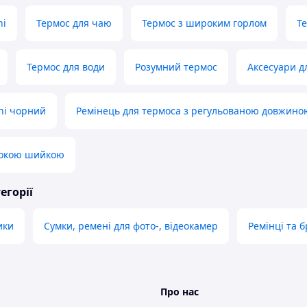
hi
Термос для чаю
Термос з широким горлом
Т
Термос для води
Розумний термос
Аксесуари дл
shi чорний
Ремінець для термоса з регульованою довжино
рокою шийкою
егорії
ики
Сумки, ремені для фото-, відеокамер
Ремінці та 
Про нас