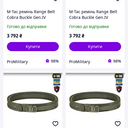
M-Tac ремінь Range Belt
M-Tac ремінь Range Belt
Cobra Buckle Gen.IV
Cobra Buckle Gen.IV
Coyote (койот) тактичний
Coyote (койот) тактичний
Готово до відправки
Готово до відправки
XL/2XL
3XL
3 792
₴
3 792
₴
Купити
Купити
98%
98%
ProMilitary
ProMilitary