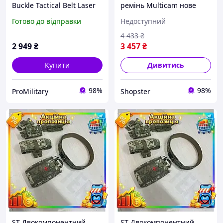
Buckle Tactical Belt Laser
ремінь Multicam нове
Cut Multicam (мультики)
попління L для військових
Готово до відправки
Недоступний
тактичний 3XL
спортсменів пістолетний
ремінь д OST|ER
4 433
₴
2 949
₴
3 457
₴
Купити
Дивитись
98%
98%
ProMilitary
Shopster
ST Двокомпонентний
ST Двокомпонентний