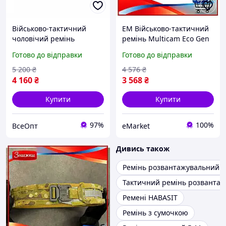
Військово-тактичний
EM Військово-тактичний
чоловічий ремінь
ремінь Multicam Eco Gen
поясний M-TAC COBRA
3.0 XL для військових
Готово до відправки
Готово до відправки
BUCKLE, колір мультикам
спортсменів пістолетний
розмір XL/XXL, міцний і
поясний р MAR_K
5 200
₴
4 576
₴
надійний
4 160
₴
3 568
₴
Купити
Купити
97%
100%
ВсеОпт
eMarket
Дивись також
Ремінь розвантажувальний 
Тактичний ремінь розванта
Ремені HABASIT
Ремінь з сумочкою