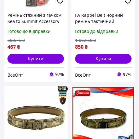
Ремінь стяжний з гачком
FA Rappel Belt чорний
Sea to Summit Accessory
ремінь тактичний
Strap (10 мм х 2 м) для
силовий +MOLLE L XL 94-
Готово до відправки
Готово до відправки
туристів та активного
140 см, розривне
відпочинку, до 100 кг
навантаження 10 KN, для
583
.75
₴
1 062
.50
₴
навантаження
активного відпочинку
467
₴
850
₴
Купити
Купити
97%
97%
ВсеОпт
ВсеОпт