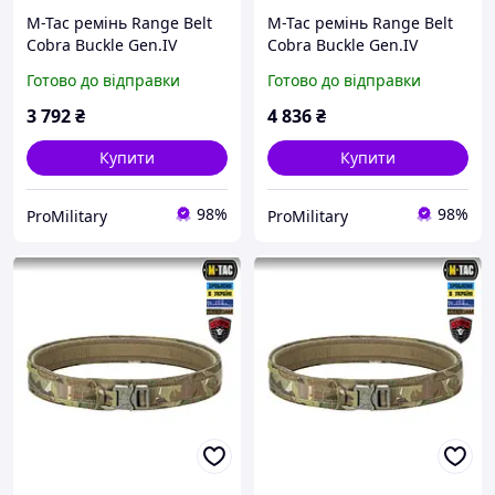
M-Tac ремінь Range Belt
M-Tac ремінь Range Belt
Cobra Buckle Gen.IV
Cobra Buckle Gen.IV
Ranger Green (зелений)
Multicam (мультикам)
Готово до відправки
Готово до відправки
тактичний 3XL
тактичний M/L
3 792
₴
4 836
₴
Купити
Купити
98%
98%
ProMilitary
ProMilitary