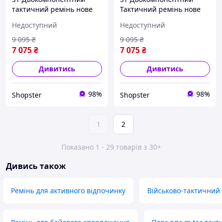
тактичний ремінь нове
Тактичний ремінь нове
попління Range Belt D-
попління Range Belt D-
Недоступний
Недоступний
Ring Cobra Buckle з
Ring Cobra Buckle
підсумками Мультика
Композитний Пластик д
9 095
₴
9 095
₴
OST|ER
OST|ER
7 075
₴
7 075
₴
Дивитись
Дивитись
98%
98%
Shopster
Shopster
1
2
Показано 1 - 29 товарів з 30+
Дивись також
Ремінь для активного відпочинку
Військово-тактичний