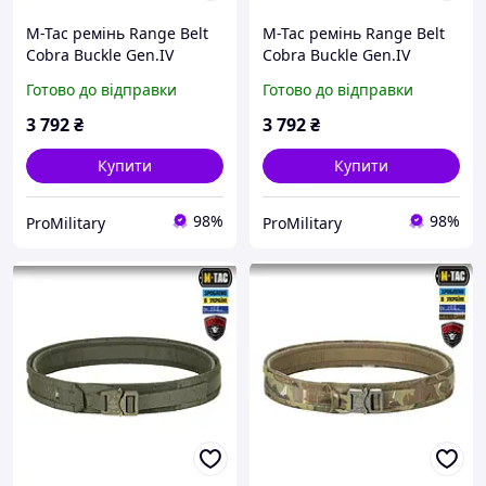
M-Tac ремінь Range Belt
M-Tac ремінь Range Belt
Cobra Buckle Gen.IV
Cobra Buckle Gen.IV
Ranger Green (зелений)
Ranger Green (зелений)
Готово до відправки
Готово до відправки
тактичний M/L
тактичний XL/2XL
3 792
₴
3 792
₴
Купити
Купити
98%
98%
ProMilitary
ProMilitary