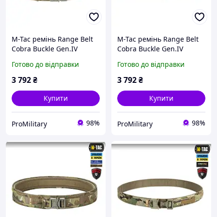
M-Tac ремінь Range Belt
M-Tac ремінь Range Belt
Cobra Buckle Gen.IV
Cobra Buckle Gen.IV
Coyote (койот) тактичний
Ranger Green (зелений)
Готово до відправки
Готово до відправки
тактичний
3 792
₴
3 792
₴
Купити
Купити
98%
98%
ProMilitary
ProMilitary