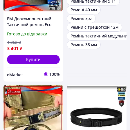
Ремінь тактичний 5 11
Ремені 40 мм
Ремінь xpz
EM Двокомпонентний
Тактичний ремінь Eco
Ремни с трещоткой 12м
Gen 3.0 Molle D-Ring
Готово до відправки
Ремінь тактичний модульний
Cobra Buckle
Композитний Пластик для
4 362
₴
Ремінь 38 мм
війс MAR_K
3 401
₴
Купити
100%
eMarket