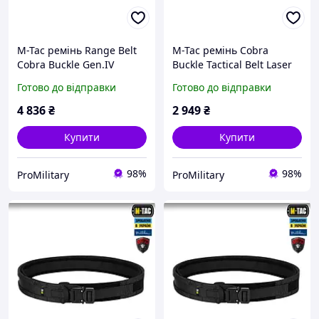
M-Tac ремінь Range Belt
M-Tac ремінь Cobra
Cobra Buckle Gen.IV
Buckle Tactical Belt Laser
Multicam (мультикам)
Cut Multicam (мультикам)
Готово до відправки
Готово до відправки
тактичний
тактичний
4 836
₴
2 949
₴
Купити
Купити
98%
98%
ProMilitary
ProMilitary