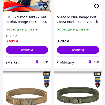
EM Військово-тактичний
M-Tac ремінь Range Belt
ремінь Range Eco Gen 3.0
Cobra Buckle Gen.IV Black
Belt D-Ring Cobra Buckle
(чорний) тактичний
Готово до відправки
Готово до відправки
Композитний Пластик для
стріл MAR_K
4 362
₴
3 401
₴
3 792
₴
Купити
Купити
100%
98%
eMarket
ProMilitary