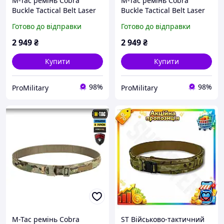
M-Tac ремінь Cobra
M-Tac ремінь Cobra
Buckle Tactical Belt Laser
Buckle Tactical Belt Laser
Cut Multicam (мультикам)
Cut Multicam (мультиким)
Готово до відправки
Готово до відправки
тактичний M/L
тактичний XL/2XL
2 949
₴
2 949
₴
Купити
Купити
98%
98%
ProMilitary
ProMilitary
M-Tac ремінь Cobra
ST Військово-тактичний