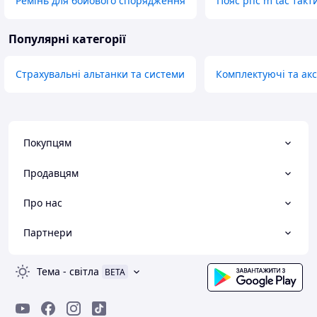
Ремінь для бойового спорядження
Пояс рпс m tac так
Популярні категорії
Страхувальні альтанки та системи
Комплектуючі та акс
Покупцям
Продавцям
Про нас
Партнери
Тема
-
світла
BETA