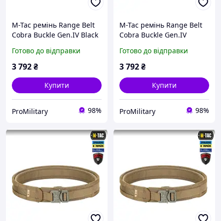
M-Tac ремінь Range Belt
M-Tac ремінь Range Belt
Cobra Buckle Gen.IV Black
Cobra Buckle Gen.IV
(чорний) тактичний 3XL
Coyote (койот) тактичний
Готово до відправки
Готово до відправки
M/L
3 792
₴
3 792
₴
Купити
Купити
98%
98%
ProMilitary
ProMilitary