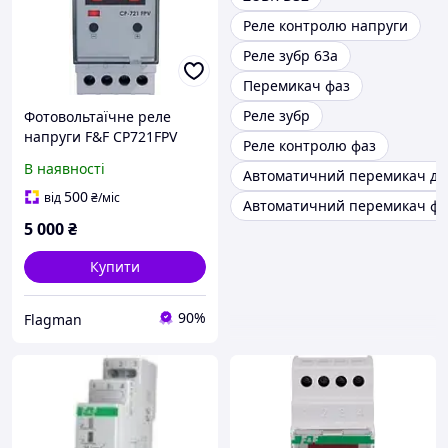
Реле контролю напруги
Реле зубр 63а
Перемикач фаз
Реле зубр
Фотовольтаїчне реле
напруги F&F CP721FPV
Реле контролю фаз
150-300V AC на DIN-рейку
В наявності
Автоматичний перемикач дл
500
від
₴
/міс
Автоматичний перемикач фа
5 000
₴
Купити
90%
Flagman