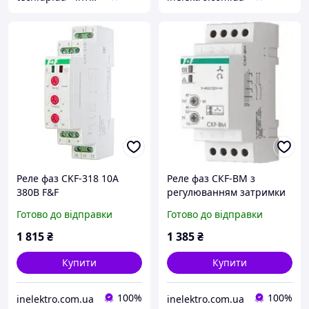
Реле фаз CKF-318 10А
Реле фаз CКF-BM з
380В F&F
регулюванням затримки
10А 380В 2S F&F
Готово до відправки
Готово до відправки
1 815
₴
1 385
₴
Купити
Купити
100%
100%
inelektro.com.ua
inelektro.com.ua