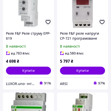
Реле F&F Реле струму EPP-
Реле F&F реле напруги
619
CP-721 програмоване
В наявності
В наявності
783
580
від
₴
/міс
від
₴
/міс
4 698
₴
5 797
₴
Купити
Купити
91%
97%
LUXOR.uno- інтернет магазин
ARSI