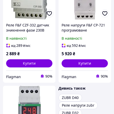
Реле F&F CZF-332 датчик
Реле напруги F&F CP-721
зникнення фази 230В
програмоване
1NO/NC
В наявності
В наявності
289
592
від
₴
/міс
від
₴
/міс
2 889
₴
5 920
₴
Купити
Купити
90%
90%
Flagman
Flagman
Дивись також
ZUBR D40
Реле напруги zubr
ZUBR D32