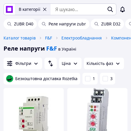
В категорії
ZUBR D40
Реле напруги zubr
ZUBR D32
Каталог товарів
F&F
Електрообладнання
Компонен
Реле напруги
F&F
в Україні
Фільтри
Ціна
Кількість фаз
Безкоштовна доставка Rozetka
1
3