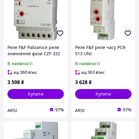
Реле F&F Pabianice реле
Реле F&F реле часу PCR-
зникнення фази CZF-332
513 UNI
В наявності
В наявності
360
363
від
₴
/міс
від
₴
/міс
3 598
₴
3 628
₴
Купити
Купити
97%
97%
ARSI
ARSI