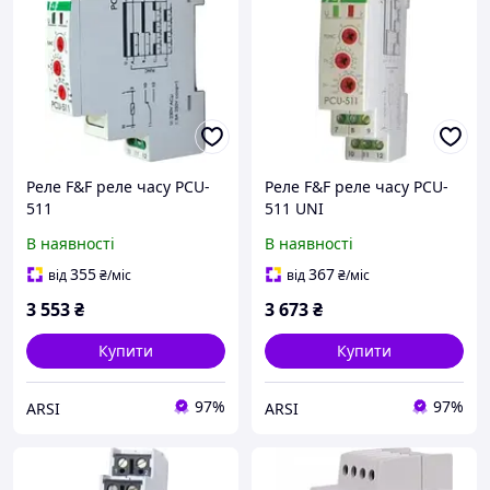
Реле F&F реле часу PCU-
Реле F&F реле часу PCU-
511
511 UNI
В наявності
В наявності
355
367
від
₴
/міс
від
₴
/міс
3 553
₴
3 673
₴
Купити
Купити
97%
97%
ARSI
ARSI