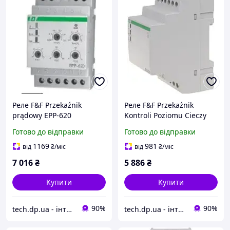
Реле F&F Przekaźnik
Реле F&F Przekaźnik
prądowy EPP-620
Kontroli Poziomu Cieczy
Pz-829 Rc
Готово до відправки
Готово до відправки
1169
981
від
₴
/міс
від
₴
/міс
7 016
₴
5 886
₴
Купити
Купити
90%
90%
tech.dp.ua - інтернет магазин
tech.dp.ua - інтернет магазин