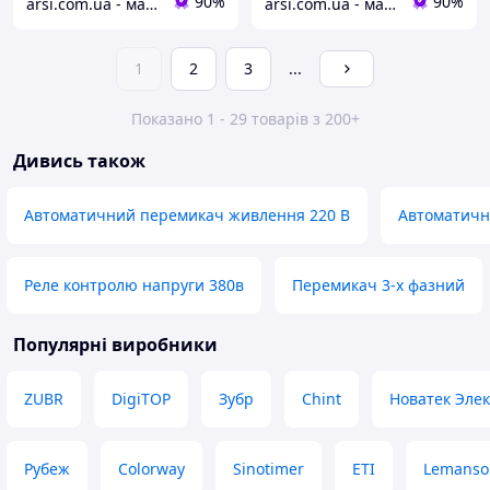
90%
90%
arsi.com.ua - магазин техніки
arsi.com.ua - магазин техніки
1
2
3
...
Показано 1 - 29 товарів з 200+
Дивись також
Автоматичний перемикач живлення 220 В
Автоматичн
Реле контролю напруги 380в
Перемикач 3-х фазний
Популярні виробники
ZUBR
DigiTOP
Зубр
Chint
Новатек Эле
Рубеж
Colorway
Sinotimer
ETI
Lemanso