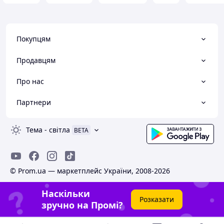
Покупцям
Продавцям
Про нас
Партнери
Тема
-
світла
BETA
© Prom.ua — маркетплейс України, 2008-2026
Наскільки
Розказати
зручно на Промі?