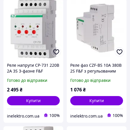
Реле напруги CP-731 220В
Реле фаз CZF-BS 10А 380В
2А 3S 3-фазне F&F
2S F&F з регульованим
порогом спрацьовування
Готово до відправки
Готово до відправки
для несиметрії напруг
2 495
₴
1 076
₴
Купити
Купити
100%
100%
inelektro.com.ua
inelektro.com.ua