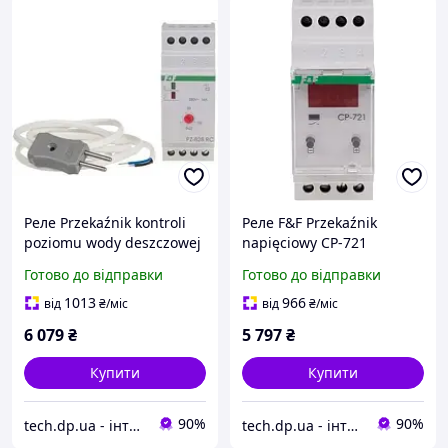
Реле Przekaźnik kontroli
Реле F&F Przekaźnik
poziomu wody deszczowej
napięciowy CP-721
PZ-828-RC-WD
programowalny
Готово до відправки
Готово до відправки
1013
966
від
₴
/міс
від
₴
/міс
6 079
₴
5 797
₴
Купити
Купити
90%
90%
tech.dp.ua - інтернет магазин
tech.dp.ua - інтернет магазин