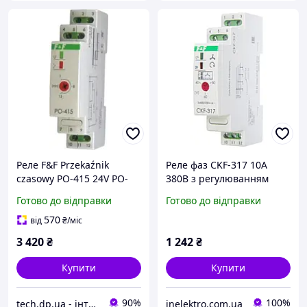
Реле F&F Przekaźnik
Реле фаз CKF-317 10А
czasowy PO-415 24V PO-
380В з регулюванням
415 24V
утровня F&F
Готово до відправки
Готово до відправки
570
від
₴
/міс
3 420
₴
1 242
₴
Купити
Купити
90%
100%
tech.dp.ua - інтернет магазин
inelektro.com.ua