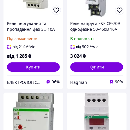
Реле чергування та
Реле напруги F&F CP-709
пропадання фаз 3ф 10А
однофазне 50-450В 16А
CKF-BR (ДЧПФ-3)
на DIN рейку
Під замовлення
В наявності
214
302
від
₴
/міс
від
₴
/міс
від
1 285
₴
3 024
₴
Купити
Купити
96%
90%
ЕЛЕКТРОЛОГІСТИК
Flagman