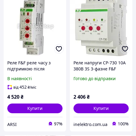
Реле F&F реле часу з
Реле напруги CP-730 10А
підтримкою після
380В 3S 3-фазне F&F
зникнення напруги PCU-
В наявності
Готово до відправки
504
452
від
₴
/міс
4 520
₴
2 406
₴
Купити
Купити
97%
100%
ARSI
inelektro.com.ua