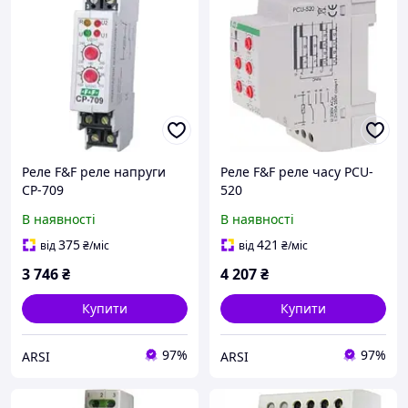
Реле F&F реле напруги
Реле F&F реле часу PCU-
CP-709
520
В наявності
В наявності
375
421
від
₴
/міс
від
₴
/міс
3 746
₴
4 207
₴
Купити
Купити
97%
97%
ARSI
ARSI