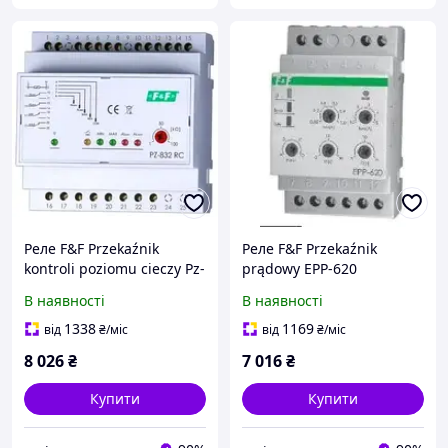
Реле F&F Przekaźnik
Реле F&F Przekaźnik
kontroli poziomu cieczy Pz-
prądowy EPP-620
832 RC
В наявності
В наявності
1338
1169
від
₴
/міс
від
₴
/міс
8 026
₴
7 016
₴
Купити
Купити