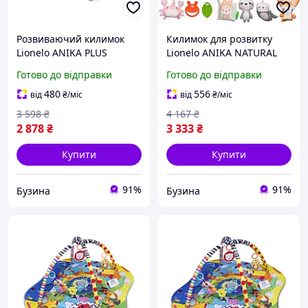
Розвиваючий килимок
Килимок для розвитку
Lionelo ANIKA PLUS
Lionelo ANIKA NATURAL
buzyna
buzyna
Готово до відправки
Готово до відправки
480
556
від
₴
/міс
від
₴
/міс
3 598
₴
4 167
₴
2 878
₴
3 333
₴
Купити
Купити
91%
91%
Бузина
Бузина