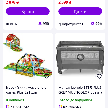
2 878
₴
2 399
₴
Купити
Купити
95%
99%
BERLIN
"Jumpexpert": Інтернет-магазин товарів для активного відпочинку та спорту!
Ігровий килимок Lionelo
Манеж Lionelo STEFI PLUS
Agnes Plus 2в1 для
GREY MULTICOLOR buzyna
дитини, ігровий килимок
В наявності
Готово до відправки
для дитини, 2 ігрові арки,
ігровий будиночок,
384
746
від
₴
/міс
від
₴
/міс