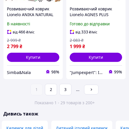
Розвиваючий коврик
Розвиваючий коврик
Lionelo ANIKA NATURAL
Lionelo AGNES PLUS
В наявності
Готово до відправки
466
333
від
₴
/міс
від
₴
/міс
2 999
₴
2 083
₴
2 799
₴
1 999
₴
Купити
Купити
98%
99%
Simba&Nala
"Jumpexpert": Інтернет-магазин товарів для активного відпочинку та спорту!
1
2
3
...
Показано 1 - 29 товарів з 200+
Дивись також
Килимок для дітей
Дитячий ігровий килимок
Кил