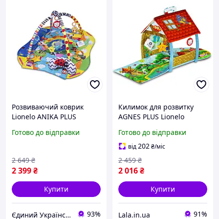
Розвиваючий коврик
Килимок для розвитку
Lionelo ANIKA PLUS
AGNES PLUS Lionelo
24978988, Lala.in.ua
Готово до відправки
Готово до відправки
202
від
₴
/міс
2 649
₴
2 459
₴
2 399
₴
2 016
₴
Купити
Купити
93%
91%
Єдиний Український
Lala.in.ua