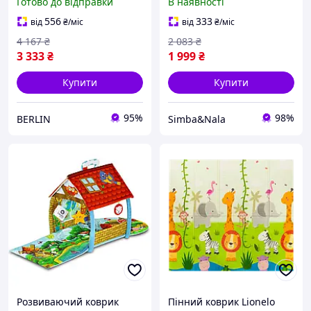
Готово до відправки
В наявності
Навчальний килимок для
дітей Ігровий килимок
556
333
від
₴
/міс
від
₴
/міс
для діток
4 167
₴
2 083
₴
3 333
₴
1 999
₴
Купити
Купити
95%
98%
BERLIN
Simba&Nala
Розвиваючий коврик
Пінний коврик Lionelo