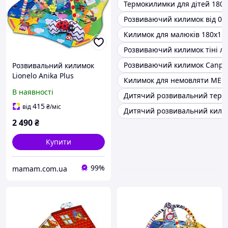
Термокилимки для дітей 180 
Розвиваючий килимок від 0
Килимок для малюків 180х15
Розвиваючий килимок тіні л
Розвиваючий килимок Canpo
Розвивальний килимок
Lionelo Anika Plus
Килимок для немовляти ME 1
В наявності
Дитячий розвивальний терм
415
від
₴
/міс
Дитячий розвивальний кили
2 490
₴
Купити
99%
mamam.com.ua