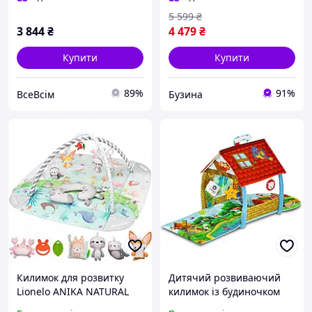
тканинна книжка,
5 599
₴
3 844
₴
4 479
₴
Купити
Купити
89%
91%
ВсеВсім
Бузина
Килимок для розвитку
Дитячий розвиваючий
Lionelo ANIKA NATURAL
килимок із будиночком
berlin
Lionelo Agnes plus