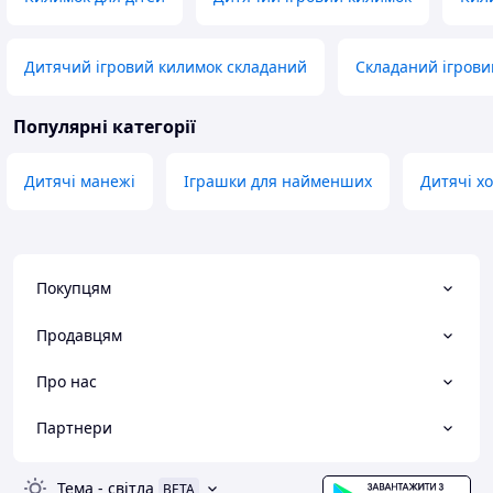
Дитячий ігровий килимок складаний
Складаний ігрови
Популярні категорії
Дитячі манежі
Іграшки для найменших
Дитячі х
Покупцям
Продавцям
Про нас
Партнери
Тема
-
світла
BETA