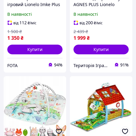
ігровий Lionelo Imke Plus
AGNES PLUS Lionelo
(розмір 85x48 см, 20
24978988, Land of Toys
В наявності
В наявності
кульок, підвіска з
брязкальцями) v376
112
200
від
₴
/міс
від
₴
/міс
1 500
₴
2 439
₴
1 350
₴
1 999
₴
Купити
Купити
94%
91%
FOTA
Територія Іграшок