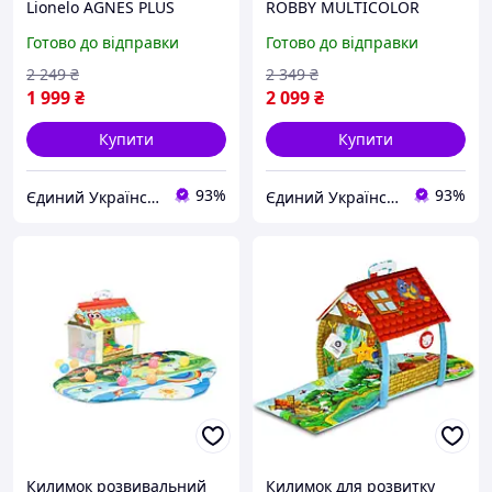
Lionelo AGNES PLUS
ROBBY MULTICOLOR
Готово до відправки
Готово до відправки
2 249
₴
2 349
₴
1 999
₴
2 099
₴
Купити
Купити
93%
93%
Єдиний Український
Єдиний Український
Килимок розвивальний
Килимок для розвитку