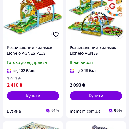
Розвиваючий килимок
Розвивальний килимок
Lionelo AGNES PLUS
Lionelo AGNES
buzyna
Готово до відправки
В наявності
402
348
від
₴
/міс
від
₴
/міс
3 013
₴
2 410
₴
2 090
₴
Купити
Купити
91%
99%
Бузина
mamam.com.ua