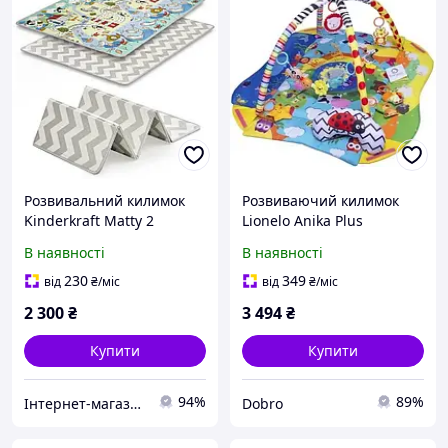
Розвивальний килимок
Розвиваючий килимок
Kinderkraft Matty 2
Lionelo Anika Plus
Multicolor, 5902533923212
Blue/Yellow
В наявності
В наявності
230
349
від
₴
/міс
від
₴
/міс
2 300
₴
3 494
₴
Купити
Купити
94%
89%
Інтернет-магазин Mom's mouse
Dobro