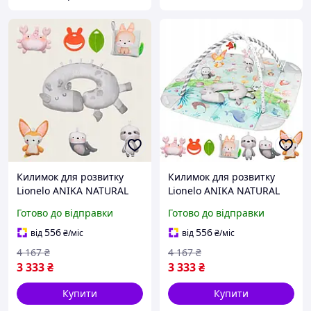
Килимок для розвитку
Килимок для розвитку
Lionelo ANIKA NATURAL
Lionelo ANIKA NATURAL
impulse
newyork
Готово до відправки
Готово до відправки
556
556
від
₴
/міс
від
₴
/міс
4 167
₴
4 167
₴
3 333
₴
3 333
₴
Купити
Купити