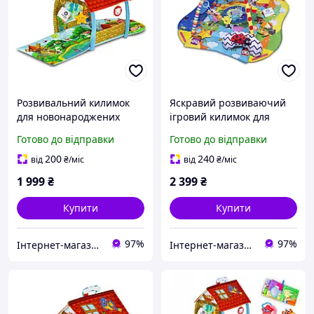
Розвивальний килимок
Яскравий розвиваючий
для новонароджених
ігровий килимок для
Lionelo Agnes plus
малят Lionelo ANIKA PLUS
Готово до відправки
Готово до відправки
килимок-будиночок для
малюків
200
240
від
₴
/міс
від
₴
/міс
1 999
₴
2 399
₴
Купити
Купити
97%
97%
Інтернет-магазин "Астрокомфорт"
Інтернет-магазин "Астрокомфорт"