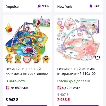
93%
94%
Impulse
New York
Великий навчальний
Розвивальний килимок
килимок з інтерактивною
інтерактивний 110х100
функцією граєного
см для дітей 0 плюс 7
В наявності
Готово до відправки
загороження іграшки
іграшок рожевий Ricokids
Lionelo Anika Plus
LS-2416
657
294
від
₴
/міс
від
₴
/міс
4 407
₴
3 942
₴
2 938
₴