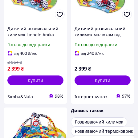
Дитячий розвивальний
Дитячий розвивальний
килимок Lionelo Anika
килимок малюкам від
Plus, розвиваючий
народження Lionelo
Готово до відправки
Готово до відправки
килимок, Ігровий килимок
ANIKA PLUS
для діток Килимок для
400
240
від
₴
/міс
від
₴
/міс
малюка
2 564
₴
2 399
₴
2 399
₴
Купити
Купити
98%
97%
Simba&Nala
Інтернет-магазин "Астрокомфорт"
Дивись також
Розвиваючий килимок
Розвиваючий термоковрик