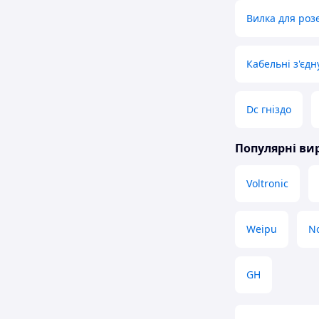
Вилка для роз
Кабельні з'єдн
Dc гніздо
Популярні в
Voltronic
Weipu
N
GH