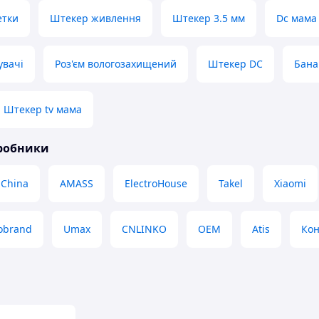
етки
Штекер живлення
Штекер 3.5 мм
Dc мама
увачі
Роз'єм вологозахищений
Штекер DC
Бана
Штекер tv мама
иробники
China
AMASS
ElectroHouse
Takel
Xiaomi
obrand
Umax
CNLINKO
OEM
Atis
Кон