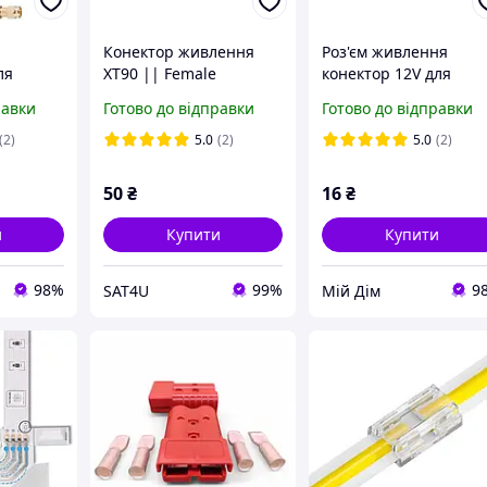
Конектор живлення
Роз'єм живлення
ля
XT90 || Female
конектор 12V для
ри SMA
світлодіодної стрічки
равки
Готово до відправки
Готово до відправки
PL259
відеокамери мама
(2)
5.0
(2)
5.0
(2)
50
₴
16
₴
и
Купити
Купити
98%
99%
9
SAT4U
Мій Дім