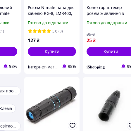
иловий
Роз'єм N male папа для
Конектор штекер
emale
кабелю RG-8, LMR400,
роз'єм живлення з
,
RG213, конектор N-type
зажимами DC-Male 5.
равки
Готово до відправки
Готово до відправки
х 2.1 (тато)
(1)
5.0
(3)
35
₴
V, ESC,
127
₴
25
₴
и
Купити
Купити
98%
98%
9
Інтернет-магазин "Ginza" — роз’єми, кабелі та комплектуючі високої якості
𝐢𝐒𝐡𝐨𝐩𝐩𝐢𝐧𝐠
Наконечники для проводів
Клема
Коннектор для світлодіодної стрічки