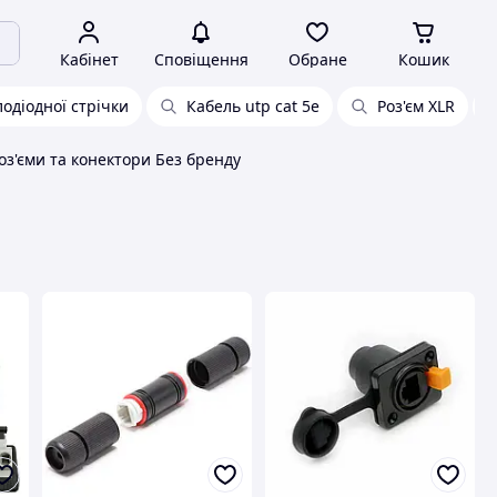
Кабінет
Сповіщення
Обране
Кошик
лодіодної стрічки
Кабель utp cat 5e
Роз'єм XLR
оз'єми та конектори Без бренду