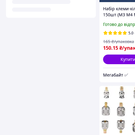
Набір клеми-кі
150шт (М3 М4
М8 М10) у боксі
Готово до відп
наконечники д
проводів
5.0
165
₴/упаковка
150
.15
₴/упа
Купит
Мегабайт ✅