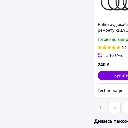
Набір аудіокаб
ремонту RIIEYO
шт.) Штекер 3.
Готово до відп
(TRS 3-pole) на
дроти, 30 см
5.0
10
від
₴
/міс
240
₴
Купит
Technomagic
1
2
Дивись тако