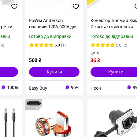
Роз'єм Anderson
Конектор прямий 8м
трічки
силовий 120A 600V для
2-контактний кліпса
подібний
2AWG/35mm комплект
для COB SMD
равки
Готово до відправки
Готово до відправки
пара червоний
світлодіодної стрічки
конектор для систем
(4)
5.0
(1)
5.0
(2)
живлення акумуляторів
45
₴
інверторів
500
₴
36
₴
и
Купити
Купити
100%
96%
9
Easy Buy
Неон