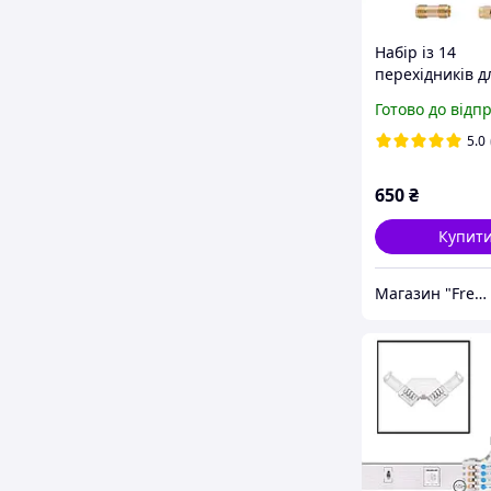
Набір із 14
перехідників д
антен, адапте
Готово до відп
на SMA BNC N 
SO239
5.0
650
₴
Купит
Магазин "Freedelivery"