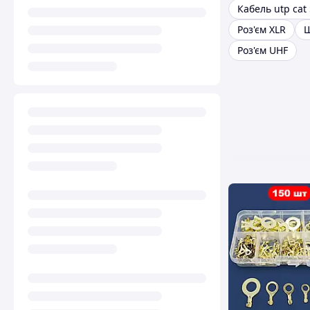
Кабель utp cat
Роз'єм XLR
Ш
Роз'єм UHF