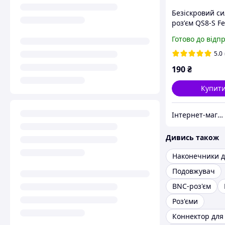
Безіскровий с
розʼєм QS8-S F
мама 110A 600V
Готово до відп
антиискровий
конектор для
5.0
акумулятора, FP
190
₴
інвертора
Купит
Інтернет-магазин "Ginza" — роз’єми, кабелі та комплектуючі високої якості
Дивись також
Подовжувач
BNC-роз'єм
Роз'єми