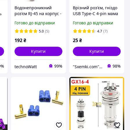
Водонепроникний
Врізний роз'єм, гніздо
ь
роз'єм RJ-45 на корпус -
USB Type-C 4-pin мама
A1018U-BLK / D-тип /
під паяння
Готово до відправки
Готово до відправки
чорний / IP65 / прямий
/ плата
5.0
(5)
4.7
(7)
192
₴
25
₴
Купити
Купити
9%
99%
98%
technoWatt
"Sxemki.com": Електроніка, схеми, модулі!