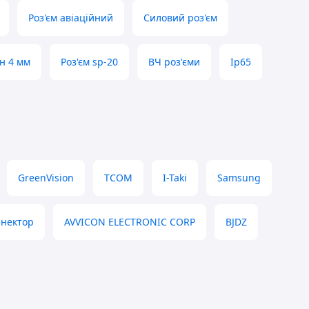
Роз'єм авіаційний
Силовий роз'єм
н 4 мм
Роз'єм sp-20
ВЧ роз'єми
Ip65
GreenVision
TCOM
I-Taki
Samsung
нектор
AVVICON ELECTRONIC CORP
BJDZ