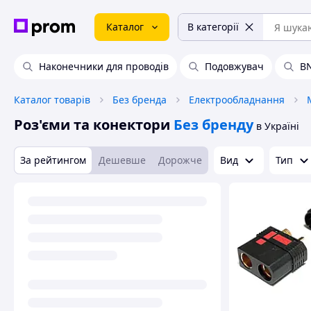
Каталог
В категорії
Наконечники для проводів
Подовжувач
BN
Каталог товарів
Без бренда
Електрообладнання
Роз'єми та конектори
Без бренду
в Україні
За рейтингом
Дешевше
Дорожче
Вид
Тип