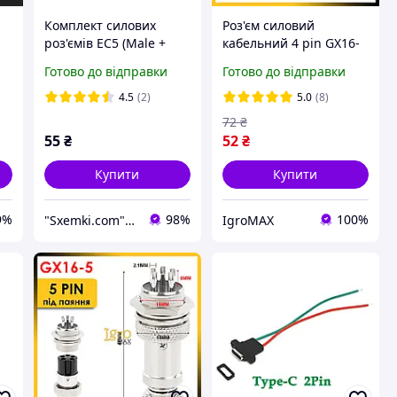
Комплект силових
Роз'єм силовий
роз'ємів EC5 (Male +
кабельний 4 pin GX16-
Female) для
4, авіаційний
Готово до відправки
Готово до відправки
я
високострумових
циліндричний штекер
шт
з'єднань 120A
живлення на 4
4.5
(2)
5.0
(8)
контакти тато-мама
72
₴
55
₴
52
₴
Купити
Купити
9%
98%
100%
"Sxemki.com": Електроніка, схеми, модулі!
IgroMAX