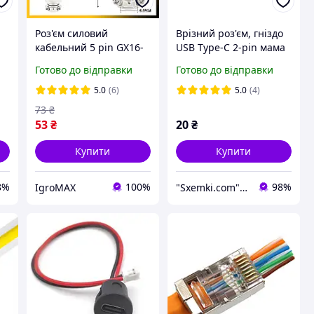
Роз'єм силовий
Врізний роз'єм, гніздо
кабельний 5 pin GX16-
USB Type-C 2-pin мама
5, авіаційний
Готово до відправки
Готово до відправки
циліндричний штекер
живлення на 5
5.0
(6)
5.0
(4)
контактів тато-мама
73
₴
53
₴
20
₴
Купити
Купити
8%
100%
98%
IgroMAX
"Sxemki.com": Електроніка, схеми, модулі!