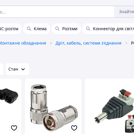
Знайти
C-роз'єм
Клема
Роз'єми
Коннектор для світ
Монтажне обладнання
Дріт, кабель, системи з'єднання
Р
Стан