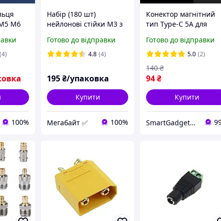
льця
Набір (180 шт)
Конектор магнітний
 М5 М6
нейлонові стійки M3 з
тип Type-C 5A для
,
гвинтами та гайками
заряджання 7 Pin /
равки
Готово до відправки
Готово до відправки
ля
ЧОРНИЙ (100366)
Конектор-адаптер дл
кабелю магнітного 1
(4)
4.8
(4)
5.0
(2)
140
₴
ковка
195
₴/упаковка
94
₴
и
Купити
Купити
100%
100%
9
Мегабайт ✅
SmartGadgetUA