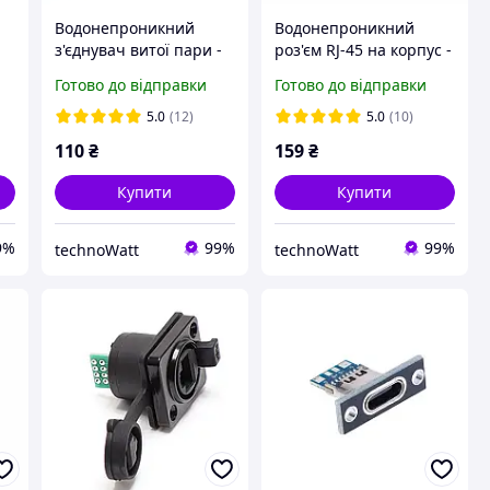
Водонепроникний
Водонепроникний
з'єднувач витої пари -
роз'єм RJ-45 на корпус -
5
RJ45-CR / круглий / IP65
A1016U / D-тип / IP65 /
Готово до відправки
Готово до відправки
чорний
5.0
(12)
5.0
(10)
110
₴
159
₴
Купити
Купити
9%
99%
99%
technoWatt
technoWatt