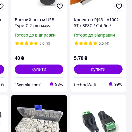
м
Врізний роз'єм USB
Конектор RJ45 - A1002-
Type-C 2-pin мама
5T / 8P8C / Cat 5e /
круглий
ethernet / заземлений /
Готово до відправки
Готово до відправки
наскрізний
5.0
(3)
5.0
(4)
40
₴
5
.70
₴
Купити
Купити
9%
98%
99%
"Sxemki.com": Електроніка, схеми, модулі!
technoWatt