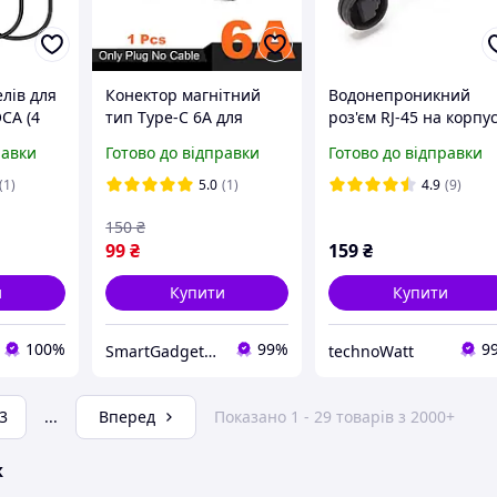
елів для
Конектор магнітний
Водонепроникний
CA (4
тип Type-C 6A для
роз'єм RJ-45 на корпус
5 мм
заряджання 7 Pin /
A1011U / D-тип / IP65 
равки
Готово до відправки
Готово до відправки
 оголені
Конектор-адаптер для
срібний
кабелю магнітного 1шт
(1)
5.0
(1)
4.9
(9)
150
₴
99
₴
159
₴
и
Купити
Купити
100%
99%
9
SmartGadgetUA
technoWatt
3
...
Вперед
Показано 1 - 29 товарів з 2000+
ж