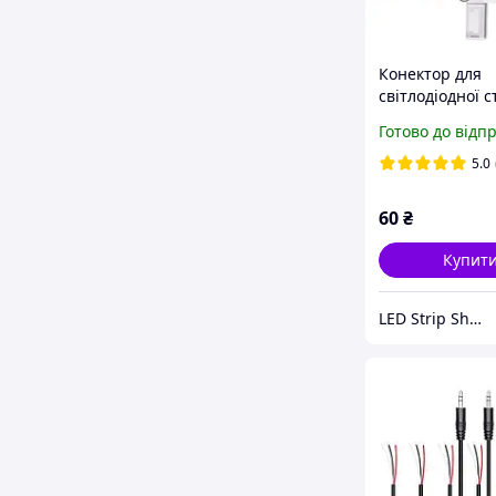
Конектор для
світлодіодної с
LED кутовий L-
Готово до відп
10мм 4pin
5.0
60
₴
Купит
LED Strip Shop