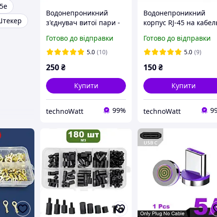
 5e
Водонепроникний
Водонепроникний
текер
з'єднувач витої пари -
корпус RJ-45 на кабел
RJ45-CB / круглий / IP68
- A1015 / папа / IP65 /
Готово до відправки
Готово до відправки
прямий / чорний
5.0
(10)
5.0
(9)
250
₴
150
₴
Купити
Купити
99%
9
technoWatt
technoWatt