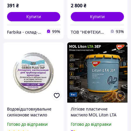
391
₴
2 800
₴
Купити
Купити
99%
93%
Farbika - склад-магазин будматеріалів
ТОВ "НЕФТЕХИМСОЮЗ"
Водовідштовхувальне
Літієве пластичне
силіконове мастило
мастило MOL Liton LTA
харчова термостійка GEB
3EP 8 кг
Готово до відправки
Готово до відправки
Gebex Plus для кранів,
високотемпературне EP-