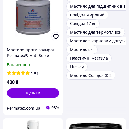
Мастило для підшипників ви
Солідол жировий
Солідол 17 кг
Мастило для термоплівок
Мастило з харчовим допуско
Мастило skf
Мастило проти задирок
Permatex® Anti-Seize
Пластичні мастила
Lubricant 80071 (118 мл)
В наявності
Huskey
5.0
(5)
Мастило Солідол Ж 2
400
₴
Купити
98%
Permatex.com.ua