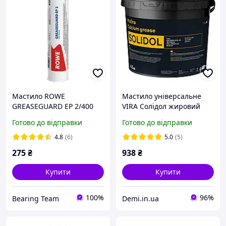
Мастило ROWE
Мастило універсальне
GREASEGUARD EP 2/400
VIRA Солідол жировий
гр. (Німеччина)
пластичне мінеральне
Готово до відправки
Готово до відправки
коричневе 4,5 кг (VI0613)
4.8
(6)
5.0
(5)
275
₴
938
₴
Купити
Купити
100%
96%
Bearing Team
Demi.in.ua