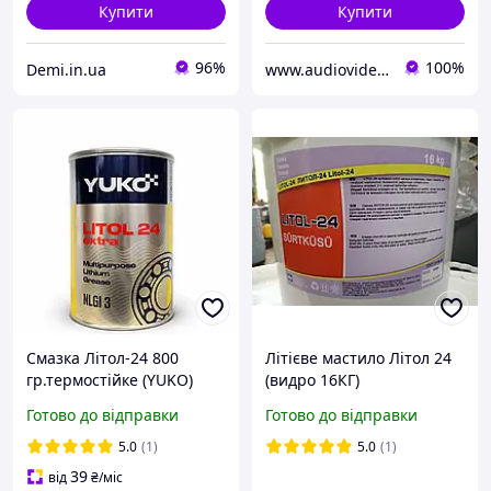
Купити
Купити
96%
100%
Demi.in.ua
www.audiovideomag.com.ua
Смазка Літол-24 800
Літієве мастило Літол 24
гр.термостійке (YUKO)
(видро 16КГ)
консистентне
Готово до відправки
Готово до відправки
5.0
(1)
5.0
(1)
39
від
₴
/міс