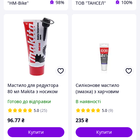
98%
100%
"HM-Bike"
ТОВ "ТАНСЕЛ"
Мастило для редуктора
Силіконове мастило
80 мл Makita з носиком
(змазка) з харчовим
синя
допуском
Готово до відправки
В наявності
5.0
(25)
5.0
(9)
96
.77
₴
235
₴
Купити
Купити