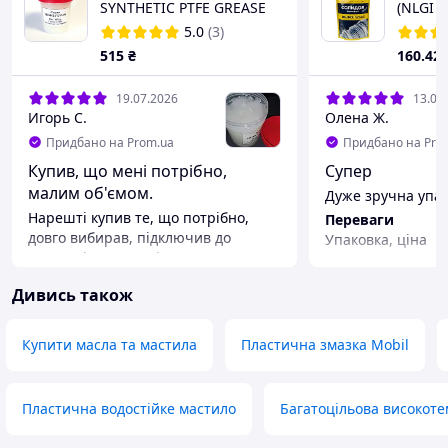
SYNTHETIC PTFE GREASE
(NLGI 2
(100 гр.)
5.0
(3)
515
₴
160
.42
19.07.2026
13.07
Игорь С.
Олена Ж.
Придбано на Prom.ua
Придбано на Pro
Купив, що мені потрібно,
Супер
малим об'ємом.
Дуже зручна упак
Нарешті купив те, що потрібно,
Переваги
довго вибирав, підключив до
Упаковка, ціна
пошуку інтелект, він поки що
дубуватий, але в деяких питаннях
Дивись також
допомагає, з п'ятого разу. Мета і
завдання змащення для кавоварки,
найкраща. Зупинився HUSKEY LVI-
Купити масла та мастила
Пластична змазка Mobil
50. Велику тюбу брати дорого, та й
мені нема до чого, тому вирішив
брати так би мовити на вагу, був
Пластична водостійке мастило
Багатоцільова високот
сумнів, а раптом обдурить
продавець. Але поспілкувався з