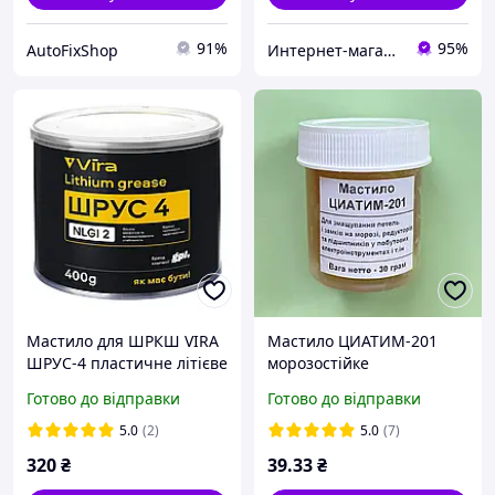
91%
95%
AutoFixShop
Интернет-магазин "RADIOMART"
Мастило для ШРКШ VIRA
Мастило ЦИАТИМ-201
ШРУС-4 пластичне літієве
морозостійке
чорне 400 г (VI0615)
антифрикційне, баночка
Готово до відправки
Готово до відправки
30 г
5.0
(2)
5.0
(7)
320
₴
39
.33
₴