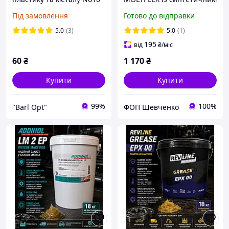
молібденом (0.4 кг)
Під замовлення
Готово до відправки
5.0
(3)
5.0
(1)
195
від
₴
/міс
60
₴
1 170
₴
Купити
Купити
99%
100%
"Barl Opt"
ФОП Шевченко