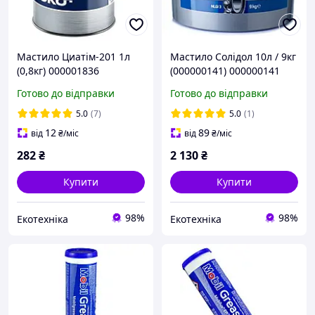
Мастило Циатім-201 1л
Мастило Солідол 10л / 9кг
(0,8кг) 000001836
(000000141) 000000141
Готово до відправки
Готово до відправки
5.0
(7)
5.0
(1)
12
89
від
₴
/міс
від
₴
/міс
282
₴
2 130
₴
Купити
Купити
98%
98%
Екотехніка
Екотехніка