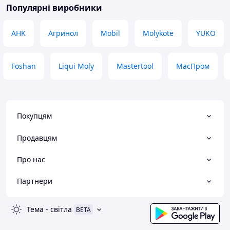
продавцем, (продавець
Популярні виробники
професіонал своєї справи, про
мастила знає багато, консультація
AHK
Агринол
Mobil
Molykote
YUKO
думаю корисна хто в чомусь
сумнівається). Мастило отримав,
перевірив, що потрібно, сумнівів
Foshan
Liqui Moly
Mastertool
МасПром
немає. Рекомендую. Не реклама.
Переваги
Одна з найкращих харчових мастил
в Україні.
Недоліки
Покупцям
Все сподобалося
Продавцям
Про нас
Партнери
Тема
-
світла
BETA