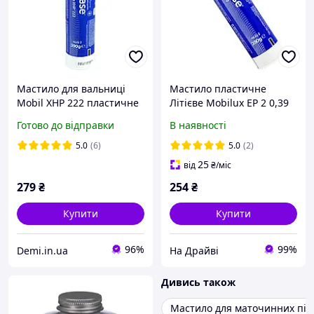
Мастило для вальниці
Мастило пластичне
Mobil XHP 222 пластичне
Літієве Mobilux EP 2 0,39
літієве синє 390 г (153553)
кг (153555) Mobil
Готово до відправки
В наявності
5.0
(6)
5.0
(2)
25
від
₴
/міс
279
₴
254
₴
Купити
Купити
96%
99%
Demi.in.ua
На Драйві
Дивись також
Мастило для маточинних пі