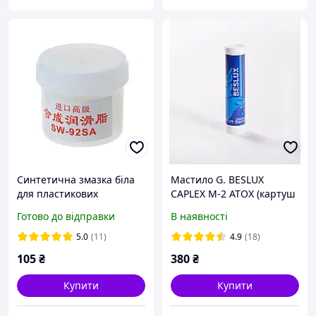
Синтетична змазка біла
Мастило G. BESLUX
для пластикових
CAPLEX M-2 ATOX (картуш
шестерень і підшипників,
400 г) для харчової
Готово до відправки
В наявності
25 г SW-92SA
промисловості
багатоцільове
5.0
(11)
4.9
(18)
105
₴
380
₴
Купити
Купити