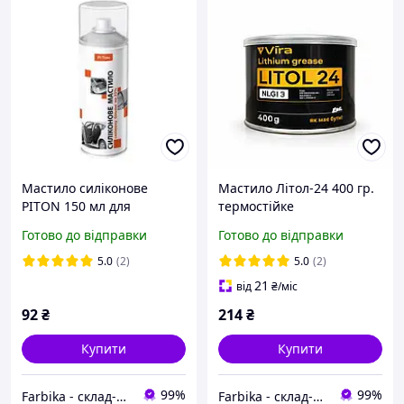
Мастило силіконове
Мастило Літол-24 400 гр.
PITON 150 мл для
термостійке
автомобілів і побуту
Готово до відправки
Готово до відправки
5.0
(2)
5.0
(2)
21
від
₴
/міс
92
₴
214
₴
Купити
Купити
99%
99%
Farbika - склад-магазин будматеріалів
Farbika - склад-магазин будматеріалів