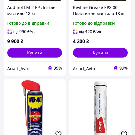
Addinol LM 2 EP Літієве
Revline Grease EPX 00
мастило 18 кг
Пластичне мастило 18 кг
універсальне EP-мастило
напіврідке літієве
Готово до відправки
Готово до відправки
NLGI 2 для підшипників і
мастило NLGI 00 для
важконавантажених
закритих редукторів і
990
420
від
₴
/міс
від
₴
/міс
вузлів
централізованих систе
9 900
₴
4 200
₴
Купити
Купити
99%
99%
Ariart_Avto
Ariart_Avto