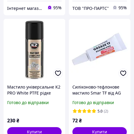
95%
95%
Інтернет магазин "Деталі". Запчастини для електро та бензоінструменту
ТОВ "ПРО-ПАРТС"
Мастило універсальне K2
Силіконово-тефлонове
PRO White PTFE рідке
мастило Smar TF від AG
літієве біле 400 мл.
TermoPasty 3,5 грама
Готово до відправки
Готово до відправки
5.0
(2)
230
₴
72
₴
Купити
Купити