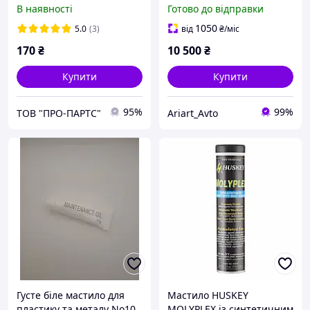
(змазка) для
Favorit 2 Blue 18 кг
В наявності
Готово до відправки
високошвидкісних
високотемпературне EP-
підшипників
мастило для підшипників
1050
5.0
(3)
від
₴
/міс
і важконавантажених
170
₴
10 500
₴
Купити
Купити
95%
99%
ТОВ "ПРО-ПАРТС"
Ariart_Avto
Густе біле мастило для
Мастило HUSKEY
пластику та металу No10
MOLYPLEX із синтетичним