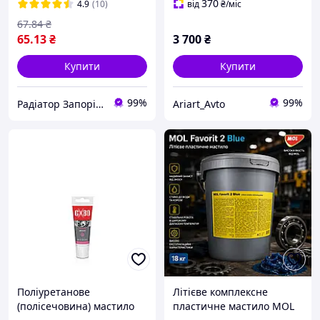
труб і сантехніки, 5 мл
мастило NLGI 3 для
370
4.9
(10)
від
₴
/міс
підшипників і
67
.84
₴
важконавантажених
65
.13
₴
3 700
₴
вузлів
Купити
Купити
99%
99%
Радіатор Запоріжжя
Ariart_Avto
Поліуретанове
Літієве комплексне
(полісечовина) мастило
пластичне мастило MOL