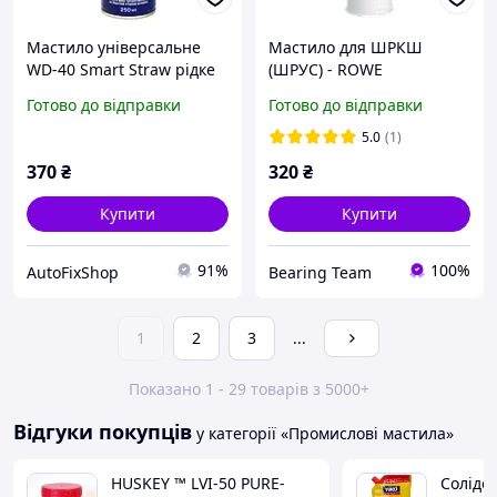
Мастило універсальне
Мастило для ШРКШ
WD-40 Smart Straw рідке
(ШРУС) - ROWE
мінеральне прозоре
GREASEGUARD MOS 2/400
Готово до відправки
Готово до відправки
аерозоль 250 мл.
гр. (Німеччина)
5.0
(1)
370
₴
320
₴
Купити
Купити
91%
100%
AutoFixShop
Bearing Team
1
2
3
...
Показано 1 - 29 товарів з 5000+
Відгуки покупців
у категорії «Промислові мастила»
HUSKEY ™ LVI-50 PURE-
Солідо